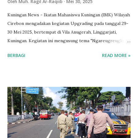
Oleh
Muh. Ragil Ar-Raqiib
Mei 30, 2025
Kuningan News - Ikatan Mahasiswa Kuningan (IMK) Wilayah
Cirebon mengadakan kegiatan Upgrading pada tanggal 29-
30 Mei 2025, bertempat di Vila Anugerah, Linggarjati,
Kuningan. Kegiatan ini mengusung tema "Ngareugreugkeun
Tali Silaturahmi Piken Ngahiji Jadi Sajiwa Ngawangun IMK
BERBAGI
READ MORE »
Jaya" yang bertujuan untuk memperkuat persatuan dan
meningkatkan kapasitas anggota. Kegiatan ini dihadiri oleh
pengurus, anggota dan alumni IMK dari berbagai angkatan
dan diisi dengan berbagai sesi materi. Salah satu pembicara
yang diundang adalah Dr. Nanan Abdul Manan, M.Pd., yang
menyampaikan materi tentang "Critical Thinking". Materi ini
sangat relevan bagi mahasiswa untuk mengembangkan
kemampuan berpikir kritis dalam menghadapi berbagai
tantangan di dunia akademis dan sosial. Dr. Nanan
menjelaskan pentingnya berpikir kritis dalam proses