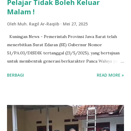
Pelajar Tidak Boleh Keluar
Malam !
Oleh
Muh. Ragil Ar-Raqiib
Mei 27, 2025
Kuningan News - Pemerintah Provinsi Jawa Barat telah
menerbitkan Surat Edaran (SE) Gubernur Nomor
51/PA.03/DISDIK tertanggal (23/5/2025), yang bertujuan
untuk membentuk generasi berkarakter Panca Waluya yaitu
generasi cageur (sehat), bageur (baik), bener (benar), pinter
BERBAGI
READ MORE »
(pintar), dan singer (terampil). Dalam surat edaran ini,
Gubernur Jawa Barat Dedi Mulyadi melarang pelajar
melakukan aktivitas diluar rumah pada malam hari yang
dimulai pukul 21.00 malam hingga 04.00 pagi. Kebijakan ini
diharapkan dapat mengurangi risiko yang dihadapi para
pelajar, termasuk potensi terjadinya tindakan kriminal,
tawuran, dan perilaku negatif lainnya. “Untuk membentuk