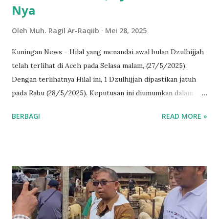
Nya
Oleh
Muh. Ragil Ar-Raqiib
Mei 28, 2025
Kuningan News - Hilal yang menandai awal bulan Dzulhijjah
telah terlihat di Aceh pada Selasa malam, (27/5/2025).
Dengan terlihatnya Hilal ini, 1 Dzulhijjah dipastikan jatuh
pada Rabu (28/5/2025). Keputusan ini diumumkan dalam
Konferensi Pers yang diadakan di Auditorium H.M Rasjidi
BERBAGI
READ MORE »
Kantor Kementerian Agama, Jakarta. Dilansir dari laman
resmi Kementrian Agama Republik Indonesia Sidang isbat
yang dipimpin Menag Nasaruddin Umar didampingi Wamen
Romo Syafi'i serta dihadiri oleh berbagai elemen lainnya,
seperti perwakilan ormas Islam, Komisi VIII DPR RI dan
para pakar falak dan astronomi. “Hasil pengamatan hilal di
114 titik lokasi di seluruh Indonesia menunjukkan bahwa
hilal telah terlihat di Aceh Jaya oleh Bapak Nabil yang telah