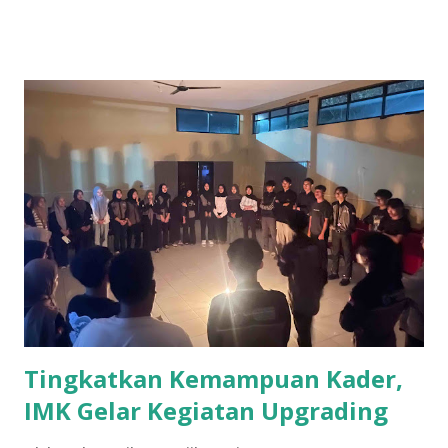
Brunei, dan Filipina. Pertandingan melawan Malaysia kembali
menjadi sorotan, mengingat rivalitas kedua tim yang sudah
berlangsung lama. Dalam beberapa kali pertandingan
Indonesia melawan Malaysia selalu menjadi momen yang
dinanti-nanti oleh para penggemar sepak bola Indonesia.
Kedua tim memiliki sejarah yang cukup panas dan sering
kali menyajikan pertandingan yang menarik dan penuh
emosi. Grup A ini dipandang sebagai grup yang cukup
menantang, dengan Malaysia sebagai salah satu lawan
terkuat. Timnas Indonesia juga harus mewaspadai Brunei
dan Filipina, yang meskipun dianggap underdog, namun
mampu memberikan kejutan. Persiapan Timnas Indonesia
U-23 menjelang turnamen i...
Tingkatkan Kemampuan Kader,
IMK Gelar Kegiatan Upgrading