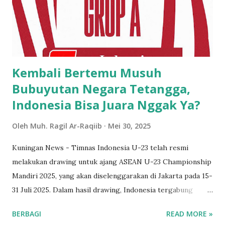
kuliah tidak meminta biaya orang tua, saya kuliah sambil
bekerja jualan gorengan, permen dan buku untuk biaya
kuliah dan mencukupi kehidupannya,” ungkapnya di hadapan
para mahasiswa dan orangtuanya. Selain itu KDM juga
pandai menul...
Kembali Bertemu Musuh
Bubuyutan Negara Tetangga,
Indonesia Bisa Juara Nggak Ya?
Oleh
Muh. Ragil Ar-Raqiib
Mei 30, 2025
Kuningan News - Timnas Indonesia U-23 telah resmi
melakukan drawing untuk ajang ASEAN U-23 Championship
Mandiri 2025, yang akan diselenggarakan di Jakarta pada 15-
31 Juli 2025. Dalam hasil drawing, Indonesia tergabung
dalam Grup A bersama negara tetangga yang menjadi
BERBAGI
READ MORE »
bubuyutan yaitu Malaysia, serta dua negara lainnya yaitu