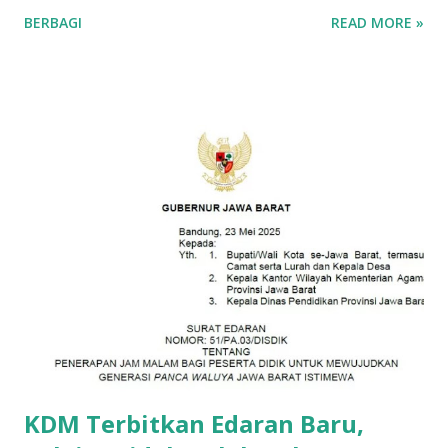
seiring dengan persiapan menjelang hari Raya Idul Adha,
BERBAGI
READ MORE »
dengan jumlah total hewan yang diperiksa sampai saat ini
mencapai 361 ekor. Pemeriksaan ini dilakukan untuk
memastikan bahwa hewan-hewan kurban yang akan
disembelih memenuhi syarat syariat Islam dan juga standar
kesehatan sesuai dengan Permentan Nomor 114 Tahun
2014. Lima kriteria utama yang harus dipenuhi adalah sehat,
tidak cacat, tidak kurus, cukup umur, dan jantan. Dilansir
dari Permentan Nomor 114 Tahun 2014 beberapa point yang
menjadi persyaratan syariat Islam bahwasanya hewan harus:
Sehat. Tidak cacat, seperti: buta, pincang, patah tanduk,
putus ekornya atau mengalami kerusakan daun telinga.
Tidak kurus. Berjenis kelamin jantan, tidak dikebiri, memiliki
buah zakar lengkap 2 (dua) buah dengan bentuk dan letak
yang...
KDM Terbitkan Edaran Baru,