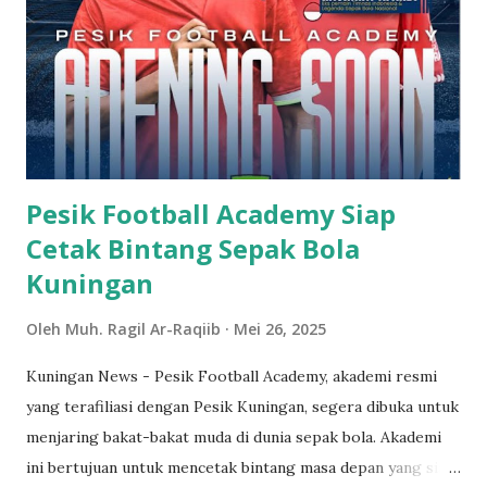
kita berbagi pengetahuan dan pengalaman setelah membaca
buku,” ujar Maolana Yusuf Ketua Umum HMI Komisariat
Addin. Kegiatan ini diawali dengan sesi membaca buku yang
dipilih secara bersama. Peserta ada yang membawa buku
sendiri dan ada juga yang membaca buku dari yang telah
disediakan. Kemudian duduk melingkar dan membaca dengan
khidmat. “Jang...
Pesik Football Academy Siap
Cetak Bintang Sepak Bola
Kuningan
Oleh
Muh. Ragil Ar-Raqiib
Mei 26, 2025
Kuningan News - Pesik Football Academy, akademi resmi
yang terafiliasi dengan Pesik Kuningan, segera dibuka untuk
menjaring bakat-bakat muda di dunia sepak bola. Akademi
ini bertujuan untuk mencetak bintang masa depan yang siap