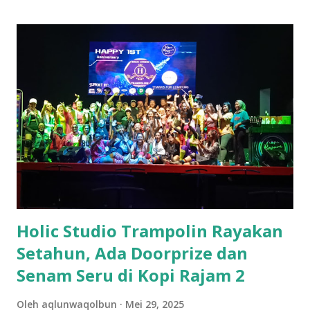
Kuningan, pria tersebut merupakan mantan karyawan
tosserba tersebut. Sebelum kejadian, pihak anggota Satpol
PP telah mengunjungi rumah Karman di Cigintung atas
permintaan keluarganya. Mereka berencana membawanya
ke rumah sakit di Plumbon untuk mendapatkan perawatan,
namun L tak terima dan melarikan diri. “Pas sebelum
kejadian pihak anggota pol PP ke rumahnya di Cigintung
itupun atas permintaan keluarganya rencananya mau di bawa
ke rumah sakit Plumbon tapi yang bersangkutan lari,
ternyata datang ke salah satu toserba di Jl. Siliwangi,” kala
dikonfirmasi ...
Holic Studio Trampolin Rayakan
Setahun, Ada Doorprize dan
Senam Seru di Kopi Rajam 2
Oleh
aqlunwaqolbun
Mei 29, 2025