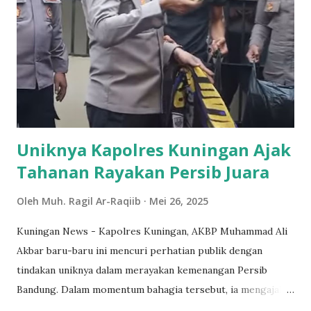
dianggap remeh. Kedua tim tersebut memiliki kualitas yang
baik dan pengalaman di level internasional yang mumpuni.
Support dari masyarakat juga sangat penting bagi timnas
U-17. Penggemar sepak bola Indonesia diharapkan
memberikan dukungan penuh, baik secara moral maupun
dengan kehadiran mereka di stadion. Terlihat dalam ko...
Uniknya Kapolres Kuningan Ajak
Tahanan Rayakan Persib Juara
Oleh
Muh. Ragil Ar-Raqiib
Mei 26, 2025
Kuningan News - Kapolres Kuningan, AKBP Muhammad Ali
Akbar baru-baru ini mencuri perhatian publik dengan
tindakan uniknya dalam merayakan kemenangan Persib
Bandung. Dalam momentum bahagia tersebut, ia mengajak
para tahanan di Polres Kuningan untuk ikut merayakan