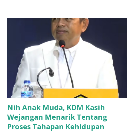
dikenal sebagai tokoh penting dalam sejarah perjuangan
kemerdekaan Indonesia. Selama masa penjajahan kolonial
Belanda, Ia diasingkan ke Kampung Jawa Tondano di
Sulawesi Utara. Di sana, beliau bergabung dengan para
gerilyawan yang melawan penjajahan. Ziarah ini bukan hanya
sekadar ritual, tetapi juga sebagai pengingat akan
perjuangan dan pengorbanan yang telah dilakukan oleh
para pahlawan bangsa. Sejarah mencatat bahwa KH Eyang
Hasan Maolani bukan hanya seorang ulama, tetapi juga
seorang pejuang yang gigih melawan penindasan. Beliau
menjadi simbol perlawanan yang tidak hanya
mempertahankan agama, teta...
Nih Anak Muda, KDM Kasih
Wejangan Menarik Tentang
Proses Tahapan Kehidupan