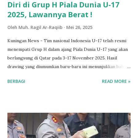
Diri di Grup H Piala Dunia U-17
2025, Lawannya Berat !
Oleh
Muh. Ragil Ar-Raqiib
Mei 26, 2025
Kuningan News - Tim nasional Indonesia U-17 telah resmi
menempati Grup H dalam ajang Piala Dunia U-17 yang akan
berlangsung di Qatar pada 3-17 November 2025. Hasil
drawing yang diumumkan baru-baru ini menunjukkan bahwa
Indonesia akan bersaing dengan tim kuat seperti Brasil,
BERBAGI
READ MORE »
Honduras, dan Zambia. Dilansir dari akun instagram Timnas
Indoneisa dalam grup ini, Indonesia akan menghadapi Brasil,
salah satu negara dengan tradisi sepak bola yang sangat
kuat dan banyak melahirkan pemain bintang. Pertandingan
melawan Brasil tentu menjadi tantangan besar bagi skuad
Garuda Muda. Dua lawan lainnya yaitu Tim Nasional
Honduras dan Tim Nasional Zambia yang juga tidak bisa