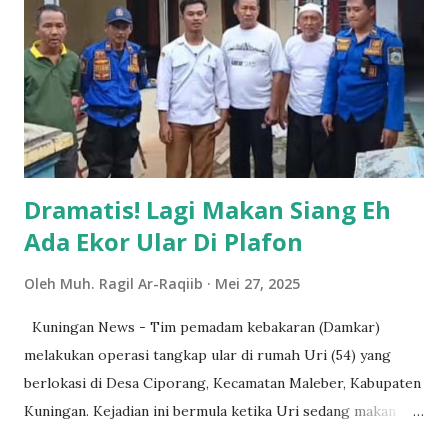
generasi berkarakter Panca Waluya di Jawa Barat yaitu
generasi yang cageur (sehat), bageur (baik), bener (benar),
pinter (pintar), dan singer (terampil),” seperti dikutip dari
SE tersebut Selasa (27/5/2025). Dalam surat edaran
tersebut yang termasuk kedalam pelajar yang harus
menaati aturan tersebut diantaranya adalah: 1. ...
Dramatis! Lagi Makan Siang Eh
Ada Ekor Ular Di Plafon
Oleh
Muh. Ragil Ar-Raqiib
Mei 27, 2025
Kuningan News - Tim pemadam kebakaran (Damkar)
melakukan operasi tangkap ular di rumah Uri (54) yang
berlokasi di Desa Ciporang, Kecamatan Maleber, Kabupaten
Kuningan. Kejadian ini bermula ketika Uri sedang makan
siang di ruang TV dan melihat ekor ular yang berada di atas