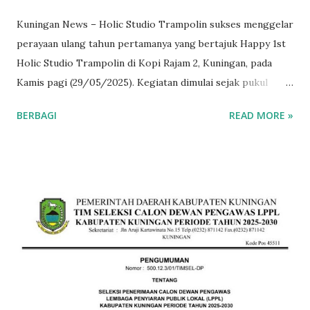
Kuningan News – Holic Studio Trampolin sukses menggelar
perayaan ulang tahun pertamanya yang bertajuk Happy 1st
Holic Studio Trampolin di Kopi Rajam 2, Kuningan, pada
Kamis pagi (29/05/2025). Kegiatan dimulai sejak pukul
07.30 WIB dan berlangsung meriah dengan melibatkan para
BERBAGI
READ MORE »
member, komunitas, serta masyarakat umum. Acara dibuka
dengan senam bersama yang dipandu oleh instruktur
studio, dilanjutkan dengan makan bersama, pembagian
doorprize, dan hiburan musik yang menambah semarak
suasana. Kegiatan tersebut tidak hanya menjadi momentum
syukuran, tetapi juga ajang mempererat silaturahmi antar
anggota komunitas sehat dan aktif di Kuningan. Owner
Holic Studio Trampolin, Cecep Abdul Kholik atau yang
akrab disapa Ceko, menyampaikan rasa terima kasih atas
antusiasme dan dukungan para pengunjung selama satu