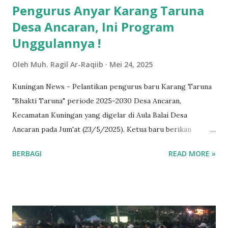
Pengurus Anyar Karang Taruna
Desa Ancaran, Ini Program
Unggulannya !
Oleh
Muh. Ragil Ar-Raqiib
Mei 24, 2025
Kuningan News - Pelantikan pengurus baru Karang Taruna
"Bhakti Taruna" periode 2025-2030 Desa Ancaran,
Kecamatan Kuningan yang digelar di Aula Balai Desa
Ancaran pada Jum'at (23/5/2025). Ketua baru berikan
motivasi dan gagasan baru di bidang Pendidikan dan
BERBAGI
READ MORE »
Pemberdayaan Lingkungan. Kegiatan sendiri diawali dengan
pembukaan oleh MC dilanjutkan dengan pembacaan SK
(Surat Keputusan), pembaiatan dan ikrar pengurus karang
taruna baru, serah terima jabatan, sambutan-sambutan dan
ditutup oleh do'a bersama. Karang taruna Bhakti Taruna