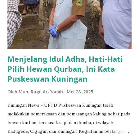
disumpah. Berdasarkan data tersebut, kami menetapkan 1
Zulhijah 1446 H jatuh pada Rabu, 28 Mei 2025,” tutur
Nasaruddin Umar dilansir dari kemenag.go.id. Melalui
pengumuman resmi, masyarakat diimbau untuk
mempersiapkan berbagai aktivitas menjelang Idul Adha ya...
Menjelang Idul Adha, Hati-Hati
Pilih Hewan Qurban, Ini Kata
Puskeswan Kuningan
Oleh
Muh. Ragil Ar-Raqiib
Mei 28, 2025
Kuningan News - UPTD Puskeswan Kuningan telah
melakukan pemeriksaan dan pemasangan kalung sehat pada
hewan kurban, termasuk sapi dan domba, di wilayah
Kadugede, Cigugur, dan Kuningan. Kegiatan ini berlangsung