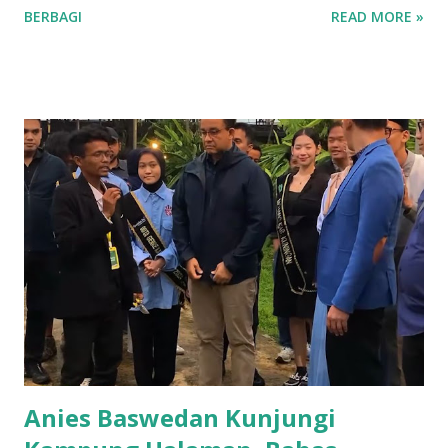
BERBAGI
READ MORE »
dengan memberikan makanan dan bingkisan sebagai bentuk
kebersamaan. Perayaan ini berlangsung di Polres Kuningan,
di mana Kapolres Ali bersama anggota kepolisian lainnya
membagikan makanan kepada para tahanan. "Hari ini persib
melawan Persis Solo pertandingan terakhir, dan Persib
sudah pasti juara sebagai bentuk rasa syukur kita saya
memberikan sedikit rezeki,” ujar Ali Akbar dilansir dari
social media polreskuningan. Perayaan ini juga menjadi
contoh bagi masyarakat tentang nilai-nilai kepedulian dan
empati. Melalui tindakan ini, Kapolres Kuningan ingin
menunjukkan bahwa penegakan hukum tidak hanya soal
disiplin, tetapi juga tentang kemanusiaan. Ini menjadi
momen yang mengharukan, di mana mereka merasakan
perhatian dari p...
Anies Baswedan Kunjungi