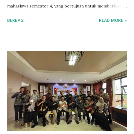
mahasiswa semester 4, yang bertujuan untuk memberikan
pemahaman mendalam tentang tata cara pelaksanaan ibadah
BERBAGI
READ MORE »
haji. Acara ini berlangsung di halaman Ma’had Al-Jamiah
UIN Cirebon pada Minggu (25/5/2025). Praktik manasik
haji dimulai dengan pengarahan yang dilaksanakan oleh
setiap kelas sebelum pelaksanaan di hari ini. Disana
dijelaskan tentang bagaimana rangkaian praktik ibadaha
yang baik dan benar serta yang menjelaskan pula pentingnya
memahami ibadah haji sebagai salah satu rukun Islam.
"Kemarin kami setiap kelas mendapatkan pengarahan
terlebih dahulu dimulai dari bagaimana tata cara sampai
pada rangkaian ibadah praktik haji tersebut," tutur Haerul
salah satu mahasiswa yang mengikuti manasik. Pada pukul
07.00 WIB para mahasiswa berkumpul di halaman
pascasarjana UIN Cirebon, lalu mahasiswa dibagi dalam
beberapa k...