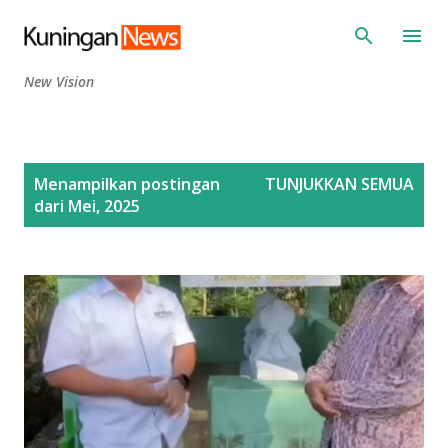
Langsung ke konten utama
New Vision
P
Menampilkan postingan
TUNJUKKAN SEMUA
o
dari Mei, 2025
s
t
i
n
g
a
n