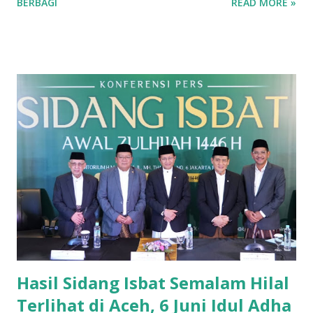
BERBAGI
READ MORE »
(27/5/2025) pada pukul 23.00 WIB ini bertujuan untuk
mempererat silaturahmi antar mahasiswa dari berbagai
daerah khususnya Kuningan dan Jabodetabek. Pertandingan
ini dihadiri oleh banyak pengurus dan anggota yang
bertanding dengan semangat dari pihak IMK maupun KMJC
dan ditonton dengan antusias oleh para pengurus
perempuan yang menambah kehangatan pada silaturahmi
futsal kala itu. “Kami sangat senang bisa bertemu dan
bermain bersama dalam pertandingan futsal kali ini,” ungkap
Nasruddin penjaga gawang IMK. Pertandingan berlangsung
dengan penuh semangat dan diwarnai dengan jual beli
serangan dari kedua tim. Gol pertama berhasil dicetak oleh
tim Ikatan Mahasiswa Kuningan, yang disambut dengan
sorakan meriah dari pendukungnya. ...
Hasil Sidang Isbat Semalam Hilal
Terlihat di Aceh, 6 Juni Idul Adha