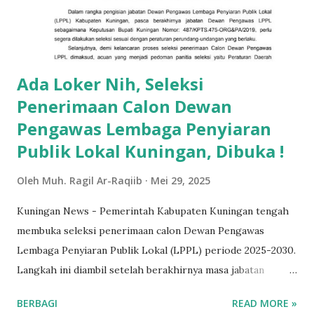
tahun terakhir. “Ini bukan hanya perayaan untuk kami, tapi
juga untuk semua yang telah menjadi bagian dari perjalanan
Holic Studio. Kami ingin terus menghadirkan olahraga yang
menyena...
Ada Loker Nih, Seleksi
Penerimaan Calon Dewan
Pengawas Lembaga Penyiaran
Publik Lokal Kuningan, Dibuka !
Oleh
Muh. Ragil Ar-Raqiib
Mei 29, 2025
Kuningan News - Pemerintah Kabupaten Kuningan tengah
membuka seleksi penerimaan calon Dewan Pengawas
Lembaga Penyiaran Publik Lokal (LPPL) periode 2025-2030.
Langkah ini diambil setelah berakhirnya masa jabatan
Dewan Pengawas LPPL yang sebelumnya, sesuai dengan
BERBAGI
READ MORE »
Keputusan Bupati Kuningan Nomor: 487/KPTS.475-