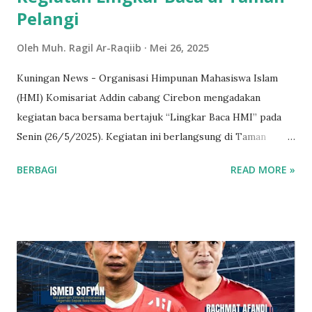
Pelangi
Oleh
Muh. Ragil Ar-Raqiib
Mei 26, 2025
Kuningan News - Organisasi Himpunan Mahasiswa Islam
(HMI) Komisariat Addin cabang Cirebon mengadakan
kegiatan baca bersama bertajuk “Lingkar Baca HMI” pada
Senin (26/5/2025). Kegiatan ini berlangsung di Taman
Pelangi UIN Siber Syekh Nurjati Cirebon yang dimulai pukul
BERBAGI
READ MORE »
15.00 WIB. Acara ini bertujuan untuk mendorong minat baca,
berekspresi, dan berdiskusi di kalangan mahasiswa. Ketua
Umum HMI Komisariat Addin menjelaskan bahwa kegiatan
ini diadakan untuk mewadahi mahasiswa yang gemar
membaca serta memenuhi tri dharma perguruan tinggi
yaitu pendidikan. “Lingkar Baca adalah wadah bagi
mahasiswa secara umum dann juga HMI itu sendiri, disini