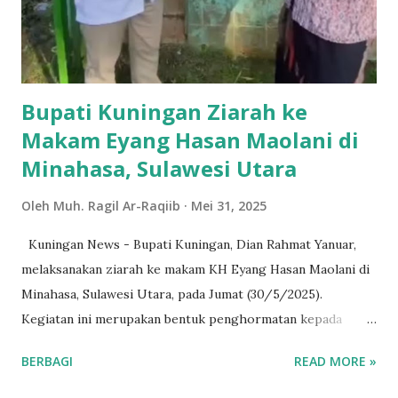
Bupati Kuningan Ziarah ke
Makam Eyang Hasan Maolani di
Minahasa, Sulawesi Utara
Oleh
Muh. Ragil Ar-Raqiib
Mei 31, 2025
Kuningan News - Bupati Kuningan, Dian Rahmat Yanuar,
melaksanakan ziarah ke makam KH Eyang Hasan Maolani di
Minahasa, Sulawesi Utara, pada Jumat (30/5/2025).
Kegiatan ini merupakan bentuk penghormatan kepada
sosok pejuang dan ulama asli Kuningan yang pernah
BERBAGI
READ MORE »
diasingkan oleh penjajah Belanda. KH Eyang Hasan Maolani,
yang lahir pada 21 Mei 1782 dan wafat pada 30 April 1874,