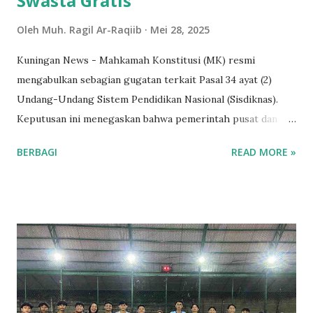
Swasta Gratis
Oleh
Muh. Ragil Ar-Raqiib
Mei 28, 2025
Kuningan News - Mahkamah Konstitusi (MK) resmi
mengabulkan sebagian gugatan terkait Pasal 34 ayat (2)
Undang-Undang Sistem Pendidikan Nasional (Sisdiknas).
Keputusan ini menegaskan bahwa pemerintah pusat dan
daerah kini wajib menjamin program wajib belajar di
BERBAGI
READ MORE »
pendidikan dasar tanpa pungutan biaya, baik di sekolah
negeri maupun swasta. Putusan ini diucapkan dalam Amar
Putusan Nomor 3/PUU-XXII/2024 pada Selasa
(27/5/2025). Ketua MK Suhartoyo menyatakan bahwa
meskipun sekolah swasta tidak dilarang untuk memungut
biaya, bantuan pendidikan hanya dapat diberikan kepada
sekolah swasta yang memenuhi kriteria tertentu.
Permohonan ini diajukan oleh Jaringan Pemantau