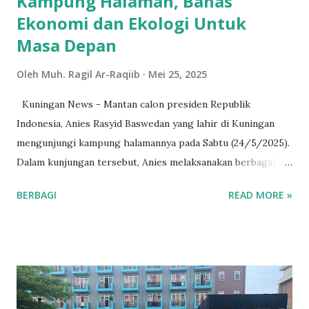
Kampung Halaman, Bahas
Ekonomi dan Ekologi Untuk
Masa Depan
Oleh
Muh. Ragil Ar-Raqiib
Mei 25, 2025
Kuningan News - Mantan calon presiden Republik
Indonesia, Anies Rasyid Baswedan yang lahir di Kuningan
mengunjungi kampung halamannya pada Sabtu (24/5/2025).
Dalam kunjungan tersebut, Anies melaksanakan berbagai
kegiatan, termasuk diskusi di Sangkanika yang berfokus
BERBAGI
READ MORE »
pada isu ekonomi dan ekologi. Kegiatan ini dihadiri oleh
berbagai elemen masyarakat di Kabupaten Kuningan.
Kunjungan Anies dimulai dengan sambutan hangat dari
warga setempat. Dalam pernyataannya, Anies menyampaikan
betapa pentingnya menjaga keseimbangan antara
pertumbuhan ekonomi dan perlindungan lingkungan. "Kita