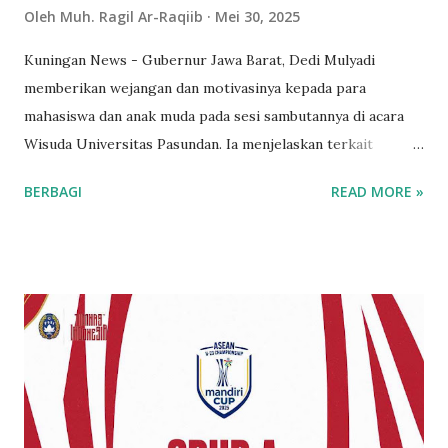
Oleh
Muh. Ragil Ar-Raqiib
Mei 30, 2025
Kuningan News - Gubernur Jawa Barat, Dedi Mulyadi
memberikan wejangan dan motivasinya kepada para
mahasiswa dan anak muda pada sesi sambutannya di acara
Wisuda Universitas Pasundan. Ia menjelaskan terkait
generasi Milenial, Gen-Z dan Gen-Alpha, terkait proses dan
BERBAGI
READ MORE »
penggunaan media sosial yang bijak. KDM menekankan
pentingnya pemahaman bahwa tidak ada yang instan di dunia
ini. Ia mengajak generasi muda untuk tidak hanya
mengandalkan media sosial sebagai tempat berkeluh kesah,
tetapi menjadikannya sebagai peluang untuk berkarya dan
berinovasi. Dedi Mulyadi menjelaskan bahwa perjalanan
hidupnya tidak selalu mulus. Sebelum mencapai posisinya
saat ini sebagai gubernur, ia pernah mengalami masa-masa
sulit dan prihatin. “Kalau boleh sedikit bercerita, saya itu