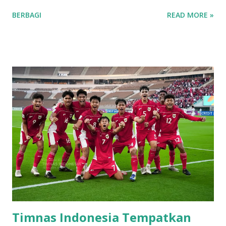
berkompetisi di level nasional, khususnya dalam ajang
BERBAGI
READ MORE »
Soeratin 2025. Dengan dukungan penuh dari manajemen
Pesik Kuningan, akademi ini diharapkan menjadi tempat
yang tepat untuk mengembangkan potensi para pemain
muda. Proses pembinaan diakademi ini akan dilakukan
langsung oleh legenda sepak bola nasional yaitu Ismed
Sofyan dan Rahmat Afandi. Keduanya memiliki pengalaman
dan prestasi yang tidak diragukan lagi dikancah Nasional
bahkan Internasional, sehingga diharapkan dapat
memberikan ilmu dan motivasi kepada para peserta. Pesik
Football Academy tidak hanya fokus pada pengembangan
keterampilan teknis, tetapi juga nilai-nilai disiplin, kerja
keras, dan sportivitas. Akademi ini terbuka untuk anak-anak
berusia 10 hingga 16 tahun, dengan berbagai program p...
Timnas Indonesia Tempatkan