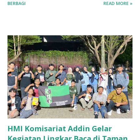
BERBAGI
READ MORE »
plafon rumahnya pada (27/5/2025), sekitar pukul 13.30 WIB.
Penasaran dengan apa yang dilihatnya Uri mencoba
memastikan apakah itu benar ular atau hanya tikus. Dengan
menggunakan bambu, ia berusaha untuk menggeser objek
tersebut, dan akhirnya memang benar ular dan ia terus
merayap ke atas plafon. Setelah memastikan bahwa benda
itu adalah ular, ia merasa khawatir dan menghubungi pihak
desa untuk bisa menghubungkan permasalahannya ke
Damkar. “Iya tadi saya lagi makan siang trus kaget tiba-tiba
ada ular di atas plafon,” tutur Uri. Merasa tidak mampu
menangani situasi tersebut seorang diri, Bapak Uri segera
melapor kepada perangkat desa setempat. Tim desa
kemudian berusaha menghubungkan kejadian tersebut
dengan piha...
HMI Komisariat Addin Gelar
Kegiatan Lingkar Baca di Taman