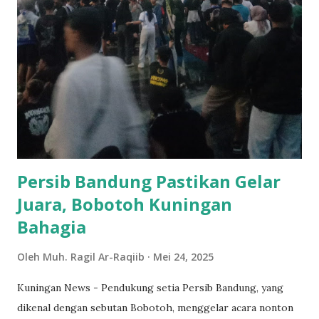
yang baru berkomitmen akan menjalani kepengurusan
dengan lebih baik dari periode kemarin. "Dengan
mencanangkan dua program besar yaitu pemberdayaan
lingkungan dan pendidikan kami berkomitmen untuk
bersinergi bersama demi tercapainya kemajuan desa dan
Karang Taruna." tutur Muhammad Jidan selaku Ketua Umum
terpilih dalam sambutannya. Kegiatan pelantikan
kepengurusan ini dihadiri langsung oleh Kepala Desa
Ancaran dan jajarannya serta par...
Persib Bandung Pastikan Gelar
Juara, Bobotoh Kuningan
Bahagia
Oleh
Muh. Ragil Ar-Raqiib
Mei 24, 2025
Kuningan News - Pendukung setia Persib Bandung, yang
dikenal dengan sebutan Bobotoh, menggelar acara nonton