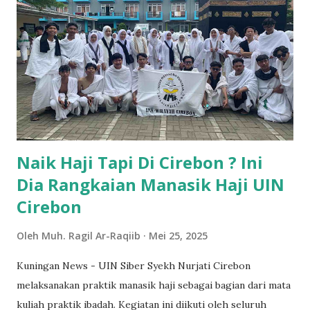
harus memastikan bahwa pembangunan yang kita lakukan
tidak merusak ekosistem yang ada karena tentu diantara
ekonomi dan ekologi memiliki keterkaitan dan pengaruhnya
masing-masing," tutur Anies. Diskusi di Sangkanika
mencakup berbagai topik, termasuk pertanian
berkelanjutan dan dampak ekonomi dari urbanisasi. Anies
menjelaskan bagaimana perkembangan kota dapat
mempengaruhi desa, serta pentingnya ...
Naik Haji Tapi Di Cirebon ? Ini
Dia Rangkaian Manasik Haji UIN
Cirebon
Oleh
Muh. Ragil Ar-Raqiib
Mei 25, 2025
Kuningan News - UIN Siber Syekh Nurjati Cirebon
melaksanakan praktik manasik haji sebagai bagian dari mata
kuliah praktik ibadah. Kegiatan ini diikuti oleh seluruh