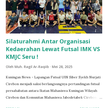
Pendidikan Indonesia dan tiga individu, yaitu Fathiyah,
Novianisa Rizkika, dan Riris Risma Anjiningrum. Dalam
pertimbangannya, MK menyoroti kesenjangan akses
pendidikan bagi siswa yang terpaksa bersekolah di sekolah
swasta karena keterbatasan kapasitas sekolah negeri.
MK mencatat bahwa pada tahun ajaran 2023/2024, sekol...
Silaturahmi Antar Organisasi
Kedaerahan Lewat Futsal IMK VS
KMJC Seru !
Oleh
Muh. Ragil Ar-Raqiib
Mei 28, 2025
Kuningan News - Lapangan Futsal UIN Siber Syekh Nurjati
Cirebon menjadi saksi berlangsungnya pertandingan futsal
persahabatan antara Ikatan Mahasiswa Kuningan Wilayah
Cirebon dan Komunitas Mahasiswa Jabodetabek Cirebon.
Pertandingan yang diselenggarakan pada Selasa