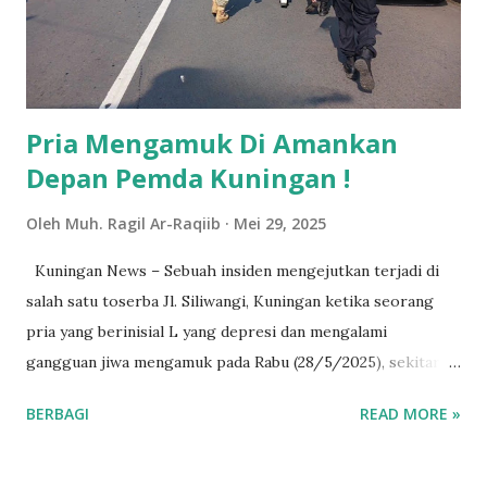
pengambilan keputusan. "Mahasiswa harus mampu
menganalisis informasi secara objektif dan membuat
keputusan yang tepat," ujarnya. Selain itu, Afri...
Pria Mengamuk Di Amankan
Depan Pemda Kuningan !
Oleh
Muh. Ragil Ar-Raqiib
Mei 29, 2025
Kuningan News – Sebuah insiden mengejutkan terjadi di
salah satu toserba Jl. Siliwangi, Kuningan ketika seorang
pria yang berinisial L yang depresi dan mengalami
gangguan jiwa mengamuk pada Rabu (28/5/2025), sekitar
pukul 10.00 WIB. Aksi yang tak terduga ini membuat panik
BERBAGI
READ MORE »
pengunjung dan warga sekitar, hingga memicu kehadiran
petugas dari Satpol PP dan Polsek Kuningan untuk
mengamankan situasi. Menurut keterangan dari Polsek