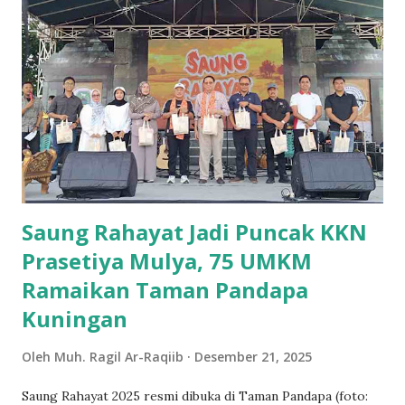
mulai dari tilawah siswa, hafalan juz 30 (surat-surat
pendek), hapalan hadist, menari manuk Dadali dan oray
orayan yang merupakan kearifan lokal, drama Gerakan 7
Kebiasaan Anak Indonesia Hebat (G7KAIH), hingga perkusi
dan special moment Mothers Days. Semua penampilan dari
anak-anak itu, nampak membuat orang tua surprise,
terharu, terkesima dari awal acara sampai penutupan.
Khusus penampilan drama G7KAIH ini adalah sesuatu...
Saung Rahayat Jadi Puncak KKN
Prasetiya Mulya, 75 UMKM
Ramaikan Taman Pandapa
Kuningan
Oleh
Muh. Ragil Ar-Raqiib
Desember 21, 2025
Saung Rahayat 2025 resmi dibuka di Taman Pandapa (foto: