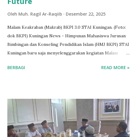
Future
Oleh
Muh. Ragil Ar-Raqiib
Desember 22, 2025
Malam Keakraban (Makrab) BKPI 3.0 STAI Kuningan. (Foto:
dok BKPI) Kuningan News - Himpunan Mahasiswa Jurusan
Bimbingan dan Konseling Pendidikan Islam (HMJ BKPI) STAI
Kuningan baru saja menyelenggarakan kegiatan Malam
Keakraban (Makrab) BKPI 3.0 dengan mengusung tema
BERBAGI
READ MORE »
“Grow Together, Transform for the Future”. Kegiatan
tersebut menjadi momentum penting dalam mempererat
kebersamaan dan membangun semangat transformasi
mahasiswa BKPI. Makrab BKPI 3.0 dilaksanakan selama dua
hari, Sabtu hingga Minggu, (20-21/12/2025) bertempat di
Bumi Perkemahan Sakerta Timur. Suasana alam yang sejuk
berpadu dengan hangatnya kebersamaan menambah kesan
mendalam bagi seluruh peserta. Kegiatan itu menjadi wadah