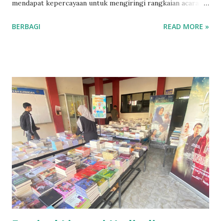
mendapat kepercayaan untuk mengiringi rangkaian acara
inti pada Puncak Peringatan Hari Ibu ke-97 Tingkat
BERBAGI
READ MORE »
Kabupaten Kuningan Tahun 2025, Senin (22/12/2025).
Kegiatan yang diselenggarakan oleh Gabungan Organisasi
Wanita (GOW) Kabupaten Kuningan tersebut mengusung
tema “Perempuan Berdaya dan Berkarya menuju Indonesia
Emas Tahun 2045” . Turut hadir dalam acara tersebut
Bupati dan Wakil Bupati Kuningan, Sekretaris Daerah,
Kapolres Kuningan, serta pimpinan organisasi perempuan,
yakni Ketua GOW, Ketua Dharma Wanita Persatuan (DWP),
Ketua Bhayangkari, Ketua Persit, Ketua Darmayukti, Ketua
IKIAD, dan Ketua Adhyaksa. Acara yang penuh khidmat dan
meriah itu berjalan tertib dengan berbagai agenda, mulai
dari penampilan seni, peluncuran gerakan sosial, hingga
pemberian apresiasi kepada organisasi-organisasi wanita
yang berkontribusi aktif dalam pembangunan d...