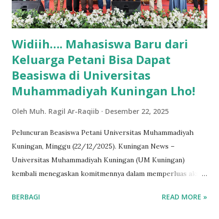
memproduksi rajungan, disini memang sudah biasa
mendampingi anak-anak untuk belajar membaca dan m...
Widiih…. Mahasiswa Baru dari
Keluarga Petani Bisa Dapat
Beasiswa di Universitas
Muhammadiyah Kuningan Lho!
Oleh
Muh. Ragil Ar-Raqiib
Desember 22, 2025
Peluncuran Beasiswa Petani Universitas Muhammadiyah
Kuningan, Minggu (22/12/2025). Kuningan News –
Universitas Muhammadiyah Kuningan (UM Kuningan)
kembali menegaskan komitmennya dalam memperluas akses
pendidikan tinggi bagi seluruh lapisan masyarakat melalui
BERBAGI
READ MORE »
peluncuran Program Beasiswa Petani, yang secara resmi
menjadi rangkaian Launching Penerimaan Mahasiswa Baru