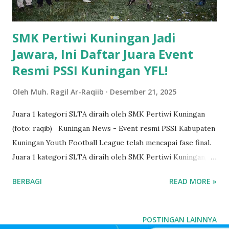
mahasiswa membawa satu UMKM. “Selama 21 hari, masing-
masing kelompok KKN memba...
SMK Pertiwi Kuningan Jadi
Jawara, Ini Daftar Juara Event
Resmi PSSI Kuningan YFL!
Oleh
Muh. Ragil Ar-Raqiib
Desember 21, 2025
Juara 1 kategori SLTA diraih oleh SMK Pertiwi Kuningan
(foto: raqib) Kuningan News - Event resmi PSSI Kabupaten
Kuningan Youth Football League telah mencapai fase final.
Juara 1 kategori SLTA diraih oleh SMK Pertiwi Kuningan,
Juara 2 atau runner up diraih oleh SMAN 1 Luragung serta
BERBAGI
READ MORE »
juara 3 bersama yaitu SMAN 1 Ciawigebang dan SMKN 1
Luragung. Pertandingan final berlangsung di Stadion
Airlangga, Desa Cikaso, Kecamatan Kramatmulya, pada Rabu
POSTINGAN LAINNYA
(18/12/2025). Para penonton disuguhkan pertandingan