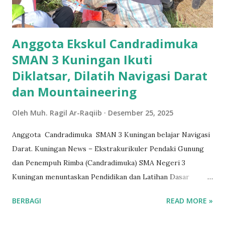
Kuningan. Dalam sambutannya, Dedy Setiawan
menyampaikan PIM merupakan organisasi yang termasuk
dalam kategori organisasi filantropi yang memiliki peran
Anggota Ekskul Candradimuka
penti...
SMAN 3 Kuningan Ikuti
Diklatsar, Dilatih Navigasi Darat
dan Mountaineering
Oleh
Muh. Ragil Ar-Raqiib
Desember 25, 2025
Anggota Candradimuka SMAN 3 Kuningan belajar Navigasi
Darat. Kuningan News – Ekstrakurikuler Pendaki Gunung
dan Penempuh Rimba (Candradimuka) SMA Negeri 3
Kuningan menuntaskan Pendidikan dan Latihan Dasar
(Diklatsar) angkatan ke-31 di kawasan Taman Nasional
BERBAGI
READ MORE »
Gunung Ciremai (TNGC). Kegiatan tersebut berlangsung
selama lima hari dan diikuti oleh 10 peserta. Ketua Umum