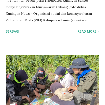
Pelita Intan Muda (PIM) Kabupaten Kuningan sukses
menyelenggarakan Musyawarah Cabang (foto:didin)
Kuningan News - Organisasi sosial dan kemasyarakatan
Pelita Intan Muda (PIM) Kabupaten Kuningan sukses
menyelenggarakan Musyawarah Cabang (Muscab), Kamis
BERBAGI
READ MORE »
(25/12/2025). Kegiatan berlangsung di Kampus STAI
Kuningan dan dihadiri oleh seluruh pengurus serta anggota
Pelita Intan Muda. Muscab tersebut menjadi agenda penting
organisasi sebagai penutup masa kepengurusan periode
2025-2026 sekaligus menandai dimulainya kepengurusan
baru periode 2026-2027. Pelaksanaan musyawarah
berlangsung dengan tertib, demokratis, dan penuh
semangat kebersamaan. Muscab tersebut juga mendapat
kehormatan dengan kehadiran Rektor STAI Kuningan, Dedy
Setiawan ME, yang memberikan sambutan serta dukungan
penuh terhadap eksistensi dan kegiatan PIM di Kabupaten