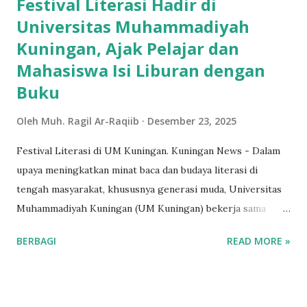
Festival Literasi Hadir di
Universitas Muhammadiyah
Kuningan, Ajak Pelajar dan
Mahasiswa Isi Liburan dengan
Buku
Oleh
Muh. Ragil Ar-Raqiib
Desember 23, 2025
Festival Literasi di UM Kuningan. Kuningan News - Dalam
upaya meningkatkan minat baca dan budaya literasi di
tengah masyarakat, khususnya generasi muda, Universitas
Muhammadiyah Kuningan (UM Kuningan) bekerja sama
dengan IPB Press, unit usaha penerbitan Kampus Institut
BERBAGI
READ MORE »
Pertanian Bogor (IPB), menggelar Pameran Buku/Book
Fair bertajuk “Festival Literasi”. Kegiatan ini terbuka untuk
umum dan secara khusus mengajak pelajar, mahasiswa,
serta masyarakat se-Kabupaten Kuningan untuk hadir dan