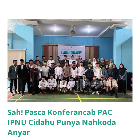
di lingkungan Yayasan Al Ihya . Halal bihalal sendiri digelar
di Aula SMK Al Ihya Ciawigebang. Momentum Halal Bihalal
ini menjadi sarana untuk saling memaafkan setelah
menjalani ibadah di bulan suci Ramadan, sekaligus
memperkuat hubungan kekeluargaan di antara seluruh
elemen yayasan. Dalam sambutannya, K etua Yayasan Al Ihya
Ir. Sofyan sahori, M.P menyampaikan pentingnya menjaga
ukhuwah Islamiyah serta membangun sinergi yang baik
demi kemajuan lembaga pendidikan. “K ebersamaan dan
kekompakan merupakan kunci utama dalam menciptakan
lingkungan kerja yang harmonis dan produktif ,” ujarnya.
Sementara, k egiatan halal b...
Sah! Pasca Konferancab PAC
IPNU Cidahu Punya Nahkoda
Anyar