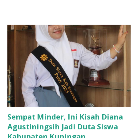
sejarah perjuangan HMI serta keteladanan Lafran Pane
sebagai pendiri organisasi. Mulai dari perjalanan HMI sejak
didirikan hingga perkembangannya saat ini, serta peran
besar Lafran Pane dalam membangun HMI sebagai
organisasi kader yang menjunjung tinggi nilai keislaman,
keindonesiaan, dan keilmuan. Pemateri kali ini
menghadirkan salah satu kader HMI Unisa yang sudah
menyelesaikan LK 3, yakni Sandy. Pada kesempatan itu,
Sandy, memaparkan awal mula berdirinya HMI dan dinamika
perjuangannya dari masa ke masa. Ia juga menjelaskan
sosok Lafran Pane sebagai figur yang melahirkan nilai-nilai
luhur yang relevan bagi pembentukan pribadi kader HMI
yang utuh. Menurut Sandy, Lafran Pane ...
Sempat Minder, Ini Kisah Diana
Agustiningsih Jadi Duta Siswa
Kabupaten Kuningan