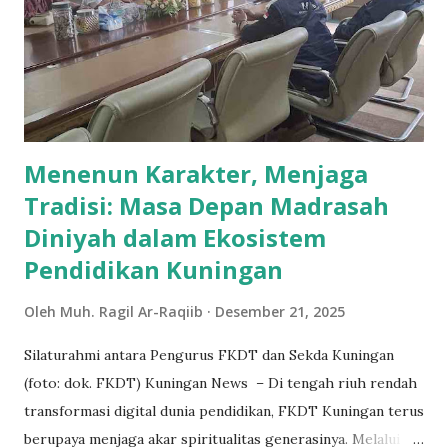
strategis untuk mempererat tali silaturahmi antar
mahasiswa BKPI lintas angkatan, sekaligus menumbuhkan
nilai-nilai kebersamaan, kepemimpinan, serta daya berpikir
kritis. Tidak hanya berorientasi pada hiburan, Makrab BKPI
3.0 dirancang sebagai ruang untuk bertumbuh bersama
menuju transformasi diri dan o...
Menenun Karakter, Menjaga
Tradisi: Masa Depan Madrasah
Diniyah dalam Ekosistem
Pendidikan Kuningan
Oleh
Muh. Ragil Ar-Raqiib
Desember 21, 2025
Silaturahmi antara Pengurus FKDT dan Sekda Kuningan
(foto: dok. FKDT) Kuningan News – Di tengah riuh rendah
transformasi digital dunia pendidikan, FKDT Kuningan terus
berupaya menjaga akar spiritualitas generasinya. Melalui