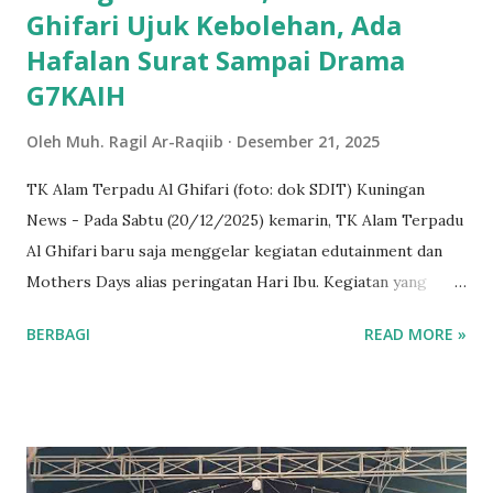
Ghifari Ujuk Kebolehan, Ada
Hafalan Surat Sampai Drama
G7KAIH
Oleh
Muh. Ragil Ar-Raqiib
Desember 21, 2025
TK Alam Terpadu Al Ghifari (foto: dok SDIT) Kuningan
News - Pada Sabtu (20/12/2025) kemarin, TK Alam Terpadu
Al Ghifari baru saja menggelar kegiatan edutainment dan
Mothers Days alias peringatan Hari Ibu. Kegiatan yang
mengusung tajuk "The Power of Moms, The Power of
BERBAGI
READ MORE »
Love" itu, diselenggarakan di Auditorium Masjid Al Ghifari
Cisantana, Kecamatan Cigugur. Tidak hanya diikuti oleh
para murid, peringatan Hari Ibu TK Al Ghifari itu dihadiri
orang tua murid yang nampak antusias melihat pertunjukan
cinta dari anak-anak mereka. Penampilan demi penampilan