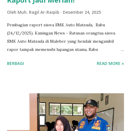
Oleh
Muh. Ragil Ar-Raqiib
Desember 24, 2025
Pembagian raport siswa SMK Auto Matsuda, Rabu
(24/12/2025). Kuningan News - Ratusan orangtua siswa
SMK Auto Matsuda di Maleber yang hendak mengambil
rapor tampak memenuhi lapangan utama, Rabu
(24/12/2025). Mereka antusias untuk mengambil rapor hasil
BERBAGI
READ MORE »
belajar anak-anaknya. Tradisi yang biasa mereka ikuti dalam
setiap akhir semester ini terus berjalan, karena pihak
sekolah juga mewajibkan pengambilan rapor harus oleh
orangtua/wali siswa. Suasana bertambah meriah karena
selain dihadiri oleh orang tua, tampak hadir perwakilan
mitra industri dari instansi dan perusahaan yang sudah
bekerjasama dengan SMK Auto Matsuda. Diantaranya, dari
PT Telkom, Yamaha Mora, Toyota Auto 2000, BTN dan BTN