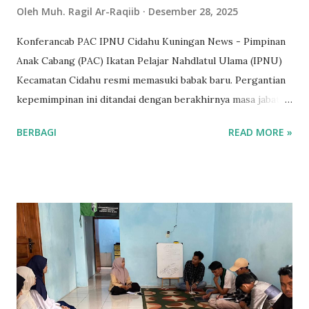
Oleh
Muh. Ragil Ar-Raqiib
Desember 28, 2025
Konferancab PAC IPNU Cidahu Kuningan News - Pimpinan
Anak Cabang (PAC) Ikatan Pelajar Nahdlatul Ulama (IPNU)
Kecamatan Cidahu resmi memasuki babak baru. Pergantian
kepemimpinan ini ditandai dengan berakhirnya masa jabatan
ketua sebelumnya Rekan Roby Zulfa dan terpilihnya Rekan
BERBAGI
READ MORE »
Dimas Rio sebagai ketua baru melalui forum Konferensi
Anak Cabang IV. Masa kepemimpinan Roby Zulfa di PAC
IPNU Cidahu mencatatkan berbagai inovasi. Selama
kepemimpinannya berbagai program kerja telah sukses
dilaksanakan, yang semuanya berfokus pada peningkatan
kapasitas pelajar, pembentukan karakter, dan
pengembangan soft skill. “Dalam kepengurusan saya
alhamdulilah beberapa inovasi diciptakan semoga ini bisa
dilanjutkan di kepengurusan selanjutnya,” tuturnya Sabtu