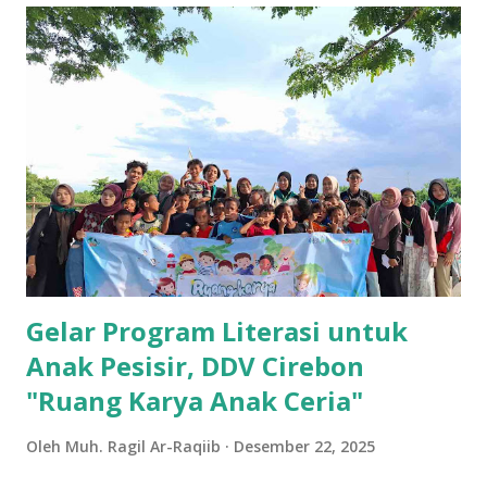
meramaikan acara yang akan diselenggarakan di Kampus
Universitas Muhammadiyah Kuningan sampai dari tanggal
20 s/d. 28 Desember 2025. Festival Literasi ini
menghadirkan beragam buku berkualitas dari berbagai
disiplin ilmu, literatur populer, hingga referensi akademik,
dengan harga terjangkau. Event ini diharapkan menjadi
ruang edukatif sekaligus rekreatif, terutama dalam mengisi
hari libur akhir tahun dengan aktivitas yang bermanfaat dan
inspiratif. “Melalui Festival Literasi ini, kami ingin
menumbuhk...
Gelar Program Literasi untuk
Anak Pesisir, DDV Cirebon
"Ruang Karya Anak Ceria"
Oleh
Muh. Ragil Ar-Raqiib
Desember 22, 2025