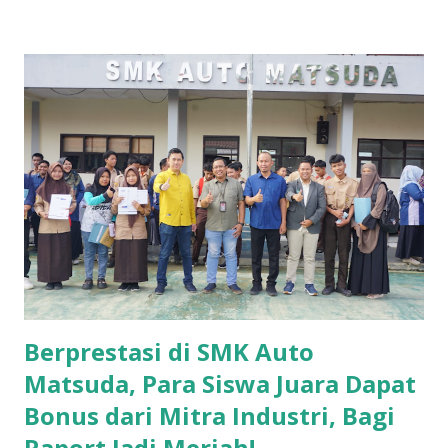
Candradimuka SMAN 3 Kuningan, Yazid, mengatakan
Diklatsar merupakan tahapan wajib bagi calon anggota
sebelum resmi menjadi bagian dari organisasi pecinta alam
tersebut. “Diklatsar menjadi proses pembentukan dasar,
baik keterampilan maupun karakter, agar peserta siap
menjalani aktivitas kepecintaalaman secara bertanggung
jawab,” ujar Yazid, Kamis (25/12/2025). Ia menjelaskan,
materi pelatihan difokuskan pada navigasi darat (navdar)
dan mountaineering, serta dibekali teknik tali-temali,
survival, dan pengenalan botani serta zoologi praktis.
Seluruh materi disampaikan melalui kombinasi teori dan
praktik lapangan. Me...
Berprestasi di SMK Auto
Matsuda, Para Siswa Juara Dapat
Bonus dari Mitra Industri, Bagi
Raport Jadi Meriah!