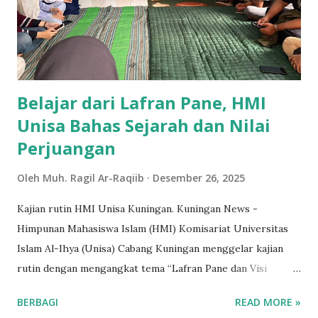
(27/12/2025) Di antara program unggulan yang diinisiasi
oleh kepemimpinan sebelumnya adalah Diskusi Pelajar
Interaktif (DISPERAKTIF). “Program Disperaktif ini
memberikan ruang bagi para pelajar untuk berdiskusi dan
mengembangkan intelektual merek...
Belajar dari Lafran Pane, HMI
Unisa Bahas Sejarah dan Nilai
Perjuangan
Oleh
Muh. Ragil Ar-Raqiib
Desember 26, 2025
Kajian rutin HMI Unisa Kuningan. Kuningan News -
Himpunan Mahasiswa Islam (HMI) Komisariat Universitas
Islam Al-Ihya (Unisa) Cabang Kuningan menggelar kajian
rutin dengan mengangkat tema “Lafran Pane dan Visi
Keutamaan Intelektual HMI” di Sekretariat HMI Unisa,
BERBAGI
READ MORE »
Jumat (26/12/2025) pagi. Kegiatan tersebut membahas