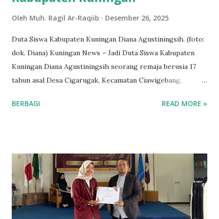
Oleh
Muh. Ragil Ar-Raqiib
Desember 26, 2025
Duta Siswa Kabupaten Kuningan Diana Agustiningsih. (foto:
dok. Diana) Kuningan News – Jadi Duta Siswa Kabupaten
Kuningan Diana Agustiningsih seorang remaja berusia 17
tahun asal Desa Cigarugak, Kecamatan Ciawigebang.
Menjadi sosok inspiratif bagi teman-teman disekitarnya.
BERBAGI
READ MORE »
Sekolah di SMA Negeri 1 Ciawigebang, Diana aktif dalam
organisasi sosial, terutama di bidang teater dan Paskibra.
Selain keterlibatannya di sekolah Ia juga menunjukkan
dedikasinya dalam organisasi luar sekolah sebagai Duta
Siswa Kabupaten Kuningan. Tidak hanya berkutat dalam
dunia akademis, tetapi juga peduli terhadap perkembangan
dirinya dan lingkungan sekitar. Diana memiliki hobi
berolahraga terutama gym dan saat ini sangat fokus pada
kesehatan dan kebugaran. Perjalanannya dimulai ketika ia