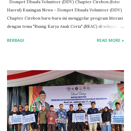
Dompet Dhuafa Volunteer (DDV) Chapter Cirebon (foto:
Haerul) Kuningan News - Dompet Dhuafa Volunteer (DDV)
Chapter Cirebon baru-baru ini menggelar program literasi
dengan tema "Ruang Karya Anak Ceria" (RKAC) di wilayah
pesisir Desa Mertasinga, Kecamatan Gunungjati, Kabupaten
BERBAGI
READ MORE »
Cirebon. Kegiatan ini dimulai pada 15 November 2025 dan
dilaksanakan setiap minggu, meskipun akan dihentikan
sementara menjelang tahun baru 2026 pada Sabtu
(20/12/2025). Kegiatan literasi ini berlokasi di Pojok Baca
Altisamulya yang terletak di Jl. TPI Bondet, Blok Jenawi RT
03 RW 05. Pojok baca ini dimiliki dan dikelola oleh pasangan
suami-istri setempat, di mana istri, yang akrab disapa Umi
(Tasini), menjadi penggerak utama. Umi tidak hanya
memproduksi rajungan yang diolah menjadi cemilan enak,
tetapi juga mendampingi anak-anak untuk belajar membaca,
menulis, dan bermain edukatif. “Iya selain saya emang