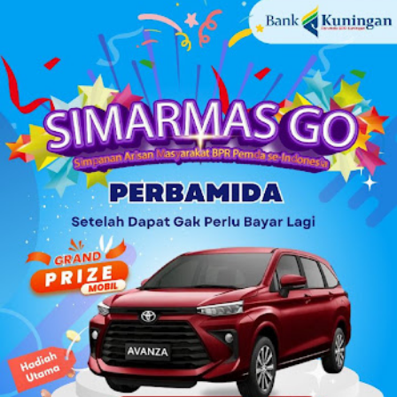
antara SMK Pertiwi Kuningan melawan SMAN 1 Luragung.
Dari awal pertandingan, suasana di stadion sangat panas
kedua tim menunjukkan permainan terbaiknya di
pertandingan penentu jawara ini, sejak peluit awal kedua
kesebelasan saling menyerang dan menampilkan strategi
yang baik. Setelah perjuangan yang tidak mudah, SMK
Pertiwi Kuningan akhirnya berhasil meraih juara 1 setelah
menang tipis 1-0 atas SMAN 1 Luragung. Keberhasilan itu
mempertegas posisi mereka sebagai tim tangguh d...