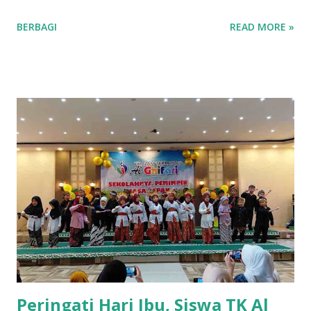
momentum silaturahmi antara Pengurus FKDT dan sekda
BERBAGI
READ MORE »
kuningan, sebuah visi besar kembali ditegaskan: menjadikan
pendidikan agama bukan sekadar pelengkap, melainkan
fondasi karakter di sekolah formal. Langkah besar sedang
dijajaki untuk mempererat korespondensi antara MDTU
dengan pendidikan formal di tingkat SD dan SMP. Integrasi
ini bukan sekadar urusan administratif, melainkan upaya
menciptakan kesinambungan kurikulum. Dalam pertemuan
tersebut Dr.Sulaeman,M.Pd,Ketua FKDT
Kuningan,mengatakan"Kita tidak ingin anak-anak merasa
belajar di dua dunia yang berbeda. Apa yang mereka
dapatkan di Diniyah harus menjadi penguat bagi etika dan
moral mereka di sekolah umum," ujarnya Pendidikan
Integrasi ini diharapkan dapat mempermudah pemantauan
perkembangan akhlak sis...
Peringati Hari Ibu, Siswa TK Al