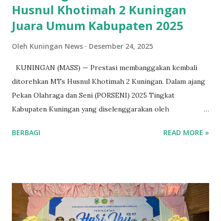
Husnul Khotimah 2 Kuningan
Juara Umum Kabupaten 2025
Oleh
Kuningan News
Desember 24, 2025
KUNINGAN (MASS) — Prestasi membanggakan kembali
ditorehkan MTs Husnul Khotimah 2 Kuningan. Dalam ajang
Pekan Olahraga dan Seni (PORSENI) 2025 Tingkat
Kabupaten Kuningan yang diselenggarakan oleh
Kementerian Agama Republik Indonesia pada 12–14
BERBAGI
READ MORE »
Desember 2025 beberapa waktu yang lalu, kontingen MTs
Husnul Khotimah 2 berhasil meraih Juara Umum,
mengungguli madrasah-madrasah lainnya. Keberhasilan
tersebut diraih melalui pencapaian di berbagai cabang
lomba olahraga dan seni, baik individu maupun beregu. Pada
kategori Medali Emas (Juara 1), santri MTs Husnul
Khotimah 2 tampil dominan melalui cabang Pidato Bahasa