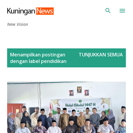
Langsung ke konten utama
New Vision
P
Menampilkan postingan
TUNJUKKAN SEMUA
o
dengan label
pendidikan
s
t
i
n
g
a
n