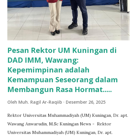
menghadapi masalah berat badan yang berlebihan. Di usia 16
tahun, berat badannya mencapai 75–76 kg, yang membuatnya
merasa minder dan tidak nyaman dengan dirinya sendiri.
Dengan tekad yang kuat Diana memutuskan untuk
mengubah po...
Pesan Rektor UM Kuningan di
DAD IMM, Wawang:
Kepemimpinan adalah
Kemampuan Seseorang dalam
Membangun Rasa Hormat.....
Oleh
Muh. Ragil Ar-Raqiib
Desember 26, 2025
Rektor Universitas Muhammadiyah (UM) Kuningan, Dr. apt.
Wawang Anwarudin, M.Sc Kuningan News - Rektor
Universitas Muhammadiyah (UM) Kuningan, Dr. apt.