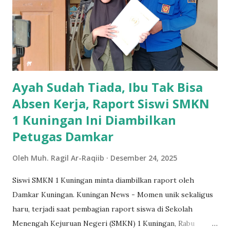
Syariah. Bahkan tidak hanya dari perusahan, tampak hadir
pula perwakilan dari perguruan tinggi. Acara dimulai
dengan pengumuman untuk para juara di setiap kelas. Selain
mendapatkan penghargaan dari sekolah, yang menambah
istimewa adalah mereka mendapatkan reward dan bonus
dari mitra industri...
Ayah Sudah Tiada, Ibu Tak Bisa
Absen Kerja, Raport Siswi SMKN
1 Kuningan Ini Diambilkan
Petugas Damkar
Oleh
Muh. Ragil Ar-Raqiib
Desember 24, 2025
Siswi SMKN 1 Kuningan minta diambilkan raport oleh
Damkar Kuningan. Kuningan News - Momen unik sekaligus
haru, terjadi saat pembagian raport siswa di Sekolah
Menengah Kejuruan Negeri (SMKN) 1 Kuningan, Rabu