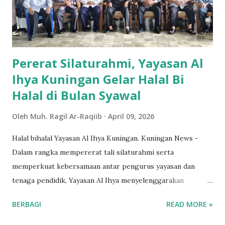
Pererat Silaturahmi, Yayasan Al
Ihya Kuningan Gelar Halal Bi
Halal di Bulan Syawal
Oleh
Muh. Ragil Ar-Raqiib
April 09, 2026
Halal bihalal Yayasan Al Ihya Kuningan. Kuningan News -
Dalam rangka mempererat tali silaturahmi serta
memperkuat kebersamaan antar pengurus yayasan dan
tenaga pendidik, Yayasan Al Ihya menyelenggarakan
kegiatan Halal Bihalal pada 19 Syawal 1447 H , atau R abu
BERBAGI
READ MORE »
(8/4/2026) kemarin. Acara dihadiri oleh seluruh jajaran
pengurus yayasan, tenaga pendidik, serta staf yang berada