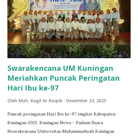
Arab, Bulutangkis Tunggal dan Ganda Putra, Tenis Meja
Ganda Putra, Bola Basket Putra, serta Futsal Putra.
Sementara itu, pada kategori Medali Perak (Juara 2),
prestasi diraih pada cabang Musabaqah Hifdzil Qur’an
(MHQ), Speech Contest, Pidato Bahasa Sunda, Bulutangkis
Tunggal dan Ganda Putra, serta Tenis Meja Tunggal Putra.
Adapun Medali Perunggu (Juara 3) berhasil diraih pada ca...
Swarakencana UM Kuningan
Meriahkan Puncak Peringatan
Hari Ibu ke-97
Oleh
Muh. Ragil Ar-Raqiib
Desember 23, 2025
Puncak peringatan Hari Ibu ke-97 tingkat Kabupaten
Kuningan 2025. Kuningan News - Paduan Suara
Swarakencana Universitas Muhammadiyah Kuningan