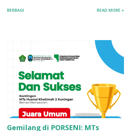
(24/12/2025) pagi ini. Pasalnya, Syahira Pitria Amelia (15),
BERBAGI
READ MORE »
siswi SMKN 1 Kuningan, tak datang bersama orang tua atau
saudaranya ke sekolah, ia justru ditemani anggota Damkar
Kuningan saat pembagian raport. Anggota Damkar, Keris F
dan Rudi F, yang mendampingi Syahira ke SMKN 1 Kuningan,
menjelaskan bagaimana akhirnya keduanya mendampingi
Syahira. Ia menyebut, sebelumnya ada laporan resmi ke Call
Center UPT Damkar Kuningan. Yang melapor ke Damkar,
kata Keris, adalah orang yang mengaku kakak dari siswi
tersebut. Menerima laporan itu, Keris dan rekannya
mengaku ditugaskan Kepala Damkar Andri Arga Kusumah
untuk membantu siswi tersebut. "Menurut keterangan
pelapor, Syahira saat menerima undangan pembagian
raport, dirinya merasa bingung karena ibunya punya
pekerjaan yang tak bisa di...
Gemilang di PORSENI: MTs