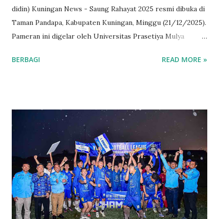
didin) Kuningan News - Saung Rahayat 2025 resmi dibuka di
Taman Pandapa, Kabupaten Kuningan, Minggu (21/12/2025).
Pameran ini digelar oleh Universitas Prasetiya Mulya
sebagai puncak kegiatan KKN. Acara pembukaan tersebut
BERBAGI
READ MORE »
dihadiri oleh Rektor Universitas Prasetiya Mulya beserta
jajaran, Bupati dan Wakil Bupati Kuningan, Ketua DPRD
Kuningan, Dandim Kuningan, Kapolres Kuningan, serta
masyarakat yang antusias mengunjungi pameran UMKM.
Kegiatan Saung Rahayat menghadirkan sebanyak 75 pelaku
UMKM yang berasal dari 10 desa dan satu kampus UMKM.
Pameran itu menjadi wadah bagi pelaku usaha lokal untuk
memamerkan produk unggulan mereka kepada masyarakat
luas. Panitia kegiatan dari divisi External Relations, Rifa
Zahy, menjelaskan Saung Rahayat merupakan puncak dari
rangkaian kegiatan KKN Universitas Prasetiya Mulya.
Selama 21 hari pelaksanaan KKN, setiap kelompok