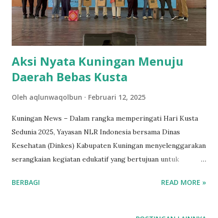
Aksi Nyata Kuningan Menuju
Daerah Bebas Kusta
Oleh
aqlunwaqolbun
Februari 12, 2025
Kuningan News – Dalam rangka memperingati Hari Kusta
Sedunia 2025, Yayasan NLR Indonesia bersama Dinas
Kesehatan (Dinkes) Kabupaten Kuningan menyelenggarakan
serangkaian kegiatan edukatif yang bertujuan untuk
meningkatkan kesadaran masyarakat terhadap penyakit
BERBAGI
READ MORE »
kusta. Acara tersebut tidak hanya menjadi ajang perlombaan
edukatif, tetapi juga sebagai momentum untuk memperkuat
solidaritas dalam penanggulangan kusta. Mengusung tema