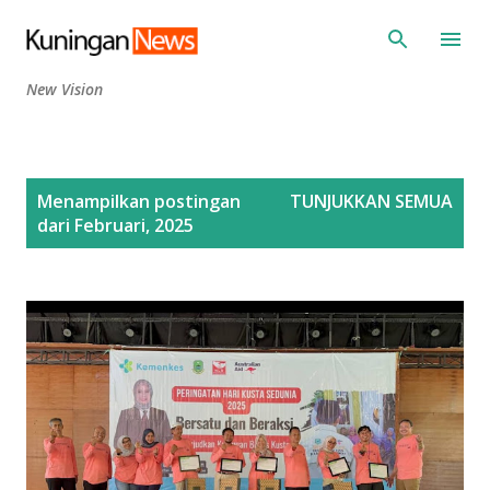
Langsung ke konten utama
New Vision
P
Menampilkan postingan
TUNJUKKAN SEMUA
o
dari Februari, 2025
s
t
i
n
g
a
n