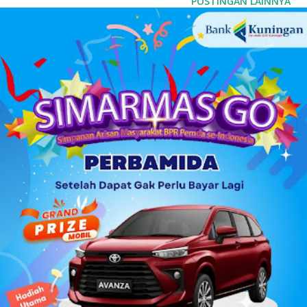
POSTINGAN LAINNYA
Bersatu dan Beraksi Wujudkan Kuningan Bebas Kusta,
kegiatan itu berlangsung di Panggung Budaya Prima Resort
Cigandamekar, Kuningan, pada Selasa (11/2/2025). Acara
tersebut diikuti oleh puluhan peserta dari berbagai latar
belakang, termasuk OYPMK (Orang yang Pernah Mengalami
Kusta), fasilitator, serta tenaga kesehatan dari berbagai
puskesmas di Kuningan. Kabid Pencegahan dan
Pengendalian Penyakit Dinas Kesehatan Kuningan, dr. Deni
Mustafa, menjelaskan, peringatan itu merupakan bagian dari
inisiatif Desa Sahabat Kusta (Desaku) yang dijalankan oleh
Yayasan NLR...