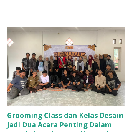
Provinsi Jawa Barat, Hj. Tina Wiryawati, S.H., M.M., dari
Dapil Jabar XIII, resmi dimulai. Acara ini dilaksanakan di Villa
De La Tina, Desa Puncak, Kecamatan Cigugur, Kuningan
selama tiga hari, dari tanggal 25 hingga 27 November 2025.
Hari ini Selasa (25/11/2025), merupakan hari pertama
sekaligus grand opening untuk kegiatan tersebut, yang
dihadiri oleh sejumlah tokoh penting. Di antaranya adalah
Hj. Tina Wiryawati, Kepala Bakesbangpol Jawa Barat, Drs.
Wahyu Mijaya, S.H., M.Si., dan Kabid Ideologi dan Wawasan
Kebangsaan, R. Roni Sukmayapanji K., S.H., M.Si. Selain itu,
acara ini juga dihadiri oleh audiens dari berbagai elemen
masyarakat, termasuk mahasisw...
Grooming Class dan Kelas Desain
Jadi Dua Acara Penting Dalam