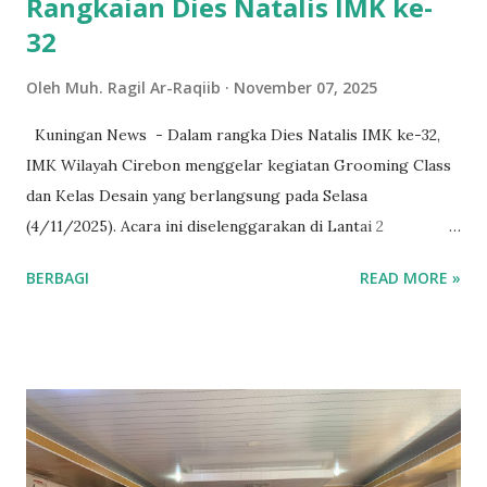
Rangkaian Dies Natalis IMK ke-
32
Oleh
Muh. Ragil Ar-Raqiib
November 07, 2025
Kuningan News - Dalam rangka Dies Natalis IMK ke-32,
IMK Wilayah Cirebon menggelar kegiatan Grooming Class
dan Kelas Desain yang berlangsung pada Selasa
(4/11/2025). Acara ini diselenggarakan di Lantai 2
Sekretariat IMK Wilayah Cirebon yang berlokasi di
BERBAGI
READ MORE »
Perumahan Puri Taman Sari Blok C No. 24, Karyamulya,
Kesambi, Cirebon. Grooming Class menghadirkan pemateri
M. Ragil Arraqiib, yang merupakan Juara 2 Nokka Kabupaten
Cirebon, dan Natia, Duta Inspirasi Jawa Barat Batch 15 by
Kemenpora. Dalam sesi ini, mereka menjelaskan pentingnya
mengaktifkan B3 yang mencakup Brain, Beauty, dan
Behavior dalam kehidupan sehari-hari. “Beauty berkaitan