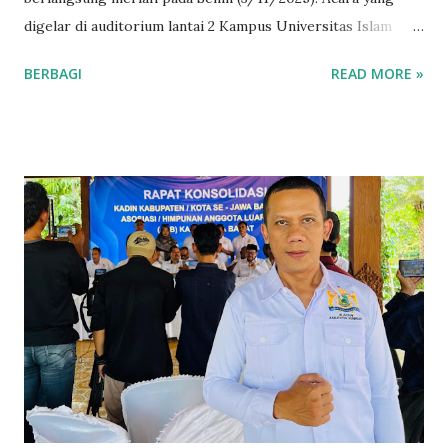
digelar di auditorium lantai 2 Kampus Universitas Islam
Budi Luhur Cirebon, Jl. Widarasari III, Sutawinangun, Kec.
BERBAGI
READ MORE »
Kedawung, Kabupaten Cirebon, dihadiri oleh banyak
mahasiswa dan tamu undangan. Acara dimulai dengan
pembukaan yang hangat, diikuti oleh penampilan seni tari
yang memukau dari pengurus IMK. Suasana semakin
khidmat dengan pembacaan ayat suci Al-Qur'an yang
menjadi pembuka rangkaian acara. Ketua Pelaksana, Wirya
Nurfatahurrizki menyampaikan laporannya, Wirya
menjelaskan Dies Natalis ini resmi dibuka dan rangkaian
acara selanjutnya akan dilaksanakan di Cirebon, dengan
penutupan yang direncanakan di Kuningan. "Kami berharap
semua kegiatan ini dapat berjalan lancar dan bermanfaat
bagi semua anggota," ujarnya kala diwawancara
kuninganmass.com pada Selasa (4/11/2025). Selanjutnya,
sambutan disampaikan oleh Ketua Um...