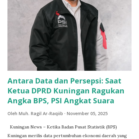
program ini bukan sekadar distribusi makanan, tetapi
sebagai instrumen vital untuk menyiapkan generasi emas
serta menggerakkan ekonomi lokal, khususnya Usaha
Mikro, Kecil, dan Menengah (UMKM). Peran Sentral Kadin
dalam MBG Nurdiansyah Rifattullah, dalam keterangan pers,
menyatakan bahwa peran Kadin dalam MBG akan dijalankan
melalui keanggotaan dalam Satgas MBG Kadin. Sesuai
dengan Amanat dan Arahan Presiden , melalui KADIN
Indonesia , bahwa KADIN di semua t...
Antara Data dan Persepsi: Saat
Ketua DPRD Kuningan Ragukan
Angka BPS, PSI Angkat Suara
Oleh
Muh. Ragil Ar-Raqiib
November 05, 2025
Kuningan News – Ketika Badan Pusat Statistik (BPS)
Kuningan merilis data pertumbuhan ekonomi daerah yang