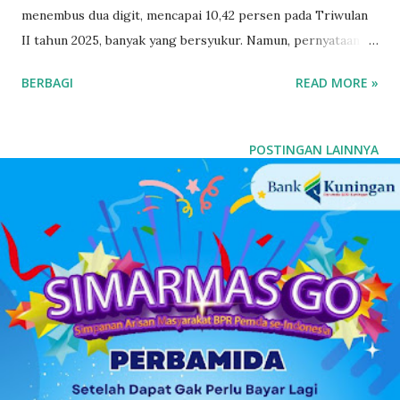
menembus dua digit, mencapai 10,42 persen pada Triwulan
II tahun 2025, banyak yang bersyukur. Namun, pernyataan
mengejutkan justru datang dari Ketua DPRD Kabupaten
BERBAGI
READ MORE »
Kuningan yang menilai bahwa data tersebut “tidak sejalan
dengan realitas sosial ekonomi masyarakat di bawah”.
Pernyataan seperti ini jelas mengundang pertanyaan:
POSTINGAN LAINNYA
Apakah data resmi negara kini kalah oleh persepsi pribadi?
Padahal, BPS bukan lembaga politik. Mereka bekerja
berdasarkan metodologi ilmiah yang baku dan diakui
nasional. Data yang mereka rilis bukan hasil tafsir, bukan
pula pesanan. Semua berbasis pada penghitungan Produk
Domestik Regional Bruto (PDRB), mencakup sektor
pertanian, perdagangan, industri, jasa, hingga pariwisata.
Dan faktanya, data BPS Kuningan menunjukkan tren positif.
Triwulan I 2025: 9,76% Triwulan II 2025: 10,42% Sebagai
pembanding, di tahun 2024 pertumbuhan Kuningan hanya