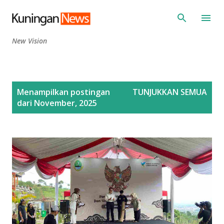
Langsung ke konten utama
New Vision
P
Menampilkan postingan
TUNJUKKAN SEMUA
o
dari November, 2025
s
t
i
n
g
a
n