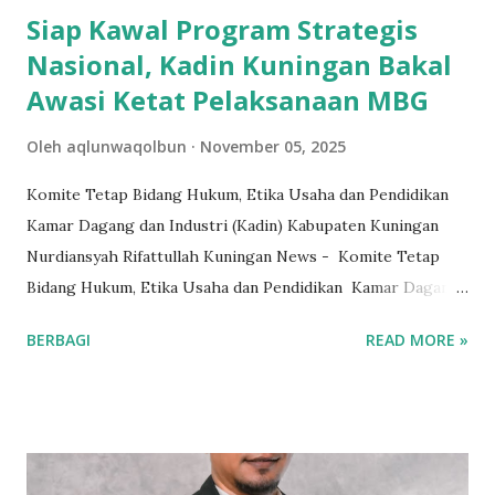
Siap Kawal Program Strategis
Nasional, Kadin Kuningan Bakal
Awasi Ketat Pelaksanaan MBG
Oleh
aqlunwaqolbun
November 05, 2025
Komite Tetap Bidang Hukum, Etika Usaha dan Pendidikan
Kamar Dagang dan Industri (Kadin) Kabupaten Kuningan
Nurdiansyah Rifattullah Kuningan News - Komite Tetap
Bidang Hukum, Etika Usaha dan Pendidikan Kamar Dagang
dan Industri (Kadin) Kabupaten Kuningan Nurdiansyah
BERBAGI
READ MORE »
Rifattullah menegaskan komitmennya untuk berperan aktif
dalam mengawal dan mensukseskan berbagai Program
Strategis Nasional (PSN), dengan fokus utama pada
pengawasan ketat pelaksanaan Program Makan Bergizi
Gratis (MBG) di wilayah Kuningan. Kadin memandang