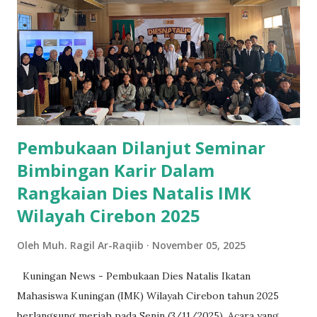
dengan merawat penampilan dan menambah pesona,
sedangkan Brain berhubungan dengan peningkatan
kecerdasan dan gaya berprestasi. Sementara itu, Behavior
mencakup etika dan karisma yang memukau,” tutur Ragil
dalam materinya. Selain itu, aspek personal branding dan
cara berpakaian juga menjadi bagian dari pembahasan.
Peserta diajak untuk memahami bag...
Pembukaan Dilanjut Seminar
Bimbingan Karir Dalam
Rangkaian Dies Natalis IMK
Wilayah Cirebon 2025
Oleh
Muh. Ragil Ar-Raqiib
November 05, 2025
Kuningan News - Pembukaan Dies Natalis Ikatan
Mahasiswa Kuningan (IMK) Wilayah Cirebon tahun 2025
berlangsung meriah pada Senin (3/11/2025). Acara yang