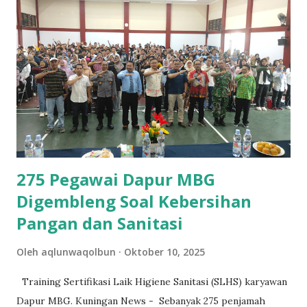
hanya untuk melayani, tetapi untuk menggerakkan harapan.
Ketika kebijakan menyentuh sisi kemanusiaan, di situlah
negara benar-benar hadir,” ujar Dr. Wahyu dengan nada
penuh keteduhan. Sebagai penjabat yang mengoordinasikan
lintas sektor di lingkungan Pemkab Kuningan, Dr. Wahyu
berkomitmen memastikan program sosial dan pendidikan
seperti Sekolah Rakyat berjalan berlandaskan kolaborasi
dan keberlanjutan. Ia menegaskan bahwa keberhasilan
program ini...
275 Pegawai Dapur MBG
Digembleng Soal Kebersihan
Pangan dan Sanitasi
Oleh
aqlunwaqolbun
Oktober 10, 2025
Training Sertifikasi Laik Higiene Sanitasi (SLHS) karyawan
Dapur MBG. Kuningan News - Sebanyak 275 penjamah