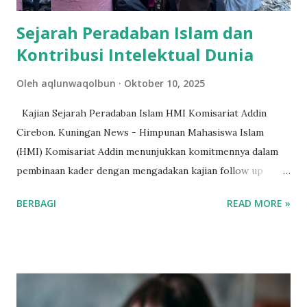
Sejarah Peradaban Islam dan
Kontribusi Intelektual Dunia
Oleh
aqlunwaqolbun
Oktober 10, 2025
Kajian Sejarah Peradaban Islam HMI Komisariat Addin
Cirebon. Kuningan News - Himpunan Mahasiswa Islam
(HMI) Komisariat Addin menunjukkan komitmennya dalam
pembinaan kader dengan mengadakan kajian follow up
setelah Basic Training Latihan Kader 1 (LK1). Kegiatan yang
BERBAGI
READ MORE »
merupakan bagian dari rangkaian penguatan pemahaman
lima materi wajib HMI yang dilaksanakan pada Jum’at
(10/10/2025). Kajian ini berlangsung di Taman Pelangi UIN
SSC dan mengangkat tema "Sejarah Peradaban Islam (SPI)" .
Tema ini dipilih karena merupakan materi pokok yang
menjadi landasan ideologis dan historis bagi kader HMI.