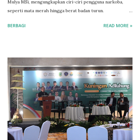
Mulya MSi, mengungkapkan ciri-ciri pengguna narkoba,
seperti mata merah hingga berat badan turun.
Menurutnya, penyalahgunaan narkoba berdampak pada
BERBAGI
READ MORE »
kesehatan fisik, psikologis, dan sosial. Setiap jenis zat
menimbulkan efek yang berbeda pada tubuh dan perilaku
penggunanya. "Mengenali ciri-ciri penyalahguna sejak dini
menjadi langkah penting dalam pencegahan dan
penanganan," ujar Agus, Jumat (10/10/2025). Agus
menjelaskan, narkotika baik yang berasal dari tanaman atau
sintetis, bekerja pada sistem saraf pusat dan dapat
menimbulkan efek menenangkan, menghilangkan rasa nyeri,
dan menimbulkan ketergantungan. Ia menyebutkan,
penyalahguna narkotika golongan I, seperti ganja, heroin,
kokain, LSD, dan sabu, dapat menimbulkan perubahan
drastis dalam perilaku, seperti menjadi mudah marah, sulit
berkonsentrasi, atau hiperaktif. Secara fisik, gejala yang