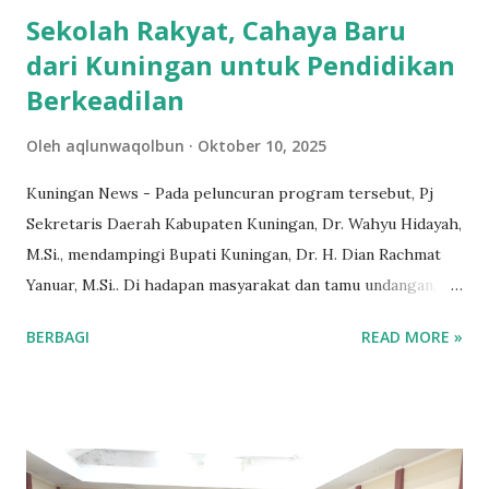
Sekolah Rakyat, Cahaya Baru
dari Kuningan untuk Pendidikan
Berkeadilan
Oleh
aqlunwaqolbun
Oktober 10, 2025
Kuningan News - Pada peluncuran program tersebut, Pj
Sekretaris Daerah Kabupaten Kuningan, Dr. Wahyu Hidayah,
M.Si., mendampingi Bupati Kuningan, Dr. H. Dian Rachmat
Yanuar, M.Si.. Di hadapan masyarakat dan tamu undangan, Dr.
Wahyu menyampaikan pesan yang menembus batas
BERBAGI
READ MORE »
birokrasi. Menurutnya, kebijakan publik seharusnya tidak
berhenti pada angka dan laporan , melainkan harus
memeluk sisi kemanusiaan yang menjadi inti dari setiap
langkah pembangunan. “Sekolah Rakyat ini lahir dari
kepedulian yang tumbuh dari hati. Pemerintah hadir bukan