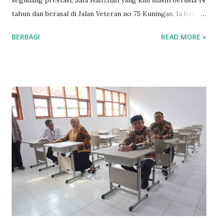
tahun dan berasal di Jalan Veteran no 75 Kuningan. Ia banyak
menunjukkan hobi yang berprestasi yang membawa dirinya
BERBAGI
READ MORE »
menuju kejuaraan yang gemilang. Safa, yang merupakan
siswa kelas 9 di SMPN 1 Kuningan, telah meraih berbagai
kejuaraan dalam berbagai event perlombaan yang diikutinya.
Safa Hafizhah memiliki segudang hobi yang mencerminkan
bakat dan minatnya dan tak sedikit yang menjadi Juara. Ia
sangat menyukai membaca puisi, teater, mendongeng, serta
membaca sajak. Selain itu, Safa juga aktif dalam kegiatan
fisik seperti lari, renang, dan mendaki gunung. “Hobi-hobi
ini bukan hanya untuk mengisi waktu, tetapi juga sebagai
cara saya untuk mengekspresikan diri,” ungkapnya kala
diwawancara kuningannews.com pada Jum’at (10/10/2025).
Safa juga memiliki ketertarikan dalam bidang MC, biantara,
dan voice over. Dengan...