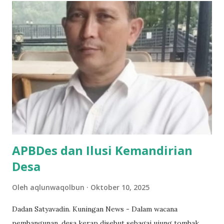
Restorasi tidak hanya memuji Kuningan Adiluhung, tapi juga
mengacungi jempol untuk beberapa langkah yang sudah
ditempuh Pemerintah Daerah. Meskipun, berbarengan
dengan pujian itu, Fraksinya juga memberi 7 poin catatan
serius. Poin Aspirasi Fraksi Amanat Restorasi DPRD
Kuningan ke Bupati Pertama, penyelesaian persoalan gagal
bayar. Fraksi Amanat Restorasi memberikan penghargaan
setinggi-tingginya atas ikhtiar Pemerintah Daerah dalam
menuntaskan persoalan yang selama ini membebani fiskal
Kabupaten Kuningan...
APBDes dan Ilusi Kemandirian
Desa
Oleh
aqlunwaqolbun
Oktober 10, 2025
Dadan Satyavadin. Kuningan News - Dalam wacana
pembangunan, desa kerap disebut sebagai ujung tombak.