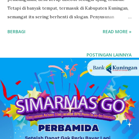
Tetapi di banyak tempat, termasuk di Kabupaten Kuningan,
semangat itu sering berhenti di slogan. Penyusunan
Anggaran Pendapatan dan Belanja Desa (APBDes) masih
BERBAGI
READ MORE »
belum berpihak secara langsung kepada rakyat. APBDes
yang seharusnya menjadi instrumen kemandirian, kini lebih
sering menjadi perpanjangan tangan kepentingan birokrasi
POSTINGAN LAINNYA
pemegang kekuasaan. Banyak pembiayaan kewenangan
kabupaten diselipkan di APBDes, membuat arah
pembangunan desa kehilangan makna lokalnya. Hal yang
semestinya menjadi ruang aspirasi warga, justru berubah
menjadi daftar belanja titipan program. Sejatinya Undang-
Undang Nomor 6 Tahun 2014 tentang Desa menegaskan
bahwa desa memiliki hak asal usul dan kewenangan lokal
berskala desa. Begitu pula Permendagri Nomor 20 Tahun
2018 memberi ruang bagi pemerintah desa untuk mengelola
keuangan berdasarkan musyawarah, kebutuhan real, dan