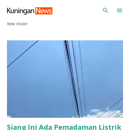
Langsung ke konten utama
New Vision
P
o
s
t
i
n
g
a
n
Siang Ini Ada Pemadaman Listrik