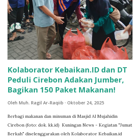
jaringan listrik yang bertujuan meningkatkan kualitas
pelayanan kepada pelanggan. “Dalam rangka meningkatkan
kehadiran sistem kelistrikan dan pelayanan masyarakat akan
terjadi pemuai dengan listrik di beberapa wilayah,” tertulis
dalam pengumuman. Dalam keterangannya, PLN juga
mengingatkan kepada pelanggan yang menggunakan genset
agar memisahkan i...
Kolaborator Kebaikan.ID dan DT
Peduli Cirebon Adakan Jumber,
Bagikan 150 Paket Makanan!
Oleh
Muh. Ragil Ar-Raqiib
Oktober 24, 2025
Berbagi makanan dan minuman di Masjid Al Mujahidin
Cirebon (foto: dok. kk.id) Kuningan News - Kegiatan "Jumat
Berkah" diselenggarakan oleh Kolaborator Kebaikan.id