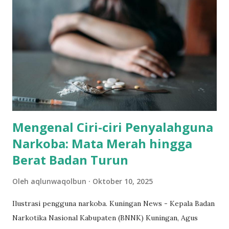
Kegiatan yang dihadiri oleh para kader baru hasil LK1 ini,
dilakukan dalam rangka pendampingan dan pemberian
pandangan strategis. Dalam kajian ini, pemateri Agam
Rahmat Prayogo, S.Hum, memaparkan berbagai
perkembangan sejarah peradaban Islam. Ia menjelaskan
perjalanan Islam mulai dari masa Rasulullah SAW, Khulafaur
Rasyidin, hingga kejayaan peradaban Islam di era
kekhalifahan Umayyah, Abbasi...
Mengenal Ciri-ciri Penyalahguna
Narkoba: Mata Merah hingga
Berat Badan Turun
Oleh
aqlunwaqolbun
Oktober 10, 2025
Ilustrasi pengguna narkoba. Kuningan News - Kepala Badan
Narkotika Nasional Kabupaten (BNNK) Kuningan, Agus