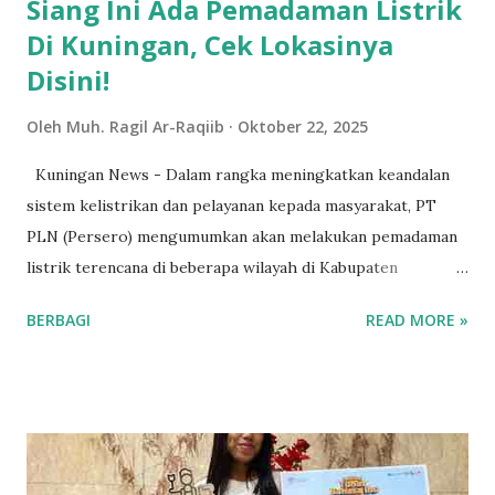
Siang Ini Ada Pemadaman Listrik
Di Kuningan, Cek Lokasinya
Disini!
Oleh
Muh. Ragil Ar-Raqiib
Oktober 22, 2025
Kuningan News - Dalam rangka meningkatkan keandalan
sistem kelistrikan dan pelayanan kepada masyarakat, PT
PLN (Persero) mengumumkan akan melakukan pemadaman
listrik terencana di beberapa wilayah di Kabupaten
Kuningan. Tertulis dalam pengumuman resmi yang
BERBAGI
READ MORE »
menyatakan kegiatan pemadaman akan berlangsung pada
hari Rabu (22/10/2025), dari pukul 10.00 hingga 13.00 WIB.
Wilayah yang terkena dampak pemadaman ini antara lain
sebagian wilayah Desa Linggajaya, Margacina, Segong,
Karangkancana, Kaduagung, Jabranti, dan sekitarnya.
Tertulis pula penjelasan kaitan dengan pemadaman ini