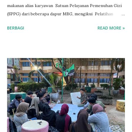
makanan alias karyawan Satuan Pelayanan Pemenuhan Gizi
(SPPG) dari beberapa dapur MBG, mengikui Pelatihan
Keamanan Pangan Siap Saji serta Training Sertifikasi Laik
BERBAGI
READ MORE »
Higiene Sanitasi (SLHS) yang diselenggarakan oleh
Yayasan Pendidikan Islam Ar-Raswad dan sejumlah yayasan
lainnya bekerjasama dengan HAKLI, Satgas MBG, dan Dinas
Kesehatan, berlangsung di Aula BKPSDM Kabupaten
Kuningan, Jumat (10/10/2025). Kegiatan ini diikuti oleh
peserta dari 10 titik dapur Satuan Pelayanan Pemenuhan
Gizi (SPPG) yang berasal dari 6 yayasan penyelenggara MBG
di Kabupaten Kuningan, mulai dari SPPG Yayasan Pendidikan
Islam Ar-Raswad Dapur Cengal, SPPG Yayasan Pendidikan
Islam Ar-Raswad Dapur Purwasari, SPPG Yayasan
Pendidikan Islam Ar-Raswad Dapur Ciniru, dan SPPG
Yayasan Pendidikan Islam Ar-Raswad Dapur Nusaherang,
dan SPPG Yayasan Pendidikan Islam Ar-Raswad Dapur Si...