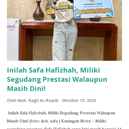
diperlukan untuk melakukan pemeliharaan dan perbaikan
jaringan listrik yang bertujuan meningkatkan kualitas
pelayanan kepada pelanggan. “Dalam rangka meningkatkan
kehadiran sistem kelistrikan dan pelayanan masyarakat akan
terjadi pemuai dengan listrik di beberapa wilayah,” tertulis
dalam pengumuman. Dalam keterangannya, PLN juga
mengingatkan kepada pelanggan yang menggunakan genset
agar memisahkan instalasi gen...
Inilah Safa Hafizhah, Miliki
Segudang Prestasi Walaupun
Masih Dini!
Oleh
Muh. Ragil Ar-Raqiib
Oktober 15, 2025
Inilah Safa Hafizhah, Miliki Segudang Prestasi Walaupun
Masih Dini! (foto: dok. safa ) Kuningan News - Miliki
segudang prestasi, Safa Hafizhah yang kini masih berusia 14