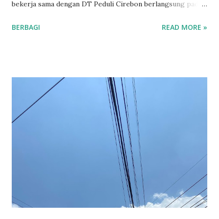
bekerja sama dengan DT Peduli Cirebon berlangsung pada
Jumat (24/10/2025) pasca sholat Jum’at. Acara ini
BERBAGI
READ MORE »
dilaksanakan di Masjid Mujahidin, Ruko CBC, Jalan Tuparev
Sutawinangun, Kecamatan Kedawung, Kabupaten Cirebon,
dan diisi dengan pembagian 150 paket makanan bagi
masyarakat. Ketua Kolaborator Kebaikan.id Omar Qad P,
menyatakan kegiatan ini merupakan langkah kolaborasi
strategis dan berkelanjutan. “Kami melaksanakan kegiatan
ini secara masif dengan DT Peduli Cirebon. Semoga dengan
langkah baik ini, kita semua bisa lebih tumbuh rasa
kepekaan dan keinginan terhadap sesama,” ungkap Omar
kepada kuninganmass.com pada Jum’at (24/10/2025).
Kegiatan ini tidak hanya sekadar pembagian makanan, tetapi
juga menjadi momen untuk melatih kepekaan sosial. “Kami
ingin membangun kesadaran bahwa berbagi itu penting,
sekecil apapun ...