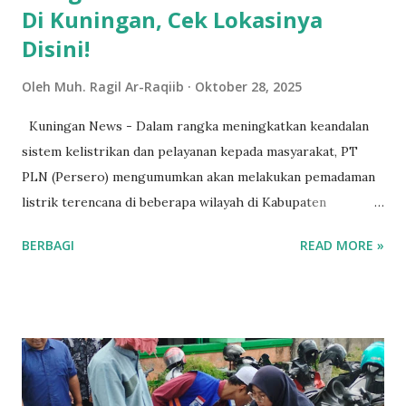
Di Kuningan, Cek Lokasinya
Disini!
Oleh
Muh. Ragil Ar-Raqiib
Oktober 28, 2025
Kuningan News - Dalam rangka meningkatkan keandalan
sistem kelistrikan dan pelayanan kepada masyarakat, PT
PLN (Persero) mengumumkan akan melakukan pemadaman
listrik terencana di beberapa wilayah di Kabupaten
Kuningan. Tertulis dalam pengumuman resmi yang
BERBAGI
READ MORE »
menyatakan kegiatan pemadaman akan berlangsung pada
hari Selasa (28/10/2025), dari pukul 10.00 hingga 14.00
WIB. Wilayah yang terkena dampak pemadaman ini antara
lain sebagian wilayah Desa Cinagara, Desa Mekarsari, Desa
Cipakem, Desa Galaherang, Desa Garahaji dan sekitarnya.
Tertulis pula penjelasan kaitan dengan pemadaman ini
diperlukan untuk melakukan pemeliharaan dan perbaikan