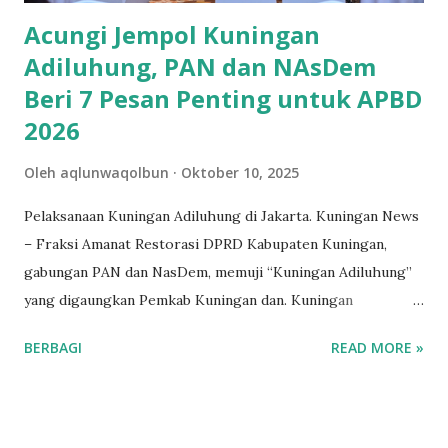
dialami yaitu,...
Acungi Jempol Kuningan
Adiluhung, PAN dan NAsDem
Beri 7 Pesan Penting untuk APBD
2026
Oleh
aqlunwaqolbun
Oktober 10, 2025
Pelaksanaan Kuningan Adiluhung di Jakarta. Kuningan News
– Fraksi Amanat Restorasi DPRD Kabupaten Kuningan,
gabungan PAN dan NasDem, memuji “Kuningan Adiluhung”
yang digaungkan Pemkab Kuningan dan. Kuningan
Adiluhung, dianggap sebagai branding kuat yang mampu
BERBAGI
READ MORE »
menarik investor dalam skala yang lebih besar. Pujian itu,
tertuang dalam PU Fraksi terhadap Raperda APBD TA 2026.
Dalam PU yang ditandatangani Ketua Fraksi H Uba Subari
dan Sekretaris Hj Lin Yulianti SE itu, Fraksi Amanat