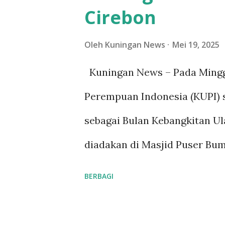
Cirebon
Kuningan berada di bawah ke
penyatuan Kuningan ke dalam
Oleh
Kuningan News
Mei 19, 2025
berlangsung damai, berkat str
Kuningan News – Pada Mingg
oleh Sunan Gunung Jati. Sete
Perempuan Indonesia (KUPI) 
menuju ibu kota kerajaannya
sebagai Bulan Kebangkitan U
ayahnya. Beliau ...
diadakan di Masjid Puser Bumi
ulama perempuan dari berbaga
BERBAGI
bertujuan untuk meningkatka
dalam masyarakat, serta mem