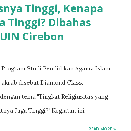
snya Tinggi, Kenapa
Majelis Dzikir dan Pikir Puser Bumi Rieke
a Tinggi? Dibahas
pentingnya mengambil teladan dari para
UIN Cirebon
ifah Mudaim telah ajarkan kepada kami
lam yang pantang menyerah, yang akan
atan, dan kebahagiaan di dalam
Program Studi Pendidikan Agama Islam
m sambutannya. Tak hanya itu, Sekretaris
g akrab disebut Diamond Class,
yebut pentingnya hari kebangkitan
engan tema "Tingkat Religiusitas yang
anusiaan. “Kebangkitan nasional
nya Juga Tinggi?" Kegiatan ini
/2025), di Ma’had Jadid Al-Jami’ah dan
READ MORE »