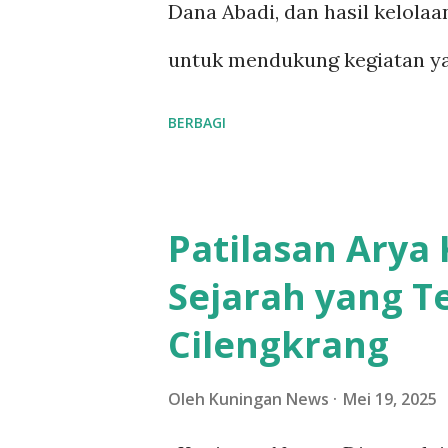
Dana Abadi, dan hasil kelol
a
untuk mendukung kegiatan y
n
kebudayaan di Indonesia. Dan
BERBAGI
memberikan akses yang lebih
memperkuat keterlibatan pu
Patilasan Arya
Dilansir dari media sosial K
Sejarah yang T
mencakup berbagai jenis layana
Cilengkrang
Kebudayaan Bagi Komunitas D
Kebudayaan. 3. Produksi Medi
Oleh
Kuningan News
Mei 19, 2025
ini terbuka bagi perseoranga