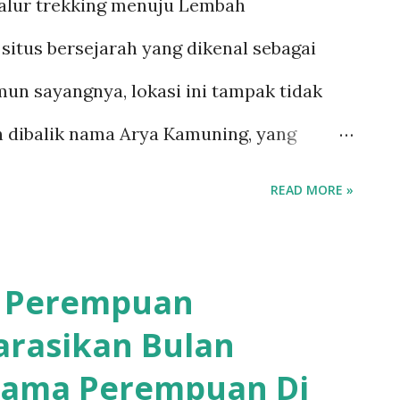
alur trekking menuju Lembah
 bidang kebudayaan. Namun, calon
situs bersejarah yang dikenal sebagai
melaksanakan kegiatan kebudayaan selama
un sayangnya, lokasi ini tampak tidak
daftaran program ini cukup sederhana.
ah dibalik nama Arya Kamuning, yang
.
ting dalam sejarah Kuningan yang jarang
READ MORE »
ebsite Kementerian Kehutanan, Direktorat
Daya Alam dan Ekosistem, Arya Kamuning
a Perempuan
jaya atau Bratawijaya, dilantik oleh
arasikan Bulan
ang Adipati Kuningan pada 1 September
lama Perempuan Di
langsung di Gunung Jati, Cirebon, saat