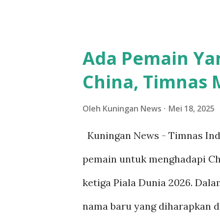
merupakan bagian dari agenda
dilaksanakan untuk keempat k
Ada Pemain Ya
menggali lebih dalam fenomen
China, Timnas
banyak orang yang mengaku re
perilaku maksiat. Dalam sesi
Oleh
Kuningan News
Mei 18, 2025
yang mempengaruhi situasi in
Kuningan News - Timnas In
penting diantaranya yaitu: 
pemain untuk menghadapi Chin
antara religiusitas formal dan
ketiga Piala Dunia 2026. Dala
yang menjalankan ritual agam
nama baru yang diharapkan da