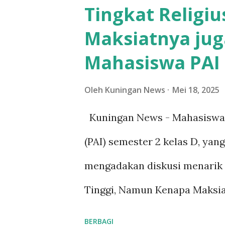
Tingkat Religiu
keagamaan dan sosial. Ketua 
Maksiatnya jug
Diah Pitaloka menyampaikan 
Mahasiswa PAI 
ulama perempuan. “Nyai Syar
keturunannya jiwa cahaya Is
Oleh
Kuningan News
Mei 18, 2025
menuntun kesehatan, keselam
Kuningan News - Mahasiswa 
perjuangan,” tutur Rieke dala
(PAI) semester 2 kelas D, yan
Majelis Musyawarah KUPI men
mengadakan diskusi menarik d
dikaitkan dengan isu-isu kem
Tinggi, Namun Kenapa Maksiat
Indonesia tidak semat...
dilaksanakan pada Sabtu (17/5
BERBAGI