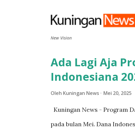
New Vision
Ada Lagi Aja P
P
o
Indonesiana 202
s
Oleh
Kuningan News
Mei 20, 2025
t
i
Kuningan News - Program Da
n
pada bulan Mei. Dana Indones
g