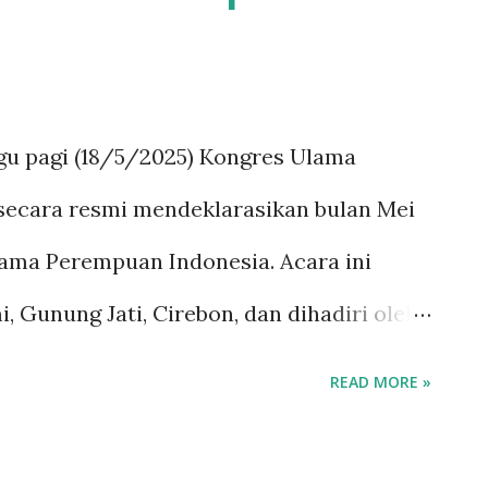
kuasaan Keraton Pakungwati. Proses
 wilayah Kesultanan Pakungwati
ategi politik kekerabatan yang diterapkan
u pagi (18/5/2025) Kongres Ulama
lah dilantik, Arya Kamuning segera
secara resmi mendeklarasikan bulan Mei
 di Luragung untuk meneruskan tahta
lama Perempuan Indonesia. Acara ini
, Gunung Jati, Cirebon, dan dihadiri oleh
i daerah se-Indonesia. Deklarasi ini
READ MORE »
n peran dan kontribusi ulama perempuan
perkuat posisi mereka dalam bidang