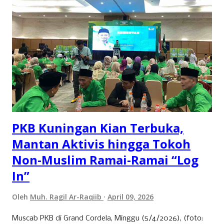
menyumbangkan hampir setengah dari total produksi ubi
jalar di wilayah ini. Kondisi tanah yang subur dan teknik
pertanian yang optimal menjadikan Cilimus sebagai sentra
utama produksi ubi jalar. 2. Kecamatan Cigandamekar
Posisi kedua ditempati oleh Kecamatan Cigandamekar
dengan total produksi mencapai 28.966 ton. Daerah ini
dikenal dengan pertanian yang beragam dan kualitas ubi
jalar yang baik, sehingga mampu bersaing dengan ...
PKB Kuningan Kian Terbuka,
Mantan Aktivis hingga Tokoh
Non-Muslim Ramai-Ramai “Log
In”
Oleh
Muh. Ragil Ar-Raqiib
April 09, 2026
Muscab PKB di Grand Cordela, Minggu (5/4/2026), (foto: