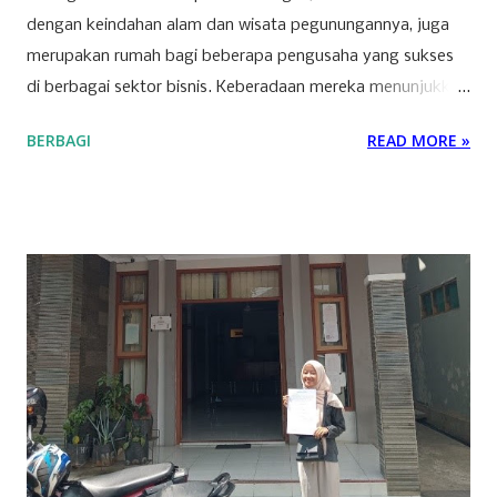
dengan keindahan alam dan wisata pegunungannya, juga
merupakan rumah bagi beberapa pengusaha yang sukses
di berbagai sektor bisnis. Keberadaan mereka menunjukkan
bahwa Kuningan memiliki potensi ekonomi yang
BERBAGI
READ MORE »
berkembang pesat, dipicu oleh inovasi dan ketekunan para
pelaku usaha lokal. Salah satu sektor yang dominan di
wilayah ini adalah ritel. Beberapa toserba besar menjadi
andalan masyarakat Kuningan dalam memenuhi kebutuhan
sehari-hari. Para pengusaha yang sukses di sektor ini
berhasil mengelola jaringan ritel yang luas dan berkontribusi
signifikan terhadap roda perekonomian daerah.
Keberhasilan mereka tak lepas dari strategi bisnis yang
tepat dan kemampuan menyesuaikan diri dengan
kebutuhan pasar yang dinamis. Selain ritel, sektor properti
dan konstruksi juga menjadi pilar penting bagi
perekonomian Kuningan. Beberapa perusahaan besar di