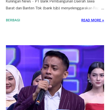
Kuningan News – PT Bank Pembangunan Daerah Jawa
Barat dan Banten Tbk (bank bjb) menyelenggarakan Rapat
Umum Pemegang Saham Tahunan (RUPST) Tahun Buku
BERBAGI
READ MORE »
2025 pada Selasa (28/4/2026). Rapat berlangsung secara
hybrid, dengan kehadiran fisik terbatas di Bale Pakuan
(Gedung Negara Pakuan), Bandung serta partisipasi daring
melalui platform eASY.KSEI. Sebagai institusi keuangan
yang mengedepankan prinsip tata kelola perusahaan yang
baik, bank bjb mengundang seluruh pemegang saham
untuk turut serta dalam forum strategis ini. RUPST menjadi
wadah penting dalam proses pengambilan keputusan yang
berdampak langsung pada arah dan pertumbuhan
perusahaan ke depan. Tujuh agenda utama telah disusun
untuk dibahas dan diputuskan dalam RUPST kali ini.
Agenda-agenda tersebut disusun berdasarkan peraturan
perundang-undangan, usulan pemegang saham utama,