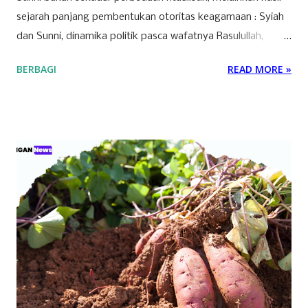
sejarah panjang pembentukan otoritas keagamaan : Syiah
dan Sunni, dinamika politik pasca wafatnya Rasulullah,
perkembangan metodologi hukum dan dalam konteks
BERBAGI
READ MORE »
modern, serta implikasi geopolitik global. Memahami
perbedaan ini secara utuh sangat penting, bukan hanya
untuk memahami interaksi intra-umat, tetapi juga untuk
membaca arah geopolitik dunia Islam dalam isu-isu
mendesak seperti Palestina, hegemoni regional, dan konflik
global.¹ 1. Fondasi Epistemologis: Imamah vs. Syura Syiah
Imamiyah menempatkan imamah sebagai bagian inti
akidah dan kelanjutan dari misi kenabian. Imamah bukan
sekadar jabatan politik, melainkan “otoritas ilahiah” yang
diyakini ma‘shum dan menjadi hujjah atas umat. Al-Kulaini
dalam al-Kāfi menegaskan bahwa perkataan Imam adalah
hujjah sebagaimana perkataan Rasulullah.² Sunni,
sebaliknya, memandang kepemimpinan sebagai wilayah