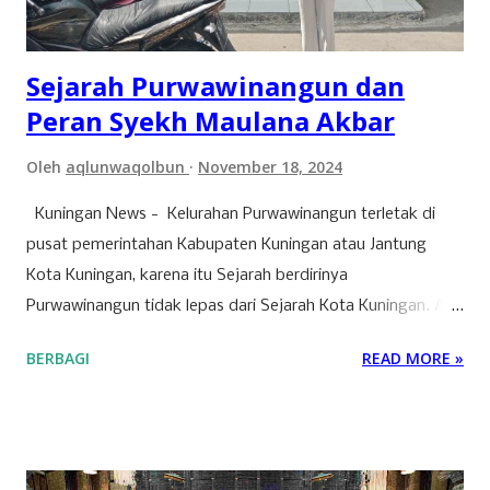
bidang ini terlibat dalam pembangunan infrastruktur yang
tidak hanya bermanfaat bagi daerah, tetapi...
Sejarah Purwawinangun dan
Peran Syekh Maulana Akbar
Oleh
aqlunwaqolbun
November 18, 2024
Kuningan News - Kelurahan Purwawinangun terletak di
pusat pemerintahan Kabupaten Kuningan atau Jantung
Kota Kuningan, karena itu Sejarah berdirinya
Purwawinangun tidak lepas dari Sejarah Kota Kuningan. Ada
seorang ulama yang Bernama Syekh Maulana Akbar yang
BERBAGI
READ MORE »
melakukan perjalanan ke Pasembangan yang meneruskan
perjalanan mengembangkan Agama Islam serta pernah
singgah sebentar ketempat yang disebut Bumi Haji di
daerah Luragung. Beliau meneruskan perjalanannya hingga