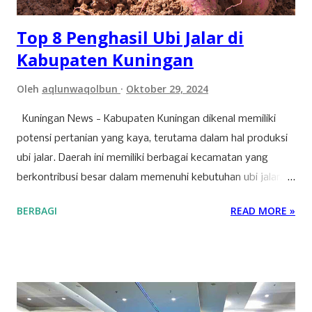
ijtihad manus...
Top 8 Penghasil Ubi Jalar di
Kabupaten Kuningan
Oleh
aqlunwaqolbun
Oktober 29, 2024
Kuningan News - Kabupaten Kuningan dikenal memiliki
potensi pertanian yang kaya, terutama dalam hal produksi
ubi jalar. Daerah ini memiliki berbagai kecamatan yang
berkontribusi besar dalam memenuhi kebutuhan ubi jalar,
baik untuk konsumsi lokal maupun regional. Berikut adalah
BERBAGI
READ MORE »
tujuh kecamatan di Kabupaten Kuningan yang mencatat
produksi tertinggi untuk komoditas ubi jalar. 1. Kecamatan
Cilimus Kecamatan Cilimus berada di peringkat pertama
sebagai penghasil ubi jalar terbesar di Kabupaten Kuningan.
Dengan produksi sebesar 45.702 ton, Kecamatan Cilimus