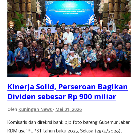
sampai ke daerah sekitar Kota Kuningan pada waktu itu
dikenal dengan “Kejene” yang artinya Kuning dan
penduduknya menganut agama Hindu (Agama Sanghiang).
Pemerintahan Kajene yang terletak di Blok Sidapurna Desa
Purwawinangun yang disebut Sidapurna artinya “Jadi
Sempurna” oleh Syekh Maulana Akbar. Beliau menetap
disana dan berhasil menjalin hubungan baik dengan
pemerintahan Kajene dan mendirikan Pesantren di
Sidapurna. Syekh Maulana Akbar menikah dengan seorang
putri dari tokoh penting di lingkungan t...
Kinerja Solid, Perseroan Bagikan
Dividen sebesar Rp 900 miliar
Oleh
Kuningan News
Mei 01, 2026
Komisaris dan direkrsi bank bjb foto bareng Gubernur Jabar
KDM usai RUPST tahun buku 2025, Selasa (28/4/2026).