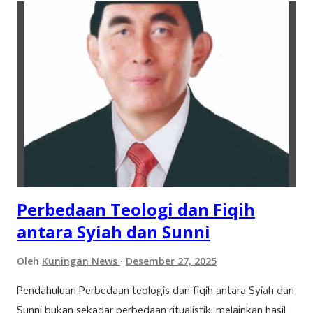
28 Maret 2026 lalu, Ikyy memberanikan diri untuk tampil
dalam ajang pencarian bakat bergengsi, DMD (Dangdut
Mania Dadakan). Meski belum berhasil keluar sebagai juara,
pengalaman tersebut menjadi tonggak sejarah penting
dalam karier bermusiknya. “Iya alhamdulillah aktu tannggal
28 maret kemarin, ikut dmd ya walaupun tidak sampai jadi
juara cuman aku ingin terus mendalami dan berkiprah lewat
karya Aku di dunia seni musik ini,” tuturnya kala
diwawancara Kamis (9/4/2026). Baginya, kegagalan...
Perbedaan Teologi dan Fiqih
antara Syiah dan Sunni
Oleh
Kuningan News
Desember 27, 2025
Pendahuluan Perbedaan teologis dan fiqih antara Syiah dan
Sunni bukan sekadar perbedaan ritualistik, melainkan hasil