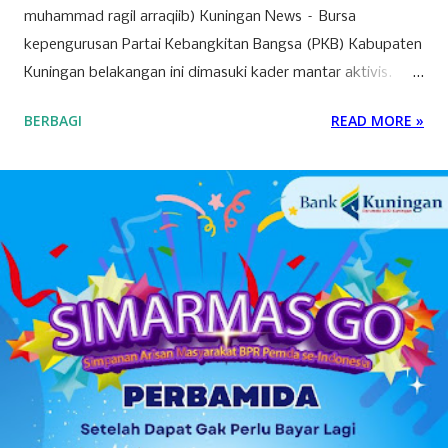
muhammad ragil arraqiib) Kuningan News – Bursa
kepengurusan Partai Kebangkitan Bangsa (PKB) Kabupaten
Kuningan belakangan ini dimasuki kader mantar aktivis.
Partai yang identik dengan basis nahdliyin tersebut kini
BERBAGI
READ MORE »
semakin menunjukkan wajah barunya sebagai partai yang
terbuka. Banyak mantan aktivis mahasiswa hingga tokoh
muda dari berbagai latar belakang mulai menyatakan
ketertarikannya untuk bergabung atau "log in" ke partai
tersebut. Drs. H. Ujang Kosasih, Ketua PKB Kuningan,
menyebut PKB saat ini adalah wadah bagi seluruh warga
negara tanpa melihat latar belakang organisasi maupun
agama. Fenomena menarik perhatian adalah bergabungnya
sejumlah nama besar dari kalangan aktivis muda, seperti
Sadam Husain. Ada anak muda dari kalangan
Muhammadiyah, NU, hingga mantan aktivis dari organisasi
mahasiswa seperti, PMII dan GMNI yang ikut merapat.