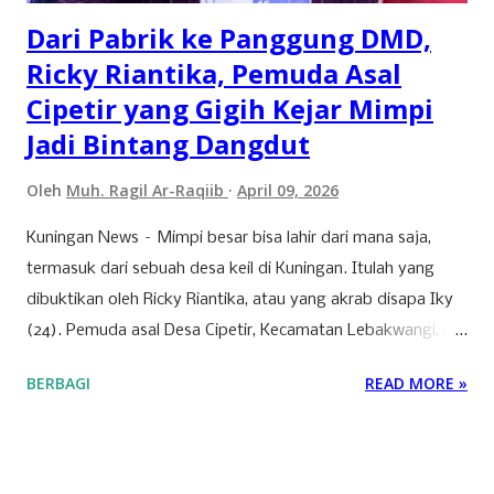
serta kepentingan strategis korporasi dalam men...
Dari Pabrik ke Panggung DMD,
Ricky Riantika, Pemuda Asal
Cipetir yang Gigih Kejar Mimpi
Jadi Bintang Dangdut
Oleh
Muh. Ragil Ar-Raqiib
April 09, 2026
Kuningan News – Mimpi besar bisa lahir dari mana saja,
termasuk dari sebuah desa keil di Kuningan. Itulah yang
dibuktikan oleh Ricky Riantika, atau yang akrab disapa Iky
(24). Pemuda asal Desa Cipetir, Kecamatan Lebakwangi, ini
tengah mencuri perhatian lewat keberaniannya menembus
BERBAGI
READ MORE »
ketatnya persaingan di dunia hiburan nasional. Nama Iky
mungkin awalnya hanya dikenal di jagat TikTok melalui
konten-konten cover lagu yang ia unggah secara konsisten.
Namun, langkahnya tak berhenti di media sosial saja. Pada