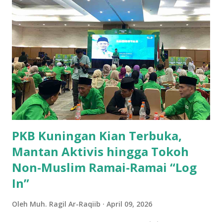
kisah cikal bakal terbentuknya nama Galaherang. Konon
katanya, pada waktu itu Mbah Buyut Arsanata
menancapkan sebuah tongkat dengan cara berjalan,
tongkat itu dimaksud untuk mencari sumber mata air yang
sekarang disebut sungai Cigalaherang. Desa Galaherang
memiliki luas wilayah ±32 km², berada diketinggian 1000-
1500 Mdpl dengan iklim tropis. Secara administratif terdiri
dari 6 Rukun Warga dan 11 Rukun Tetangga yang dibagi
dalam 6 Dusun. Desa ini memiliki popul...
PKB Kuningan Kian Terbuka,
Mantan Aktivis hingga Tokoh
Non-Muslim Ramai-Ramai “Log
In”
Oleh
Muh. Ragil Ar-Raqiib
April 09, 2026