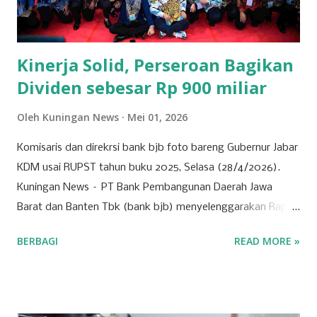
mahasiswa seperti, PMII dan GMNI yang ikut merapat.
“Alhamdulillah di Muscab kali ini dalam rangka menyusun
struktur DPC ke depan 202...
Kinerja Solid, Perseroan Bagikan
Dividen sebesar Rp 900 miliar
Oleh
Kuningan News
Mei 01, 2026
Komisaris dan direkrsi bank bjb foto bareng Gubernur Jabar
KDM usai RUPST tahun buku 2025, Selasa (28/4/2026).
Kuningan News – PT Bank Pembangunan Daerah Jawa
Barat dan Banten Tbk (bank bjb) menyelenggarakan Rapat
Umum Pemegang Saham Tahunan (RUPST) Tahun Buku
BERBAGI
READ MORE »
2025 pada Selasa (28/4/2026). Rapat berlangsung secara
hybrid, dengan kehadiran fisik terbatas di Bale Pakuan
(Gedung Negara Pakuan), Bandung serta partisipasi daring
melalui platform eASY.KSEI. Sebagai institusi keuangan