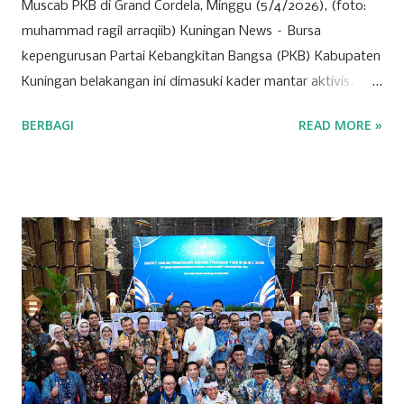
Muscab PKB di Grand Cordela, Minggu (5/4/2026), (foto:
muhammad ragil arraqiib) Kuningan News – Bursa
kepengurusan Partai Kebangkitan Bangsa (PKB) Kabupaten
Kuningan belakangan ini dimasuki kader mantar aktivis.
Partai yang identik dengan basis nahdliyin tersebut kini
BERBAGI
READ MORE »
semakin menunjukkan wajah barunya sebagai partai yang
terbuka. Banyak mantan aktivis mahasiswa hingga tokoh
muda dari berbagai latar belakang mulai menyatakan
ketertarikannya untuk bergabung atau "log in" ke partai
tersebut. Drs. H. Ujang Kosasih, Ketua PKB Kuningan,
menyebut PKB saat ini adalah wadah bagi seluruh warga
negara tanpa melihat latar belakang organisasi maupun
agama. Fenomena menarik perhatian adalah bergabungnya
sejumlah nama besar dari kalangan aktivis muda, seperti
Sadam Husain. Ada anak muda dari kalangan
Muhammadiyah, NU, hingga mantan aktivis dari organisasi