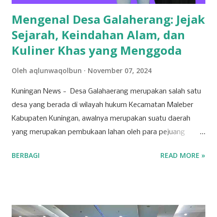
tidak hanya bermanfaat bagi daerah, tetapi...
Mengenal Desa Galaherang: Jejak
Sejarah, Keindahan Alam, dan
Kuliner Khas yang Menggoda
Oleh
aqlunwaqolbun
November 07, 2024
Kuningan News - Desa Galahaerang merupakan salah satu
desa yang berada di wilayah hukum Kecamatan Maleber
Kabupaten Kuningan, awalnya merupakan suatu daerah
yang merupakan pembukaan lahan oleh para pejuang
Mataram yang berekspansi ke wilayah tersebut
BERBAGI
READ MORE »
(Galaherang). Mereka mendirikan sebuah tempat
pemukiman. Beberapa nama para pejuang yang dikenal
bernama Syekh Jamaludin Malik. Ia mempunyai dua orang
putra bernama Mbah Buyut Arsanudin dan Mbah Buyut
Arsanata. Kedua orang inilah yang menjadi sosok dalam