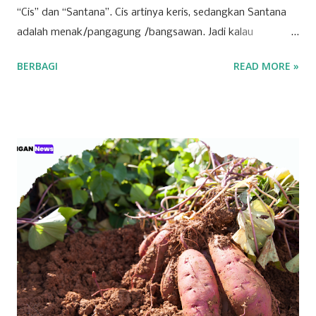
“Cis” dan “Santana”. Cis artinya keris, sedangkan Santana
adalah menak/pangagung /bangsawan. Jadi kalau
digabungkan Cisantana adalah keris milik seorang
BERBAGI
READ MORE »
pangagung/ bangsawan, atau juga bisa berarti seorang
pangagung / bangsawan/ menak dengan kerisnya, yang
melambangkan pamor kebangsawanan, pemberani, dan
menunjukkan orang-orang Cisantana ini punya trah
bangsawan/ningrat, berwibawa, berpendidikan. Menurut
cerita leluhur, Cis = keris dari seorang bangsawan/menak
tersebut melayang dan jatuh di blok
pangbadakan/sekarang blok Cimantri sebelah utara Dusun
Malaraman, dahulu disana tempatnya pangguyangan badak
(badak mandi lumpur) dan dari Pena/ pulpen yang sering
dipakai menulis oleh bangsawan tersebut terbanglah ke
Panulisan, maka sangatlah kental ada istilah Cisantana-
Panulisan . Wilayah Kabupaten Kuningan, sudah disebut