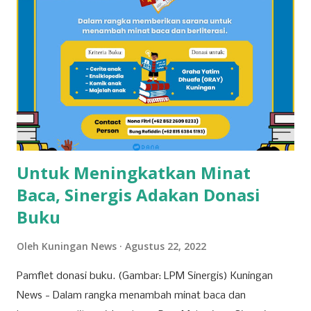
jalar di wilayah ini. Kondisi tanah yang subur dan teknik
pertanian yang optimal menjadikan Cilimus sebagai sentra
utama produksi ubi jalar. 2. Kecamatan Cigandamekar
Posisi kedua ditempati oleh Kecamatan Cigandamekar
dengan total produksi mencapai 28.966 ton. Daerah ini
dikenal dengan pertanian yang beragam dan kualitas ubi
jalar yang baik, sehingga mampu bersaing dengan ...
Untuk Meningkatkan Minat
Baca, Sinergis Adakan Donasi
Buku
Oleh
Kuningan News
Agustus 22, 2022
Pamflet donasi buku. (Gambar: LPM Sinergis) Kuningan
News - Dalam rangka menambah minat baca dan