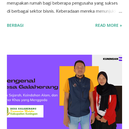
merupakan rumah bagi beberapa pengusaha yang sukses
di berbagai sektor bisnis. Keberadaan mereka menunjukkan
bahwa Kuningan memiliki potensi ekonomi yang
BERBAGI
READ MORE »
berkembang pesat, dipicu oleh inovasi dan ketekunan para
pelaku usaha lokal. Salah satu sektor yang dominan di
wilayah ini adalah ritel. Beberapa toserba besar menjadi
andalan masyarakat Kuningan dalam memenuhi kebutuhan
sehari-hari. Para pengusaha yang sukses di sektor ini
berhasil mengelola jaringan ritel yang luas dan berkontribusi
signifikan terhadap roda perekonomian daerah.
Keberhasilan mereka tak lepas dari strategi bisnis yang
tepat dan kemampuan menyesuaikan diri dengan
kebutuhan pasar yang dinamis. Selain ritel, sektor properti
dan konstruksi juga menjadi pilar penting bagi
perekonomian Kuningan. Beberapa perusahaan besar di
bidang ini terlibat dalam pembangunan infrastruktur yang