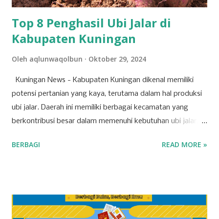
dalam jaman keraja...
Top 8 Penghasil Ubi Jalar di
Kabupaten Kuningan
Oleh
aqlunwaqolbun
Oktober 29, 2024
Kuningan News - Kabupaten Kuningan dikenal memiliki
potensi pertanian yang kaya, terutama dalam hal produksi
ubi jalar. Daerah ini memiliki berbagai kecamatan yang
berkontribusi besar dalam memenuhi kebutuhan ubi jalar,
baik untuk konsumsi lokal maupun regional. Berikut adalah
BERBAGI
READ MORE »
tujuh kecamatan di Kabupaten Kuningan yang mencatat
produksi tertinggi untuk komoditas ubi jalar. 1. Kecamatan
Cilimus Kecamatan Cilimus berada di peringkat pertama
sebagai penghasil ubi jalar terbesar di Kabupaten Kuningan.
Dengan produksi sebesar 45.702 ton, Kecamatan Cilimus
menyumbangkan hampir setengah dari total produksi ubi