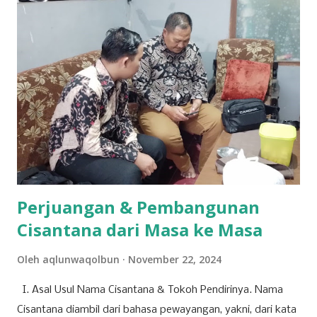
yang mengedepankan prinsip tata kelola perusahaan yang
baik, bank bjb mengundang seluruh pemegang saham
untuk turut serta dalam forum strategis ini. RUPST menjadi
wadah penting dalam proses pengambilan keputusan yang
berdampak langsung pada arah dan pertumbuhan
perusahaan ke depan. Tujuh agenda utama telah disusun
untuk dibahas dan diputuskan dalam RUPST kali ini.
Agenda-agenda tersebut disusun berdasarkan peraturan
perundang-undangan, usulan pemegang saham utama,
serta kepentingan strategis korporasi dalam men...
Perjuangan & Pembangunan
Cisantana dari Masa ke Masa
Oleh
aqlunwaqolbun
November 22, 2024
I. Asal Usul Nama Cisantana & Tokoh Pendirinya. Nama
Cisantana diambil dari bahasa pewayangan, yakni, dari kata