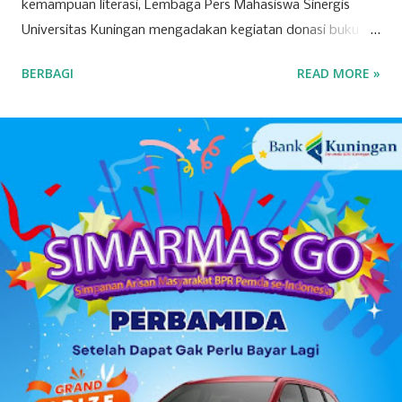
kemampuan literasi, Lembaga Pers Mahasiswa Sinergis
Universitas Kuningan mengadakan kegiatan donasi buku.
Buku yang didonasikan nantinya akan dikirimkan ke Graha
BERBAGI
READ MORE »
Yatim Dhu'afa Kuningan. Pengumpulan donasi buku
dilakukan dari tanggal 1 Agustus sampai 1 Oktober 2022.
Adapun genre buku yang diterima adalah buku cerita,
komik, dan majalah untuk anak serta ensiklopedia. Bagi
siapapun yang ingin melakukan donasi buku dapat
menghubungi narahubung Fitri (085226098233) atau
Rofiddin (081563845193). Kegiatan donasi buku tersebut
adalah bagian dari kegiatan yang akan Sinergis lakukan
dalam waktu dekat, yaitu diskusi publik yang membahas
mengenai kesehatan mental. "Sebetulnya donasi buku itu
rangkaian kegiatan dari acara diskusi publik. Karena Sinergis
juga memiliki kegiatan rutinan yang tujuannya agar
meningkatkan minat baca dan literasi," jelas Elsa Nur