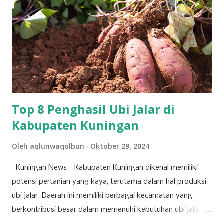
menancapkan sebuah tongkat dengan cara berjalan,
tongkat itu dimaksud untuk mencari sumber mata air yang
sekarang disebut sungai Cigalaherang. Desa Galaherang
memiliki luas wilayah ±32 km², berada diketinggian 1000-
1500 Mdpl dengan iklim tropis. Secara administratif terdiri
dari 6 Rukun Warga dan 11 Rukun Tetangga yang dibagi
dalam 6 Dusun. Desa ini memiliki popul...
Top 8 Penghasil Ubi Jalar di
Kabupaten Kuningan
Oleh
aqlunwaqolbun
Oktober 29, 2024
Kuningan News - Kabupaten Kuningan dikenal memiliki
potensi pertanian yang kaya, terutama dalam hal produksi
ubi jalar. Daerah ini memiliki berbagai kecamatan yang
berkontribusi besar dalam memenuhi kebutuhan ubi jalar,