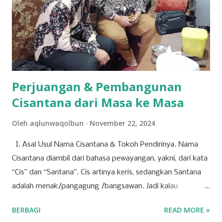
berdampak langsung pada arah dan pertumbuhan
perusahaan ke depan. Tujuh agenda utama telah disusun
untuk dibahas dan diputuskan dalam RUPST kali ini.
Agenda-agenda tersebut disusun berdasarkan peraturan
perundang-undangan, usulan pemegang saham utama,
serta kepentingan strategis korporasi dalam men...
Perjuangan & Pembangunan
Cisantana dari Masa ke Masa
Oleh
aqlunwaqolbun
November 22, 2024
I. Asal Usul Nama Cisantana & Tokoh Pendirinya. Nama
Cisantana diambil dari bahasa pewayangan, yakni, dari kata
“Cis” dan “Santana”. Cis artinya keris, sedangkan Santana
adalah menak/pangagung /bangsawan. Jadi kalau
digabungkan Cisantana adalah keris milik seorang
BERBAGI
READ MORE »
pangagung/ bangsawan, atau juga bisa berarti seorang