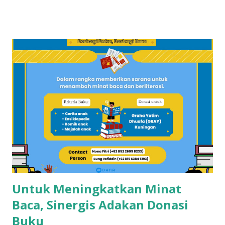
pangagung / bangsawan/ menak dengan kerisnya, yang
melambangkan pamor kebangsawanan, pemberani, dan
menunjukkan orang-orang Cisantana ini punya trah
bangsawan/ningrat, berwibawa, berpendidikan. Menurut
cerita leluhur, Cis = keris dari seorang bangsawan/menak
tersebut melayang dan jatuh di blok
pangbadakan/sekarang blok Cimantri sebelah utara Dusun
Malaraman, dahulu disana tempatnya pangguyangan badak
(badak mandi lumpur) dan dari Pena/ pulpen yang sering
dipakai menulis oleh bangsawan tersebut terbanglah ke
Panulisan, maka sangatlah kental ada istilah Cisantana-
Panulisan . Wilayah Kabupaten Kuningan, sudah disebut
dalam jaman keraja...
Untuk Meningkatkan Minat
Baca, Sinergis Adakan Donasi
Buku