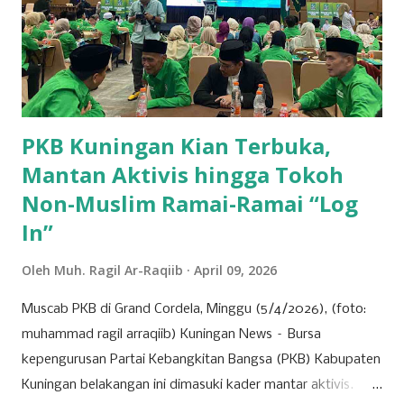
mengenai kesehatan mental. "Sebetulnya donasi buku itu
rangkaian kegiatan dari acara diskusi publik. Karena Sinergis
juga memiliki kegiatan rutinan yang tujuannya agar
meningkatkan minat baca dan literasi," jelas Elsa Nur
Sabela, Wakil Ketua Sinergis, s...
PKB Kuningan Kian Terbuka,
Mantan Aktivis hingga Tokoh
Non-Muslim Ramai-Ramai “Log
In”
Oleh
Muh. Ragil Ar-Raqiib
April 09, 2026
Muscab PKB di Grand Cordela, Minggu (5/4/2026), (foto:
muhammad ragil arraqiib) Kuningan News – Bursa
kepengurusan Partai Kebangkitan Bangsa (PKB) Kabupaten
Kuningan belakangan ini dimasuki kader mantar aktivis.