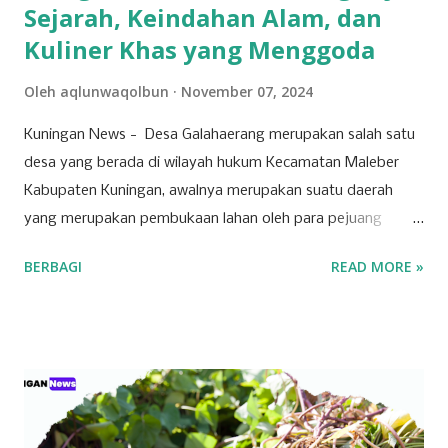
Sejarah, Keindahan Alam, dan
Kuliner Khas yang Menggoda
Oleh
aqlunwaqolbun
November 07, 2024
Kuningan News - Desa Galahaerang merupakan salah satu
desa yang berada di wilayah hukum Kecamatan Maleber
Kabupaten Kuningan, awalnya merupakan suatu daerah
yang merupakan pembukaan lahan oleh para pejuang
Mataram yang berekspansi ke wilayah tersebut
BERBAGI
READ MORE »
(Galaherang). Mereka mendirikan sebuah tempat
pemukiman. Beberapa nama para pejuang yang dikenal
bernama Syekh Jamaludin Malik. Ia mempunyai dua orang
putra bernama Mbah Buyut Arsanudin dan Mbah Buyut
Arsanata. Kedua orang inilah yang menjadi sosok dalam
kisah cikal bakal terbentuknya nama Galaherang. Konon
katanya, pada waktu itu Mbah Buyut Arsanata