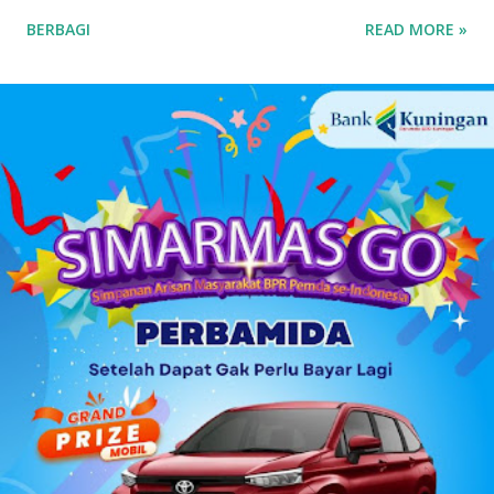
Partai yang identik dengan basis nahdliyin tersebut kini
BERBAGI
READ MORE »
semakin menunjukkan wajah barunya sebagai partai yang
terbuka. Banyak mantan aktivis mahasiswa hingga tokoh
muda dari berbagai latar belakang mulai menyatakan
ketertarikannya untuk bergabung atau "log in" ke partai
tersebut. Drs. H. Ujang Kosasih, Ketua PKB Kuningan,
menyebut PKB saat ini adalah wadah bagi seluruh warga
negara tanpa melihat latar belakang organisasi maupun
agama. Fenomena menarik perhatian adalah bergabungnya
sejumlah nama besar dari kalangan aktivis muda, seperti
Sadam Husain. Ada anak muda dari kalangan
Muhammadiyah, NU, hingga mantan aktivis dari organisasi
mahasiswa seperti, PMII dan GMNI yang ikut merapat.
“Alhamdulillah di Muscab kali ini dalam rangka menyusun
struktur DPC ke depan 202...