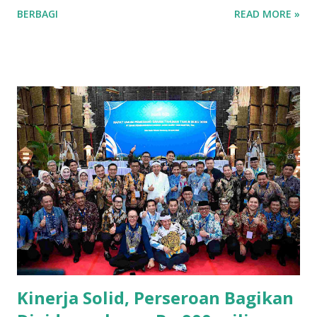
baik untuk konsumsi lokal maupun regional. Berikut adalah
BERBAGI
READ MORE »
tujuh kecamatan di Kabupaten Kuningan yang mencatat
produksi tertinggi untuk komoditas ubi jalar. 1. Kecamatan
Cilimus Kecamatan Cilimus berada di peringkat pertama
sebagai penghasil ubi jalar terbesar di Kabupaten Kuningan.
Dengan produksi sebesar 45.702 ton, Kecamatan Cilimus
menyumbangkan hampir setengah dari total produksi ubi
jalar di wilayah ini. Kondisi tanah yang subur dan teknik
pertanian yang optimal menjadikan Cilimus sebagai sentra
utama produksi ubi jalar. 2. Kecamatan Cigandamekar
Posisi kedua ditempati oleh Kecamatan Cigandamekar
dengan total produksi mencapai 28.966 ton. Daerah ini
dikenal dengan pertanian yang beragam dan kualitas ubi
jalar yang baik, sehingga mampu bersaing dengan ...
Kinerja Solid, Perseroan Bagikan