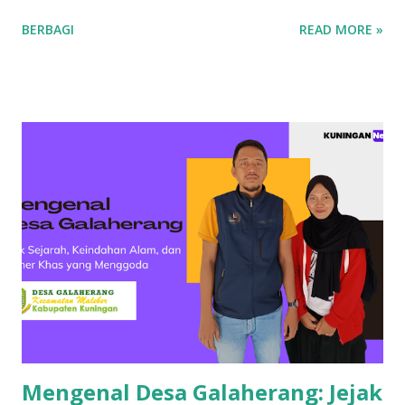
bahwa Kuningan memiliki potensi ekonomi yang
BERBAGI
READ MORE »
berkembang pesat, dipicu oleh inovasi dan ketekunan para
pelaku usaha lokal. Salah satu sektor yang dominan di
wilayah ini adalah ritel. Beberapa toserba besar menjadi
andalan masyarakat Kuningan dalam memenuhi kebutuhan
sehari-hari. Para pengusaha yang sukses di sektor ini
berhasil mengelola jaringan ritel yang luas dan berkontribusi
signifikan terhadap roda perekonomian daerah.
Keberhasilan mereka tak lepas dari strategi bisnis yang
tepat dan kemampuan menyesuaikan diri dengan
kebutuhan pasar yang dinamis. Selain ritel, sektor properti
dan konstruksi juga menjadi pilar penting bagi
perekonomian Kuningan. Beberapa perusahaan besar di
bidang ini terlibat dalam pembangunan infrastruktur yang
tidak hanya bermanfaat bagi daerah, tetapi...
Mengenal Desa Galaherang: Jejak