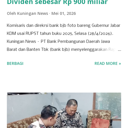
Dividen sebesar Rp 900 miliar
Oleh
Kuningan News
Mei 01, 2026
Komisaris dan direkrsi bank bjb foto bareng Gubernur Jabar
KDM usai RUPST tahun buku 2025, Selasa (28/4/2026).
Kuningan News – PT Bank Pembangunan Daerah Jawa
Barat dan Banten Tbk (bank bjb) menyelenggarakan Rapat
Umum Pemegang Saham Tahunan (RUPST) Tahun Buku
BERBAGI
READ MORE »
2025 pada Selasa (28/4/2026). Rapat berlangsung secara
hybrid, dengan kehadiran fisik terbatas di Bale Pakuan
(Gedung Negara Pakuan), Bandung serta partisipasi daring
melalui platform eASY.KSEI. Sebagai institusi keuangan
yang mengedepankan prinsip tata kelola perusahaan yang
baik, bank bjb mengundang seluruh pemegang saham
untuk turut serta dalam forum strategis ini. RUPST menjadi
wadah penting dalam proses pengambilan keputusan yang