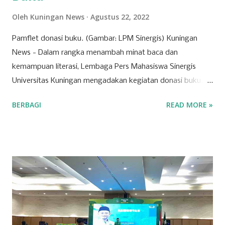
Oleh
Kuningan News
Agustus 22, 2022
Pamflet donasi buku. (Gambar: LPM Sinergis) Kuningan
News - Dalam rangka menambah minat baca dan
kemampuan literasi, Lembaga Pers Mahasiswa Sinergis
Universitas Kuningan mengadakan kegiatan donasi buku.
Buku yang didonasikan nantinya akan dikirimkan ke Graha
BERBAGI
READ MORE »
Yatim Dhu'afa Kuningan. Pengumpulan donasi buku
dilakukan dari tanggal 1 Agustus sampai 1 Oktober 2022.
Adapun genre buku yang diterima adalah buku cerita,
komik, dan majalah untuk anak serta ensiklopedia. Bagi
siapapun yang ingin melakukan donasi buku dapat
menghubungi narahubung Fitri (085226098233) atau
Rofiddin (081563845193). Kegiatan donasi buku tersebut
adalah bagian dari kegiatan yang akan Sinergis lakukan
dalam waktu dekat, yaitu diskusi publik yang membahas