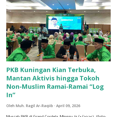
baik, bank bjb mengundang seluruh pemegang saham
untuk turut serta dalam forum strategis ini. RUPST menjadi
wadah penting dalam proses pengambilan keputusan yang
berdampak langsung pada arah dan pertumbuhan
perusahaan ke depan. Tujuh agenda utama telah disusun
untuk dibahas dan diputuskan dalam RUPST kali ini.
Agenda-agenda tersebut disusun berdasarkan peraturan
perundang-undangan, usulan pemegang saham utama,
serta kepentingan strategis korporasi dalam men...
PKB Kuningan Kian Terbuka,
Mantan Aktivis hingga Tokoh
Non-Muslim Ramai-Ramai “Log
In”
Oleh
Muh. Ragil Ar-Raqiib
April 09, 2026