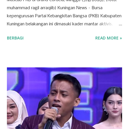
Muscab PKB di Grand Cordela, Minggu (5/4/2026), (foto:
muhammad ragil arraqiib) Kuningan News – Bursa
kepengurusan Partai Kebangkitan Bangsa (PKB) Kabupaten
Kuningan belakangan ini dimasuki kader mantar aktivis.
Partai yang identik dengan basis nahdliyin tersebut kini
BERBAGI
READ MORE »
semakin menunjukkan wajah barunya sebagai partai yang
terbuka. Banyak mantan aktivis mahasiswa hingga tokoh
muda dari berbagai latar belakang mulai menyatakan
ketertarikannya untuk bergabung atau "log in" ke partai
tersebut. Drs. H. Ujang Kosasih, Ketua PKB Kuningan,
menyebut PKB saat ini adalah wadah bagi seluruh warga
negara tanpa melihat latar belakang organisasi maupun
agama. Fenomena menarik perhatian adalah bergabungnya
sejumlah nama besar dari kalangan aktivis muda, seperti
Sadam Husain. Ada anak muda dari kalangan
Muhammadiyah, NU, hingga mantan aktivis dari organisasi