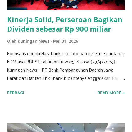
bidang ini terlibat dalam pembangunan infrastruktur yang
tidak hanya bermanfaat bagi daerah, tetapi...
Kinerja Solid, Perseroan Bagikan
Dividen sebesar Rp 900 miliar
Oleh
Kuningan News
Mei 01, 2026
Komisaris dan direkrsi bank bjb foto bareng Gubernur Jabar
KDM usai RUPST tahun buku 2025, Selasa (28/4/2026).
Kuningan News – PT Bank Pembangunan Daerah Jawa
Barat dan Banten Tbk (bank bjb) menyelenggarakan Rapat
Umum Pemegang Saham Tahunan (RUPST) Tahun Buku
BERBAGI
READ MORE »
2025 pada Selasa (28/4/2026). Rapat berlangsung secara
hybrid, dengan kehadiran fisik terbatas di Bale Pakuan
(Gedung Negara Pakuan), Bandung serta partisipasi daring
melalui platform eASY.KSEI. Sebagai institusi keuangan
yang mengedepankan prinsip tata kelola perusahaan yang