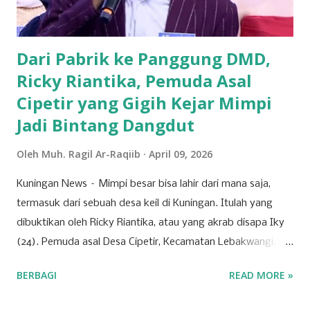
mahasiswa seperti, PMII dan GMNI yang ikut merapat.
“Alhamdulillah di Muscab kali ini dalam rangka menyusun
struktur DPC ke depan 202...
Dari Pabrik ke Panggung DMD,
Ricky Riantika, Pemuda Asal
Cipetir yang Gigih Kejar Mimpi
Jadi Bintang Dangdut
Oleh
Muh. Ragil Ar-Raqiib
April 09, 2026
Kuningan News – Mimpi besar bisa lahir dari mana saja,
termasuk dari sebuah desa keil di Kuningan. Itulah yang
dibuktikan oleh Ricky Riantika, atau yang akrab disapa Iky
(24). Pemuda asal Desa Cipetir, Kecamatan Lebakwangi, ini
tengah mencuri perhatian lewat keberaniannya menembus
BERBAGI
READ MORE »
ketatnya persaingan di dunia hiburan nasional. Nama Iky
mungkin awalnya hanya dikenal di jagat TikTok melalui