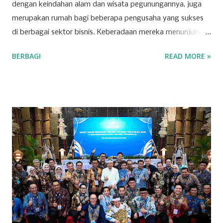
dengan keindahan alam dan wisata pegunungannya, juga
merupakan rumah bagi beberapa pengusaha yang sukses
di berbagai sektor bisnis. Keberadaan mereka menunjukkan
bahwa Kuningan memiliki potensi ekonomi yang
BERBAGI
READ MORE »
berkembang pesat, dipicu oleh inovasi dan ketekunan para
pelaku usaha lokal. Salah satu sektor yang dominan di
wilayah ini adalah ritel. Beberapa toserba besar menjadi
andalan masyarakat Kuningan dalam memenuhi kebutuhan
sehari-hari. Para pengusaha yang sukses di sektor ini
berhasil mengelola jaringan ritel yang luas dan berkontribusi
signifikan terhadap roda perekonomian daerah.
Keberhasilan mereka tak lepas dari strategi bisnis yang
tepat dan kemampuan menyesuaikan diri dengan
kebutuhan pasar yang dinamis. Selain ritel, sektor properti
dan konstruksi juga menjadi pilar penting bagi
perekonomian Kuningan. Beberapa perusahaan besar di