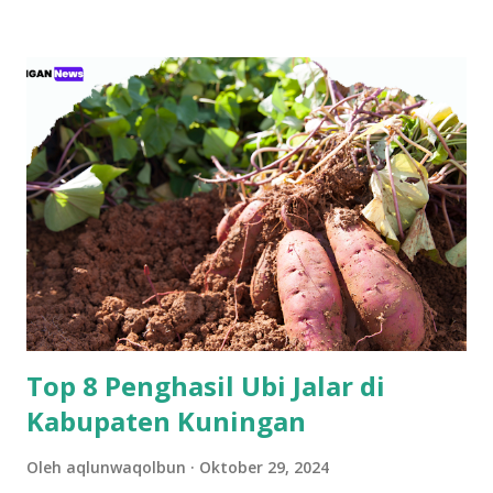
konten-konten cover lagu yang ia unggah secara konsisten.
Namun, langkahnya tak berhenti di media sosial saja. Pada
28 Maret 2026 lalu, Ikyy memberanikan diri untuk tampil
dalam ajang pencarian bakat bergengsi, DMD (Dangdut
Mania Dadakan). Meski belum berhasil keluar sebagai juara,
pengalaman tersebut menjadi tonggak sejarah penting
dalam karier bermusiknya. “Iya alhamdulillah aktu tannggal
28 maret kemarin, ikut dmd ya walaupun tidak sampai jadi
juara cuman aku ingin terus mendalami dan berkiprah lewat
karya Aku di dunia seni musik ini,” tuturnya kala
diwawancara Kamis (9/4/2026). Baginya, kegagalan...
Top 8 Penghasil Ubi Jalar di
Kabupaten Kuningan
Oleh
aqlunwaqolbun
Oktober 29, 2024