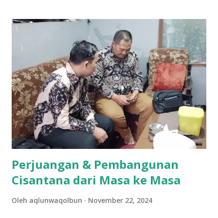
Adapun genre buku yang diterima adalah buku cerita,
komik, dan majalah untuk anak serta ensiklopedia. Bagi
siapapun yang ingin melakukan donasi buku dapat
menghubungi narahubung Fitri (085226098233) atau
Rofiddin (081563845193). Kegiatan donasi buku tersebut
adalah bagian dari kegiatan yang akan Sinergis lakukan
dalam waktu dekat, yaitu diskusi publik yang membahas
mengenai kesehatan mental. "Sebetulnya donasi buku itu
rangkaian kegiatan dari acara diskusi publik. Karena Sinergis
juga memiliki kegiatan rutinan yang tujuannya agar
meningkatkan minat baca dan literasi," jelas Elsa Nur
Sabela, Wakil Ketua Sinergis, s...
Perjuangan & Pembangunan
Cisantana dari Masa ke Masa
Oleh
aqlunwaqolbun
November 22, 2024