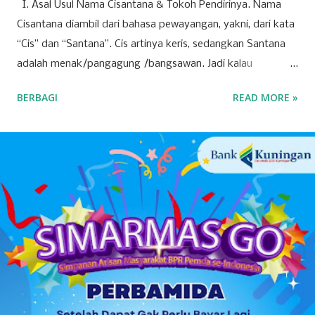
I. Asal Usul Nama Cisantana & Tokoh Pendirinya. Nama
Cisantana diambil dari bahasa pewayangan, yakni, dari kata
“Cis” dan “Santana”. Cis artinya keris, sedangkan Santana
adalah menak/pangagung /bangsawan. Jadi kalau
digabungkan Cisantana adalah keris milik seorang
BERBAGI
READ MORE »
pangagung/ bangsawan, atau juga bisa berarti seorang
pangagung / bangsawan/ menak dengan kerisnya, yang
melambangkan pamor kebangsawanan, pemberani, dan
menunjukkan orang-orang Cisantana ini punya trah
bangsawan/ningrat, berwibawa, berpendidikan. Menurut
cerita leluhur, Cis = keris dari seorang bangsawan/menak
tersebut melayang dan jatuh di blok
pangbadakan/sekarang blok Cimantri sebelah utara Dusun
Malaraman, dahulu disana tempatnya pangguyangan badak
(badak mandi lumpur) dan dari Pena/ pulpen yang sering
dipakai menulis oleh bangsawan tersebut terbanglah ke