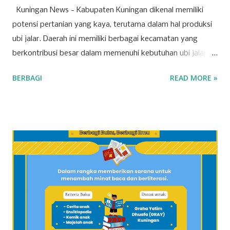
Kuningan News - Kabupaten Kuningan dikenal memiliki
potensi pertanian yang kaya, terutama dalam hal produksi
ubi jalar. Daerah ini memiliki berbagai kecamatan yang
berkontribusi besar dalam memenuhi kebutuhan ubi jalar,
baik untuk konsumsi lokal maupun regional. Berikut adalah
BERBAGI
READ MORE »
tujuh kecamatan di Kabupaten Kuningan yang mencatat
produksi tertinggi untuk komoditas ubi jalar. 1. Kecamatan
Cilimus Kecamatan Cilimus berada di peringkat pertama
sebagai penghasil ubi jalar terbesar di Kabupaten Kuningan.
Dengan produksi sebesar 45.702 ton, Kecamatan Cilimus
menyumbangkan hampir setengah dari total produksi ubi
jalar di wilayah ini. Kondisi tanah yang subur dan teknik
pertanian yang optimal menjadikan Cilimus sebagai sentra
utama produksi ubi jalar. 2. Kecamatan Cigandamekar
Posisi kedua ditempati oleh Kecamatan Cigandamekar
dengan total produksi mencapai 28.966 ton. Daerah ini