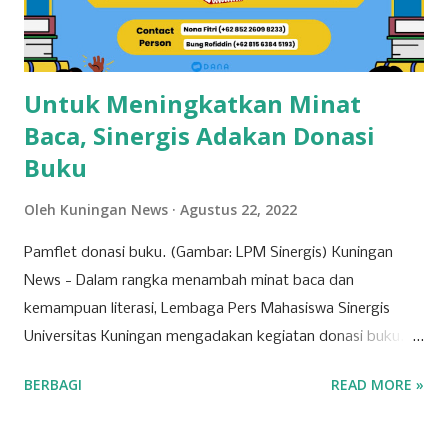
dikenal dengan pertanian yang beragam dan kualitas ubi
jalar yang baik, sehingga mampu bersaing dengan ...
Untuk Meningkatkan Minat
Baca, Sinergis Adakan Donasi
Buku
Oleh
Kuningan News
Agustus 22, 2022
Pamflet donasi buku. (Gambar: LPM Sinergis) Kuningan
News - Dalam rangka menambah minat baca dan
kemampuan literasi, Lembaga Pers Mahasiswa Sinergis
Universitas Kuningan mengadakan kegiatan donasi buku.
Buku yang didonasikan nantinya akan dikirimkan ke Graha
BERBAGI
READ MORE »
Yatim Dhu'afa Kuningan. Pengumpulan donasi buku
dilakukan dari tanggal 1 Agustus sampai 1 Oktober 2022.