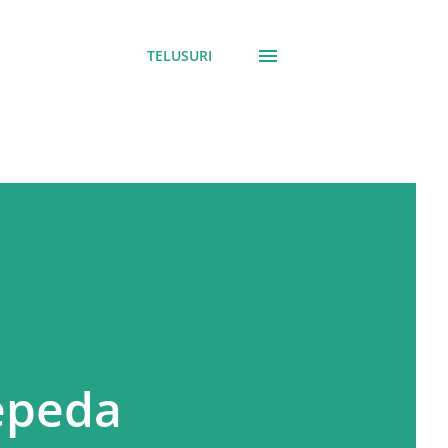
TELUSURI
epeda