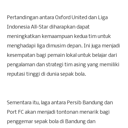
Pertandingan antara Oxford United dan Liga
Indonesia All-Star diharapkan dapat
meningkatkan kemaampuan kedua tim untuk
menghadapi liga dimusim depan. Ini juga menjadi
kesempatan bagi pemain lokal untuk belajar dari
pengalaman dan strategi tim asing yang memiliki
reputasi tinggi di dunia sepak bola.
Sementara itu, laga antara Persib Bandung dan
Port FC akan menjadi tontonan menarik bagi
penggemar sepak bola di Bandung dan