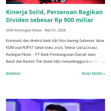
putri dari tokoh penting di lingkungan t...
Kinerja Solid, Perseroan Bagikan
Dividen sebesar Rp 900 miliar
Oleh
Kuningan News
Mei 01, 2026
Komisaris dan direkrsi bank bjb foto bareng Gubernur Jabar
KDM usai RUPST tahun buku 2025, Selasa (28/4/2026).
Kuningan News – PT Bank Pembangunan Daerah Jawa
Barat dan Banten Tbk (bank bjb) menyelenggarakan Rapat
Umum Pemegang Saham Tahunan (RUPST) Tahun Buku
BERBAGI
READ MORE »
2025 pada Selasa (28/4/2026). Rapat berlangsung secara
hybrid, dengan kehadiran fisik terbatas di Bale Pakuan
(Gedung Negara Pakuan), Bandung serta partisipasi daring
melalui platform eASY.KSEI. Sebagai institusi keuangan
yang mengedepankan prinsip tata kelola perusahaan yang
baik, bank bjb mengundang seluruh pemegang saham