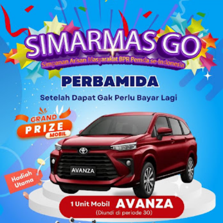
tersebut. Drs. H. Ujang Kosasih, Ketua PKB Kuningan,
menyebut PKB saat ini adalah wadah bagi seluruh warga
negara tanpa melihat latar belakang organisasi maupun
agama. Fenomena menarik perhatian adalah bergabungnya
sejumlah nama besar dari kalangan aktivis muda, seperti
Sadam Husain. Ada anak muda dari kalangan
Muhammadiyah, NU, hingga mantan aktivis dari organisasi
mahasiswa seperti, PMII dan GMNI yang ikut merapat.
“Alhamdulillah di Muscab kali ini dalam rangka menyusun
struktur DPC ke depan 202...