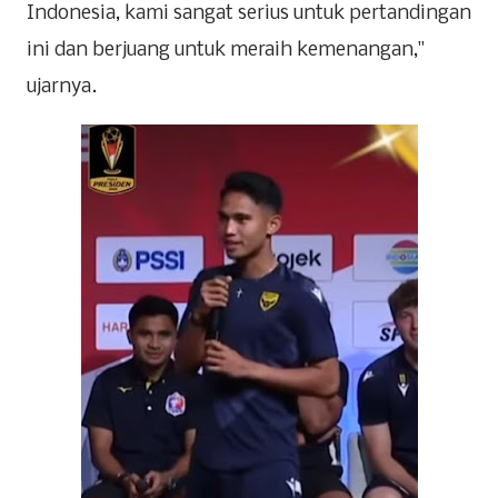
Indonesia, kami sangat serius untuk pertandingan
ini dan berjuang untuk meraih kemenangan,"
ujarnya.