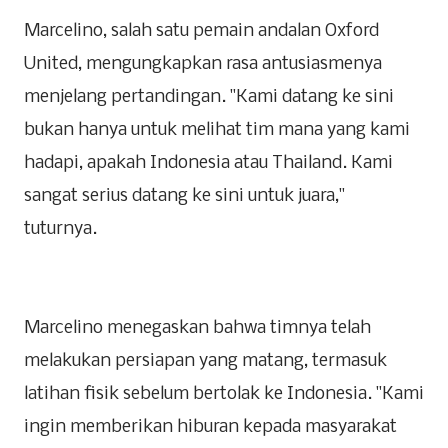
Marcelino, salah satu pemain andalan Oxford
United, mengungkapkan rasa antusiasmenya
menjelang pertandingan. "Kami datang ke sini
bukan hanya untuk melihat tim mana yang kami
hadapi, apakah Indonesia atau Thailand. Kami
sangat serius datang ke sini untuk juara,"
tuturnya.
Marcelino menegaskan bahwa timnya telah
melakukan persiapan yang matang, termasuk
latihan fisik sebelum bertolak ke Indonesia. "Kami
ingin memberikan hiburan kepada masyarakat