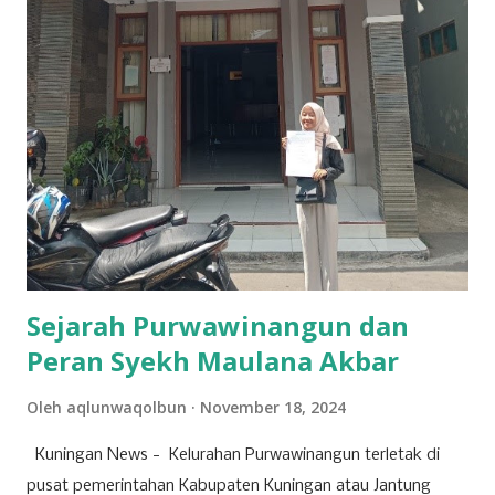
sehari-hari. Para pengusaha yang sukses di sektor ini
berhasil mengelola jaringan ritel yang luas dan berkontribusi
signifikan terhadap roda perekonomian daerah.
Keberhasilan mereka tak lepas dari strategi bisnis yang
tepat dan kemampuan menyesuaikan diri dengan
kebutuhan pasar yang dinamis. Selain ritel, sektor properti
dan konstruksi juga menjadi pilar penting bagi
perekonomian Kuningan. Beberapa perusahaan besar di
bidang ini terlibat dalam pembangunan infrastruktur yang
tidak hanya bermanfaat bagi daerah, tetapi...
Sejarah Purwawinangun dan
Peran Syekh Maulana Akbar
Oleh
aqlunwaqolbun
November 18, 2024
Kuningan News - Kelurahan Purwawinangun terletak di
pusat pemerintahan Kabupaten Kuningan atau Jantung