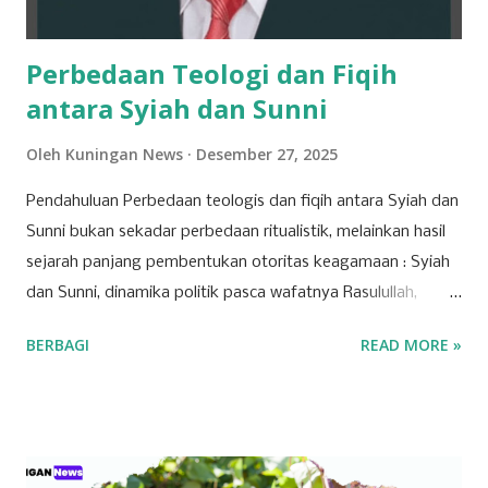
diwawancara Kamis (9/4/2026). Baginya, kegagalan...
Perbedaan Teologi dan Fiqih
antara Syiah dan Sunni
Oleh
Kuningan News
Desember 27, 2025
Pendahuluan Perbedaan teologis dan fiqih antara Syiah dan
Sunni bukan sekadar perbedaan ritualistik, melainkan hasil
sejarah panjang pembentukan otoritas keagamaan : Syiah
dan Sunni, dinamika politik pasca wafatnya Rasulullah,
perkembangan metodologi hukum dan dalam konteks
BERBAGI
READ MORE »
modern, serta implikasi geopolitik global. Memahami
perbedaan ini secara utuh sangat penting, bukan hanya
untuk memahami interaksi intra-umat, tetapi juga untuk
membaca arah geopolitik dunia Islam dalam isu-isu
mendesak seperti Palestina, hegemoni regional, dan konflik