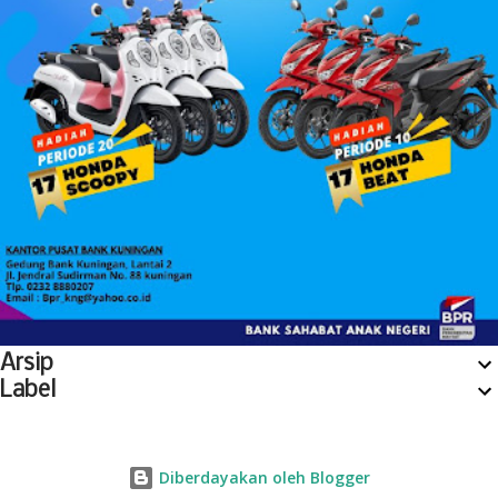
Arsip
Label
Diberdayakan oleh Blogger