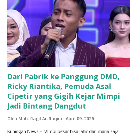
untuk turut serta dalam forum strategis ini. RUPST menjadi
wadah penting dalam proses pengambilan keputusan yang
berdampak langsung pada arah dan pertumbuhan
perusahaan ke depan. Tujuh agenda utama telah disusun
untuk dibahas dan diputuskan dalam RUPST kali ini.
Agenda-agenda tersebut disusun berdasarkan peraturan
perundang-undangan, usulan pemegang saham utama,
serta kepentingan strategis korporasi dalam men...
Dari Pabrik ke Panggung DMD,
Ricky Riantika, Pemuda Asal
Cipetir yang Gigih Kejar Mimpi
Jadi Bintang Dangdut
Oleh
Muh. Ragil Ar-Raqiib
April 09, 2026
Kuningan News – Mimpi besar bisa lahir dari mana saja,