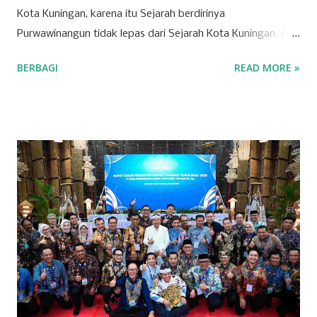
Kota Kuningan, karena itu Sejarah berdirinya
Purwawinangun tidak lepas dari Sejarah Kota Kuningan. Ada
seorang ulama yang Bernama Syekh Maulana Akbar yang
BERBAGI
READ MORE »
melakukan perjalanan ke Pasembangan yang meneruskan
perjalanan mengembangkan Agama Islam serta pernah
singgah sebentar ketempat yang disebut Bumi Haji di
daerah Luragung. Beliau meneruskan perjalanannya hingga
sampai ke daerah sekitar Kota Kuningan pada waktu itu
dikenal dengan “Kejene” yang artinya Kuning dan
penduduknya menganut agama Hindu (Agama Sanghiang).
Pemerintahan Kajene yang terletak di Blok Sidapurna Desa
Purwawinangun yang disebut Sidapurna artinya “Jadi
Sempurna” oleh Syekh Maulana Akbar. Beliau menetap
disana dan berhasil menjalin hubungan baik dengan
pemerintahan Kajene dan mendirikan Pesantren di
Sidapurna. Syekh Maulana Akbar menikah dengan seorang