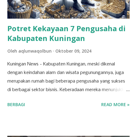
Potret Kekayaan 7 Pengusaha di
Kabupaten Kuningan
Oleh
aqlunwaqolbun
Oktober 09, 2024
Kuningan News - Kabupaten Kuningan, meski dikenal
dengan keindahan alam dan wisata pegunungannya, juga
merupakan rumah bagi beberapa pengusaha yang sukses
di berbagai sektor bisnis. Keberadaan mereka menunjukkan
bahwa Kuningan memiliki potensi ekonomi yang
BERBAGI
READ MORE »
berkembang pesat, dipicu oleh inovasi dan ketekunan para
pelaku usaha lokal. Salah satu sektor yang dominan di
wilayah ini adalah ritel. Beberapa toserba besar menjadi
andalan masyarakat Kuningan dalam memenuhi kebutuhan