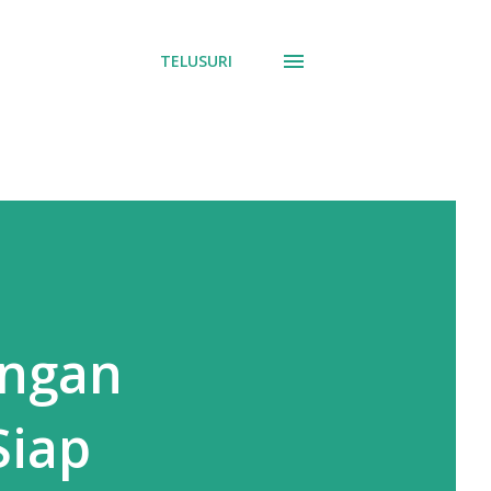
TELUSURI
ingan
Siap