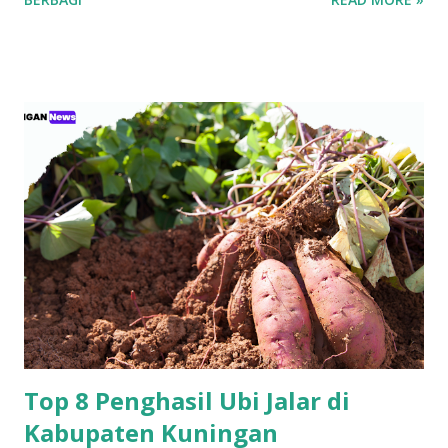
2025 pada Selasa (28/4/2026). Rapat berlangsung secara
hybrid, dengan kehadiran fisik terbatas di Bale Pakuan
(Gedung Negara Pakuan), Bandung serta partisipasi daring
melalui platform eASY.KSEI. Sebagai institusi keuangan
yang mengedepankan prinsip tata kelola perusahaan yang
baik, bank bjb mengundang seluruh pemegang saham
untuk turut serta dalam forum strategis ini. RUPST menjadi
wadah penting dalam proses pengambilan keputusan yang
berdampak langsung pada arah dan pertumbuhan
perusahaan ke depan. Tujuh agenda utama telah disusun
untuk dibahas dan diputuskan dalam RUPST kali ini.
Agenda-agenda tersebut disusun berdasarkan peraturan
perundang-undangan, usulan pemegang saham utama,
serta kepentingan strategis korporasi dalam men...
Top 8 Penghasil Ubi Jalar di
Kabupaten Kuningan