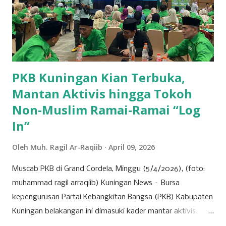
Posisi kedua ditempati oleh Kecamatan Cigandamekar
dengan total produksi mencapai 28.966 ton. Daerah ini
dikenal dengan pertanian yang beragam dan kualitas ubi
jalar yang baik, sehingga mampu bersaing dengan ...
PKB Kuningan Kian Terbuka,
Mantan Aktivis hingga Tokoh
Non-Muslim Ramai-Ramai “Log
In”
Oleh
Muh. Ragil Ar-Raqiib
April 09, 2026
Muscab PKB di Grand Cordela, Minggu (5/4/2026), (foto:
muhammad ragil arraqiib) Kuningan News – Bursa
kepengurusan Partai Kebangkitan Bangsa (PKB) Kabupaten
Kuningan belakangan ini dimasuki kader mantar aktivis.
Partai yang identik dengan basis nahdliyin tersebut kini