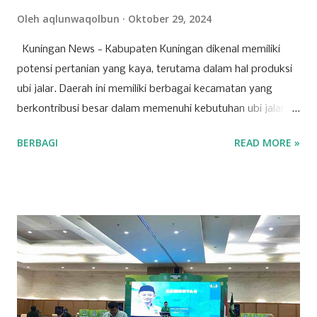
Oleh
aqlunwaqolbun
Oktober 29, 2024
Kuningan News - Kabupaten Kuningan dikenal memiliki
potensi pertanian yang kaya, terutama dalam hal produksi
ubi jalar. Daerah ini memiliki berbagai kecamatan yang
berkontribusi besar dalam memenuhi kebutuhan ubi jalar,
baik untuk konsumsi lokal maupun regional. Berikut adalah
BERBAGI
READ MORE »
tujuh kecamatan di Kabupaten Kuningan yang mencatat
produksi tertinggi untuk komoditas ubi jalar. 1. Kecamatan
Cilimus Kecamatan Cilimus berada di peringkat pertama
sebagai penghasil ubi jalar terbesar di Kabupaten Kuningan.
Dengan produksi sebesar 45.702 ton, Kecamatan Cilimus
menyumbangkan hampir setengah dari total produksi ubi
jalar di wilayah ini. Kondisi tanah yang subur dan teknik
pertanian yang optimal menjadikan Cilimus sebagai sentra
utama produksi ubi jalar. 2. Kecamatan Cigandamekar