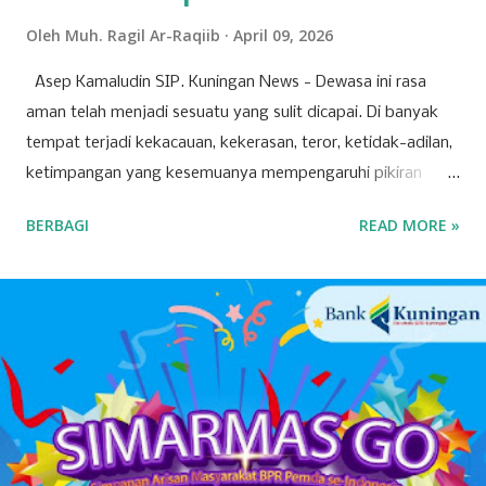
Oleh
Muh. Ragil Ar-Raqiib
April 09, 2026
Asep Kamaludin SIP. Kuningan News - Dewasa ini rasa
aman telah menjadi sesuatu yang sulit dicapai. Di banyak
tempat terjadi kekacauan, kekerasan, teror, ketidak-adilan,
ketimpangan yang kesemuanya mempengaruhi pikiran
manusia, hingga berdampak pada ketidak-nyamanan dan
BERBAGI
READ MORE »
ketidak-amanan. Padahal, setiap orang mendambakan
kondisi dan suasana aman. Rasa aman adalah salah satu
kebutuhan dasar manusia, yang jika dikalkulasi lebih
berharga daripada kesehatan. Seseorang yang sakit
mungkin dapat tertidur, tetapi yang takut, dapat dipastikan
tidak dapat tidur, mungkin hanya sekedar hilang kantuknya
saja. Bagi yang sakit bisa merasa aman dan tidak
merasakan penyakitnya, akan tetapi bagi yang tidak
merasa aman, walaupun sehat, ia akan merasa terganggu