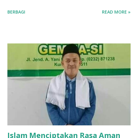
digabungkan Cisantana adalah keris milik seorang
BERBAGI
READ MORE »
pangagung/ bangsawan, atau juga bisa berarti seorang
pangagung / bangsawan/ menak dengan kerisnya, yang
melambangkan pamor kebangsawanan, pemberani, dan
menunjukkan orang-orang Cisantana ini punya trah
bangsawan/ningrat, berwibawa, berpendidikan. Menurut
cerita leluhur, Cis = keris dari seorang bangsawan/menak
tersebut melayang dan jatuh di blok
pangbadakan/sekarang blok Cimantri sebelah utara Dusun
Malaraman, dahulu disana tempatnya pangguyangan badak
(badak mandi lumpur) dan dari Pena/ pulpen yang sering
dipakai menulis oleh bangsawan tersebut terbanglah ke
Panulisan, maka sangatlah kental ada istilah Cisantana-
Panulisan . Wilayah Kabupaten Kuningan, sudah disebut
dalam jaman keraja...
Islam Menciptakan Rasa Aman