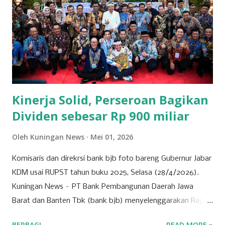
Keberhasilan mereka tak lepas dari strategi bisnis yang
tepat dan kemampuan menyesuaikan diri dengan
kebutuhan pasar yang dinamis. Selain ritel, sektor properti
dan konstruksi juga menjadi pilar penting bagi
perekonomian Kuningan. Beberapa perusahaan besar di
bidang ini terlibat dalam pembangunan infrastruktur yang
tidak hanya bermanfaat bagi daerah, tetapi...
Kinerja Solid, Perseroan Bagikan
Dividen sebesar Rp 900 miliar
Oleh
Kuningan News
Mei 01, 2026
Komisaris dan direkrsi bank bjb foto bareng Gubernur Jabar
KDM usai RUPST tahun buku 2025, Selasa (28/4/2026).
Kuningan News – PT Bank Pembangunan Daerah Jawa
Barat dan Banten Tbk (bank bjb) menyelenggarakan Rapat
Umum Pemegang Saham Tahunan (RUPST) Tahun Buku
BERBAGI
READ MORE »