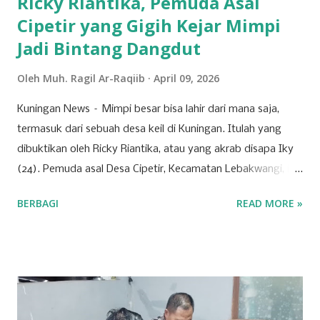
Ricky Riantika, Pemuda Asal
Cipetir yang Gigih Kejar Mimpi
Jadi Bintang Dangdut
Oleh
Muh. Ragil Ar-Raqiib
April 09, 2026
Kuningan News – Mimpi besar bisa lahir dari mana saja,
termasuk dari sebuah desa keil di Kuningan. Itulah yang
dibuktikan oleh Ricky Riantika, atau yang akrab disapa Iky
(24). Pemuda asal Desa Cipetir, Kecamatan Lebakwangi, ini
tengah mencuri perhatian lewat keberaniannya menembus
BERBAGI
READ MORE »
ketatnya persaingan di dunia hiburan nasional. Nama Iky
mungkin awalnya hanya dikenal di jagat TikTok melalui
konten-konten cover lagu yang ia unggah secara konsisten.
Namun, langkahnya tak berhenti di media sosial saja. Pada
28 Maret 2026 lalu, Ikyy memberanikan diri untuk tampil
dalam ajang pencarian bakat bergengsi, DMD (Dangdut