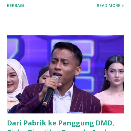
BERBAGI
READ MORE »
semakin menunjukkan wajah barunya sebagai partai yang
terbuka. Banyak mantan aktivis mahasiswa hingga tokoh
muda dari berbagai latar belakang mulai menyatakan
ketertarikannya untuk bergabung atau "log in" ke partai
tersebut. Drs. H. Ujang Kosasih, Ketua PKB Kuningan,
menyebut PKB saat ini adalah wadah bagi seluruh warga
negara tanpa melihat latar belakang organisasi maupun
agama. Fenomena menarik perhatian adalah bergabungnya
sejumlah nama besar dari kalangan aktivis muda, seperti
Sadam Husain. Ada anak muda dari kalangan
Muhammadiyah, NU, hingga mantan aktivis dari organisasi
mahasiswa seperti, PMII dan GMNI yang ikut merapat.
“Alhamdulillah di Muscab kali ini dalam rangka menyusun
struktur DPC ke depan 202...
Dari Pabrik ke Panggung DMD,