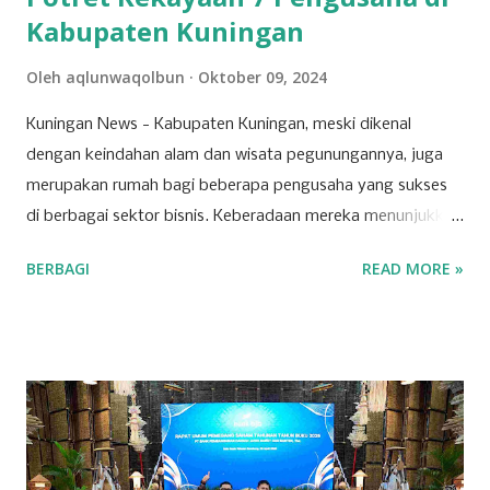
Kabupaten Kuningan
Oleh
aqlunwaqolbun
Oktober 09, 2024
Kuningan News - Kabupaten Kuningan, meski dikenal
dengan keindahan alam dan wisata pegunungannya, juga
merupakan rumah bagi beberapa pengusaha yang sukses
di berbagai sektor bisnis. Keberadaan mereka menunjukkan
bahwa Kuningan memiliki potensi ekonomi yang
BERBAGI
READ MORE »
berkembang pesat, dipicu oleh inovasi dan ketekunan para
pelaku usaha lokal. Salah satu sektor yang dominan di
wilayah ini adalah ritel. Beberapa toserba besar menjadi
andalan masyarakat Kuningan dalam memenuhi kebutuhan
sehari-hari. Para pengusaha yang sukses di sektor ini
berhasil mengelola jaringan ritel yang luas dan berkontribusi
signifikan terhadap roda perekonomian daerah.