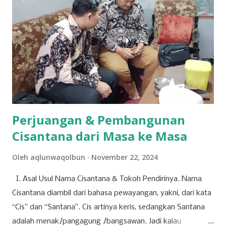
Mania Dadakan). Meski belum berhasil keluar sebagai juara,
pengalaman tersebut menjadi tonggak sejarah penting
dalam karier bermusiknya. “Iya alhamdulillah aktu tannggal
28 maret kemarin, ikut dmd ya walaupun tidak sampai jadi
juara cuman aku ingin terus mendalami dan berkiprah lewat
karya Aku di dunia seni musik ini,” tuturnya kala
diwawancara Kamis (9/4/2026). Baginya, kegagalan...
Perjuangan & Pembangunan
Cisantana dari Masa ke Masa
Oleh
aqlunwaqolbun
November 22, 2024
I. Asal Usul Nama Cisantana & Tokoh Pendirinya. Nama
Cisantana diambil dari bahasa pewayangan, yakni, dari kata
“Cis” dan “Santana”. Cis artinya keris, sedangkan Santana
adalah menak/pangagung /bangsawan. Jadi kalau