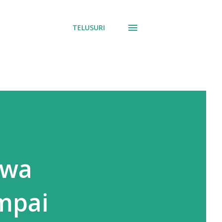
TELUSURI
owa
ampai