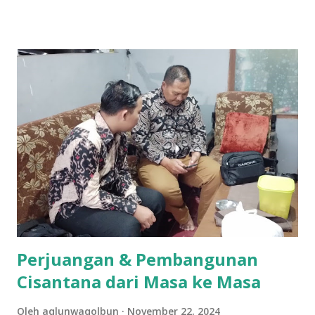
mungkin awalnya hanya dikenal di jagat TikTok melalui
konten-konten cover lagu yang ia unggah secara konsisten.
Namun, langkahnya tak berhenti di media sosial saja. Pada
28 Maret 2026 lalu, Ikyy memberanikan diri untuk tampil
dalam ajang pencarian bakat bergengsi, DMD (Dangdut
Mania Dadakan). Meski belum berhasil keluar sebagai juara,
pengalaman tersebut menjadi tonggak sejarah penting
dalam karier bermusiknya. “Iya alhamdulillah aktu tannggal
28 maret kemarin, ikut dmd ya walaupun tidak sampai jadi
juara cuman aku ingin terus mendalami dan berkiprah lewat
karya Aku di dunia seni musik ini,” tuturnya kala
diwawancara Kamis (9/4/2026). Baginya, kegagalan...
Perjuangan & Pembangunan
Cisantana dari Masa ke Masa
Oleh
aqlunwaqolbun
November 22, 2024