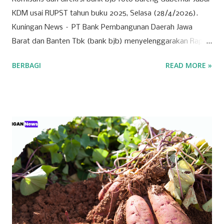
KDM usai RUPST tahun buku 2025, Selasa (28/4/2026).
Kuningan News – PT Bank Pembangunan Daerah Jawa
Barat dan Banten Tbk (bank bjb) menyelenggarakan Rapat
Umum Pemegang Saham Tahunan (RUPST) Tahun Buku
BERBAGI
READ MORE »
2025 pada Selasa (28/4/2026). Rapat berlangsung secara
hybrid, dengan kehadiran fisik terbatas di Bale Pakuan
(Gedung Negara Pakuan), Bandung serta partisipasi daring
melalui platform eASY.KSEI. Sebagai institusi keuangan
yang mengedepankan prinsip tata kelola perusahaan yang
baik, bank bjb mengundang seluruh pemegang saham
untuk turut serta dalam forum strategis ini. RUPST menjadi
wadah penting dalam proses pengambilan keputusan yang
berdampak langsung pada arah dan pertumbuhan
perusahaan ke depan. Tujuh agenda utama telah disusun
untuk dibahas dan diputuskan dalam RUPST kali ini.
Agenda-agenda tersebut disusun berdasarkan peraturan