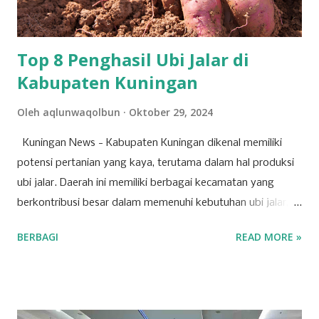
perundang-undangan, usulan pemegang saham utama,
serta kepentingan strategis korporasi dalam men...
Top 8 Penghasil Ubi Jalar di
Kabupaten Kuningan
Oleh
aqlunwaqolbun
Oktober 29, 2024
Kuningan News - Kabupaten Kuningan dikenal memiliki
potensi pertanian yang kaya, terutama dalam hal produksi
ubi jalar. Daerah ini memiliki berbagai kecamatan yang
berkontribusi besar dalam memenuhi kebutuhan ubi jalar,
baik untuk konsumsi lokal maupun regional. Berikut adalah
BERBAGI
READ MORE »
tujuh kecamatan di Kabupaten Kuningan yang mencatat
produksi tertinggi untuk komoditas ubi jalar. 1. Kecamatan
Cilimus Kecamatan Cilimus berada di peringkat pertama
sebagai penghasil ubi jalar terbesar di Kabupaten Kuningan.