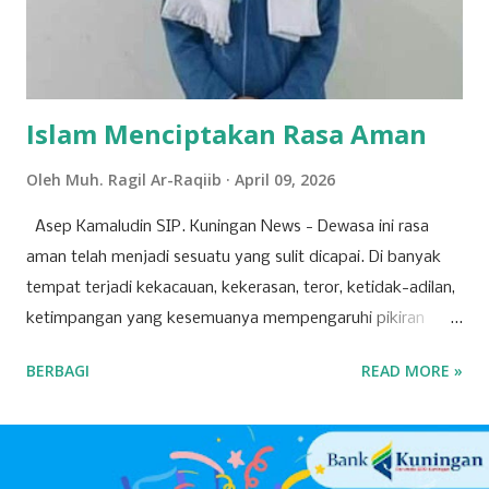
dipakai menulis oleh bangsawan tersebut terbanglah ke
Panulisan, maka sangatlah kental ada istilah Cisantana-
Panulisan . Wilayah Kabupaten Kuningan, sudah disebut
dalam jaman keraja...
Islam Menciptakan Rasa Aman
Oleh
Muh. Ragil Ar-Raqiib
April 09, 2026
Asep Kamaludin SIP. Kuningan News - Dewasa ini rasa
aman telah menjadi sesuatu yang sulit dicapai. Di banyak
tempat terjadi kekacauan, kekerasan, teror, ketidak-adilan,
ketimpangan yang kesemuanya mempengaruhi pikiran
manusia, hingga berdampak pada ketidak-nyamanan dan
BERBAGI
READ MORE »
ketidak-amanan. Padahal, setiap orang mendambakan
kondisi dan suasana aman. Rasa aman adalah salah satu
kebutuhan dasar manusia, yang jika dikalkulasi lebih
berharga daripada kesehatan. Seseorang yang sakit