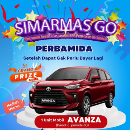
mungkin dapat tertidur, tetapi yang takut, dapat dipastikan
tidak dapat tidur, mungkin hanya sekedar hilang kantuknya
saja. Bagi yang sakit bisa merasa aman dan tidak
merasakan penyakitnya, akan tetapi bagi yang tidak
merasa aman, walaupun sehat, ia akan merasa terganggu
hidupnya. Secara etimologi perkataan aman berasal dari
bahasa Arab yang memiliki akar kata dan pengertian sama
dengan iman dan amanah . Tidak terlalu sulit menemukan
ketiga kata tersebut dalam al-Qur’an. A...