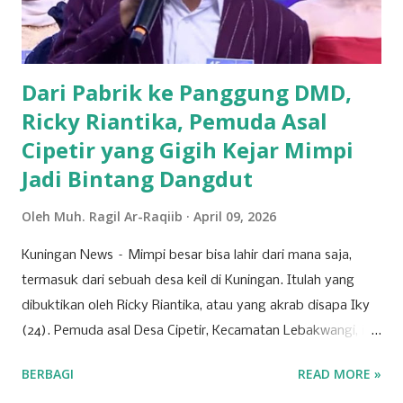
mahasiswa seperti, PMII dan GMNI yang ikut merapat.
“Alhamdulillah di Muscab kali ini dalam rangka menyusun
struktur DPC ke depan 202...
Dari Pabrik ke Panggung DMD,
Ricky Riantika, Pemuda Asal
Cipetir yang Gigih Kejar Mimpi
Jadi Bintang Dangdut
Oleh
Muh. Ragil Ar-Raqiib
April 09, 2026
Kuningan News – Mimpi besar bisa lahir dari mana saja,
termasuk dari sebuah desa keil di Kuningan. Itulah yang
dibuktikan oleh Ricky Riantika, atau yang akrab disapa Iky
(24). Pemuda asal Desa Cipetir, Kecamatan Lebakwangi, ini
tengah mencuri perhatian lewat keberaniannya menembus
BERBAGI
READ MORE »
ketatnya persaingan di dunia hiburan nasional. Nama Iky