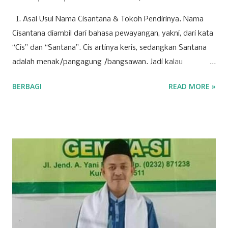
I. Asal Usul Nama Cisantana & Tokoh Pendirinya. Nama
Cisantana diambil dari bahasa pewayangan, yakni, dari kata
“Cis” dan “Santana”. Cis artinya keris, sedangkan Santana
adalah menak/pangagung /bangsawan. Jadi kalau
digabungkan Cisantana adalah keris milik seorang
BERBAGI
READ MORE »
pangagung/ bangsawan, atau juga bisa berarti seorang
pangagung / bangsawan/ menak dengan kerisnya, yang
melambangkan pamor kebangsawanan, pemberani, dan
menunjukkan orang-orang Cisantana ini punya trah
bangsawan/ningrat, berwibawa, berpendidikan. Menurut
cerita leluhur, Cis = keris dari seorang bangsawan/menak
tersebut melayang dan jatuh di blok
pangbadakan/sekarang blok Cimantri sebelah utara Dusun
Malaraman, dahulu disana tempatnya pangguyangan badak
(badak mandi lumpur) dan dari Pena/ pulpen yang sering