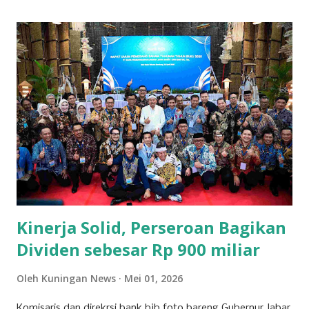
andalan masyarakat Kuningan dalam memenuhi kebutuhan
sehari-hari. Para pengusaha yang sukses di sektor ini
berhasil mengelola jaringan ritel yang luas dan berkontribusi
signifikan terhadap roda perekonomian daerah.
Keberhasilan mereka tak lepas dari strategi bisnis yang
tepat dan kemampuan menyesuaikan diri dengan
kebutuhan pasar yang dinamis. Selain ritel, sektor properti
dan konstruksi juga menjadi pilar penting bagi
perekonomian Kuningan. Beberapa perusahaan besar di
bidang ini terlibat dalam pembangunan infrastruktur yang
tidak hanya bermanfaat bagi daerah, tetapi...
Kinerja Solid, Perseroan Bagikan
Dividen sebesar Rp 900 miliar
Oleh
Kuningan News
Mei 01, 2026
Komisaris dan direkrsi bank bjb foto bareng Gubernur Jabar