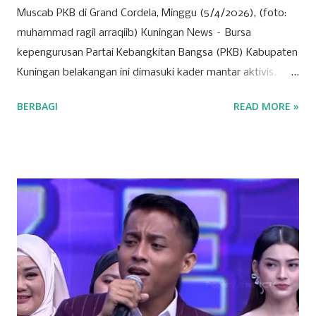
Muscab PKB di Grand Cordela, Minggu (5/4/2026), (foto:
muhammad ragil arraqiib) Kuningan News – Bursa
kepengurusan Partai Kebangkitan Bangsa (PKB) Kabupaten
Kuningan belakangan ini dimasuki kader mantar aktivis.
Partai yang identik dengan basis nahdliyin tersebut kini
BERBAGI
READ MORE »
semakin menunjukkan wajah barunya sebagai partai yang
terbuka. Banyak mantan aktivis mahasiswa hingga tokoh
muda dari berbagai latar belakang mulai menyatakan
ketertarikannya untuk bergabung atau "log in" ke partai
tersebut. Drs. H. Ujang Kosasih, Ketua PKB Kuningan,
menyebut PKB saat ini adalah wadah bagi seluruh warga
negara tanpa melihat latar belakang organisasi maupun
agama. Fenomena menarik perhatian adalah bergabungnya
sejumlah nama besar dari kalangan aktivis muda, seperti
Sadam Husain. Ada anak muda dari kalangan
Muhammadiyah, NU, hingga mantan aktivis dari organisasi