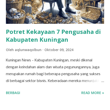
Potret Kekayaan 7 Pengusaha di
Kabupaten Kuningan
Oleh
aqlunwaqolbun
Oktober 09, 2024
Kuningan News - Kabupaten Kuningan, meski dikenal
dengan keindahan alam dan wisata pegunungannya, juga
merupakan rumah bagi beberapa pengusaha yang sukses
di berbagai sektor bisnis. Keberadaan mereka menunjukkan
bahwa Kuningan memiliki potensi ekonomi yang
BERBAGI
READ MORE »
berkembang pesat, dipicu oleh inovasi dan ketekunan para
pelaku usaha lokal. Salah satu sektor yang dominan di
wilayah ini adalah ritel. Beberapa toserba besar menjadi