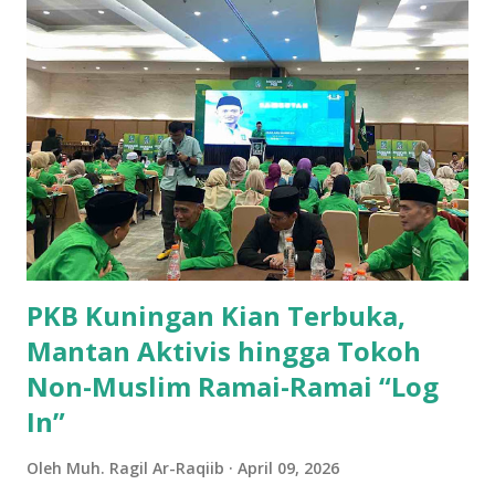
Dengan produksi sebesar 45.702 ton, Kecamatan Cilimus
menyumbangkan hampir setengah dari total produksi ubi
jalar di wilayah ini. Kondisi tanah yang subur dan teknik
pertanian yang optimal menjadikan Cilimus sebagai sentra
utama produksi ubi jalar. 2. Kecamatan Cigandamekar
Posisi kedua ditempati oleh Kecamatan Cigandamekar
dengan total produksi mencapai 28.966 ton. Daerah ini
dikenal dengan pertanian yang beragam dan kualitas ubi
jalar yang baik, sehingga mampu bersaing dengan ...
PKB Kuningan Kian Terbuka,
Mantan Aktivis hingga Tokoh
Non-Muslim Ramai-Ramai “Log
In”
Oleh
Muh. Ragil Ar-Raqiib
April 09, 2026