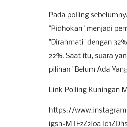
Pada polling sebelumny
"Ridhokan" menjadi pem
"Dirahmati" dengan 32%,
22%. Saat itu, suara y
pilihan "Belum Ada Yang
Link Polling Kuningan 
https://www.instagra
igsh=MTFzZ2l0aTd1ZDh