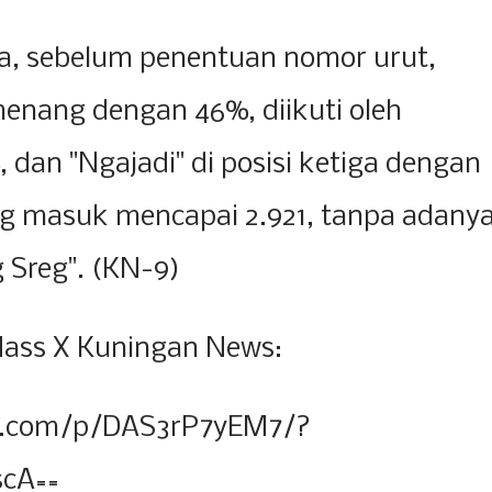
a, sebelum penentuan nomor urut,
enang dengan 46%, diikuti oleh
 dan "Ngajadi" di posisi ketiga dengan
ang masuk mencapai 2.921, tanpa adany
 Sreg". (KN-9)
Mass X Kuningan News:
m.com/p/DAS3rP7yEM7/?
scA==