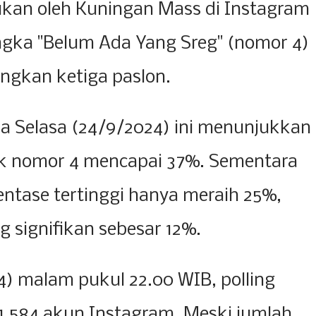
kukan oleh Kuningan Mass di Instagram
ka "Belum Ada Yang Sreg" (nomor 4)
dingkan ketiga paslon.
da Selasa (24/9/2024) ini menunjukkan
k nomor 4 mencapai 37%. Sementara
entase tertinggi hanya meraih 25%,
g signifikan sebesar 12%.
) malam pukul 22.00 WIB, polling
h 1.584 akun Instagram. Meski jumlah