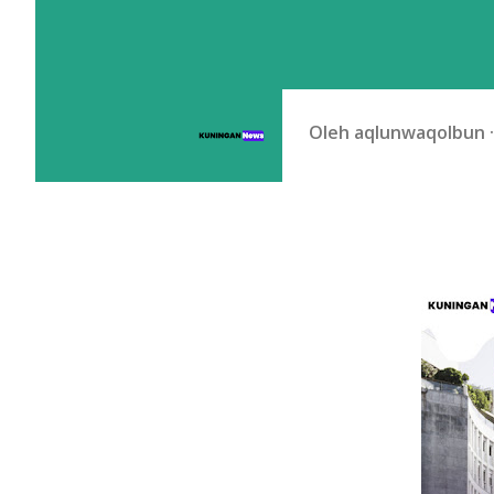
Oleh
aqlunwaqolbun