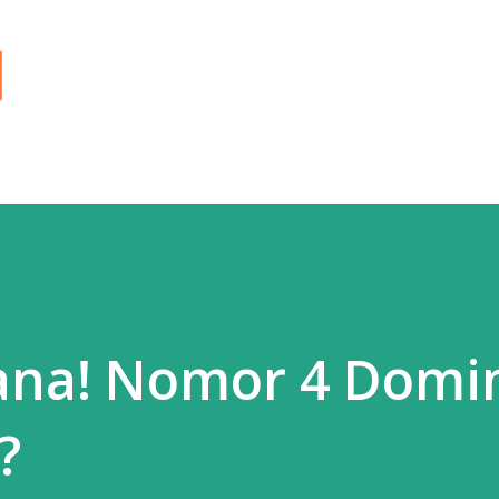
Langsung ke konten utama
ana! Nomor 4 Domin
?