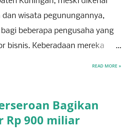
aten Kuningan, meski dikenal
 dan wisata pegunungannya,
bagi beberapa pengusaha yang
or bisnis. Keberadaan mereka
ingan memiliki potensi ekonomi
READ MORE »
 dipicu oleh inovasi dan
saha lokal. Salah satu sektor
 Perseroan Bagikan
ini adalah ritel. Beberapa
 Rp 900 miliar
 andalan masyarakat Kuningan
han sehari-hari. Para