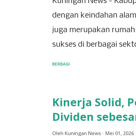
Kuningan News - Kabup
dengan keindahan alam
juga merupakan rumah 
sukses di berbagai sekt
menunjukkan bahwa Kun
BERBAGI
yang berkembang pesat,
ketekunan para pelaku u
Kinerja Solid,
yang dominan di wilayah 
Dividen sebesar
toserba besar menjadi
dalam memenuhi kebutu
Oleh
Kuningan News
Mei 01, 2026