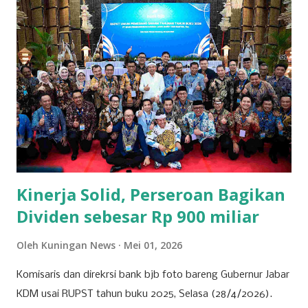
sehari-hari. Para pengusaha yang sukses di sektor ini
berhasil mengelola jaringan ritel yang luas dan berkontribusi
signifikan terhadap roda perekonomian daerah.
Keberhasilan mereka tak lepas dari strategi bisnis yang
tepat dan kemampuan menyesuaikan diri dengan
kebutuhan pasar yang dinamis. Selain ritel, sektor properti
dan konstruksi juga menjadi pilar penting bagi
perekonomian Kuningan. Beberapa perusahaan besar di
bidang ini terlibat dalam pembangunan infrastruktur yang
tidak hanya bermanfaat bagi daerah, tetapi...
Kinerja Solid, Perseroan Bagikan
Dividen sebesar Rp 900 miliar
Oleh
Kuningan News
Mei 01, 2026
Komisaris dan direkrsi bank bjb foto bareng Gubernur Jabar
KDM usai RUPST tahun buku 2025, Selasa (28/4/2026).