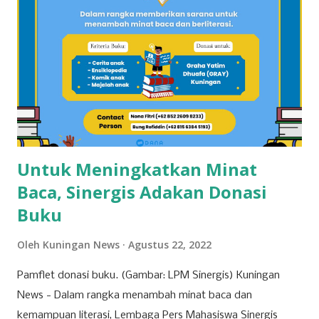
jalar di wilayah ini. Kondisi tanah yang subur dan teknik
pertanian yang optimal menjadikan Cilimus sebagai sentra
utama produksi ubi jalar. 2. Kecamatan Cigandamekar
Posisi kedua ditempati oleh Kecamatan Cigandamekar
dengan total produksi mencapai 28.966 ton. Daerah ini
dikenal dengan pertanian yang beragam dan kualitas ubi
jalar yang baik, sehingga mampu bersaing dengan ...
Untuk Meningkatkan Minat
Baca, Sinergis Adakan Donasi
Buku
Oleh
Kuningan News
Agustus 22, 2022
Pamflet donasi buku. (Gambar: LPM Sinergis) Kuningan
News - Dalam rangka menambah minat baca dan
kemampuan literasi, Lembaga Pers Mahasiswa Sinergis