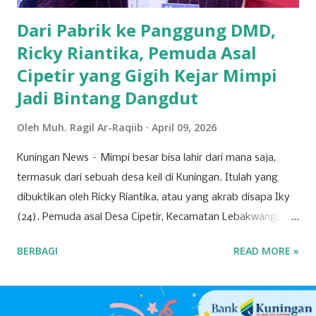
struktur DPC ke depan 202...
Dari Pabrik ke Panggung DMD,
Ricky Riantika, Pemuda Asal
Cipetir yang Gigih Kejar Mimpi
Jadi Bintang Dangdut
Oleh
Muh. Ragil Ar-Raqiib
April 09, 2026
Kuningan News – Mimpi besar bisa lahir dari mana saja,
termasuk dari sebuah desa keil di Kuningan. Itulah yang
dibuktikan oleh Ricky Riantika, atau yang akrab disapa Iky
(24). Pemuda asal Desa Cipetir, Kecamatan Lebakwangi, ini
tengah mencuri perhatian lewat keberaniannya menembus
BERBAGI
READ MORE »
ketatnya persaingan di dunia hiburan nasional. Nama Iky
mungkin awalnya hanya dikenal di jagat TikTok melalui
konten-konten cover lagu yang ia unggah secara konsisten.