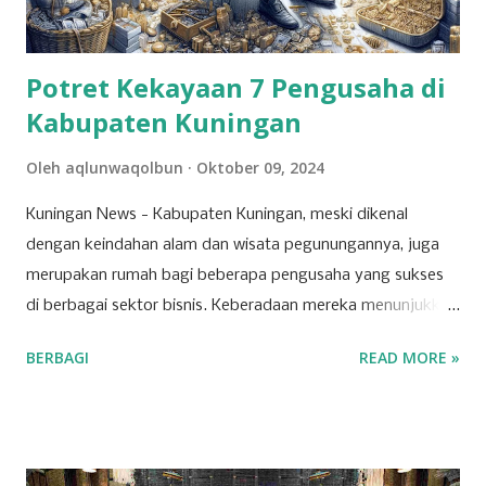
Potret Kekayaan 7 Pengusaha di
Kabupaten Kuningan
Oleh
aqlunwaqolbun
Oktober 09, 2024
Kuningan News - Kabupaten Kuningan, meski dikenal
dengan keindahan alam dan wisata pegunungannya, juga
merupakan rumah bagi beberapa pengusaha yang sukses
di berbagai sektor bisnis. Keberadaan mereka menunjukkan
bahwa Kuningan memiliki potensi ekonomi yang
BERBAGI
READ MORE »
berkembang pesat, dipicu oleh inovasi dan ketekunan para
pelaku usaha lokal. Salah satu sektor yang dominan di
wilayah ini adalah ritel. Beberapa toserba besar menjadi
andalan masyarakat Kuningan dalam memenuhi kebutuhan