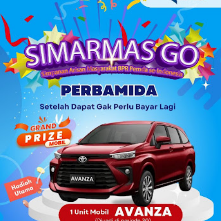
Namun, langkahnya tak berhenti di media sosial saja. Pada
28 Maret 2026 lalu, Ikyy memberanikan diri untuk tampil
dalam ajang pencarian bakat bergengsi, DMD (Dangdut
Mania Dadakan). Meski belum berhasil keluar sebagai juara,
pengalaman tersebut menjadi tonggak sejarah penting
dalam karier bermusiknya. “Iya alhamdulillah aktu tannggal
28 maret kemarin, ikut dmd ya walaupun tidak sampai jadi
juara cuman aku ingin terus mendalami dan berkiprah lewat
karya Aku di dunia seni musik ini,” tuturnya kala
diwawancara Kamis (9/4/2026). Baginya, kegagalan...