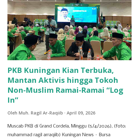
tersebut melayang dan jatuh di blok
pangbadakan/sekarang blok Cimantri sebelah utara Dusun
Malaraman, dahulu disana tempatnya pangguyangan badak
(badak mandi lumpur) dan dari Pena/ pulpen yang sering
dipakai menulis oleh bangsawan tersebut terbanglah ke
Panulisan, maka sangatlah kental ada istilah Cisantana-
Panulisan . Wilayah Kabupaten Kuningan, sudah disebut
dalam jaman keraja...
PKB Kuningan Kian Terbuka,
Mantan Aktivis hingga Tokoh
Non-Muslim Ramai-Ramai “Log
In”
Oleh
Muh. Ragil Ar-Raqiib
April 09, 2026
Muscab PKB di Grand Cordela, Minggu (5/4/2026), (foto:
muhammad ragil arraqiib) Kuningan News – Bursa