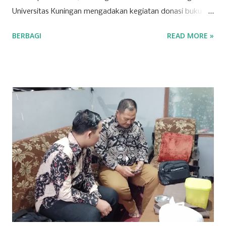
Universitas Kuningan mengadakan kegiatan donasi buku.
Buku yang didonasikan nantinya akan dikirimkan ke Graha
BERBAGI
READ MORE »
Yatim Dhu'afa Kuningan. Pengumpulan donasi buku
dilakukan dari tanggal 1 Agustus sampai 1 Oktober 2022.
Adapun genre buku yang diterima adalah buku cerita,
komik, dan majalah untuk anak serta ensiklopedia. Bagi
siapapun yang ingin melakukan donasi buku dapat
menghubungi narahubung Fitri (085226098233) atau
Rofiddin (081563845193). Kegiatan donasi buku tersebut
adalah bagian dari kegiatan yang akan Sinergis lakukan
dalam waktu dekat, yaitu diskusi publik yang membahas
mengenai kesehatan mental. "Sebetulnya donasi buku itu
rangkaian kegiatan dari acara diskusi publik. Karena Sinergis
juga memiliki kegiatan rutinan yang tujuannya agar
meningkatkan minat baca dan literasi," jelas Elsa Nur
Sabela, Wakil Ketua Sinergis, s...