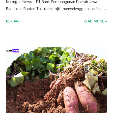
Kuningan News – PT Bank Pembangunan Daerah Jawa
Barat dan Banten Tbk (bank bjb) menyelenggarakan Rapat
Umum Pemegang Saham Tahunan (RUPST) Tahun Buku
BERBAGI
READ MORE »
2025 pada Selasa (28/4/2026). Rapat berlangsung secara
hybrid, dengan kehadiran fisik terbatas di Bale Pakuan
(Gedung Negara Pakuan), Bandung serta partisipasi daring
melalui platform eASY.KSEI. Sebagai institusi keuangan
yang mengedepankan prinsip tata kelola perusahaan yang
baik, bank bjb mengundang seluruh pemegang saham
untuk turut serta dalam forum strategis ini. RUPST menjadi
wadah penting dalam proses pengambilan keputusan yang
berdampak langsung pada arah dan pertumbuhan
perusahaan ke depan. Tujuh agenda utama telah disusun
untuk dibahas dan diputuskan dalam RUPST kali ini.
Agenda-agenda tersebut disusun berdasarkan peraturan
perundang-undangan, usulan pemegang saham utama,