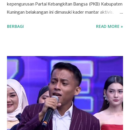
kepengurusan Partai Kebangkitan Bangsa (PKB) Kabupaten
Kuningan belakangan ini dimasuki kader mantar aktivis.
Partai yang identik dengan basis nahdliyin tersebut kini
BERBAGI
READ MORE »
semakin menunjukkan wajah barunya sebagai partai yang
terbuka. Banyak mantan aktivis mahasiswa hingga tokoh
muda dari berbagai latar belakang mulai menyatakan
ketertarikannya untuk bergabung atau "log in" ke partai
tersebut. Drs. H. Ujang Kosasih, Ketua PKB Kuningan,
menyebut PKB saat ini adalah wadah bagi seluruh warga
negara tanpa melihat latar belakang organisasi maupun
agama. Fenomena menarik perhatian adalah bergabungnya
sejumlah nama besar dari kalangan aktivis muda, seperti
Sadam Husain. Ada anak muda dari kalangan
Muhammadiyah, NU, hingga mantan aktivis dari organisasi
mahasiswa seperti, PMII dan GMNI yang ikut merapat.
“Alhamdulillah di Muscab kali ini dalam rangka menyusun