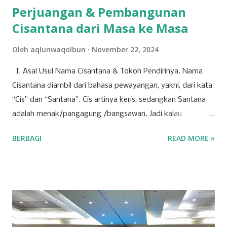
Perjuangan & Pembangunan
Cisantana dari Masa ke Masa
Oleh
aqlunwaqolbun
November 22, 2024
I. Asal Usul Nama Cisantana & Tokoh Pendirinya. Nama
Cisantana diambil dari bahasa pewayangan, yakni, dari kata
“Cis” dan “Santana”. Cis artinya keris, sedangkan Santana
adalah menak/pangagung /bangsawan. Jadi kalau
digabungkan Cisantana adalah keris milik seorang
BERBAGI
READ MORE »
pangagung/ bangsawan, atau juga bisa berarti seorang
pangagung / bangsawan/ menak dengan kerisnya, yang
melambangkan pamor kebangsawanan, pemberani, dan
menunjukkan orang-orang Cisantana ini punya trah
bangsawan/ningrat, berwibawa, berpendidikan. Menurut
cerita leluhur, Cis = keris dari seorang bangsawan/menak