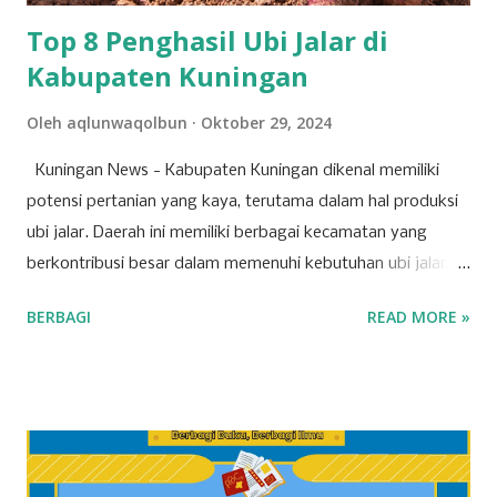
serta kepentingan strategis korporasi dalam men...
Top 8 Penghasil Ubi Jalar di
Kabupaten Kuningan
Oleh
aqlunwaqolbun
Oktober 29, 2024
Kuningan News - Kabupaten Kuningan dikenal memiliki
potensi pertanian yang kaya, terutama dalam hal produksi
ubi jalar. Daerah ini memiliki berbagai kecamatan yang
berkontribusi besar dalam memenuhi kebutuhan ubi jalar,
baik untuk konsumsi lokal maupun regional. Berikut adalah
BERBAGI
READ MORE »
tujuh kecamatan di Kabupaten Kuningan yang mencatat
produksi tertinggi untuk komoditas ubi jalar. 1. Kecamatan
Cilimus Kecamatan Cilimus berada di peringkat pertama
sebagai penghasil ubi jalar terbesar di Kabupaten Kuningan.
Dengan produksi sebesar 45.702 ton, Kecamatan Cilimus
menyumbangkan hampir setengah dari total produksi ubi