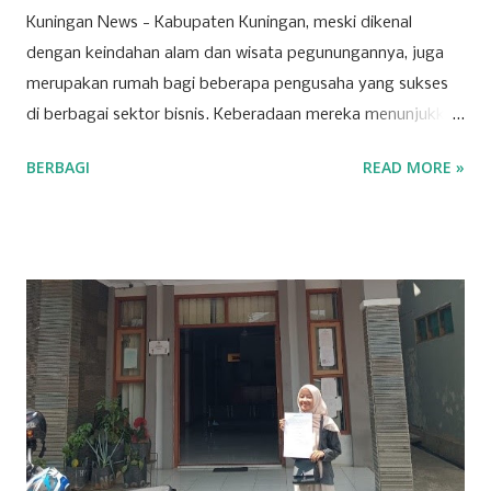
Kuningan News - Kabupaten Kuningan, meski dikenal
dengan keindahan alam dan wisata pegunungannya, juga
merupakan rumah bagi beberapa pengusaha yang sukses
di berbagai sektor bisnis. Keberadaan mereka menunjukkan
bahwa Kuningan memiliki potensi ekonomi yang
BERBAGI
READ MORE »
berkembang pesat, dipicu oleh inovasi dan ketekunan para
pelaku usaha lokal. Salah satu sektor yang dominan di
wilayah ini adalah ritel. Beberapa toserba besar menjadi
andalan masyarakat Kuningan dalam memenuhi kebutuhan
sehari-hari. Para pengusaha yang sukses di sektor ini
berhasil mengelola jaringan ritel yang luas dan berkontribusi
signifikan terhadap roda perekonomian daerah.
Keberhasilan mereka tak lepas dari strategi bisnis yang
tepat dan kemampuan menyesuaikan diri dengan
kebutuhan pasar yang dinamis. Selain ritel, sektor properti
dan konstruksi juga menjadi pilar penting bagi