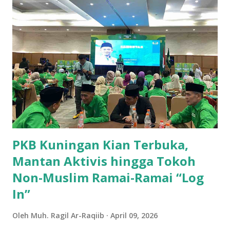
Dengan produksi sebesar 45.702 ton, Kecamatan Cilimus
menyumbangkan hampir setengah dari total produksi ubi
jalar di wilayah ini. Kondisi tanah yang subur dan teknik
pertanian yang optimal menjadikan Cilimus sebagai sentra
utama produksi ubi jalar. 2. Kecamatan Cigandamekar
Posisi kedua ditempati oleh Kecamatan Cigandamekar
dengan total produksi mencapai 28.966 ton. Daerah ini
dikenal dengan pertanian yang beragam dan kualitas ubi
jalar yang baik, sehingga mampu bersaing dengan ...
PKB Kuningan Kian Terbuka,
Mantan Aktivis hingga Tokoh
Non-Muslim Ramai-Ramai “Log
In”
Oleh
Muh. Ragil Ar-Raqiib
April 09, 2026