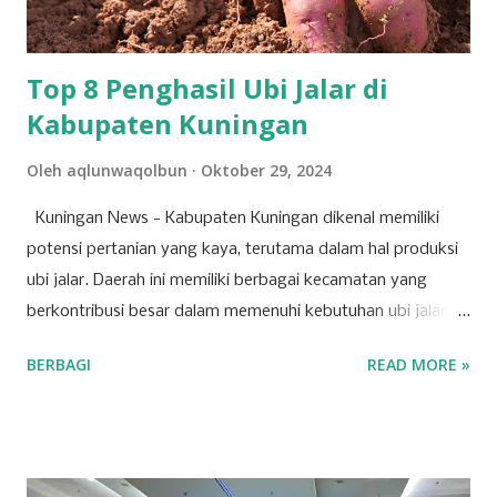
sebaliknya, memandang kepemimpinan sebagai wilayah
ijtihad manus...
Top 8 Penghasil Ubi Jalar di
Kabupaten Kuningan
Oleh
aqlunwaqolbun
Oktober 29, 2024
Kuningan News - Kabupaten Kuningan dikenal memiliki
potensi pertanian yang kaya, terutama dalam hal produksi
ubi jalar. Daerah ini memiliki berbagai kecamatan yang
berkontribusi besar dalam memenuhi kebutuhan ubi jalar,
baik untuk konsumsi lokal maupun regional. Berikut adalah
BERBAGI
READ MORE »
tujuh kecamatan di Kabupaten Kuningan yang mencatat
produksi tertinggi untuk komoditas ubi jalar. 1. Kecamatan
Cilimus Kecamatan Cilimus berada di peringkat pertama
sebagai penghasil ubi jalar terbesar di Kabupaten Kuningan.