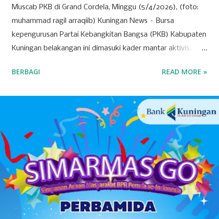
Muscab PKB di Grand Cordela, Minggu (5/4/2026), (foto:
muhammad ragil arraqiib) Kuningan News – Bursa
kepengurusan Partai Kebangkitan Bangsa (PKB) Kabupaten
Kuningan belakangan ini dimasuki kader mantar aktivis.
Partai yang identik dengan basis nahdliyin tersebut kini
BERBAGI
READ MORE »
semakin menunjukkan wajah barunya sebagai partai yang
terbuka. Banyak mantan aktivis mahasiswa hingga tokoh
muda dari berbagai latar belakang mulai menyatakan
ketertarikannya untuk bergabung atau "log in" ke partai
tersebut. Drs. H. Ujang Kosasih, Ketua PKB Kuningan,
menyebut PKB saat ini adalah wadah bagi seluruh warga
negara tanpa melihat latar belakang organisasi maupun
agama. Fenomena menarik perhatian adalah bergabungnya
sejumlah nama besar dari kalangan aktivis muda, seperti
Sadam Husain. Ada anak muda dari kalangan
Muhammadiyah, NU, hingga mantan aktivis dari organisasi