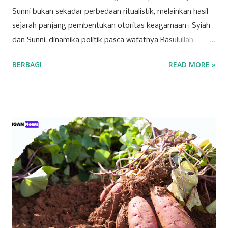
Sunni bukan sekadar perbedaan ritualistik, melainkan hasil
sejarah panjang pembentukan otoritas keagamaan : Syiah
dan Sunni, dinamika politik pasca wafatnya Rasulullah,
perkembangan metodologi hukum dan dalam konteks
BERBAGI
READ MORE »
modern, serta implikasi geopolitik global. Memahami
perbedaan ini secara utuh sangat penting, bukan hanya
untuk memahami interaksi intra-umat, tetapi juga untuk
membaca arah geopolitik dunia Islam dalam isu-isu
mendesak seperti Palestina, hegemoni regional, dan konflik
global.¹ 1. Fondasi Epistemologis: Imamah vs. Syura Syiah
Imamiyah menempatkan imamah sebagai bagian inti
akidah dan kelanjutan dari misi kenabian. Imamah bukan
sekadar jabatan politik, melainkan “otoritas ilahiah” yang
diyakini ma‘shum dan menjadi hujjah atas umat. Al-Kulaini
dalam al-Kāfi menegaskan bahwa perkataan Imam adalah
hujjah sebagaimana perkataan Rasulullah.² Sunni,