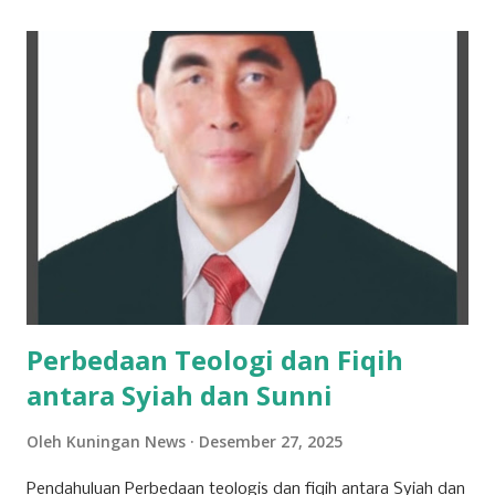
Namun, langkahnya tak berhenti di media sosial saja. Pada
28 Maret 2026 lalu, Ikyy memberanikan diri untuk tampil
dalam ajang pencarian bakat bergengsi, DMD (Dangdut
Mania Dadakan). Meski belum berhasil keluar sebagai juara,
pengalaman tersebut menjadi tonggak sejarah penting
dalam karier bermusiknya. “Iya alhamdulillah aktu tannggal
28 maret kemarin, ikut dmd ya walaupun tidak sampai jadi
juara cuman aku ingin terus mendalami dan berkiprah lewat
karya Aku di dunia seni musik ini,” tuturnya kala
diwawancara Kamis (9/4/2026). Baginya, kegagalan...
Perbedaan Teologi dan Fiqih
antara Syiah dan Sunni
Oleh
Kuningan News
Desember 27, 2025
Pendahuluan Perbedaan teologis dan fiqih antara Syiah dan