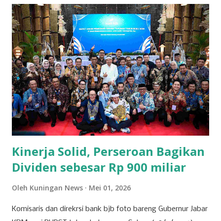
sampai ke daerah sekitar Kota Kuningan pada waktu itu
dikenal dengan “Kejene” yang artinya Kuning dan
penduduknya menganut agama Hindu (Agama Sanghiang).
Pemerintahan Kajene yang terletak di Blok Sidapurna Desa
Purwawinangun yang disebut Sidapurna artinya “Jadi
Sempurna” oleh Syekh Maulana Akbar. Beliau menetap
disana dan berhasil menjalin hubungan baik dengan
pemerintahan Kajene dan mendirikan Pesantren di
Sidapurna. Syekh Maulana Akbar menikah dengan seorang
putri dari tokoh penting di lingkungan t...
Kinerja Solid, Perseroan Bagikan
Dividen sebesar Rp 900 miliar
Oleh
Kuningan News
Mei 01, 2026
Komisaris dan direkrsi bank bjb foto bareng Gubernur Jabar