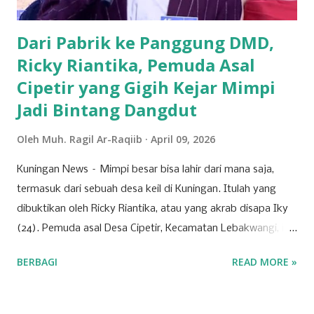
perundang-undangan, usulan pemegang saham utama,
serta kepentingan strategis korporasi dalam men...
Dari Pabrik ke Panggung DMD,
Ricky Riantika, Pemuda Asal
Cipetir yang Gigih Kejar Mimpi
Jadi Bintang Dangdut
Oleh
Muh. Ragil Ar-Raqiib
April 09, 2026
Kuningan News – Mimpi besar bisa lahir dari mana saja,
termasuk dari sebuah desa keil di Kuningan. Itulah yang
dibuktikan oleh Ricky Riantika, atau yang akrab disapa Iky
(24). Pemuda asal Desa Cipetir, Kecamatan Lebakwangi, ini
tengah mencuri perhatian lewat keberaniannya menembus
BERBAGI
READ MORE »
ketatnya persaingan di dunia hiburan nasional. Nama Iky
mungkin awalnya hanya dikenal di jagat TikTok melalui
konten-konten cover lagu yang ia unggah secara konsisten.