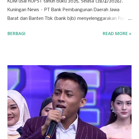
KDM usai RUPST tahun buku 2025, Selasa (28/4/2026).
Kuningan News – PT Bank Pembangunan Daerah Jawa
Barat dan Banten Tbk (bank bjb) menyelenggarakan Rapat
Umum Pemegang Saham Tahunan (RUPST) Tahun Buku
BERBAGI
READ MORE »
2025 pada Selasa (28/4/2026). Rapat berlangsung secara
hybrid, dengan kehadiran fisik terbatas di Bale Pakuan
(Gedung Negara Pakuan), Bandung serta partisipasi daring
melalui platform eASY.KSEI. Sebagai institusi keuangan
yang mengedepankan prinsip tata kelola perusahaan yang
baik, bank bjb mengundang seluruh pemegang saham
untuk turut serta dalam forum strategis ini. RUPST menjadi
wadah penting dalam proses pengambilan keputusan yang
berdampak langsung pada arah dan pertumbuhan
perusahaan ke depan. Tujuh agenda utama telah disusun
untuk dibahas dan diputuskan dalam RUPST kali ini.
Agenda-agenda tersebut disusun berdasarkan peraturan