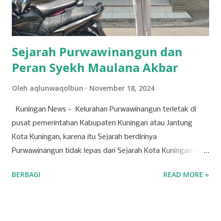
perekonomian Kuningan. Beberapa perusahaan besar di
bidang ini terlibat dalam pembangunan infrastruktur yang
tidak hanya bermanfaat bagi daerah, tetapi...
Sejarah Purwawinangun dan
Peran Syekh Maulana Akbar
Oleh
aqlunwaqolbun
November 18, 2024
Kuningan News - Kelurahan Purwawinangun terletak di
pusat pemerintahan Kabupaten Kuningan atau Jantung
Kota Kuningan, karena itu Sejarah berdirinya
Purwawinangun tidak lepas dari Sejarah Kota Kuningan. Ada
seorang ulama yang Bernama Syekh Maulana Akbar yang
BERBAGI
READ MORE »
melakukan perjalanan ke Pasembangan yang meneruskan
perjalanan mengembangkan Agama Islam serta pernah
singgah sebentar ketempat yang disebut Bumi Haji di
daerah Luragung. Beliau meneruskan perjalanannya hingga