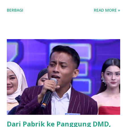
Partai yang identik dengan basis nahdliyin tersebut kini
BERBAGI
READ MORE »
semakin menunjukkan wajah barunya sebagai partai yang
terbuka. Banyak mantan aktivis mahasiswa hingga tokoh
muda dari berbagai latar belakang mulai menyatakan
ketertarikannya untuk bergabung atau "log in" ke partai
tersebut. Drs. H. Ujang Kosasih, Ketua PKB Kuningan,
menyebut PKB saat ini adalah wadah bagi seluruh warga
negara tanpa melihat latar belakang organisasi maupun
agama. Fenomena menarik perhatian adalah bergabungnya
sejumlah nama besar dari kalangan aktivis muda, seperti
Sadam Husain. Ada anak muda dari kalangan
Muhammadiyah, NU, hingga mantan aktivis dari organisasi
mahasiswa seperti, PMII dan GMNI yang ikut merapat.
“Alhamdulillah di Muscab kali ini dalam rangka menyusun
struktur DPC ke depan 202...
Dari Pabrik ke Panggung DMD,