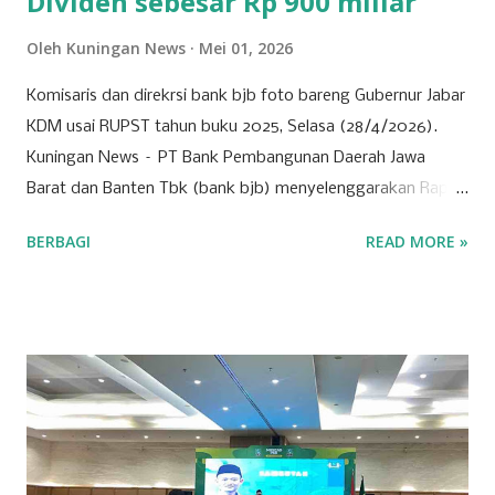
Dividen sebesar Rp 900 miliar
Oleh
Kuningan News
Mei 01, 2026
Komisaris dan direkrsi bank bjb foto bareng Gubernur Jabar
KDM usai RUPST tahun buku 2025, Selasa (28/4/2026).
Kuningan News – PT Bank Pembangunan Daerah Jawa
Barat dan Banten Tbk (bank bjb) menyelenggarakan Rapat
Umum Pemegang Saham Tahunan (RUPST) Tahun Buku
BERBAGI
READ MORE »
2025 pada Selasa (28/4/2026). Rapat berlangsung secara
hybrid, dengan kehadiran fisik terbatas di Bale Pakuan
(Gedung Negara Pakuan), Bandung serta partisipasi daring
melalui platform eASY.KSEI. Sebagai institusi keuangan
yang mengedepankan prinsip tata kelola perusahaan yang
baik, bank bjb mengundang seluruh pemegang saham
untuk turut serta dalam forum strategis ini. RUPST menjadi
wadah penting dalam proses pengambilan keputusan yang