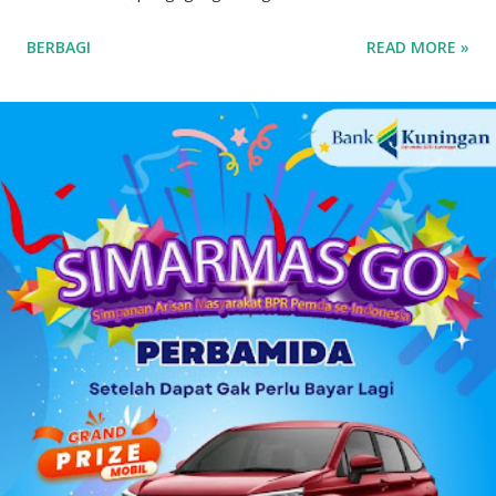
digabungkan Cisantana adalah keris milik seorang
BERBAGI
READ MORE »
pangagung/ bangsawan, atau juga bisa berarti seorang
pangagung / bangsawan/ menak dengan kerisnya, yang
melambangkan pamor kebangsawanan, pemberani, dan
menunjukkan orang-orang Cisantana ini punya trah
bangsawan/ningrat, berwibawa, berpendidikan. Menurut
cerita leluhur, Cis = keris dari seorang bangsawan/menak
tersebut melayang dan jatuh di blok
pangbadakan/sekarang blok Cimantri sebelah utara Dusun
Malaraman, dahulu disana tempatnya pangguyangan badak
(badak mandi lumpur) dan dari Pena/ pulpen yang sering
dipakai menulis oleh bangsawan tersebut terbanglah ke
Panulisan, maka sangatlah kental ada istilah Cisantana-
Panulisan . Wilayah Kabupaten Kuningan, sudah disebut
dalam jaman keraja...