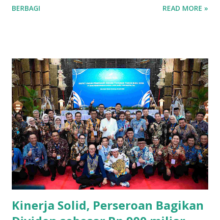
BERBAGI
READ MORE »
berkembang pesat, dipicu oleh inovasi dan ketekunan para
pelaku usaha lokal. Salah satu sektor yang dominan di
wilayah ini adalah ritel. Beberapa toserba besar menjadi
andalan masyarakat Kuningan dalam memenuhi kebutuhan
sehari-hari. Para pengusaha yang sukses di sektor ini
berhasil mengelola jaringan ritel yang luas dan berkontribusi
signifikan terhadap roda perekonomian daerah.
Keberhasilan mereka tak lepas dari strategi bisnis yang
tepat dan kemampuan menyesuaikan diri dengan
kebutuhan pasar yang dinamis. Selain ritel, sektor properti
dan konstruksi juga menjadi pilar penting bagi
perekonomian Kuningan. Beberapa perusahaan besar di
bidang ini terlibat dalam pembangunan infrastruktur yang
tidak hanya bermanfaat bagi daerah, tetapi...
Kinerja Solid, Perseroan Bagikan