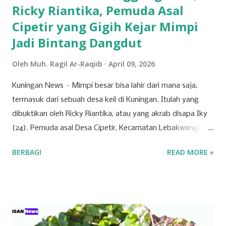
Ricky Riantika, Pemuda Asal
Cipetir yang Gigih Kejar Mimpi
Jadi Bintang Dangdut
Oleh
Muh. Ragil Ar-Raqiib
April 09, 2026
Kuningan News – Mimpi besar bisa lahir dari mana saja,
termasuk dari sebuah desa keil di Kuningan. Itulah yang
dibuktikan oleh Ricky Riantika, atau yang akrab disapa Iky
(24). Pemuda asal Desa Cipetir, Kecamatan Lebakwangi, ini
tengah mencuri perhatian lewat keberaniannya menembus
BERBAGI
READ MORE »
ketatnya persaingan di dunia hiburan nasional. Nama Iky
mungkin awalnya hanya dikenal di jagat TikTok melalui
konten-konten cover lagu yang ia unggah secara konsisten.
Namun, langkahnya tak berhenti di media sosial saja. Pada
28 Maret 2026 lalu, Ikyy memberanikan diri untuk tampil