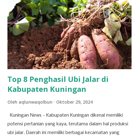
dalam ajang pencarian bakat bergengsi, DMD (Dangdut
Mania Dadakan). Meski belum berhasil keluar sebagai juara,
pengalaman tersebut menjadi tonggak sejarah penting
dalam karier bermusiknya. “Iya alhamdulillah aktu tannggal
28 maret kemarin, ikut dmd ya walaupun tidak sampai jadi
juara cuman aku ingin terus mendalami dan berkiprah lewat
karya Aku di dunia seni musik ini,” tuturnya kala
diwawancara Kamis (9/4/2026). Baginya, kegagalan...
Top 8 Penghasil Ubi Jalar di
Kabupaten Kuningan
Oleh
aqlunwaqolbun
Oktober 29, 2024
Kuningan News - Kabupaten Kuningan dikenal memiliki
potensi pertanian yang kaya, terutama dalam hal produksi
ubi jalar. Daerah ini memiliki berbagai kecamatan yang