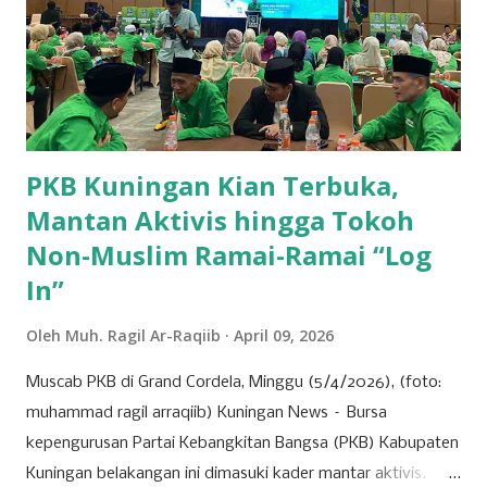
berdampak langsung pada arah dan pertumbuhan
perusahaan ke depan. Tujuh agenda utama telah disusun
untuk dibahas dan diputuskan dalam RUPST kali ini.
Agenda-agenda tersebut disusun berdasarkan peraturan
perundang-undangan, usulan pemegang saham utama,
serta kepentingan strategis korporasi dalam men...
PKB Kuningan Kian Terbuka,
Mantan Aktivis hingga Tokoh
Non-Muslim Ramai-Ramai “Log
In”
Oleh
Muh. Ragil Ar-Raqiib
April 09, 2026
Muscab PKB di Grand Cordela, Minggu (5/4/2026), (foto:
muhammad ragil arraqiib) Kuningan News – Bursa
kepengurusan Partai Kebangkitan Bangsa (PKB) Kabupaten
Kuningan belakangan ini dimasuki kader mantar aktivis.