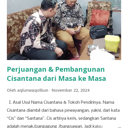
Rofiddin (081563845193). Kegiatan donasi buku tersebut
adalah bagian dari kegiatan yang akan Sinergis lakukan
dalam waktu dekat, yaitu diskusi publik yang membahas
mengenai kesehatan mental. "Sebetulnya donasi buku itu
rangkaian kegiatan dari acara diskusi publik. Karena Sinergis
juga memiliki kegiatan rutinan yang tujuannya agar
meningkatkan minat baca dan literasi," jelas Elsa Nur
Sabela, Wakil Ketua Sinergis, s...
Perjuangan & Pembangunan
Cisantana dari Masa ke Masa
Oleh
aqlunwaqolbun
November 22, 2024
I. Asal Usul Nama Cisantana & Tokoh Pendirinya. Nama
Cisantana diambil dari bahasa pewayangan, yakni, dari kata
“Cis” dan “Santana”. Cis artinya keris, sedangkan Santana
adalah menak/pangagung /bangsawan. Jadi kalau