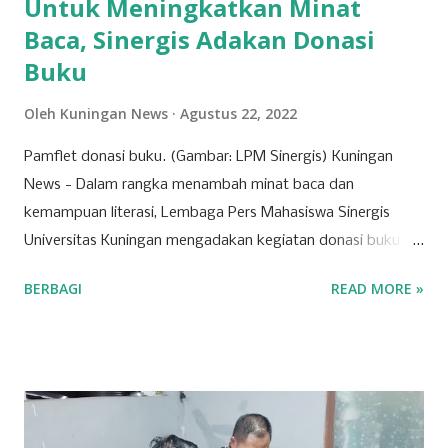
Untuk Meningkatkan Minat
Baca, Sinergis Adakan Donasi
Buku
Oleh
Kuningan News
Agustus 22, 2022
Pamflet donasi buku. (Gambar: LPM Sinergis) Kuningan
News - Dalam rangka menambah minat baca dan
kemampuan literasi, Lembaga Pers Mahasiswa Sinergis
Universitas Kuningan mengadakan kegiatan donasi buku.
Buku yang didonasikan nantinya akan dikirimkan ke Graha
BERBAGI
READ MORE »
Yatim Dhu'afa Kuningan. Pengumpulan donasi buku
dilakukan dari tanggal 1 Agustus sampai 1 Oktober 2022.
Adapun genre buku yang diterima adalah buku cerita,
komik, dan majalah untuk anak serta ensiklopedia. Bagi
siapapun yang ingin melakukan donasi buku dapat
menghubungi narahubung Fitri (085226098233) atau