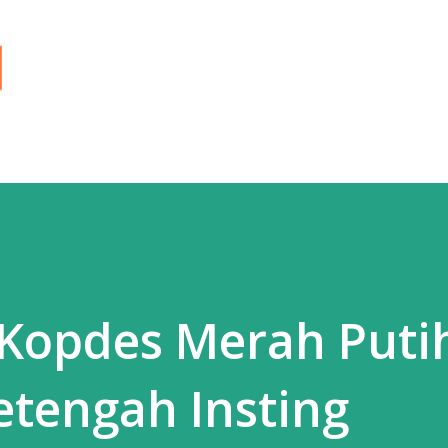
Langsung ke konten utama
 Kopdes Merah Puti
Setengah Insting