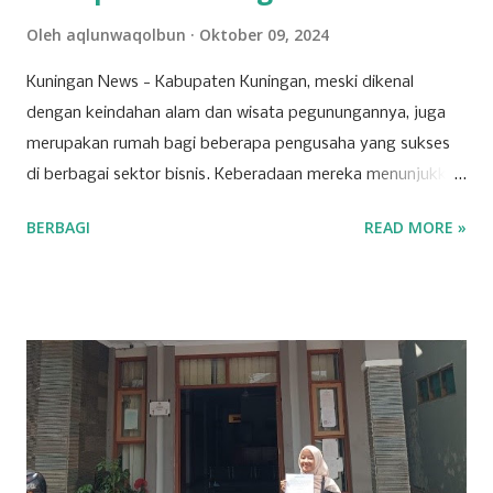
Oleh
aqlunwaqolbun
Oktober 09, 2024
Kuningan News - Kabupaten Kuningan, meski dikenal
dengan keindahan alam dan wisata pegunungannya, juga
merupakan rumah bagi beberapa pengusaha yang sukses
di berbagai sektor bisnis. Keberadaan mereka menunjukkan
bahwa Kuningan memiliki potensi ekonomi yang
BERBAGI
READ MORE »
berkembang pesat, dipicu oleh inovasi dan ketekunan para
pelaku usaha lokal. Salah satu sektor yang dominan di
wilayah ini adalah ritel. Beberapa toserba besar menjadi
andalan masyarakat Kuningan dalam memenuhi kebutuhan
sehari-hari. Para pengusaha yang sukses di sektor ini
berhasil mengelola jaringan ritel yang luas dan berkontribusi
signifikan terhadap roda perekonomian daerah.
Keberhasilan mereka tak lepas dari strategi bisnis yang
tepat dan kemampuan menyesuaikan diri dengan