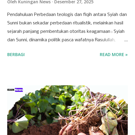
Oleh
Kuningan News
Desember 27, 2025
Pendahuluan Perbedaan teologis dan fiqih antara Syiah dan
Sunni bukan sekadar perbedaan ritualistik, melainkan hasil
sejarah panjang pembentukan otoritas keagamaan : Syiah
dan Sunni, dinamika politik pasca wafatnya Rasulullah,
perkembangan metodologi hukum dan dalam konteks
BERBAGI
READ MORE »
modern, serta implikasi geopolitik global. Memahami
perbedaan ini secara utuh sangat penting, bukan hanya
untuk memahami interaksi intra-umat, tetapi juga untuk
membaca arah geopolitik dunia Islam dalam isu-isu
mendesak seperti Palestina, hegemoni regional, dan konflik
global.¹ 1. Fondasi Epistemologis: Imamah vs. Syura Syiah
Imamiyah menempatkan imamah sebagai bagian inti
akidah dan kelanjutan dari misi kenabian. Imamah bukan
sekadar jabatan politik, melainkan “otoritas ilahiah” yang
diyakini ma‘shum dan menjadi hujjah atas umat. Al-Kulaini