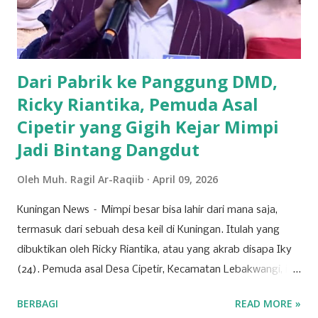
untuk dibahas dan diputuskan dalam RUPST kali ini.
Agenda-agenda tersebut disusun berdasarkan peraturan
perundang-undangan, usulan pemegang saham utama,
serta kepentingan strategis korporasi dalam men...
Dari Pabrik ke Panggung DMD,
Ricky Riantika, Pemuda Asal
Cipetir yang Gigih Kejar Mimpi
Jadi Bintang Dangdut
Oleh
Muh. Ragil Ar-Raqiib
April 09, 2026
Kuningan News – Mimpi besar bisa lahir dari mana saja,
termasuk dari sebuah desa keil di Kuningan. Itulah yang
dibuktikan oleh Ricky Riantika, atau yang akrab disapa Iky
(24). Pemuda asal Desa Cipetir, Kecamatan Lebakwangi, ini
tengah mencuri perhatian lewat keberaniannya menembus
BERBAGI
READ MORE »
ketatnya persaingan di dunia hiburan nasional. Nama Iky