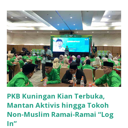
sebagai penghasil ubi jalar terbesar di Kabupaten Kuningan.
Dengan produksi sebesar 45.702 ton, Kecamatan Cilimus
menyumbangkan hampir setengah dari total produksi ubi
jalar di wilayah ini. Kondisi tanah yang subur dan teknik
pertanian yang optimal menjadikan Cilimus sebagai sentra
utama produksi ubi jalar. 2. Kecamatan Cigandamekar
Posisi kedua ditempati oleh Kecamatan Cigandamekar
dengan total produksi mencapai 28.966 ton. Daerah ini
dikenal dengan pertanian yang beragam dan kualitas ubi
jalar yang baik, sehingga mampu bersaing dengan ...
PKB Kuningan Kian Terbuka,
Mantan Aktivis hingga Tokoh
Non-Muslim Ramai-Ramai “Log
In”