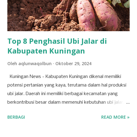
dalam al-Kāfi menegaskan bahwa perkataan Imam adalah
hujjah sebagaimana perkataan Rasulullah.² Sunni,
sebaliknya, memandang kepemimpinan sebagai wilayah
ijtihad manus...
Top 8 Penghasil Ubi Jalar di
Kabupaten Kuningan
Oleh
aqlunwaqolbun
Oktober 29, 2024
Kuningan News - Kabupaten Kuningan dikenal memiliki
potensi pertanian yang kaya, terutama dalam hal produksi
ubi jalar. Daerah ini memiliki berbagai kecamatan yang
berkontribusi besar dalam memenuhi kebutuhan ubi jalar,
baik untuk konsumsi lokal maupun regional. Berikut adalah
BERBAGI
READ MORE »
tujuh kecamatan di Kabupaten Kuningan yang mencatat
produksi tertinggi untuk komoditas ubi jalar. 1. Kecamatan
Cilimus Kecamatan Cilimus berada di peringkat pertama