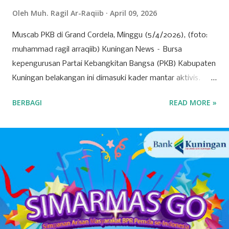
Oleh
Muh. Ragil Ar-Raqiib
April 09, 2026
Muscab PKB di Grand Cordela, Minggu (5/4/2026), (foto:
muhammad ragil arraqiib) Kuningan News – Bursa
kepengurusan Partai Kebangkitan Bangsa (PKB) Kabupaten
Kuningan belakangan ini dimasuki kader mantar aktivis.
Partai yang identik dengan basis nahdliyin tersebut kini
BERBAGI
READ MORE »
semakin menunjukkan wajah barunya sebagai partai yang
terbuka. Banyak mantan aktivis mahasiswa hingga tokoh
muda dari berbagai latar belakang mulai menyatakan
ketertarikannya untuk bergabung atau "log in" ke partai
tersebut. Drs. H. Ujang Kosasih, Ketua PKB Kuningan,
menyebut PKB saat ini adalah wadah bagi seluruh warga
negara tanpa melihat latar belakang organisasi maupun
agama. Fenomena menarik perhatian adalah bergabungnya
sejumlah nama besar dari kalangan aktivis muda, seperti