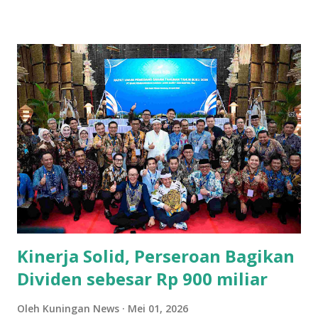
singgah sebentar ketempat yang disebut Bumi Haji di
daerah Luragung. Beliau meneruskan perjalanannya hingga
sampai ke daerah sekitar Kota Kuningan pada waktu itu
dikenal dengan “Kejene” yang artinya Kuning dan
penduduknya menganut agama Hindu (Agama Sanghiang).
Pemerintahan Kajene yang terletak di Blok Sidapurna Desa
Purwawinangun yang disebut Sidapurna artinya “Jadi
Sempurna” oleh Syekh Maulana Akbar. Beliau menetap
disana dan berhasil menjalin hubungan baik dengan
pemerintahan Kajene dan mendirikan Pesantren di
Sidapurna. Syekh Maulana Akbar menikah dengan seorang
putri dari tokoh penting di lingkungan t...
Kinerja Solid, Perseroan Bagikan
Dividen sebesar Rp 900 miliar
Oleh
Kuningan News
Mei 01, 2026