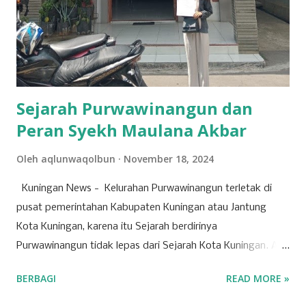
kebutuhan pasar yang dinamis. Selain ritel, sektor properti
dan konstruksi juga menjadi pilar penting bagi
perekonomian Kuningan. Beberapa perusahaan besar di
bidang ini terlibat dalam pembangunan infrastruktur yang
tidak hanya bermanfaat bagi daerah, tetapi...
Sejarah Purwawinangun dan
Peran Syekh Maulana Akbar
Oleh
aqlunwaqolbun
November 18, 2024
Kuningan News - Kelurahan Purwawinangun terletak di
pusat pemerintahan Kabupaten Kuningan atau Jantung
Kota Kuningan, karena itu Sejarah berdirinya
Purwawinangun tidak lepas dari Sejarah Kota Kuningan. Ada
seorang ulama yang Bernama Syekh Maulana Akbar yang
BERBAGI
READ MORE »
melakukan perjalanan ke Pasembangan yang meneruskan
perjalanan mengembangkan Agama Islam serta pernah