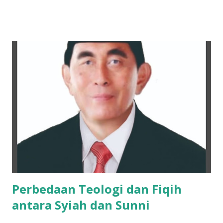
mungkin awalnya hanya dikenal di jagat TikTok melalui
konten-konten cover lagu yang ia unggah secara konsisten.
Namun, langkahnya tak berhenti di media sosial saja. Pada
28 Maret 2026 lalu, Ikyy memberanikan diri untuk tampil
dalam ajang pencarian bakat bergengsi, DMD (Dangdut
Mania Dadakan). Meski belum berhasil keluar sebagai juara,
pengalaman tersebut menjadi tonggak sejarah penting
dalam karier bermusiknya. “Iya alhamdulillah aktu tannggal
28 maret kemarin, ikut dmd ya walaupun tidak sampai jadi
juara cuman aku ingin terus mendalami dan berkiprah lewat
karya Aku di dunia seni musik ini,” tuturnya kala
diwawancara Kamis (9/4/2026). Baginya, kegagalan...
Perbedaan Teologi dan Fiqih
antara Syiah dan Sunni