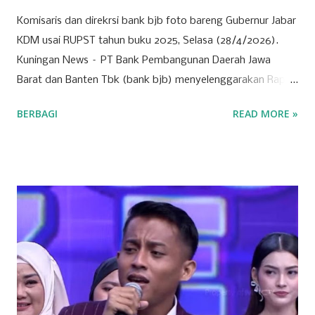
Komisaris dan direkrsi bank bjb foto bareng Gubernur Jabar
KDM usai RUPST tahun buku 2025, Selasa (28/4/2026).
Kuningan News – PT Bank Pembangunan Daerah Jawa
Barat dan Banten Tbk (bank bjb) menyelenggarakan Rapat
Umum Pemegang Saham Tahunan (RUPST) Tahun Buku
BERBAGI
READ MORE »
2025 pada Selasa (28/4/2026). Rapat berlangsung secara
hybrid, dengan kehadiran fisik terbatas di Bale Pakuan
(Gedung Negara Pakuan), Bandung serta partisipasi daring
melalui platform eASY.KSEI. Sebagai institusi keuangan
yang mengedepankan prinsip tata kelola perusahaan yang
baik, bank bjb mengundang seluruh pemegang saham
untuk turut serta dalam forum strategis ini. RUPST menjadi
wadah penting dalam proses pengambilan keputusan yang
berdampak langsung pada arah dan pertumbuhan
perusahaan ke depan. Tujuh agenda utama telah disusun