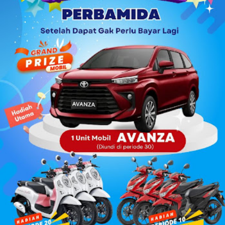
Sadam Husain. Ada anak muda dari kalangan
Muhammadiyah, NU, hingga mantan aktivis dari organisasi
mahasiswa seperti, PMII dan GMNI yang ikut merapat.
“Alhamdulillah di Muscab kali ini dalam rangka menyusun
struktur DPC ke depan 202...