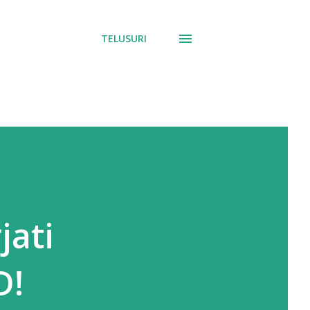
TELUSURI
jati
D!