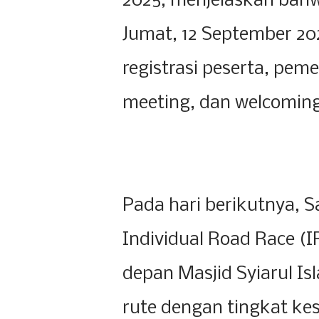
2025, menjelaskan bahw
Jumat, 12 September 2
registrasi peserta, peme
meeting, dan welcoming
Pada hari berikutnya, S
Individual Road Race (IR
depan Masjid Syiarul I
rute dengan tingkat kesu