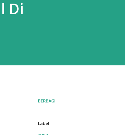
l Di
BERBAGI
Label