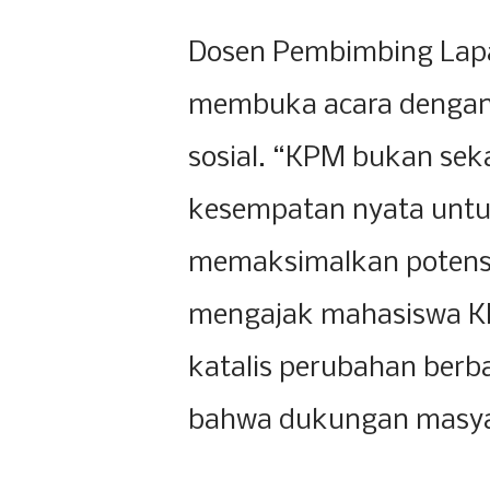
Dosen Pembimbing Lapang
membuka acara dengan
sosial. “KPM bukan seka
kesempatan nyata unt
memaksimalkan potensi 
mengajak mahasiswa KK
katalis perubahan berb
bahwa dukungan masyar