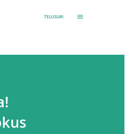
TELUSURI
a!
okus