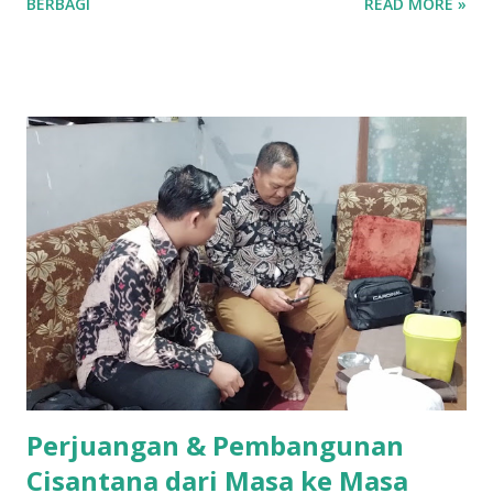
BERBAGI
READ MORE »
ketatnya persaingan di dunia hiburan nasional. Nama Iky
mungkin awalnya hanya dikenal di jagat TikTok melalui
konten-konten cover lagu yang ia unggah secara konsisten.
Namun, langkahnya tak berhenti di media sosial saja. Pada
28 Maret 2026 lalu, Ikyy memberanikan diri untuk tampil
dalam ajang pencarian bakat bergengsi, DMD (Dangdut
Mania Dadakan). Meski belum berhasil keluar sebagai juara,
pengalaman tersebut menjadi tonggak sejarah penting
dalam karier bermusiknya. “Iya alhamdulillah aktu tannggal
28 maret kemarin, ikut dmd ya walaupun tidak sampai jadi
juara cuman aku ingin terus mendalami dan berkiprah lewat
karya Aku di dunia seni musik ini,” tuturnya kala
diwawancara Kamis (9/4/2026). Baginya, kegagalan...
Perjuangan & Pembangunan
Cisantana dari Masa ke Masa