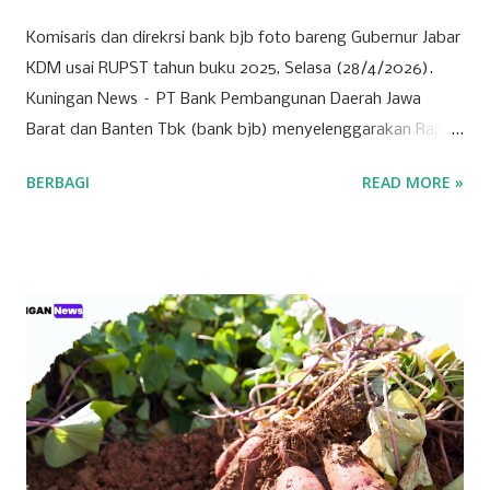
Komisaris dan direkrsi bank bjb foto bareng Gubernur Jabar
KDM usai RUPST tahun buku 2025, Selasa (28/4/2026).
Kuningan News – PT Bank Pembangunan Daerah Jawa
Barat dan Banten Tbk (bank bjb) menyelenggarakan Rapat
Umum Pemegang Saham Tahunan (RUPST) Tahun Buku
BERBAGI
READ MORE »
2025 pada Selasa (28/4/2026). Rapat berlangsung secara
hybrid, dengan kehadiran fisik terbatas di Bale Pakuan
(Gedung Negara Pakuan), Bandung serta partisipasi daring
melalui platform eASY.KSEI. Sebagai institusi keuangan
yang mengedepankan prinsip tata kelola perusahaan yang
baik, bank bjb mengundang seluruh pemegang saham
untuk turut serta dalam forum strategis ini. RUPST menjadi
wadah penting dalam proses pengambilan keputusan yang
berdampak langsung pada arah dan pertumbuhan
perusahaan ke depan. Tujuh agenda utama telah disusun