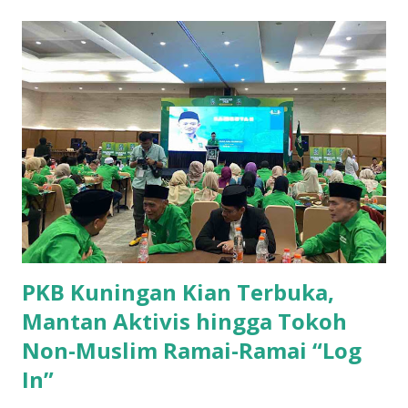
sebagai penghasil ubi jalar terbesar di Kabupaten Kuningan.
Dengan produksi sebesar 45.702 ton, Kecamatan Cilimus
menyumbangkan hampir setengah dari total produksi ubi
jalar di wilayah ini. Kondisi tanah yang subur dan teknik
pertanian yang optimal menjadikan Cilimus sebagai sentra
utama produksi ubi jalar. 2. Kecamatan Cigandamekar
Posisi kedua ditempati oleh Kecamatan Cigandamekar
dengan total produksi mencapai 28.966 ton. Daerah ini
dikenal dengan pertanian yang beragam dan kualitas ubi
jalar yang baik, sehingga mampu bersaing dengan ...
PKB Kuningan Kian Terbuka,
Mantan Aktivis hingga Tokoh
Non-Muslim Ramai-Ramai “Log
In”