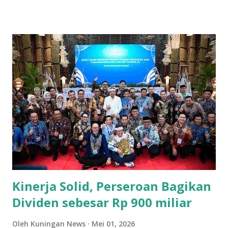
pelaku usaha lokal. Salah satu sektor yang dominan di
wilayah ini adalah ritel. Beberapa toserba besar menjadi
andalan masyarakat Kuningan dalam memenuhi kebutuhan
sehari-hari. Para pengusaha yang sukses di sektor ini
berhasil mengelola jaringan ritel yang luas dan berkontribusi
signifikan terhadap roda perekonomian daerah.
Keberhasilan mereka tak lepas dari strategi bisnis yang
tepat dan kemampuan menyesuaikan diri dengan
kebutuhan pasar yang dinamis. Selain ritel, sektor properti
dan konstruksi juga menjadi pilar penting bagi
perekonomian Kuningan. Beberapa perusahaan besar di
bidang ini terlibat dalam pembangunan infrastruktur yang
tidak hanya bermanfaat bagi daerah, tetapi...
Kinerja Solid, Perseroan Bagikan
Dividen sebesar Rp 900 miliar
Oleh
Kuningan News
Mei 01, 2026