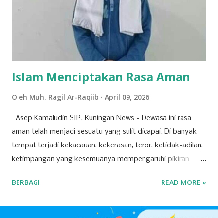
(badak mandi lumpur) dan dari Pena/ pulpen yang sering
dipakai menulis oleh bangsawan tersebut terbanglah ke
Panulisan, maka sangatlah kental ada istilah Cisantana-
Panulisan . Wilayah Kabupaten Kuningan, sudah disebut
dalam jaman keraja...
Islam Menciptakan Rasa Aman
Oleh
Muh. Ragil Ar-Raqiib
April 09, 2026
Asep Kamaludin SIP. Kuningan News - Dewasa ini rasa
aman telah menjadi sesuatu yang sulit dicapai. Di banyak
tempat terjadi kekacauan, kekerasan, teror, ketidak-adilan,
ketimpangan yang kesemuanya mempengaruhi pikiran
manusia, hingga berdampak pada ketidak-nyamanan dan
BERBAGI
READ MORE »
ketidak-amanan. Padahal, setiap orang mendambakan
kondisi dan suasana aman. Rasa aman adalah salah satu
kebutuhan dasar manusia, yang jika dikalkulasi lebih