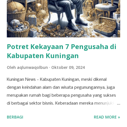
Potret Kekayaan 7 Pengusaha di
Kabupaten Kuningan
Oleh
aqlunwaqolbun
Oktober 09, 2024
Kuningan News - Kabupaten Kuningan, meski dikenal
dengan keindahan alam dan wisata pegunungannya, juga
merupakan rumah bagi beberapa pengusaha yang sukses
di berbagai sektor bisnis. Keberadaan mereka menunjukkan
bahwa Kuningan memiliki potensi ekonomi yang
BERBAGI
READ MORE »
berkembang pesat, dipicu oleh inovasi dan ketekunan para