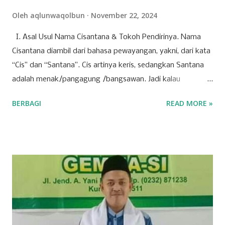
Oleh
aqlunwaqolbun
November 22, 2024
I. Asal Usul Nama Cisantana & Tokoh Pendirinya. Nama
Cisantana diambil dari bahasa pewayangan, yakni, dari kata
“Cis” dan “Santana”. Cis artinya keris, sedangkan Santana
adalah menak/pangagung /bangsawan. Jadi kalau
digabungkan Cisantana adalah keris milik seorang
BERBAGI
READ MORE »
pangagung/ bangsawan, atau juga bisa berarti seorang
pangagung / bangsawan/ menak dengan kerisnya, yang
melambangkan pamor kebangsawanan, pemberani, dan
menunjukkan orang-orang Cisantana ini punya trah
bangsawan/ningrat, berwibawa, berpendidikan. Menurut
cerita leluhur, Cis = keris dari seorang bangsawan/menak
tersebut melayang dan jatuh di blok
pangbadakan/sekarang blok Cimantri sebelah utara Dusun
Malaraman, dahulu disana tempatnya pangguyangan badak