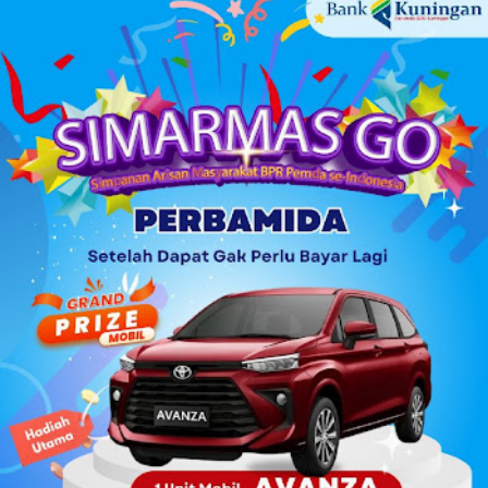
berharga daripada kesehatan. Seseorang yang sakit
mungkin dapat tertidur, tetapi yang takut, dapat dipastikan
tidak dapat tidur, mungkin hanya sekedar hilang kantuknya
saja. Bagi yang sakit bisa merasa aman dan tidak
merasakan penyakitnya, akan tetapi bagi yang tidak
merasa aman, walaupun sehat, ia akan merasa terganggu
hidupnya. Secara etimologi perkataan aman berasal dari
bahasa Arab yang memiliki akar kata dan pengertian sama
dengan iman dan amanah . Tidak terlalu sulit menemukan
ketiga kata tersebut dalam al-Qur’an. A...