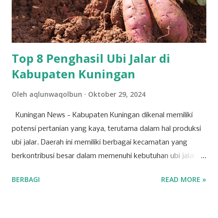
untuk dibahas dan diputuskan dalam RUPST kali ini.
Agenda-agenda tersebut disusun berdasarkan peraturan
perundang-undangan, usulan pemegang saham utama,
serta kepentingan strategis korporasi dalam men...
Top 8 Penghasil Ubi Jalar di
Kabupaten Kuningan
Oleh
aqlunwaqolbun
Oktober 29, 2024
Kuningan News - Kabupaten Kuningan dikenal memiliki
potensi pertanian yang kaya, terutama dalam hal produksi
ubi jalar. Daerah ini memiliki berbagai kecamatan yang
berkontribusi besar dalam memenuhi kebutuhan ubi jalar,
baik untuk konsumsi lokal maupun regional. Berikut adalah
BERBAGI
READ MORE »
tujuh kecamatan di Kabupaten Kuningan yang mencatat
produksi tertinggi untuk komoditas ubi jalar. 1. Kecamatan
Cilimus Kecamatan Cilimus berada di peringkat pertama