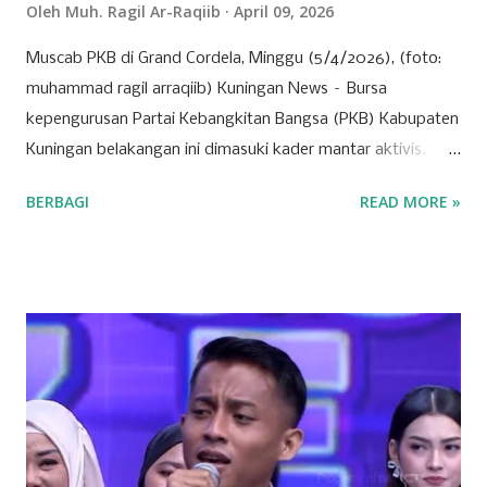
Oleh
Muh. Ragil Ar-Raqiib
April 09, 2026
Muscab PKB di Grand Cordela, Minggu (5/4/2026), (foto:
muhammad ragil arraqiib) Kuningan News – Bursa
kepengurusan Partai Kebangkitan Bangsa (PKB) Kabupaten
Kuningan belakangan ini dimasuki kader mantar aktivis.
Partai yang identik dengan basis nahdliyin tersebut kini
BERBAGI
READ MORE »
semakin menunjukkan wajah barunya sebagai partai yang
terbuka. Banyak mantan aktivis mahasiswa hingga tokoh
muda dari berbagai latar belakang mulai menyatakan
ketertarikannya untuk bergabung atau "log in" ke partai
tersebut. Drs. H. Ujang Kosasih, Ketua PKB Kuningan,
menyebut PKB saat ini adalah wadah bagi seluruh warga
negara tanpa melihat latar belakang organisasi maupun
agama. Fenomena menarik perhatian adalah bergabungnya
sejumlah nama besar dari kalangan aktivis muda, seperti
Sadam Husain. Ada anak muda dari kalangan