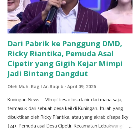
Muhammadiyah, NU, hingga mantan aktivis dari organisasi
mahasiswa seperti, PMII dan GMNI yang ikut merapat.
“Alhamdulillah di Muscab kali ini dalam rangka menyusun
struktur DPC ke depan 202...
Dari Pabrik ke Panggung DMD,
Ricky Riantika, Pemuda Asal
Cipetir yang Gigih Kejar Mimpi
Jadi Bintang Dangdut
Oleh
Muh. Ragil Ar-Raqiib
April 09, 2026
Kuningan News – Mimpi besar bisa lahir dari mana saja,
termasuk dari sebuah desa keil di Kuningan. Itulah yang
dibuktikan oleh Ricky Riantika, atau yang akrab disapa Iky
(24). Pemuda asal Desa Cipetir, Kecamatan Lebakwangi, ini
tengah mencuri perhatian lewat keberaniannya menembus