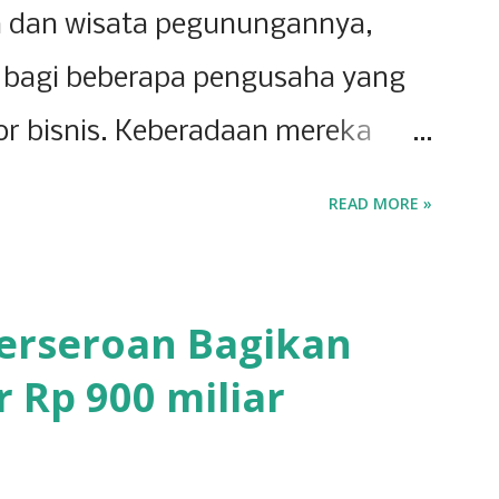
 dan wisata pegunungannya,
bagi beberapa pengusaha yang
or bisnis. Keberadaan mereka
ingan memiliki potensi ekonomi
READ MORE »
 dipicu oleh inovasi dan
saha lokal. Salah satu sektor
 Perseroan Bagikan
ini adalah ritel. Beberapa
 Rp 900 miliar
 andalan masyarakat Kuningan
han sehari-hari. Para