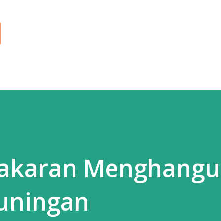
Langsung ke konten utama
bakaran Menghang
uningan