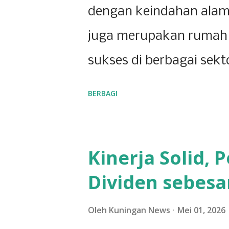
dengan keindahan alam
juga merupakan rumah 
sukses di berbagai sekt
menunjukkan bahwa Kun
BERBAGI
yang berkembang pesat,
ketekunan para pelaku u
Kinerja Solid,
yang dominan di wilayah 
Dividen sebesar
toserba besar menjadi
dalam memenuhi kebutu
Oleh
Kuningan News
Mei 01, 2026