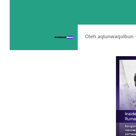
Oleh
aqlunwaqolbun