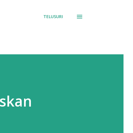
TELUSURI
uskan