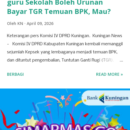
guru Sekolah Boleh Urunan
Bayar TGR Temuan BPK, Mau?
Oleh
KN
April 09, 2026
Keterangan pers Komisi IV DPRD Kuningan. Kuningan News
- Komisi IV DPRD Kabupaten Kuningan kembali memanggil
sejumlah Kepsek yang lembaganya menjadi temuan BPK,
dan dituntut pengembalian, Tuntutan Ganti Rugi (TGR).
Pemanggilan Kepsek dilakukan pada Rabu (8/4/2026)
BERBAGI
READ MORE »
kemarin. Nampak hanya beberapa Kepsek saja yang
dipanggil oleh dewan, dan dipintai keterangan. Pasca
pemanggilan Kepsek, banyak hal diungkap Komisi IV DPRD
dalam konferensi pers, seusai-nya pertemuan. Anggota
komisi IV nampak lengkap, mulai dari Hj Neneng, Yaya, H
Uci, Nurcholis, Satria, Devi, hingga Rudi Permana. Dalam
tanya jawab dengan awak media, terungkap juga bahwa