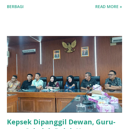
manusia, hingga berdampak pada ketidak-nyamanan dan
BERBAGI
READ MORE »
ketidak-amanan. Padahal, setiap orang mendambakan
kondisi dan suasana aman. Rasa aman adalah salah satu
kebutuhan dasar manusia, yang jika dikalkulasi lebih
berharga daripada kesehatan. Seseorang yang sakit
mungkin dapat tertidur, tetapi yang takut, dapat dipastikan
tidak dapat tidur, mungkin hanya sekedar hilang kantuknya
saja. Bagi yang sakit bisa merasa aman dan tidak
merasakan penyakitnya, akan tetapi bagi yang tidak
merasa aman, walaupun sehat, ia akan merasa terganggu
hidupnya. Secara etimologi perkataan aman berasal dari
bahasa Arab yang memiliki akar kata dan pengertian sama
dengan iman dan amanah . Tidak terlalu sulit menemukan
ketiga kata tersebut dalam al-Qur’an. A...
Kepsek Dipanggil Dewan, Guru-