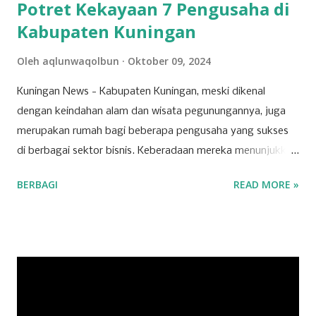
Potret Kekayaan 7 Pengusaha di
Kabupaten Kuningan
Oleh
aqlunwaqolbun
Oktober 09, 2024
Kuningan News - Kabupaten Kuningan, meski dikenal
dengan keindahan alam dan wisata pegunungannya, juga
merupakan rumah bagi beberapa pengusaha yang sukses
di berbagai sektor bisnis. Keberadaan mereka menunjukkan
bahwa Kuningan memiliki potensi ekonomi yang
BERBAGI
READ MORE »
berkembang pesat, dipicu oleh inovasi dan ketekunan para
pelaku usaha lokal. Salah satu sektor yang dominan di
wilayah ini adalah ritel. Beberapa toserba besar menjadi
andalan masyarakat Kuningan dalam memenuhi kebutuhan
sehari-hari. Para pengusaha yang sukses di sektor ini
berhasil mengelola jaringan ritel yang luas dan berkontribusi
signifikan terhadap roda perekonomian daerah.