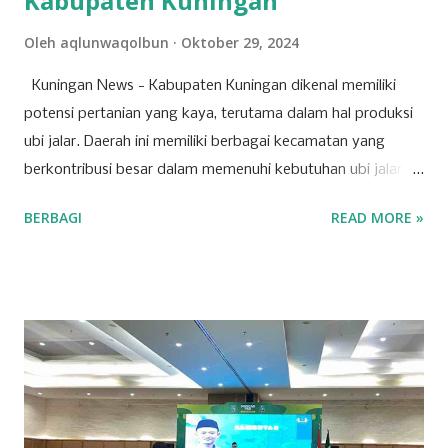
Kabupaten Kuningan
Oleh
aqlunwaqolbun
Oktober 29, 2024
Kuningan News - Kabupaten Kuningan dikenal memiliki
potensi pertanian yang kaya, terutama dalam hal produksi
ubi jalar. Daerah ini memiliki berbagai kecamatan yang
berkontribusi besar dalam memenuhi kebutuhan ubi jalar,
baik untuk konsumsi lokal maupun regional. Berikut adalah
BERBAGI
READ MORE »
tujuh kecamatan di Kabupaten Kuningan yang mencatat
produksi tertinggi untuk komoditas ubi jalar. 1. Kecamatan
Cilimus Kecamatan Cilimus berada di peringkat pertama
sebagai penghasil ubi jalar terbesar di Kabupaten Kuningan.
Dengan produksi sebesar 45.702 ton, Kecamatan Cilimus
menyumbangkan hampir setengah dari total produksi ubi
jalar di wilayah ini. Kondisi tanah yang subur dan teknik
pertanian yang optimal menjadikan Cilimus sebagai sentra