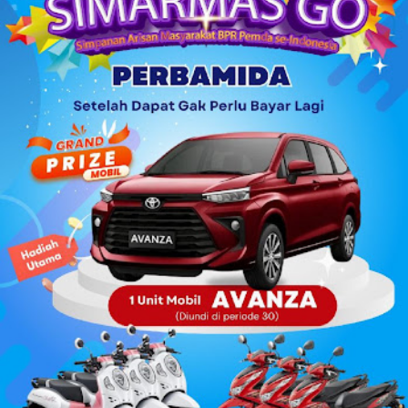
Kepsek -meskipun baru-, tetap harus bertanggung jawab
pengembalian anggaran sesuai rekomendasi BPK, karena
berposisi sebagai pengguna anggaran. Bahkan yang cukup
prihatin, penggantian anggaran itu tidak boleh diambil dari
dana operasional sekolah semacam BOS. Justru, tidak
dilarang secara formal jika gantj rugi itu bersumber dari
uang pribad...