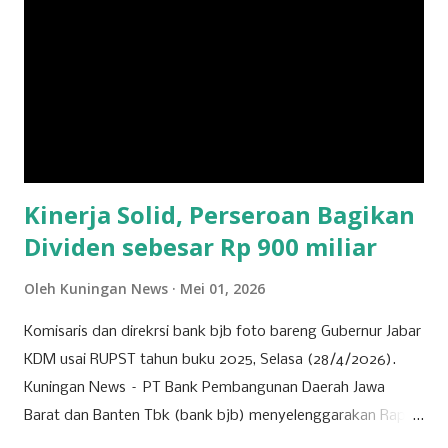
Keberhasilan mereka tak lepas dari strategi bisnis yang
tepat dan kemampuan menyesuaikan diri dengan
kebutuhan pasar yang dinamis. Selain ritel, sektor properti
dan konstruksi juga menjadi pilar penting bagi
perekonomian Kuningan. Beberapa perusahaan besar di
bidang ini terlibat dalam pembangunan infrastruktur yang
tidak hanya bermanfaat bagi daerah, tetapi...
Kinerja Solid, Perseroan Bagikan
Dividen sebesar Rp 900 miliar
Oleh
Kuningan News
Mei 01, 2026
Komisaris dan direkrsi bank bjb foto bareng Gubernur Jabar
KDM usai RUPST tahun buku 2025, Selasa (28/4/2026).
Kuningan News – PT Bank Pembangunan Daerah Jawa
Barat dan Banten Tbk (bank bjb) menyelenggarakan Rapat
Umum Pemegang Saham Tahunan (RUPST) Tahun Buku