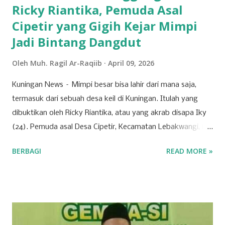
Ricky Riantika, Pemuda Asal
Cipetir yang Gigih Kejar Mimpi
Jadi Bintang Dangdut
Oleh
Muh. Ragil Ar-Raqiib
April 09, 2026
Kuningan News – Mimpi besar bisa lahir dari mana saja,
termasuk dari sebuah desa keil di Kuningan. Itulah yang
dibuktikan oleh Ricky Riantika, atau yang akrab disapa Iky
(24). Pemuda asal Desa Cipetir, Kecamatan Lebakwangi, ini
tengah mencuri perhatian lewat keberaniannya menembus
BERBAGI
READ MORE »
ketatnya persaingan di dunia hiburan nasional. Nama Iky
mungkin awalnya hanya dikenal di jagat TikTok melalui
konten-konten cover lagu yang ia unggah secara konsisten.
Namun, langkahnya tak berhenti di media sosial saja. Pada
28 Maret 2026 lalu, Ikyy memberanikan diri untuk tampil