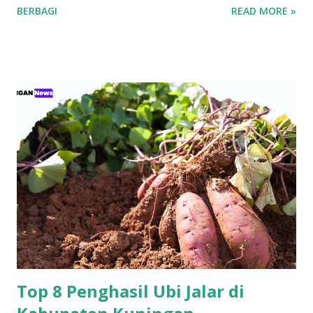
BERBAGI
READ MORE »
2025 pada Selasa (28/4/2026). Rapat berlangsung secara
hybrid, dengan kehadiran fisik terbatas di Bale Pakuan
(Gedung Negara Pakuan), Bandung serta partisipasi daring
melalui platform eASY.KSEI. Sebagai institusi keuangan
yang mengedepankan prinsip tata kelola perusahaan yang
baik, bank bjb mengundang seluruh pemegang saham
untuk turut serta dalam forum strategis ini. RUPST menjadi
wadah penting dalam proses pengambilan keputusan yang
berdampak langsung pada arah dan pertumbuhan
perusahaan ke depan. Tujuh agenda utama telah disusun
untuk dibahas dan diputuskan dalam RUPST kali ini.
Agenda-agenda tersebut disusun berdasarkan peraturan
perundang-undangan, usulan pemegang saham utama,
serta kepentingan strategis korporasi dalam men...
Top 8 Penghasil Ubi Jalar di