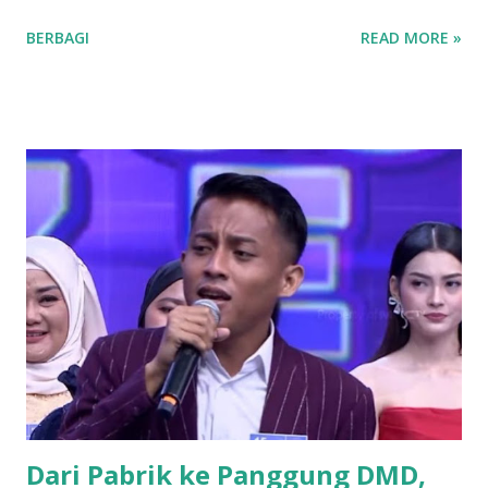
Partai yang identik dengan basis nahdliyin tersebut kini
BERBAGI
READ MORE »
semakin menunjukkan wajah barunya sebagai partai yang
terbuka. Banyak mantan aktivis mahasiswa hingga tokoh
muda dari berbagai latar belakang mulai menyatakan
ketertarikannya untuk bergabung atau "log in" ke partai
tersebut. Drs. H. Ujang Kosasih, Ketua PKB Kuningan,
menyebut PKB saat ini adalah wadah bagi seluruh warga
negara tanpa melihat latar belakang organisasi maupun
agama. Fenomena menarik perhatian adalah bergabungnya
sejumlah nama besar dari kalangan aktivis muda, seperti
Sadam Husain. Ada anak muda dari kalangan
Muhammadiyah, NU, hingga mantan aktivis dari organisasi
mahasiswa seperti, PMII dan GMNI yang ikut merapat.
“Alhamdulillah di Muscab kali ini dalam rangka menyusun
struktur DPC ke depan 202...
Dari Pabrik ke Panggung DMD,