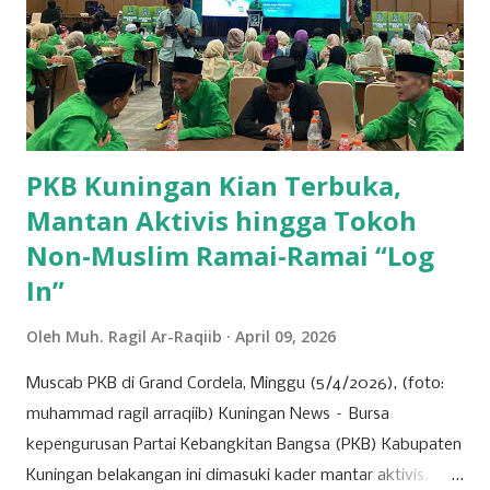
utama produksi ubi jalar. 2. Kecamatan Cigandamekar
Posisi kedua ditempati oleh Kecamatan Cigandamekar
dengan total produksi mencapai 28.966 ton. Daerah ini
dikenal dengan pertanian yang beragam dan kualitas ubi
jalar yang baik, sehingga mampu bersaing dengan ...
PKB Kuningan Kian Terbuka,
Mantan Aktivis hingga Tokoh
Non-Muslim Ramai-Ramai “Log
In”
Oleh
Muh. Ragil Ar-Raqiib
April 09, 2026
Muscab PKB di Grand Cordela, Minggu (5/4/2026), (foto:
muhammad ragil arraqiib) Kuningan News – Bursa
kepengurusan Partai Kebangkitan Bangsa (PKB) Kabupaten
Kuningan belakangan ini dimasuki kader mantar aktivis.