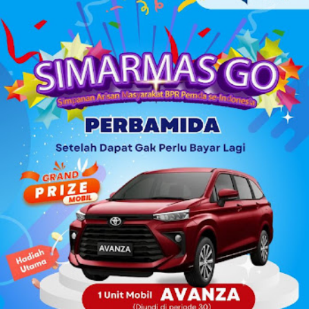
mungkin dapat tertidur, tetapi yang takut, dapat dipastikan
tidak dapat tidur, mungkin hanya sekedar hilang kantuknya
saja. Bagi yang sakit bisa merasa aman dan tidak
merasakan penyakitnya, akan tetapi bagi yang tidak
merasa aman, walaupun sehat, ia akan merasa terganggu
hidupnya. Secara etimologi perkataan aman berasal dari
bahasa Arab yang memiliki akar kata dan pengertian sama
dengan iman dan amanah . Tidak terlalu sulit menemukan
ketiga kata tersebut dalam al-Qur’an. A...