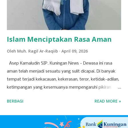
dipakai menulis oleh bangsawan tersebut terbanglah ke
Panulisan, maka sangatlah kental ada istilah Cisantana-
Panulisan . Wilayah Kabupaten Kuningan, sudah disebut
dalam jaman keraja...
Islam Menciptakan Rasa Aman
Oleh
Muh. Ragil Ar-Raqiib
April 09, 2026
Asep Kamaludin SIP. Kuningan News - Dewasa ini rasa
aman telah menjadi sesuatu yang sulit dicapai. Di banyak
tempat terjadi kekacauan, kekerasan, teror, ketidak-adilan,
ketimpangan yang kesemuanya mempengaruhi pikiran
manusia, hingga berdampak pada ketidak-nyamanan dan
BERBAGI
READ MORE »
ketidak-amanan. Padahal, setiap orang mendambakan
kondisi dan suasana aman. Rasa aman adalah salah satu
kebutuhan dasar manusia, yang jika dikalkulasi lebih
berharga daripada kesehatan. Seseorang yang sakit