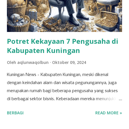
Potret Kekayaan 7 Pengusaha di
Kabupaten Kuningan
Oleh
aqlunwaqolbun
Oktober 09, 2024
Kuningan News - Kabupaten Kuningan, meski dikenal
dengan keindahan alam dan wisata pegunungannya, juga
merupakan rumah bagi beberapa pengusaha yang sukses
di berbagai sektor bisnis. Keberadaan mereka menunjukkan
bahwa Kuningan memiliki potensi ekonomi yang
BERBAGI
READ MORE »
berkembang pesat, dipicu oleh inovasi dan ketekunan para
pelaku usaha lokal. Salah satu sektor yang dominan di