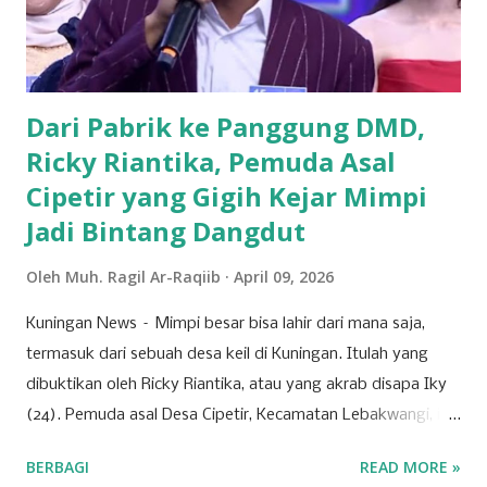
Muhammadiyah, NU, hingga mantan aktivis dari organisasi
mahasiswa seperti, PMII dan GMNI yang ikut merapat.
“Alhamdulillah di Muscab kali ini dalam rangka menyusun
struktur DPC ke depan 202...
Dari Pabrik ke Panggung DMD,
Ricky Riantika, Pemuda Asal
Cipetir yang Gigih Kejar Mimpi
Jadi Bintang Dangdut
Oleh
Muh. Ragil Ar-Raqiib
April 09, 2026
Kuningan News – Mimpi besar bisa lahir dari mana saja,
termasuk dari sebuah desa keil di Kuningan. Itulah yang
dibuktikan oleh Ricky Riantika, atau yang akrab disapa Iky
(24). Pemuda asal Desa Cipetir, Kecamatan Lebakwangi, ini
tengah mencuri perhatian lewat keberaniannya menembus
BERBAGI
READ MORE »
ketatnya persaingan di dunia hiburan nasional. Nama Iky