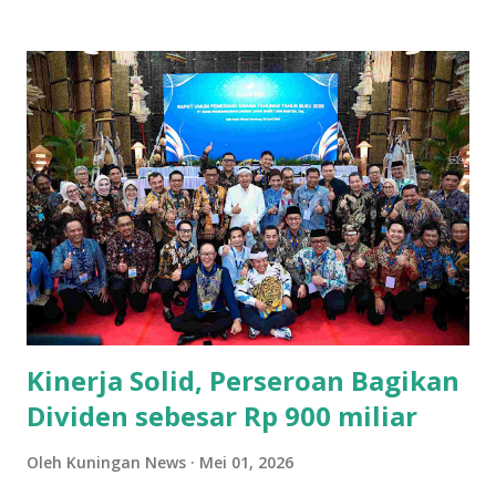
wilayah ini adalah ritel. Beberapa toserba besar menjadi
andalan masyarakat Kuningan dalam memenuhi kebutuhan
sehari-hari. Para pengusaha yang sukses di sektor ini
berhasil mengelola jaringan ritel yang luas dan berkontribusi
signifikan terhadap roda perekonomian daerah.
Keberhasilan mereka tak lepas dari strategi bisnis yang
tepat dan kemampuan menyesuaikan diri dengan
kebutuhan pasar yang dinamis. Selain ritel, sektor properti
dan konstruksi juga menjadi pilar penting bagi
perekonomian Kuningan. Beberapa perusahaan besar di
bidang ini terlibat dalam pembangunan infrastruktur yang
tidak hanya bermanfaat bagi daerah, tetapi...
Kinerja Solid, Perseroan Bagikan
Dividen sebesar Rp 900 miliar
Oleh
Kuningan News
Mei 01, 2026