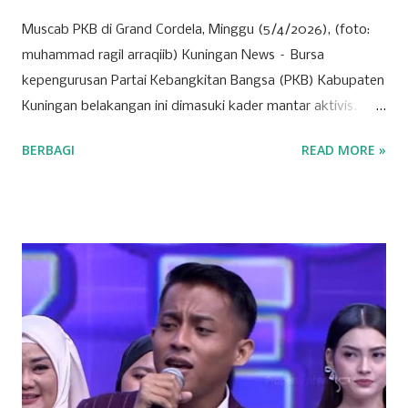
Muscab PKB di Grand Cordela, Minggu (5/4/2026), (foto:
muhammad ragil arraqiib) Kuningan News – Bursa
kepengurusan Partai Kebangkitan Bangsa (PKB) Kabupaten
Kuningan belakangan ini dimasuki kader mantar aktivis.
Partai yang identik dengan basis nahdliyin tersebut kini
BERBAGI
READ MORE »
semakin menunjukkan wajah barunya sebagai partai yang
terbuka. Banyak mantan aktivis mahasiswa hingga tokoh
muda dari berbagai latar belakang mulai menyatakan
ketertarikannya untuk bergabung atau "log in" ke partai
tersebut. Drs. H. Ujang Kosasih, Ketua PKB Kuningan,
menyebut PKB saat ini adalah wadah bagi seluruh warga
negara tanpa melihat latar belakang organisasi maupun
agama. Fenomena menarik perhatian adalah bergabungnya
sejumlah nama besar dari kalangan aktivis muda, seperti
Sadam Husain. Ada anak muda dari kalangan