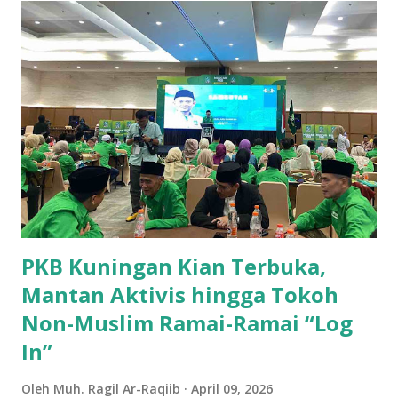
Dengan produksi sebesar 45.702 ton, Kecamatan Cilimus
menyumbangkan hampir setengah dari total produksi ubi
jalar di wilayah ini. Kondisi tanah yang subur dan teknik
pertanian yang optimal menjadikan Cilimus sebagai sentra
utama produksi ubi jalar. 2. Kecamatan Cigandamekar
Posisi kedua ditempati oleh Kecamatan Cigandamekar
dengan total produksi mencapai 28.966 ton. Daerah ini
dikenal dengan pertanian yang beragam dan kualitas ubi
jalar yang baik, sehingga mampu bersaing dengan ...
PKB Kuningan Kian Terbuka,
Mantan Aktivis hingga Tokoh
Non-Muslim Ramai-Ramai “Log
In”
Oleh
Muh. Ragil Ar-Raqiib
April 09, 2026