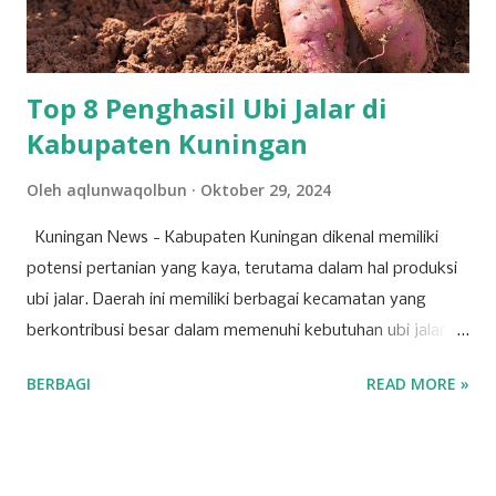
Agenda-agenda tersebut disusun berdasarkan peraturan
perundang-undangan, usulan pemegang saham utama,
serta kepentingan strategis korporasi dalam men...
Top 8 Penghasil Ubi Jalar di
Kabupaten Kuningan
Oleh
aqlunwaqolbun
Oktober 29, 2024
Kuningan News - Kabupaten Kuningan dikenal memiliki
potensi pertanian yang kaya, terutama dalam hal produksi
ubi jalar. Daerah ini memiliki berbagai kecamatan yang
berkontribusi besar dalam memenuhi kebutuhan ubi jalar,
baik untuk konsumsi lokal maupun regional. Berikut adalah
BERBAGI
READ MORE »
tujuh kecamatan di Kabupaten Kuningan yang mencatat
produksi tertinggi untuk komoditas ubi jalar. 1. Kecamatan
Cilimus Kecamatan Cilimus berada di peringkat pertama
sebagai penghasil ubi jalar terbesar di Kabupaten Kuningan.