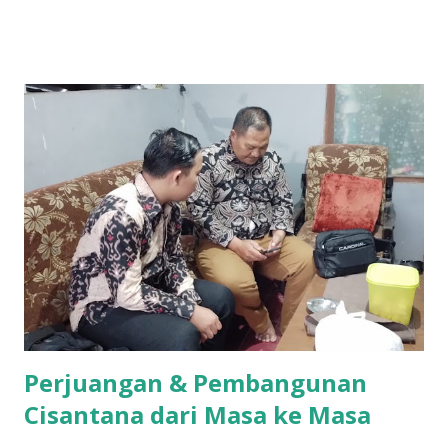
mungkin awalnya hanya dikenal di jagat TikTok melalui
konten-konten cover lagu yang ia unggah secara konsisten.
Namun, langkahnya tak berhenti di media sosial saja. Pada
28 Maret 2026 lalu, Ikyy memberanikan diri untuk tampil
dalam ajang pencarian bakat bergengsi, DMD (Dangdut
Mania Dadakan). Meski belum berhasil keluar sebagai juara,
pengalaman tersebut menjadi tonggak sejarah penting
dalam karier bermusiknya. “Iya alhamdulillah aktu tannggal
28 maret kemarin, ikut dmd ya walaupun tidak sampai jadi
juara cuman aku ingin terus mendalami dan berkiprah lewat
karya Aku di dunia seni musik ini,” tuturnya kala
diwawancara Kamis (9/4/2026). Baginya, kegagalan...
Perjuangan & Pembangunan
Cisantana dari Masa ke Masa