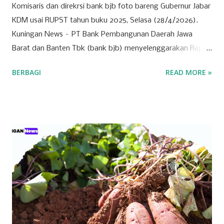
Komisaris dan direkrsi bank bjb foto bareng Gubernur Jabar
KDM usai RUPST tahun buku 2025, Selasa (28/4/2026).
Kuningan News – PT Bank Pembangunan Daerah Jawa
Barat dan Banten Tbk (bank bjb) menyelenggarakan Rapat
Umum Pemegang Saham Tahunan (RUPST) Tahun Buku
BERBAGI
READ MORE »
2025 pada Selasa (28/4/2026). Rapat berlangsung secara
hybrid, dengan kehadiran fisik terbatas di Bale Pakuan
(Gedung Negara Pakuan), Bandung serta partisipasi daring
melalui platform eASY.KSEI. Sebagai institusi keuangan
yang mengedepankan prinsip tata kelola perusahaan yang
baik, bank bjb mengundang seluruh pemegang saham
untuk turut serta dalam forum strategis ini. RUPST menjadi
wadah penting dalam proses pengambilan keputusan yang
berdampak langsung pada arah dan pertumbuhan
perusahaan ke depan. Tujuh agenda utama telah disusun
untuk dibahas dan diputuskan dalam RUPST kali ini.