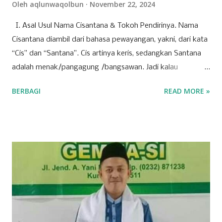
Oleh
aqlunwaqolbun
November 22, 2024
I. Asal Usul Nama Cisantana & Tokoh Pendirinya. Nama
Cisantana diambil dari bahasa pewayangan, yakni, dari kata
“Cis” dan “Santana”. Cis artinya keris, sedangkan Santana
adalah menak/pangagung /bangsawan. Jadi kalau
digabungkan Cisantana adalah keris milik seorang
BERBAGI
READ MORE »
pangagung/ bangsawan, atau juga bisa berarti seorang
pangagung / bangsawan/ menak dengan kerisnya, yang
melambangkan pamor kebangsawanan, pemberani, dan
menunjukkan orang-orang Cisantana ini punya trah
bangsawan/ningrat, berwibawa, berpendidikan. Menurut
cerita leluhur, Cis = keris dari seorang bangsawan/menak
tersebut melayang dan jatuh di blok
pangbadakan/sekarang blok Cimantri sebelah utara Dusun
Malaraman, dahulu disana tempatnya pangguyangan badak
(badak mandi lumpur) dan dari Pena/ pulpen yang sering