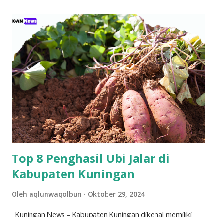
melalui platform eASY.KSEI. Sebagai institusi keuangan
yang mengedepankan prinsip tata kelola perusahaan yang
baik, bank bjb mengundang seluruh pemegang saham
untuk turut serta dalam forum strategis ini. RUPST menjadi
wadah penting dalam proses pengambilan keputusan yang
berdampak langsung pada arah dan pertumbuhan
perusahaan ke depan. Tujuh agenda utama telah disusun
untuk dibahas dan diputuskan dalam RUPST kali ini.
Agenda-agenda tersebut disusun berdasarkan peraturan
perundang-undangan, usulan pemegang saham utama,
serta kepentingan strategis korporasi dalam men...
Top 8 Penghasil Ubi Jalar di
Kabupaten Kuningan
Oleh
aqlunwaqolbun
Oktober 29, 2024
Kuningan News - Kabupaten Kuningan dikenal memiliki