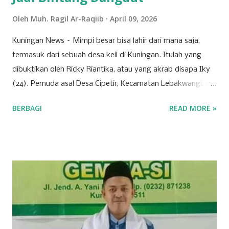
Oleh
Muh. Ragil Ar-Raqiib
April 09, 2026
Kuningan News – Mimpi besar bisa lahir dari mana saja,
termasuk dari sebuah desa keil di Kuningan. Itulah yang
dibuktikan oleh Ricky Riantika, atau yang akrab disapa Iky
(24). Pemuda asal Desa Cipetir, Kecamatan Lebakwangi, ini
tengah mencuri perhatian lewat keberaniannya menembus
BERBAGI
READ MORE »
ketatnya persaingan di dunia hiburan nasional. Nama Iky
mungkin awalnya hanya dikenal di jagat TikTok melalui
konten-konten cover lagu yang ia unggah secara konsisten.
Namun, langkahnya tak berhenti di media sosial saja. Pada
28 Maret 2026 lalu, Ikyy memberanikan diri untuk tampil
dalam ajang pencarian bakat bergengsi, DMD (Dangdut
Mania Dadakan). Meski belum berhasil keluar sebagai juara,
pengalaman tersebut menjadi tonggak sejarah penting
dalam karier bermusiknya. “Iya alhamdulillah aktu tannggal