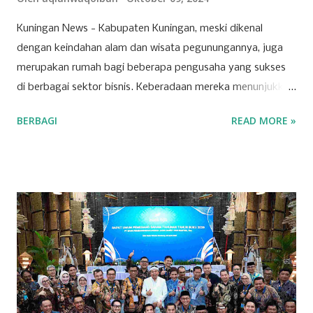
Kuningan News - Kabupaten Kuningan, meski dikenal
dengan keindahan alam dan wisata pegunungannya, juga
merupakan rumah bagi beberapa pengusaha yang sukses
di berbagai sektor bisnis. Keberadaan mereka menunjukkan
bahwa Kuningan memiliki potensi ekonomi yang
BERBAGI
READ MORE »
berkembang pesat, dipicu oleh inovasi dan ketekunan para
pelaku usaha lokal. Salah satu sektor yang dominan di
wilayah ini adalah ritel. Beberapa toserba besar menjadi
andalan masyarakat Kuningan dalam memenuhi kebutuhan
sehari-hari. Para pengusaha yang sukses di sektor ini
berhasil mengelola jaringan ritel yang luas dan berkontribusi
signifikan terhadap roda perekonomian daerah.
Keberhasilan mereka tak lepas dari strategi bisnis yang
tepat dan kemampuan menyesuaikan diri dengan
kebutuhan pasar yang dinamis. Selain ritel, sektor properti