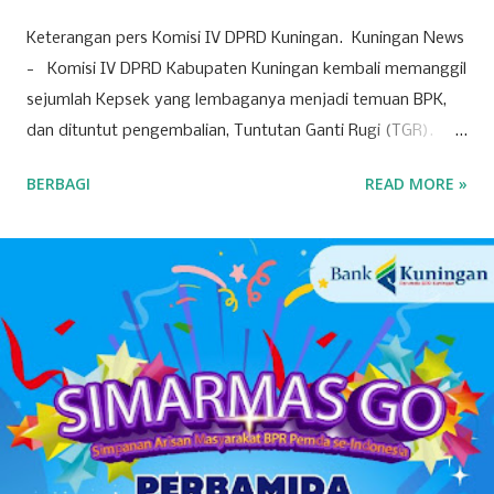
Keterangan pers Komisi IV DPRD Kuningan. Kuningan News
- Komisi IV DPRD Kabupaten Kuningan kembali memanggil
sejumlah Kepsek yang lembaganya menjadi temuan BPK,
dan dituntut pengembalian, Tuntutan Ganti Rugi (TGR).
Pemanggilan Kepsek dilakukan pada Rabu (8/4/2026)
BERBAGI
READ MORE »
kemarin. Nampak hanya beberapa Kepsek saja yang
dipanggil oleh dewan, dan dipintai keterangan. Pasca
pemanggilan Kepsek, banyak hal diungkap Komisi IV DPRD
dalam konferensi pers, seusai-nya pertemuan. Anggota
komisi IV nampak lengkap, mulai dari Hj Neneng, Yaya, H
Uci, Nurcholis, Satria, Devi, hingga Rudi Permana. Dalam
tanya jawab dengan awak media, terungkap juga bahwa
Kepsek -meskipun baru-, tetap harus bertanggung jawab
pengembalian anggaran sesuai rekomendasi BPK, karena
berposisi sebagai pengguna anggaran. Bahkan yang cukup