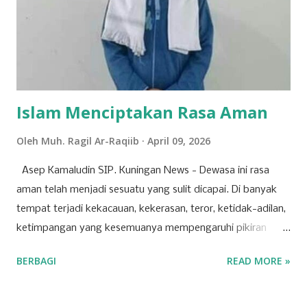
28 maret kemarin, ikut dmd ya walaupun tidak sampai jadi
juara cuman aku ingin terus mendalami dan berkiprah lewat
karya Aku di dunia seni musik ini,” tuturnya kala
diwawancara Kamis (9/4/2026). Baginya, kegagalan...
Islam Menciptakan Rasa Aman
Oleh
Muh. Ragil Ar-Raqiib
April 09, 2026
Asep Kamaludin SIP. Kuningan News - Dewasa ini rasa
aman telah menjadi sesuatu yang sulit dicapai. Di banyak
tempat terjadi kekacauan, kekerasan, teror, ketidak-adilan,
ketimpangan yang kesemuanya mempengaruhi pikiran
manusia, hingga berdampak pada ketidak-nyamanan dan
BERBAGI
READ MORE »
ketidak-amanan. Padahal, setiap orang mendambakan
kondisi dan suasana aman. Rasa aman adalah salah satu
kebutuhan dasar manusia, yang jika dikalkulasi lebih