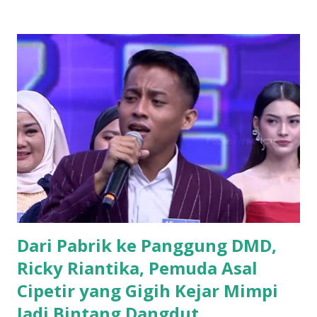
muda dari berbagai latar belakang mulai menyatakan
ketertarikannya untuk bergabung atau "log in" ke partai
tersebut. Drs. H. Ujang Kosasih, Ketua PKB Kuningan,
menyebut PKB saat ini adalah wadah bagi seluruh warga
negara tanpa melihat latar belakang organisasi maupun
agama. Fenomena menarik perhatian adalah bergabungnya
sejumlah nama besar dari kalangan aktivis muda, seperti
Sadam Husain. Ada anak muda dari kalangan
Muhammadiyah, NU, hingga mantan aktivis dari organisasi
mahasiswa seperti, PMII dan GMNI yang ikut merapat.
“Alhamdulillah di Muscab kali ini dalam rangka menyusun
struktur DPC ke depan 202...
Dari Pabrik ke Panggung DMD,
Ricky Riantika, Pemuda Asal
Cipetir yang Gigih Kejar Mimpi
Jadi Bintang Dangdut