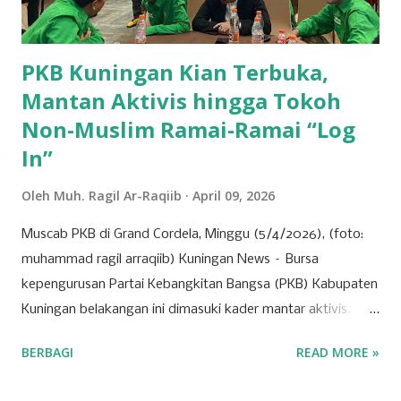
jalar yang baik, sehingga mampu bersaing dengan ...
PKB Kuningan Kian Terbuka,
Mantan Aktivis hingga Tokoh
Non-Muslim Ramai-Ramai “Log
In”
Oleh
Muh. Ragil Ar-Raqiib
April 09, 2026
Muscab PKB di Grand Cordela, Minggu (5/4/2026), (foto:
muhammad ragil arraqiib) Kuningan News – Bursa
kepengurusan Partai Kebangkitan Bangsa (PKB) Kabupaten
Kuningan belakangan ini dimasuki kader mantar aktivis.
Partai yang identik dengan basis nahdliyin tersebut kini
BERBAGI
READ MORE »
semakin menunjukkan wajah barunya sebagai partai yang
terbuka. Banyak mantan aktivis mahasiswa hingga tokoh