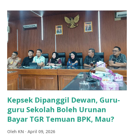
berharga daripada kesehatan. Seseorang yang sakit
mungkin dapat tertidur, tetapi yang takut, dapat dipastikan
tidak dapat tidur, mungkin hanya sekedar hilang kantuknya
saja. Bagi yang sakit bisa merasa aman dan tidak
merasakan penyakitnya, akan tetapi bagi yang tidak
merasa aman, walaupun sehat, ia akan merasa terganggu
hidupnya. Secara etimologi perkataan aman berasal dari
bahasa Arab yang memiliki akar kata dan pengertian sama
dengan iman dan amanah . Tidak terlalu sulit menemukan
ketiga kata tersebut dalam al-Qur’an. A...
Kepsek Dipanggil Dewan, Guru-
guru Sekolah Boleh Urunan
Bayar TGR Temuan BPK, Mau?
Oleh
KN
April 09, 2026