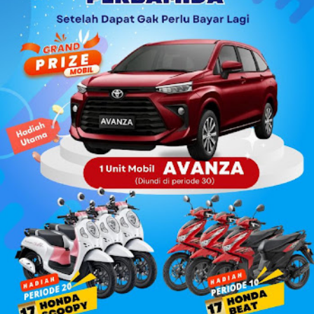
prihatin, penggantian anggaran itu tidak boleh diambil dari
dana operasional sekolah semacam BOS. Justru, tidak
dilarang secara formal jika gantj rugi itu bersumber dari
uang pribad...