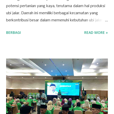
potensi pertanian yang kaya, terutama dalam hal produksi
ubi jalar. Daerah ini memiliki berbagai kecamatan yang
berkontribusi besar dalam memenuhi kebutuhan ubi jalar,
baik untuk konsumsi lokal maupun regional. Berikut adalah
BERBAGI
READ MORE »
tujuh kecamatan di Kabupaten Kuningan yang mencatat
produksi tertinggi untuk komoditas ubi jalar. 1. Kecamatan
Cilimus Kecamatan Cilimus berada di peringkat pertama
sebagai penghasil ubi jalar terbesar di Kabupaten Kuningan.
Dengan produksi sebesar 45.702 ton, Kecamatan Cilimus
menyumbangkan hampir setengah dari total produksi ubi
jalar di wilayah ini. Kondisi tanah yang subur dan teknik
pertanian yang optimal menjadikan Cilimus sebagai sentra
utama produksi ubi jalar. 2. Kecamatan Cigandamekar
Posisi kedua ditempati oleh Kecamatan Cigandamekar
dengan total produksi mencapai 28.966 ton. Daerah ini
dikenal dengan pertanian yang beragam dan kualitas ubi