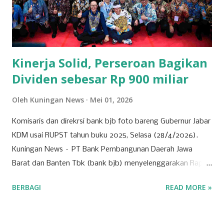
dan konstruksi juga menjadi pilar penting bagi
perekonomian Kuningan. Beberapa perusahaan besar di
bidang ini terlibat dalam pembangunan infrastruktur yang
tidak hanya bermanfaat bagi daerah, tetapi...
Kinerja Solid, Perseroan Bagikan
Dividen sebesar Rp 900 miliar
Oleh
Kuningan News
Mei 01, 2026
Komisaris dan direkrsi bank bjb foto bareng Gubernur Jabar
KDM usai RUPST tahun buku 2025, Selasa (28/4/2026).
Kuningan News – PT Bank Pembangunan Daerah Jawa
Barat dan Banten Tbk (bank bjb) menyelenggarakan Rapat
Umum Pemegang Saham Tahunan (RUPST) Tahun Buku
BERBAGI
READ MORE »
2025 pada Selasa (28/4/2026). Rapat berlangsung secara
hybrid, dengan kehadiran fisik terbatas di Bale Pakuan
(Gedung Negara Pakuan), Bandung serta partisipasi daring