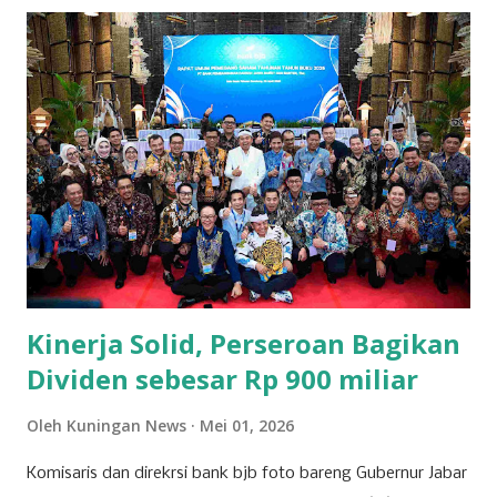
andalan masyarakat Kuningan dalam memenuhi kebutuhan
sehari-hari. Para pengusaha yang sukses di sektor ini
berhasil mengelola jaringan ritel yang luas dan berkontribusi
signifikan terhadap roda perekonomian daerah.
Keberhasilan mereka tak lepas dari strategi bisnis yang
tepat dan kemampuan menyesuaikan diri dengan
kebutuhan pasar yang dinamis. Selain ritel, sektor properti
dan konstruksi juga menjadi pilar penting bagi
perekonomian Kuningan. Beberapa perusahaan besar di
bidang ini terlibat dalam pembangunan infrastruktur yang
tidak hanya bermanfaat bagi daerah, tetapi...
Kinerja Solid, Perseroan Bagikan
Dividen sebesar Rp 900 miliar
Oleh
Kuningan News
Mei 01, 2026
Komisaris dan direkrsi bank bjb foto bareng Gubernur Jabar