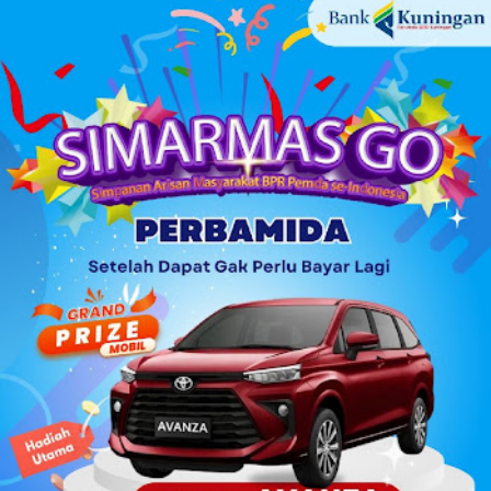
komik, dan majalah untuk anak serta ensiklopedia. Bagi
siapapun yang ingin melakukan donasi buku dapat
menghubungi narahubung Fitri (085226098233) atau
Rofiddin (081563845193). Kegiatan donasi buku tersebut
adalah bagian dari kegiatan yang akan Sinergis lakukan
dalam waktu dekat, yaitu diskusi publik yang membahas
mengenai kesehatan mental. "Sebetulnya donasi buku itu
rangkaian kegiatan dari acara diskusi publik. Karena Sinergis
juga memiliki kegiatan rutinan yang tujuannya agar
meningkatkan minat baca dan literasi," jelas Elsa Nur
Sabela, Wakil Ketua Sinergis, s...