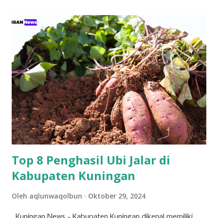
ketertarikannya untuk bergabung atau "log in" ke partai
tersebut. Drs. H. Ujang Kosasih, Ketua PKB Kuningan,
menyebut PKB saat ini adalah wadah bagi seluruh warga
negara tanpa melihat latar belakang organisasi maupun
agama. Fenomena menarik perhatian adalah bergabungnya
sejumlah nama besar dari kalangan aktivis muda, seperti
Sadam Husain. Ada anak muda dari kalangan
Muhammadiyah, NU, hingga mantan aktivis dari organisasi
mahasiswa seperti, PMII dan GMNI yang ikut merapat.
“Alhamdulillah di Muscab kali ini dalam rangka menyusun
struktur DPC ke depan 202...
Top 8 Penghasil Ubi Jalar di
Kabupaten Kuningan
Oleh
aqlunwaqolbun
Oktober 29, 2024
Kuningan News - Kabupaten Kuningan dikenal memiliki