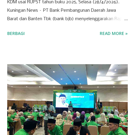
KDM usai RUPST tahun buku 2025, Selasa (28/4/2026).
Kuningan News – PT Bank Pembangunan Daerah Jawa
Barat dan Banten Tbk (bank bjb) menyelenggarakan Rapat
Umum Pemegang Saham Tahunan (RUPST) Tahun Buku
BERBAGI
READ MORE »
2025 pada Selasa (28/4/2026). Rapat berlangsung secara
hybrid, dengan kehadiran fisik terbatas di Bale Pakuan
(Gedung Negara Pakuan), Bandung serta partisipasi daring
melalui platform eASY.KSEI. Sebagai institusi keuangan
yang mengedepankan prinsip tata kelola perusahaan yang
baik, bank bjb mengundang seluruh pemegang saham
untuk turut serta dalam forum strategis ini. RUPST menjadi
wadah penting dalam proses pengambilan keputusan yang
berdampak langsung pada arah dan pertumbuhan
perusahaan ke depan. Tujuh agenda utama telah disusun
untuk dibahas dan diputuskan dalam RUPST kali ini.
Agenda-agenda tersebut disusun berdasarkan peraturan