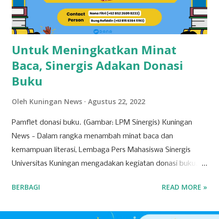
karya Aku di dunia seni musik ini,” tuturnya kala
diwawancara Kamis (9/4/2026). Baginya, kegagalan...
Untuk Meningkatkan Minat
Baca, Sinergis Adakan Donasi
Buku
Oleh
Kuningan News
Agustus 22, 2022
Pamflet donasi buku. (Gambar: LPM Sinergis) Kuningan
News - Dalam rangka menambah minat baca dan
kemampuan literasi, Lembaga Pers Mahasiswa Sinergis
Universitas Kuningan mengadakan kegiatan donasi buku.
Buku yang didonasikan nantinya akan dikirimkan ke Graha
BERBAGI
READ MORE »
Yatim Dhu'afa Kuningan. Pengumpulan donasi buku
dilakukan dari tanggal 1 Agustus sampai 1 Oktober 2022.
Adapun genre buku yang diterima adalah buku cerita,