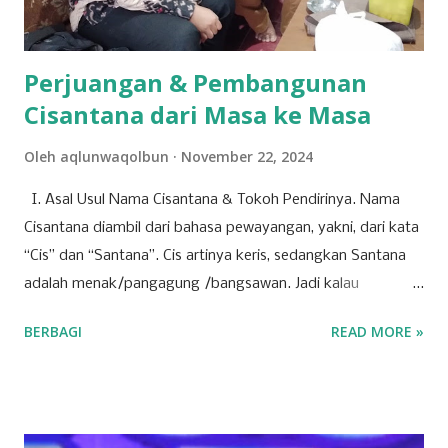
jalar yang baik, sehingga mampu bersaing dengan ...
Perjuangan & Pembangunan
Cisantana dari Masa ke Masa
Oleh
aqlunwaqolbun
November 22, 2024
I. Asal Usul Nama Cisantana & Tokoh Pendirinya. Nama
Cisantana diambil dari bahasa pewayangan, yakni, dari kata
“Cis” dan “Santana”. Cis artinya keris, sedangkan Santana
adalah menak/pangagung /bangsawan. Jadi kalau
digabungkan Cisantana adalah keris milik seorang
BERBAGI
READ MORE »
pangagung/ bangsawan, atau juga bisa berarti seorang
pangagung / bangsawan/ menak dengan kerisnya, yang
melambangkan pamor kebangsawanan, pemberani, dan
menunjukkan orang-orang Cisantana ini punya trah