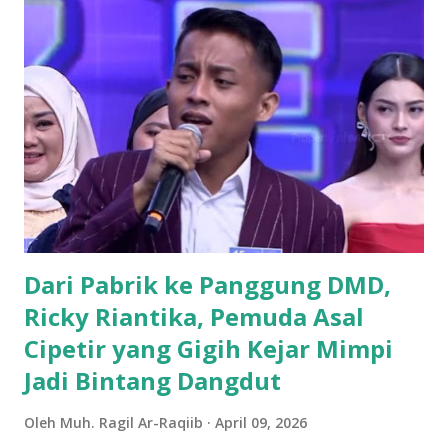
bangsawan/ningrat, berwibawa, berpendidikan. Menurut
cerita leluhur, Cis = keris dari seorang bangsawan/menak
tersebut melayang dan jatuh di blok
pangbadakan/sekarang blok Cimantri sebelah utara Dusun
Malaraman, dahulu disana tempatnya pangguyangan badak
(badak mandi lumpur) dan dari Pena/ pulpen yang sering
dipakai menulis oleh bangsawan tersebut terbanglah ke
Panulisan, maka sangatlah kental ada istilah Cisantana-
Panulisan . Wilayah Kabupaten Kuningan, sudah disebut
dalam jaman keraja...
Dari Pabrik ke Panggung DMD,
Ricky Riantika, Pemuda Asal
Cipetir yang Gigih Kejar Mimpi
Jadi Bintang Dangdut
Oleh
Muh. Ragil Ar-Raqiib
April 09, 2026