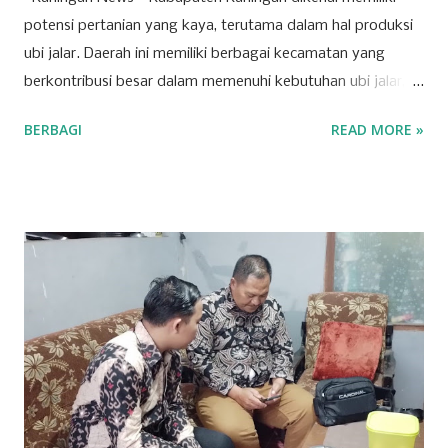
potensi pertanian yang kaya, terutama dalam hal produksi
ubi jalar. Daerah ini memiliki berbagai kecamatan yang
berkontribusi besar dalam memenuhi kebutuhan ubi jalar,
baik untuk konsumsi lokal maupun regional. Berikut adalah
BERBAGI
READ MORE »
tujuh kecamatan di Kabupaten Kuningan yang mencatat
produksi tertinggi untuk komoditas ubi jalar. 1. Kecamatan
Cilimus Kecamatan Cilimus berada di peringkat pertama
sebagai penghasil ubi jalar terbesar di Kabupaten Kuningan.
Dengan produksi sebesar 45.702 ton, Kecamatan Cilimus
menyumbangkan hampir setengah dari total produksi ubi
jalar di wilayah ini. Kondisi tanah yang subur dan teknik
pertanian yang optimal menjadikan Cilimus sebagai sentra
utama produksi ubi jalar. 2. Kecamatan Cigandamekar
Posisi kedua ditempati oleh Kecamatan Cigandamekar
dengan total produksi mencapai 28.966 ton. Daerah ini
dikenal dengan pertanian yang beragam dan kualitas ubi