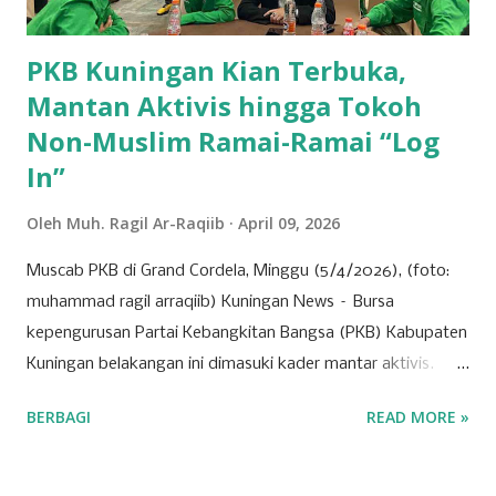
perundang-undangan, usulan pemegang saham utama,
serta kepentingan strategis korporasi dalam men...
PKB Kuningan Kian Terbuka,
Mantan Aktivis hingga Tokoh
Non-Muslim Ramai-Ramai “Log
In”
Oleh
Muh. Ragil Ar-Raqiib
April 09, 2026
Muscab PKB di Grand Cordela, Minggu (5/4/2026), (foto:
muhammad ragil arraqiib) Kuningan News – Bursa
kepengurusan Partai Kebangkitan Bangsa (PKB) Kabupaten
Kuningan belakangan ini dimasuki kader mantar aktivis.
Partai yang identik dengan basis nahdliyin tersebut kini
BERBAGI
READ MORE »
semakin menunjukkan wajah barunya sebagai partai yang
terbuka. Banyak mantan aktivis mahasiswa hingga tokoh
muda dari berbagai latar belakang mulai menyatakan