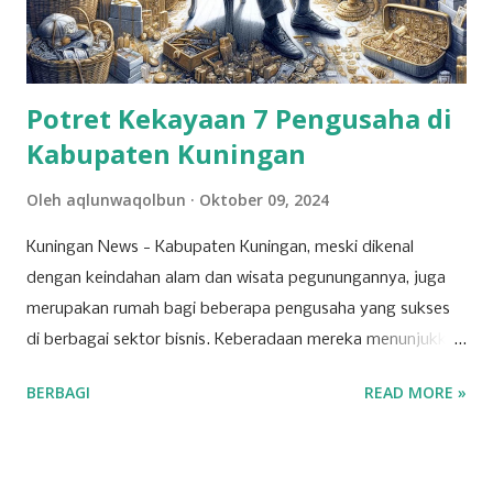
Potret Kekayaan 7 Pengusaha di
Kabupaten Kuningan
Oleh
aqlunwaqolbun
Oktober 09, 2024
Kuningan News - Kabupaten Kuningan, meski dikenal
dengan keindahan alam dan wisata pegunungannya, juga
merupakan rumah bagi beberapa pengusaha yang sukses
di berbagai sektor bisnis. Keberadaan mereka menunjukkan
bahwa Kuningan memiliki potensi ekonomi yang
BERBAGI
READ MORE »
berkembang pesat, dipicu oleh inovasi dan ketekunan para
pelaku usaha lokal. Salah satu sektor yang dominan di
wilayah ini adalah ritel. Beberapa toserba besar menjadi