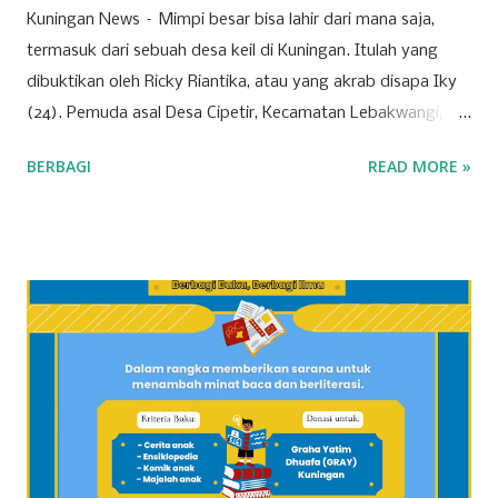
Kuningan News – Mimpi besar bisa lahir dari mana saja,
termasuk dari sebuah desa keil di Kuningan. Itulah yang
dibuktikan oleh Ricky Riantika, atau yang akrab disapa Iky
(24). Pemuda asal Desa Cipetir, Kecamatan Lebakwangi, ini
tengah mencuri perhatian lewat keberaniannya menembus
BERBAGI
READ MORE »
ketatnya persaingan di dunia hiburan nasional. Nama Iky
mungkin awalnya hanya dikenal di jagat TikTok melalui
konten-konten cover lagu yang ia unggah secara konsisten.
Namun, langkahnya tak berhenti di media sosial saja. Pada
28 Maret 2026 lalu, Ikyy memberanikan diri untuk tampil
dalam ajang pencarian bakat bergengsi, DMD (Dangdut
Mania Dadakan). Meski belum berhasil keluar sebagai juara,
pengalaman tersebut menjadi tonggak sejarah penting
dalam karier bermusiknya. “Iya alhamdulillah aktu tannggal
28 maret kemarin, ikut dmd ya walaupun tidak sampai jadi
juara cuman aku ingin terus mendalami dan berkiprah lewat