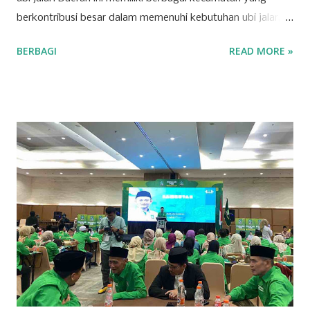
berkontribusi besar dalam memenuhi kebutuhan ubi jalar,
baik untuk konsumsi lokal maupun regional. Berikut adalah
BERBAGI
READ MORE »
tujuh kecamatan di Kabupaten Kuningan yang mencatat
produksi tertinggi untuk komoditas ubi jalar. 1. Kecamatan
Cilimus Kecamatan Cilimus berada di peringkat pertama
sebagai penghasil ubi jalar terbesar di Kabupaten Kuningan.
Dengan produksi sebesar 45.702 ton, Kecamatan Cilimus
menyumbangkan hampir setengah dari total produksi ubi
jalar di wilayah ini. Kondisi tanah yang subur dan teknik
pertanian yang optimal menjadikan Cilimus sebagai sentra
utama produksi ubi jalar. 2. Kecamatan Cigandamekar
Posisi kedua ditempati oleh Kecamatan Cigandamekar
dengan total produksi mencapai 28.966 ton. Daerah ini
dikenal dengan pertanian yang beragam dan kualitas ubi
jalar yang baik, sehingga mampu bersaing dengan ...