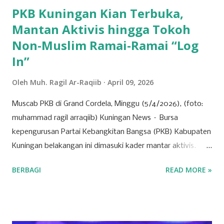
PKB Kuningan Kian Terbuka,
Mantan Aktivis hingga Tokoh
Non-Muslim Ramai-Ramai “Log
In”
Oleh
Muh. Ragil Ar-Raqiib
April 09, 2026
Muscab PKB di Grand Cordela, Minggu (5/4/2026), (foto:
muhammad ragil arraqiib) Kuningan News – Bursa
kepengurusan Partai Kebangkitan Bangsa (PKB) Kabupaten
Kuningan belakangan ini dimasuki kader mantar aktivis.
Partai yang identik dengan basis nahdliyin tersebut kini
BERBAGI
READ MORE »
semakin menunjukkan wajah barunya sebagai partai yang
terbuka. Banyak mantan aktivis mahasiswa hingga tokoh
muda dari berbagai latar belakang mulai menyatakan
ketertarikannya untuk bergabung atau "log in" ke partai