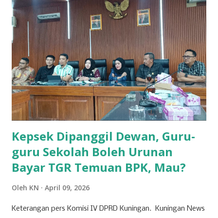
tidak dapat tidur, mungkin hanya sekedar hilang kantuknya
saja. Bagi yang sakit bisa merasa aman dan tidak
merasakan penyakitnya, akan tetapi bagi yang tidak
merasa aman, walaupun sehat, ia akan merasa terganggu
hidupnya. Secara etimologi perkataan aman berasal dari
bahasa Arab yang memiliki akar kata dan pengertian sama
dengan iman dan amanah . Tidak terlalu sulit menemukan
ketiga kata tersebut dalam al-Qur’an. A...
Kepsek Dipanggil Dewan, Guru-
guru Sekolah Boleh Urunan
Bayar TGR Temuan BPK, Mau?
Oleh
KN
April 09, 2026
Keterangan pers Komisi IV DPRD Kuningan. Kuningan News