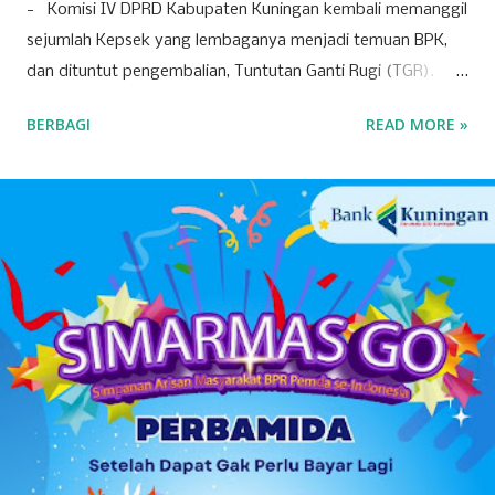
- Komisi IV DPRD Kabupaten Kuningan kembali memanggil
sejumlah Kepsek yang lembaganya menjadi temuan BPK,
dan dituntut pengembalian, Tuntutan Ganti Rugi (TGR).
Pemanggilan Kepsek dilakukan pada Rabu (8/4/2026)
BERBAGI
READ MORE »
kemarin. Nampak hanya beberapa Kepsek saja yang
dipanggil oleh dewan, dan dipintai keterangan. Pasca
pemanggilan Kepsek, banyak hal diungkap Komisi IV DPRD
dalam konferensi pers, seusai-nya pertemuan. Anggota
komisi IV nampak lengkap, mulai dari Hj Neneng, Yaya, H
Uci, Nurcholis, Satria, Devi, hingga Rudi Permana. Dalam
tanya jawab dengan awak media, terungkap juga bahwa
Kepsek -meskipun baru-, tetap harus bertanggung jawab
pengembalian anggaran sesuai rekomendasi BPK, karena
berposisi sebagai pengguna anggaran. Bahkan yang cukup
prihatin, penggantian anggaran itu tidak boleh diambil dari
dana operasional sekolah semacam BOS. Justru, tidak