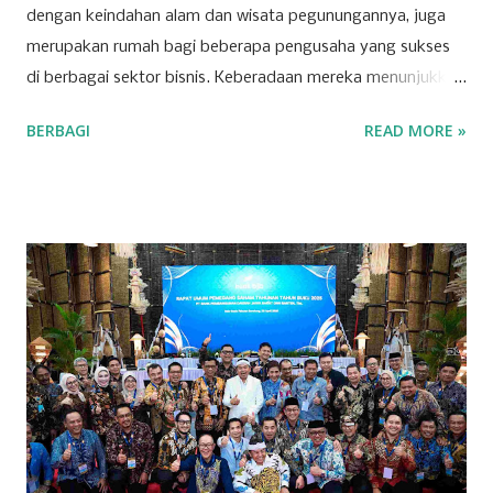
dengan keindahan alam dan wisata pegunungannya, juga
merupakan rumah bagi beberapa pengusaha yang sukses
di berbagai sektor bisnis. Keberadaan mereka menunjukkan
bahwa Kuningan memiliki potensi ekonomi yang
BERBAGI
READ MORE »
berkembang pesat, dipicu oleh inovasi dan ketekunan para
pelaku usaha lokal. Salah satu sektor yang dominan di
wilayah ini adalah ritel. Beberapa toserba besar menjadi
andalan masyarakat Kuningan dalam memenuhi kebutuhan
sehari-hari. Para pengusaha yang sukses di sektor ini
berhasil mengelola jaringan ritel yang luas dan berkontribusi
signifikan terhadap roda perekonomian daerah.
Keberhasilan mereka tak lepas dari strategi bisnis yang
tepat dan kemampuan menyesuaikan diri dengan
kebutuhan pasar yang dinamis. Selain ritel, sektor properti
dan konstruksi juga menjadi pilar penting bagi
perekonomian Kuningan. Beberapa perusahaan besar di