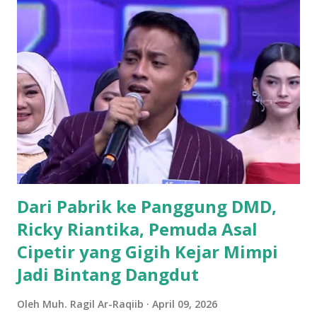
tersebut. Drs. H. Ujang Kosasih, Ketua PKB Kuningan,
menyebut PKB saat ini adalah wadah bagi seluruh warga
negara tanpa melihat latar belakang organisasi maupun
agama. Fenomena menarik perhatian adalah bergabungnya
sejumlah nama besar dari kalangan aktivis muda, seperti
Sadam Husain. Ada anak muda dari kalangan
Muhammadiyah, NU, hingga mantan aktivis dari organisasi
mahasiswa seperti, PMII dan GMNI yang ikut merapat.
“Alhamdulillah di Muscab kali ini dalam rangka menyusun
struktur DPC ke depan 202...
Dari Pabrik ke Panggung DMD,
Ricky Riantika, Pemuda Asal
Cipetir yang Gigih Kejar Mimpi
Jadi Bintang Dangdut
Oleh
Muh. Ragil Ar-Raqiib
April 09, 2026