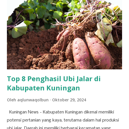
baik, bank bjb mengundang seluruh pemegang saham
untuk turut serta dalam forum strategis ini. RUPST menjadi
wadah penting dalam proses pengambilan keputusan yang
berdampak langsung pada arah dan pertumbuhan
perusahaan ke depan. Tujuh agenda utama telah disusun
untuk dibahas dan diputuskan dalam RUPST kali ini.
Agenda-agenda tersebut disusun berdasarkan peraturan
perundang-undangan, usulan pemegang saham utama,
serta kepentingan strategis korporasi dalam men...
Top 8 Penghasil Ubi Jalar di
Kabupaten Kuningan
Oleh
aqlunwaqolbun
Oktober 29, 2024
Kuningan News - Kabupaten Kuningan dikenal memiliki
potensi pertanian yang kaya, terutama dalam hal produksi
ubi jalar. Daerah ini memiliki berbagai kecamatan yang