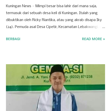
Kuningan News – Mimpi besar bisa lahir dari mana saja,
termasuk dari sebuah desa keil di Kuningan. Itulah yang
dibuktikan oleh Ricky Riantika, atau yang akrab disapa Iky
(24). Pemuda asal Desa Cipetir, Kecamatan Lebakwangi, ini
tengah mencuri perhatian lewat keberaniannya menembus
BERBAGI
READ MORE »
ketatnya persaingan di dunia hiburan nasional. Nama Iky
mungkin awalnya hanya dikenal di jagat TikTok melalui
konten-konten cover lagu yang ia unggah secara konsisten.
Namun, langkahnya tak berhenti di media sosial saja. Pada
28 Maret 2026 lalu, Ikyy memberanikan diri untuk tampil
dalam ajang pencarian bakat bergengsi, DMD (Dangdut
Mania Dadakan). Meski belum berhasil keluar sebagai juara,
pengalaman tersebut menjadi tonggak sejarah penting
dalam karier bermusiknya. “Iya alhamdulillah aktu tannggal
28 maret kemarin, ikut dmd ya walaupun tidak sampai jadi
juara cuman aku ingin terus mendalami dan berkiprah lewat