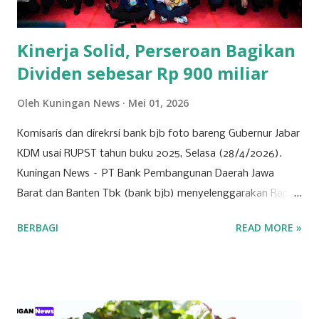
bidang ini terlibat dalam pembangunan infrastruktur yang
tidak hanya bermanfaat bagi daerah, tetapi...
Kinerja Solid, Perseroan Bagikan
Dividen sebesar Rp 900 miliar
Oleh
Kuningan News
Mei 01, 2026
Komisaris dan direkrsi bank bjb foto bareng Gubernur Jabar
KDM usai RUPST tahun buku 2025, Selasa (28/4/2026).
Kuningan News – PT Bank Pembangunan Daerah Jawa
Barat dan Banten Tbk (bank bjb) menyelenggarakan Rapat
Umum Pemegang Saham Tahunan (RUPST) Tahun Buku
BERBAGI
READ MORE »
2025 pada Selasa (28/4/2026). Rapat berlangsung secara
hybrid, dengan kehadiran fisik terbatas di Bale Pakuan
(Gedung Negara Pakuan), Bandung serta partisipasi daring
melalui platform eASY.KSEI. Sebagai institusi keuangan
yang mengedepankan prinsip tata kelola perusahaan yang