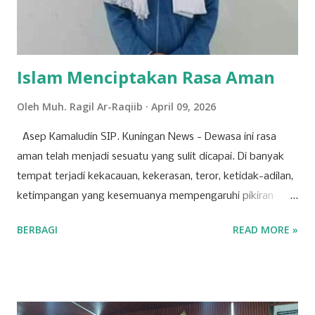
karya Aku di dunia seni musik ini,” tuturnya kala
diwawancara Kamis (9/4/2026). Baginya, kegagalan...
Islam Menciptakan Rasa Aman
Oleh
Muh. Ragil Ar-Raqiib
April 09, 2026
Asep Kamaludin SIP. Kuningan News - Dewasa ini rasa
aman telah menjadi sesuatu yang sulit dicapai. Di banyak
tempat terjadi kekacauan, kekerasan, teror, ketidak-adilan,
ketimpangan yang kesemuanya mempengaruhi pikiran
manusia, hingga berdampak pada ketidak-nyamanan dan
BERBAGI
READ MORE »
ketidak-amanan. Padahal, setiap orang mendambakan
kondisi dan suasana aman. Rasa aman adalah salah satu
kebutuhan dasar manusia, yang jika dikalkulasi lebih
berharga daripada kesehatan. Seseorang yang sakit
mungkin dapat tertidur, tetapi yang takut, dapat dipastikan