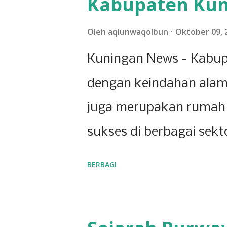
Kabupaten Ku
Oleh
aqlunwaqolbun
Oktober 09, 
Kuningan News - Kabup
dengan keindahan alam
juga merupakan rumah 
sukses di berbagai sekt
menunjukkan bahwa Kun
BERBAGI
yang berkembang pesat,
ketekunan para pelaku u