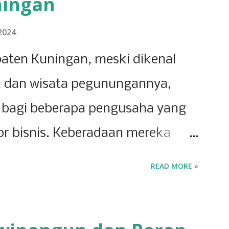
ningan
2024
aten Kuningan, meski dikenal
 dan wisata pegunungannya,
bagi beberapa pengusaha yang
or bisnis. Keberadaan mereka
ingan memiliki potensi ekonomi
READ MORE »
 dipicu oleh inovasi dan
saha lokal. Salah satu sektor