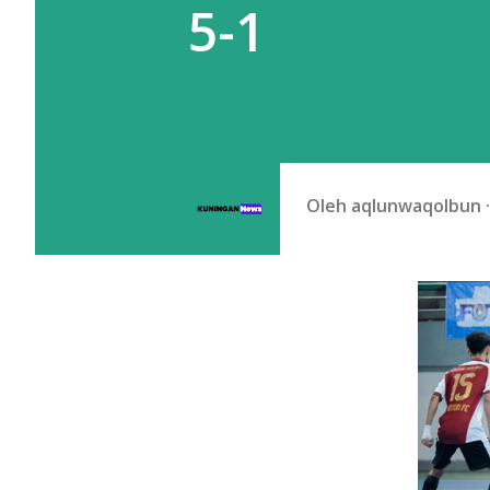
5-1
Oleh
aqlunwaqolbun