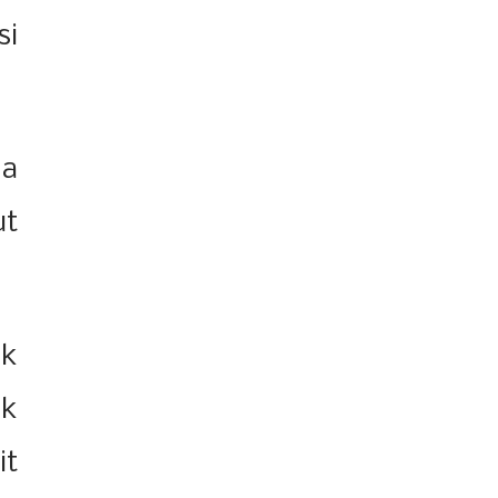
si
da
ut
ak
ik
it