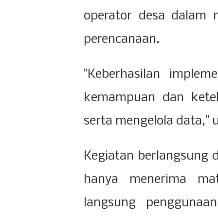
operator desa dalam m
perencanaan.
"Keberhasilan implem
kemampuan dan keteli
serta mengelola data,"
Kegiatan berlangsung d
hanya menerima mate
langsung penggunaan 