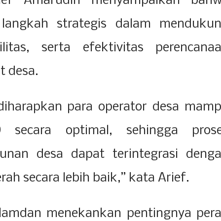
rief Amarudin menyampaikan bah
i langkah strategis dalam menduku
ilitas, serta efektivitas perencana
t desa.
, diharapkan para operator desa mam
 secara optimal, sehingga pros
nan desa dapat terintegrasi deng
ah secara lebih baik,” kata Arief.
 Hamdan menekankan pentingnya per