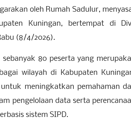
nggarakan oleh Rumah Sadulur, menyas
upaten Kuningan, bertempat di Di
Rabu (8/4/2026).
leh sebanyak 80 peserta yang merupak
rbagai wilayah di Kabupaten Kuninga
uan untuk meningkatkan pemahaman d
lam pengelolaan data serta perencana
rbasis sistem SIPD.