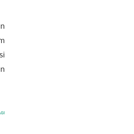
an
am
si
an
GI