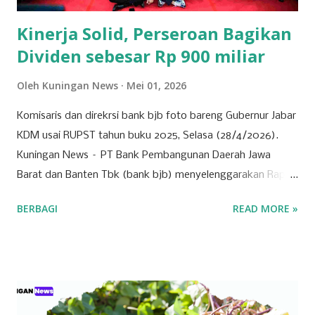
tidak hanya bermanfaat bagi daerah, tetapi...
Kinerja Solid, Perseroan Bagikan
Dividen sebesar Rp 900 miliar
Oleh
Kuningan News
Mei 01, 2026
Komisaris dan direkrsi bank bjb foto bareng Gubernur Jabar
KDM usai RUPST tahun buku 2025, Selasa (28/4/2026).
Kuningan News – PT Bank Pembangunan Daerah Jawa
Barat dan Banten Tbk (bank bjb) menyelenggarakan Rapat
Umum Pemegang Saham Tahunan (RUPST) Tahun Buku
BERBAGI
READ MORE »
2025 pada Selasa (28/4/2026). Rapat berlangsung secara
hybrid, dengan kehadiran fisik terbatas di Bale Pakuan
(Gedung Negara Pakuan), Bandung serta partisipasi daring
melalui platform eASY.KSEI. Sebagai institusi keuangan
yang mengedepankan prinsip tata kelola perusahaan yang
baik, bank bjb mengundang seluruh pemegang saham