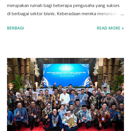
merupakan rumah bagi beberapa pengusaha yang sukses
di berbagai sektor bisnis. Keberadaan mereka menunjukkan
bahwa Kuningan memiliki potensi ekonomi yang
BERBAGI
READ MORE »
berkembang pesat, dipicu oleh inovasi dan ketekunan para
pelaku usaha lokal. Salah satu sektor yang dominan di
wilayah ini adalah ritel. Beberapa toserba besar menjadi
andalan masyarakat Kuningan dalam memenuhi kebutuhan
sehari-hari. Para pengusaha yang sukses di sektor ini
berhasil mengelola jaringan ritel yang luas dan berkontribusi
signifikan terhadap roda perekonomian daerah.
Keberhasilan mereka tak lepas dari strategi bisnis yang
tepat dan kemampuan menyesuaikan diri dengan
kebutuhan pasar yang dinamis. Selain ritel, sektor properti
dan konstruksi juga menjadi pilar penting bagi
perekonomian Kuningan. Beberapa perusahaan besar di
bidang ini terlibat dalam pembangunan infrastruktur yang