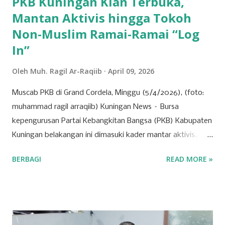
PKB Kuningan Kian Terbuka,
Mantan Aktivis hingga Tokoh
Non-Muslim Ramai-Ramai “Log
In”
Oleh
Muh. Ragil Ar-Raqiib
April 09, 2026
Muscab PKB di Grand Cordela, Minggu (5/4/2026), (foto:
muhammad ragil arraqiib) Kuningan News – Bursa
kepengurusan Partai Kebangkitan Bangsa (PKB) Kabupaten
Kuningan belakangan ini dimasuki kader mantar aktivis.
Partai yang identik dengan basis nahdliyin tersebut kini
BERBAGI
READ MORE »
semakin menunjukkan wajah barunya sebagai partai yang
terbuka. Banyak mantan aktivis mahasiswa hingga tokoh
muda dari berbagai latar belakang mulai menyatakan
ketertarikannya untuk bergabung atau "log in" ke partai
tersebut. Drs. H. Ujang Kosasih, Ketua PKB Kuningan,