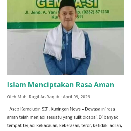
28 Maret 2026 lalu, Ikyy memberanikan diri untuk tampil
dalam ajang pencarian bakat bergengsi, DMD (Dangdut
Mania Dadakan). Meski belum berhasil keluar sebagai juara,
pengalaman tersebut menjadi tonggak sejarah penting
dalam karier bermusiknya. “Iya alhamdulillah aktu tannggal
28 maret kemarin, ikut dmd ya walaupun tidak sampai jadi
juara cuman aku ingin terus mendalami dan berkiprah lewat
karya Aku di dunia seni musik ini,” tuturnya kala
diwawancara Kamis (9/4/2026). Baginya, kegagalan...
Islam Menciptakan Rasa Aman
Oleh
Muh. Ragil Ar-Raqiib
April 09, 2026
Asep Kamaludin SIP. Kuningan News - Dewasa ini rasa
aman telah menjadi sesuatu yang sulit dicapai. Di banyak
tempat terjadi kekacauan, kekerasan, teror, ketidak-adilan,