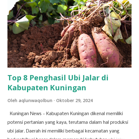
untuk turut serta dalam forum strategis ini. RUPST menjadi
wadah penting dalam proses pengambilan keputusan yang
berdampak langsung pada arah dan pertumbuhan
perusahaan ke depan. Tujuh agenda utama telah disusun
untuk dibahas dan diputuskan dalam RUPST kali ini.
Agenda-agenda tersebut disusun berdasarkan peraturan
perundang-undangan, usulan pemegang saham utama,
serta kepentingan strategis korporasi dalam men...
Top 8 Penghasil Ubi Jalar di
Kabupaten Kuningan
Oleh
aqlunwaqolbun
Oktober 29, 2024
Kuningan News - Kabupaten Kuningan dikenal memiliki
potensi pertanian yang kaya, terutama dalam hal produksi
ubi jalar. Daerah ini memiliki berbagai kecamatan yang