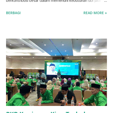
berkontribusi besar dalam memenuhi kebutuhan ubi jalar,
baik untuk konsumsi lokal maupun regional. Berikut adalah
BERBAGI
READ MORE »
tujuh kecamatan di Kabupaten Kuningan yang mencatat
produksi tertinggi untuk komoditas ubi jalar. 1. Kecamatan
Cilimus Kecamatan Cilimus berada di peringkat pertama
sebagai penghasil ubi jalar terbesar di Kabupaten Kuningan.
Dengan produksi sebesar 45.702 ton, Kecamatan Cilimus
menyumbangkan hampir setengah dari total produksi ubi
jalar di wilayah ini. Kondisi tanah yang subur dan teknik
pertanian yang optimal menjadikan Cilimus sebagai sentra
utama produksi ubi jalar. 2. Kecamatan Cigandamekar
Posisi kedua ditempati oleh Kecamatan Cigandamekar
dengan total produksi mencapai 28.966 ton. Daerah ini
dikenal dengan pertanian yang beragam dan kualitas ubi
jalar yang baik, sehingga mampu bersaing dengan ...