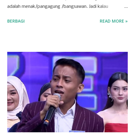
adalah menak/pangagung /bangsawan. Jadi kalau
digabungkan Cisantana adalah keris milik seorang
BERBAGI
READ MORE »
pangagung/ bangsawan, atau juga bisa berarti seorang
pangagung / bangsawan/ menak dengan kerisnya, yang
melambangkan pamor kebangsawanan, pemberani, dan
menunjukkan orang-orang Cisantana ini punya trah
bangsawan/ningrat, berwibawa, berpendidikan. Menurut
cerita leluhur, Cis = keris dari seorang bangsawan/menak
tersebut melayang dan jatuh di blok
pangbadakan/sekarang blok Cimantri sebelah utara Dusun
Malaraman, dahulu disana tempatnya pangguyangan badak
(badak mandi lumpur) dan dari Pena/ pulpen yang sering
dipakai menulis oleh bangsawan tersebut terbanglah ke
Panulisan, maka sangatlah kental ada istilah Cisantana-
Panulisan . Wilayah Kabupaten Kuningan, sudah disebut
dalam jaman keraja...