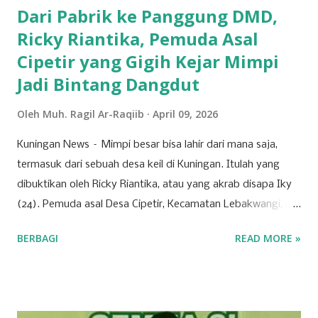
Dari Pabrik ke Panggung DMD,
Ricky Riantika, Pemuda Asal
Cipetir yang Gigih Kejar Mimpi
Jadi Bintang Dangdut
Oleh
Muh. Ragil Ar-Raqiib
April 09, 2026
Kuningan News – Mimpi besar bisa lahir dari mana saja,
termasuk dari sebuah desa keil di Kuningan. Itulah yang
dibuktikan oleh Ricky Riantika, atau yang akrab disapa Iky
(24). Pemuda asal Desa Cipetir, Kecamatan Lebakwangi, ini
tengah mencuri perhatian lewat keberaniannya menembus
BERBAGI
READ MORE »
ketatnya persaingan di dunia hiburan nasional. Nama Iky
mungkin awalnya hanya dikenal di jagat TikTok melalui
konten-konten cover lagu yang ia unggah secara konsisten.
Namun, langkahnya tak berhenti di media sosial saja. Pada