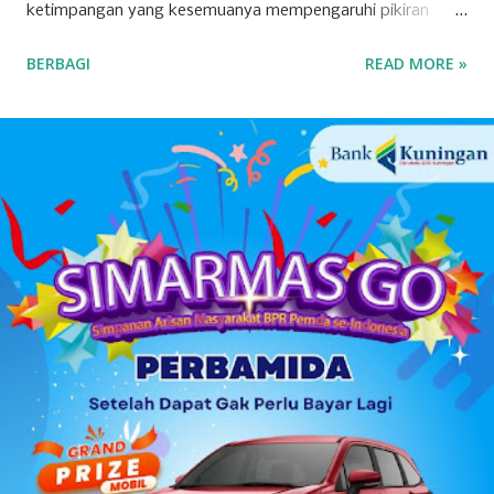
ketimpangan yang kesemuanya mempengaruhi pikiran
manusia, hingga berdampak pada ketidak-nyamanan dan
BERBAGI
READ MORE »
ketidak-amanan. Padahal, setiap orang mendambakan
kondisi dan suasana aman. Rasa aman adalah salah satu
kebutuhan dasar manusia, yang jika dikalkulasi lebih
berharga daripada kesehatan. Seseorang yang sakit
mungkin dapat tertidur, tetapi yang takut, dapat dipastikan
tidak dapat tidur, mungkin hanya sekedar hilang kantuknya
saja. Bagi yang sakit bisa merasa aman dan tidak
merasakan penyakitnya, akan tetapi bagi yang tidak
merasa aman, walaupun sehat, ia akan merasa terganggu
hidupnya. Secara etimologi perkataan aman berasal dari
bahasa Arab yang memiliki akar kata dan pengertian sama
dengan iman dan amanah . Tidak terlalu sulit menemukan
ketiga kata tersebut dalam al-Qur’an. A...