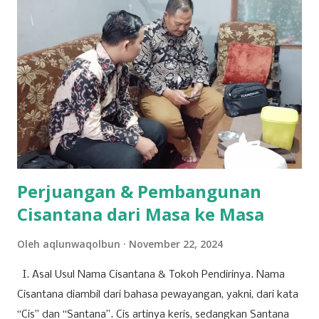
menyebut PKB saat ini adalah wadah bagi seluruh warga
negara tanpa melihat latar belakang organisasi maupun
agama. Fenomena menarik perhatian adalah bergabungnya
sejumlah nama besar dari kalangan aktivis muda, seperti
Sadam Husain. Ada anak muda dari kalangan
Muhammadiyah, NU, hingga mantan aktivis dari organisasi
mahasiswa seperti, PMII dan GMNI yang ikut merapat.
“Alhamdulillah di Muscab kali ini dalam rangka menyusun
struktur DPC ke depan 202...
Perjuangan & Pembangunan
Cisantana dari Masa ke Masa
Oleh
aqlunwaqolbun
November 22, 2024
I. Asal Usul Nama Cisantana & Tokoh Pendirinya. Nama
Cisantana diambil dari bahasa pewayangan, yakni, dari kata
“Cis” dan “Santana”. Cis artinya keris, sedangkan Santana