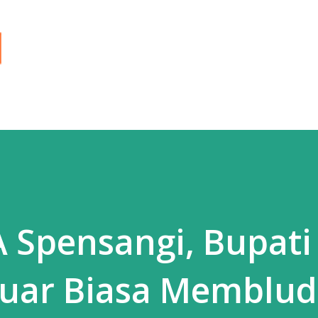
Langsung ke konten utama
A Spensangi, Bupati
Luar Biasa Memblud