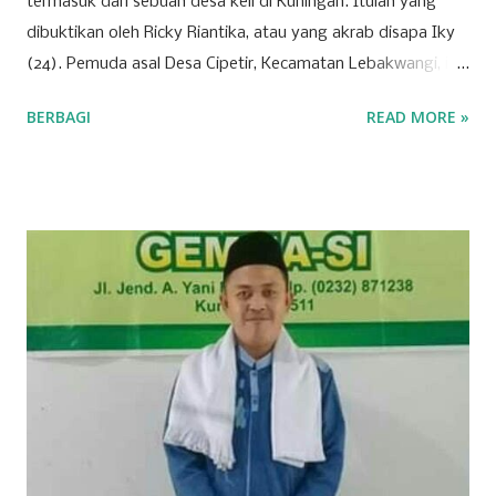
termasuk dari sebuah desa keil di Kuningan. Itulah yang
dibuktikan oleh Ricky Riantika, atau yang akrab disapa Iky
(24). Pemuda asal Desa Cipetir, Kecamatan Lebakwangi, ini
tengah mencuri perhatian lewat keberaniannya menembus
BERBAGI
READ MORE »
ketatnya persaingan di dunia hiburan nasional. Nama Iky
mungkin awalnya hanya dikenal di jagat TikTok melalui
konten-konten cover lagu yang ia unggah secara konsisten.
Namun, langkahnya tak berhenti di media sosial saja. Pada
28 Maret 2026 lalu, Ikyy memberanikan diri untuk tampil
dalam ajang pencarian bakat bergengsi, DMD (Dangdut
Mania Dadakan). Meski belum berhasil keluar sebagai juara,
pengalaman tersebut menjadi tonggak sejarah penting
dalam karier bermusiknya. “Iya alhamdulillah aktu tannggal
28 maret kemarin, ikut dmd ya walaupun tidak sampai jadi
juara cuman aku ingin terus mendalami dan berkiprah lewat
karya Aku di dunia seni musik ini,” tuturnya kala