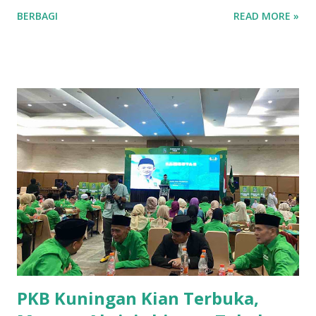
baik untuk konsumsi lokal maupun regional. Berikut adalah
BERBAGI
READ MORE »
tujuh kecamatan di Kabupaten Kuningan yang mencatat
produksi tertinggi untuk komoditas ubi jalar. 1. Kecamatan
Cilimus Kecamatan Cilimus berada di peringkat pertama
sebagai penghasil ubi jalar terbesar di Kabupaten Kuningan.
Dengan produksi sebesar 45.702 ton, Kecamatan Cilimus
menyumbangkan hampir setengah dari total produksi ubi
jalar di wilayah ini. Kondisi tanah yang subur dan teknik
pertanian yang optimal menjadikan Cilimus sebagai sentra
utama produksi ubi jalar. 2. Kecamatan Cigandamekar
Posisi kedua ditempati oleh Kecamatan Cigandamekar
dengan total produksi mencapai 28.966 ton. Daerah ini
dikenal dengan pertanian yang beragam dan kualitas ubi
jalar yang baik, sehingga mampu bersaing dengan ...
PKB Kuningan Kian Terbuka,