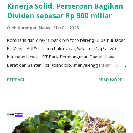
Kinerja Solid, Perseroan Bagikan
Dividen sebesar Rp 900 miliar
Oleh
Kuningan News
Mei 01, 2026
Komisaris dan direkrsi bank bjb foto bareng Gubernur Jabar
KDM usai RUPST tahun buku 2025, Selasa (28/4/2026).
Kuningan News – PT Bank Pembangunan Daerah Jawa
Barat dan Banten Tbk (bank bjb) menyelenggarakan Rapat
Umum Pemegang Saham Tahunan (RUPST) Tahun Buku
BERBAGI
READ MORE »
2025 pada Selasa (28/4/2026). Rapat berlangsung secara
hybrid, dengan kehadiran fisik terbatas di Bale Pakuan
(Gedung Negara Pakuan), Bandung serta partisipasi daring
melalui platform eASY.KSEI. Sebagai institusi keuangan
yang mengedepankan prinsip tata kelola perusahaan yang
baik, bank bjb mengundang seluruh pemegang saham
untuk turut serta dalam forum strategis ini. RUPST menjadi