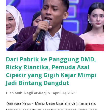
negara tanpa melihat latar belakang organisasi maupun
agama. Fenomena menarik perhatian adalah bergabungnya
sejumlah nama besar dari kalangan aktivis muda, seperti
Sadam Husain. Ada anak muda dari kalangan
Muhammadiyah, NU, hingga mantan aktivis dari organisasi
mahasiswa seperti, PMII dan GMNI yang ikut merapat.
“Alhamdulillah di Muscab kali ini dalam rangka menyusun
struktur DPC ke depan 202...
Dari Pabrik ke Panggung DMD,
Ricky Riantika, Pemuda Asal
Cipetir yang Gigih Kejar Mimpi
Jadi Bintang Dangdut
Oleh
Muh. Ragil Ar-Raqiib
April 09, 2026
Kuningan News – Mimpi besar bisa lahir dari mana saja,