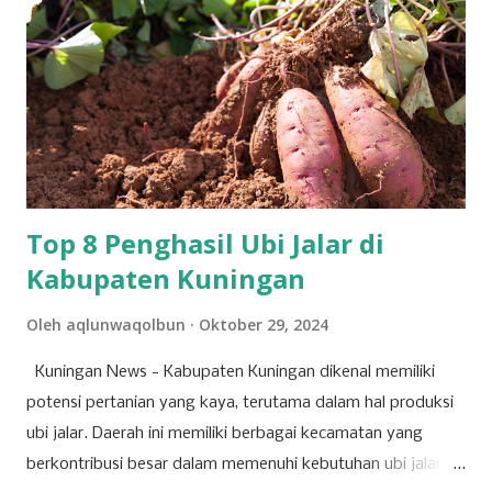
wadah penting dalam proses pengambilan keputusan yang
berdampak langsung pada arah dan pertumbuhan
perusahaan ke depan. Tujuh agenda utama telah disusun
untuk dibahas dan diputuskan dalam RUPST kali ini.
Agenda-agenda tersebut disusun berdasarkan peraturan
perundang-undangan, usulan pemegang saham utama,
serta kepentingan strategis korporasi dalam men...
Top 8 Penghasil Ubi Jalar di
Kabupaten Kuningan
Oleh
aqlunwaqolbun
Oktober 29, 2024
Kuningan News - Kabupaten Kuningan dikenal memiliki
potensi pertanian yang kaya, terutama dalam hal produksi
ubi jalar. Daerah ini memiliki berbagai kecamatan yang
berkontribusi besar dalam memenuhi kebutuhan ubi jalar,