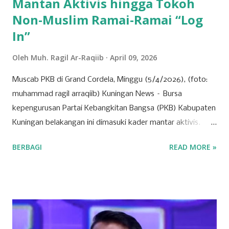
Mantan Aktivis hingga Tokoh
Non-Muslim Ramai-Ramai “Log
In”
Oleh
Muh. Ragil Ar-Raqiib
April 09, 2026
Muscab PKB di Grand Cordela, Minggu (5/4/2026), (foto:
muhammad ragil arraqiib) Kuningan News – Bursa
kepengurusan Partai Kebangkitan Bangsa (PKB) Kabupaten
Kuningan belakangan ini dimasuki kader mantar aktivis.
Partai yang identik dengan basis nahdliyin tersebut kini
BERBAGI
READ MORE »
semakin menunjukkan wajah barunya sebagai partai yang
terbuka. Banyak mantan aktivis mahasiswa hingga tokoh
muda dari berbagai latar belakang mulai menyatakan
ketertarikannya untuk bergabung atau "log in" ke partai
tersebut. Drs. H. Ujang Kosasih, Ketua PKB Kuningan,
menyebut PKB saat ini adalah wadah bagi seluruh warga