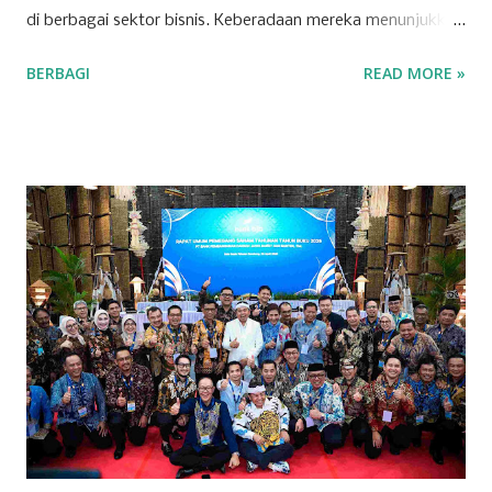
di berbagai sektor bisnis. Keberadaan mereka menunjukkan
bahwa Kuningan memiliki potensi ekonomi yang
BERBAGI
READ MORE »
berkembang pesat, dipicu oleh inovasi dan ketekunan para
pelaku usaha lokal. Salah satu sektor yang dominan di
wilayah ini adalah ritel. Beberapa toserba besar menjadi
andalan masyarakat Kuningan dalam memenuhi kebutuhan
sehari-hari. Para pengusaha yang sukses di sektor ini
berhasil mengelola jaringan ritel yang luas dan berkontribusi
signifikan terhadap roda perekonomian daerah.
Keberhasilan mereka tak lepas dari strategi bisnis yang
tepat dan kemampuan menyesuaikan diri dengan
kebutuhan pasar yang dinamis. Selain ritel, sektor properti
dan konstruksi juga menjadi pilar penting bagi
perekonomian Kuningan. Beberapa perusahaan besar di
bidang ini terlibat dalam pembangunan infrastruktur yang
tidak hanya bermanfaat bagi daerah, tetapi...