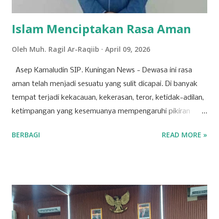
diwawancara Kamis (9/4/2026). Baginya, kegagalan...
Islam Menciptakan Rasa Aman
Oleh
Muh. Ragil Ar-Raqiib
April 09, 2026
Asep Kamaludin SIP. Kuningan News - Dewasa ini rasa
aman telah menjadi sesuatu yang sulit dicapai. Di banyak
tempat terjadi kekacauan, kekerasan, teror, ketidak-adilan,
ketimpangan yang kesemuanya mempengaruhi pikiran
manusia, hingga berdampak pada ketidak-nyamanan dan
BERBAGI
READ MORE »
ketidak-amanan. Padahal, setiap orang mendambakan
kondisi dan suasana aman. Rasa aman adalah salah satu
kebutuhan dasar manusia, yang jika dikalkulasi lebih
berharga daripada kesehatan. Seseorang yang sakit
mungkin dapat tertidur, tetapi yang takut, dapat dipastikan
tidak dapat tidur, mungkin hanya sekedar hilang kantuknya