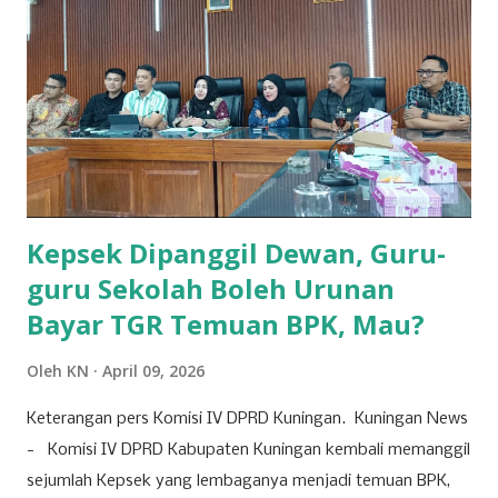
saja. Bagi yang sakit bisa merasa aman dan tidak
merasakan penyakitnya, akan tetapi bagi yang tidak
merasa aman, walaupun sehat, ia akan merasa terganggu
hidupnya. Secara etimologi perkataan aman berasal dari
bahasa Arab yang memiliki akar kata dan pengertian sama
dengan iman dan amanah . Tidak terlalu sulit menemukan
ketiga kata tersebut dalam al-Qur’an. A...
Kepsek Dipanggil Dewan, Guru-
guru Sekolah Boleh Urunan
Bayar TGR Temuan BPK, Mau?
Oleh
KN
April 09, 2026
Keterangan pers Komisi IV DPRD Kuningan. Kuningan News
- Komisi IV DPRD Kabupaten Kuningan kembali memanggil
sejumlah Kepsek yang lembaganya menjadi temuan BPK,