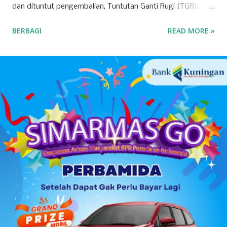
dan dituntut pengembalian, Tuntutan Ganti Rugi (TGR).
Pemanggilan Kepsek dilakukan pada Rabu (8/4/2026)
BERBAGI
READ MORE »
kemarin. Nampak hanya beberapa Kepsek saja yang
dipanggil oleh dewan, dan dipintai keterangan. Pasca
pemanggilan Kepsek, banyak hal diungkap Komisi IV DPRD
dalam konferensi pers, seusai-nya pertemuan. Anggota
komisi IV nampak lengkap, mulai dari Hj Neneng, Yaya, H
Uci, Nurcholis, Satria, Devi, hingga Rudi Permana. Dalam
tanya jawab dengan awak media, terungkap juga bahwa
Kepsek -meskipun baru-, tetap harus bertanggung jawab
pengembalian anggaran sesuai rekomendasi BPK, karena
berposisi sebagai pengguna anggaran. Bahkan yang cukup
prihatin, penggantian anggaran itu tidak boleh diambil dari
dana operasional sekolah semacam BOS. Justru, tidak
dilarang secara formal jika gantj rugi itu bersumber dari
uang pribad...