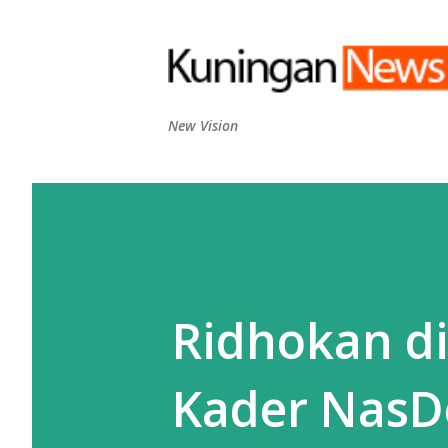
New Vision
Ridhokan d
Kader NasD