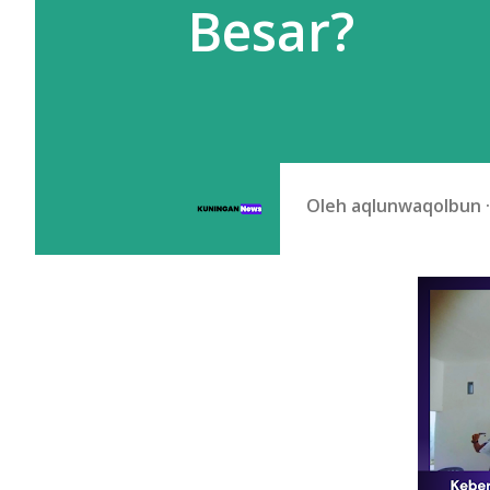
Besar?
Oleh
aqlunwaqolbun