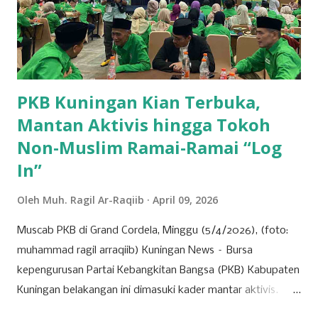
Posisi kedua ditempati oleh Kecamatan Cigandamekar
dengan total produksi mencapai 28.966 ton. Daerah ini
dikenal dengan pertanian yang beragam dan kualitas ubi
jalar yang baik, sehingga mampu bersaing dengan ...
PKB Kuningan Kian Terbuka,
Mantan Aktivis hingga Tokoh
Non-Muslim Ramai-Ramai “Log
In”
Oleh
Muh. Ragil Ar-Raqiib
April 09, 2026
Muscab PKB di Grand Cordela, Minggu (5/4/2026), (foto:
muhammad ragil arraqiib) Kuningan News – Bursa
kepengurusan Partai Kebangkitan Bangsa (PKB) Kabupaten
Kuningan belakangan ini dimasuki kader mantar aktivis.
Partai yang identik dengan basis nahdliyin tersebut kini