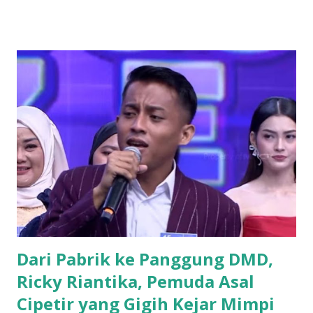
hybrid, dengan kehadiran fisik terbatas di Bale Pakuan
(Gedung Negara Pakuan), Bandung serta partisipasi daring
melalui platform eASY.KSEI. Sebagai institusi keuangan
yang mengedepankan prinsip tata kelola perusahaan yang
baik, bank bjb mengundang seluruh pemegang saham
untuk turut serta dalam forum strategis ini. RUPST menjadi
wadah penting dalam proses pengambilan keputusan yang
berdampak langsung pada arah dan pertumbuhan
perusahaan ke depan. Tujuh agenda utama telah disusun
untuk dibahas dan diputuskan dalam RUPST kali ini.
Agenda-agenda tersebut disusun berdasarkan peraturan
perundang-undangan, usulan pemegang saham utama,
serta kepentingan strategis korporasi dalam men...
Dari Pabrik ke Panggung DMD,
Ricky Riantika, Pemuda Asal
Cipetir yang Gigih Kejar Mimpi