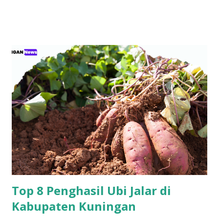
perbedaan ini secara utuh sangat penting, bukan hanya
untuk memahami interaksi intra-umat, tetapi juga untuk
membaca arah geopolitik dunia Islam dalam isu-isu
mendesak seperti Palestina, hegemoni regional, dan konflik
global.¹ 1. Fondasi Epistemologis: Imamah vs. Syura Syiah
Imamiyah menempatkan imamah sebagai bagian inti
akidah dan kelanjutan dari misi kenabian. Imamah bukan
sekadar jabatan politik, melainkan “otoritas ilahiah” yang
diyakini ma‘shum dan menjadi hujjah atas umat. Al-Kulaini
dalam al-Kāfi menegaskan bahwa perkataan Imam adalah
hujjah sebagaimana perkataan Rasulullah.² Sunni,
sebaliknya, memandang kepemimpinan sebagai wilayah
ijtihad manus...
Top 8 Penghasil Ubi Jalar di
Kabupaten Kuningan