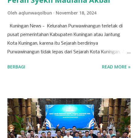
Oleh
aqlunwaqolbun
November 18, 2024
Kuningan News - Kelurahan Purwawinangun terletak di
pusat pemerintahan Kabupaten Kuningan atau Jantung
Kota Kuningan, karena itu Sejarah berdirinya
Purwawinangun tidak lepas dari Sejarah Kota Kuningan. Ada
seorang ulama yang Bernama Syekh Maulana Akbar yang
BERBAGI
READ MORE »
melakukan perjalanan ke Pasembangan yang meneruskan
perjalanan mengembangkan Agama Islam serta pernah
singgah sebentar ketempat yang disebut Bumi Haji di
daerah Luragung. Beliau meneruskan perjalanannya hingga
sampai ke daerah sekitar Kota Kuningan pada waktu itu
dikenal dengan “Kejene” yang artinya Kuning dan
penduduknya menganut agama Hindu (Agama Sanghiang).
Pemerintahan Kajene yang terletak di Blok Sidapurna Desa