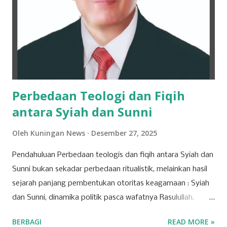
dalam karier bermusiknya. “Iya alhamdulillah aktu tannggal
28 maret kemarin, ikut dmd ya walaupun tidak sampai jadi
juara cuman aku ingin terus mendalami dan berkiprah lewat
karya Aku di dunia seni musik ini,” tuturnya kala
diwawancara Kamis (9/4/2026). Baginya, kegagalan...
Perbedaan Teologi dan Fiqih
antara Syiah dan Sunni
Oleh
Kuningan News
Desember 27, 2025
Pendahuluan Perbedaan teologis dan fiqih antara Syiah dan
Sunni bukan sekadar perbedaan ritualistik, melainkan hasil
sejarah panjang pembentukan otoritas keagamaan : Syiah
dan Sunni, dinamika politik pasca wafatnya Rasulullah,
perkembangan metodologi hukum dan dalam konteks
BERBAGI
READ MORE »
modern, serta implikasi geopolitik global. Memahami