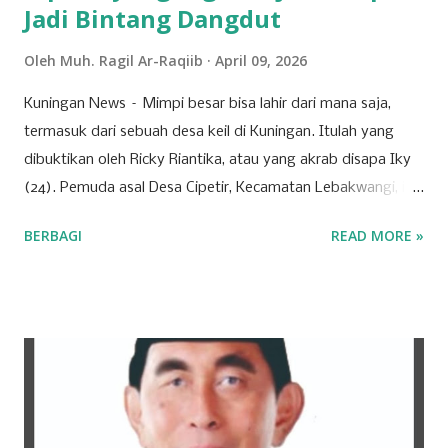
Jadi Bintang Dangdut
Oleh
Muh. Ragil Ar-Raqiib
April 09, 2026
Kuningan News – Mimpi besar bisa lahir dari mana saja,
termasuk dari sebuah desa keil di Kuningan. Itulah yang
dibuktikan oleh Ricky Riantika, atau yang akrab disapa Iky
(24). Pemuda asal Desa Cipetir, Kecamatan Lebakwangi, ini
tengah mencuri perhatian lewat keberaniannya menembus
BERBAGI
READ MORE »
ketatnya persaingan di dunia hiburan nasional. Nama Iky
mungkin awalnya hanya dikenal di jagat TikTok melalui
konten-konten cover lagu yang ia unggah secara konsisten.
Namun, langkahnya tak berhenti di media sosial saja. Pada
28 Maret 2026 lalu, Ikyy memberanikan diri untuk tampil
dalam ajang pencarian bakat bergengsi, DMD (Dangdut
Mania Dadakan). Meski belum berhasil keluar sebagai juara,
pengalaman tersebut menjadi tonggak sejarah penting