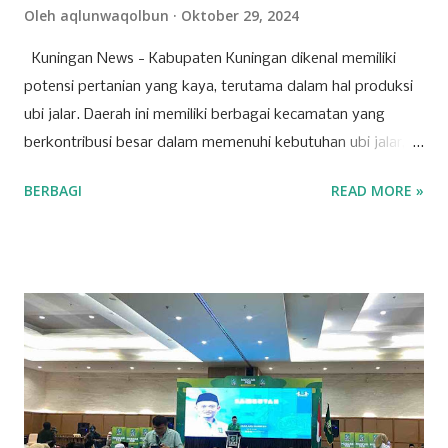
Oleh
aqlunwaqolbun
Oktober 29, 2024
Kuningan News - Kabupaten Kuningan dikenal memiliki
potensi pertanian yang kaya, terutama dalam hal produksi
ubi jalar. Daerah ini memiliki berbagai kecamatan yang
berkontribusi besar dalam memenuhi kebutuhan ubi jalar,
baik untuk konsumsi lokal maupun regional. Berikut adalah
BERBAGI
READ MORE »
tujuh kecamatan di Kabupaten Kuningan yang mencatat
produksi tertinggi untuk komoditas ubi jalar. 1. Kecamatan
Cilimus Kecamatan Cilimus berada di peringkat pertama
sebagai penghasil ubi jalar terbesar di Kabupaten Kuningan.
Dengan produksi sebesar 45.702 ton, Kecamatan Cilimus
menyumbangkan hampir setengah dari total produksi ubi
jalar di wilayah ini. Kondisi tanah yang subur dan teknik
pertanian yang optimal menjadikan Cilimus sebagai sentra
utama produksi ubi jalar. 2. Kecamatan Cigandamekar