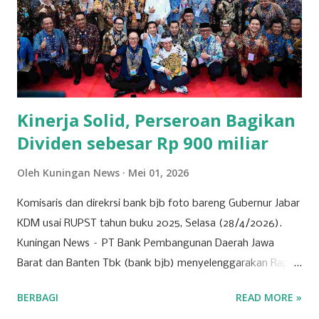
Purwawinangun yang disebut Sidapurna artinya “Jadi
Sempurna” oleh Syekh Maulana Akbar. Beliau menetap
disana dan berhasil menjalin hubungan baik dengan
pemerintahan Kajene dan mendirikan Pesantren di
Sidapurna. Syekh Maulana Akbar menikah dengan seorang
putri dari tokoh penting di lingkungan t...
Kinerja Solid, Perseroan Bagikan
Dividen sebesar Rp 900 miliar
Oleh
Kuningan News
Mei 01, 2026
Komisaris dan direkrsi bank bjb foto bareng Gubernur Jabar
KDM usai RUPST tahun buku 2025, Selasa (28/4/2026).
Kuningan News – PT Bank Pembangunan Daerah Jawa
Barat dan Banten Tbk (bank bjb) menyelenggarakan Rapat
Umum Pemegang Saham Tahunan (RUPST) Tahun Buku
BERBAGI
READ MORE »
2025 pada Selasa (28/4/2026). Rapat berlangsung secara