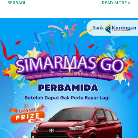
BERBAGI
READ MORE »
semakin menunjukkan wajah barunya sebagai partai yang
terbuka. Banyak mantan aktivis mahasiswa hingga tokoh
muda dari berbagai latar belakang mulai menyatakan
ketertarikannya untuk bergabung atau "log in" ke partai
tersebut. Drs. H. Ujang Kosasih, Ketua PKB Kuningan,
menyebut PKB saat ini adalah wadah bagi seluruh warga
negara tanpa melihat latar belakang organisasi maupun
agama. Fenomena menarik perhatian adalah bergabungnya
sejumlah nama besar dari kalangan aktivis muda, seperti
Sadam Husain. Ada anak muda dari kalangan
Muhammadiyah, NU, hingga mantan aktivis dari organisasi
mahasiswa seperti, PMII dan GMNI yang ikut merapat.
“Alhamdulillah di Muscab kali ini dalam rangka menyusun
struktur DPC ke depan 202...