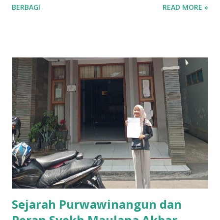
BERBAGI
READ MORE »
berkembang pesat, dipicu oleh inovasi dan ketekunan para
pelaku usaha lokal. Salah satu sektor yang dominan di
wilayah ini adalah ritel. Beberapa toserba besar menjadi
andalan masyarakat Kuningan dalam memenuhi kebutuhan
sehari-hari. Para pengusaha yang sukses di sektor ini
berhasil mengelola jaringan ritel yang luas dan berkontribusi
signifikan terhadap roda perekonomian daerah.
Keberhasilan mereka tak lepas dari strategi bisnis yang
tepat dan kemampuan menyesuaikan diri dengan
kebutuhan pasar yang dinamis. Selain ritel, sektor properti
dan konstruksi juga menjadi pilar penting bagi
perekonomian Kuningan. Beberapa perusahaan besar di
bidang ini terlibat dalam pembangunan infrastruktur yang
tidak hanya bermanfaat bagi daerah, tetapi...
Sejarah Purwawinangun dan
Peran Syekh Maulana Akbar