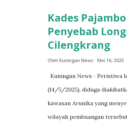
sampai ke tiga desa, termasu
Kades Pajambon
karena memang ketiga desa i
Penyebab Long
sama di sekitar Cilengkrang,”
Cilengkrang
juga menyoroti pentingnya pe
tersebut ia sampaikan dalam
Oleh
Kuningan News
Mei 16, 2025
bisa memaksimalkan kawasan 
Kuningan News - Peristiwa l
sediakala dan diadakannya p
(14/5/2025), diduga diakibat
kawasan yang sudah tidak ada
kawasan Arunika yang menyeb
masyarakat tidak bisa mengg
wilayah pembuangan tersebut