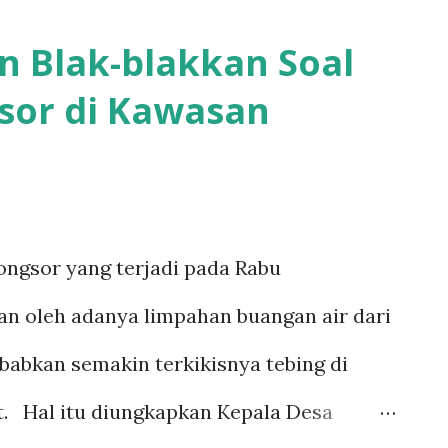
k Gandasoli, Sukamukti dan Pajambon,
 Blak-blakkan Soal
tu menggunakan sumber mata air yang
sor di Kawasan
tutur Nani ketika dimintai keterangan. Ia
ngelolaan air di kawasan tersebut. Hal
 rapat dengan PUPR, ia mengusulkan untuk
sekitar Cilengkrang tersebut seperti
ongsor yang terjadi pada Rabu
enanaman pohon untuk penyerapan air di
kan oleh adanya limpahan buangan air dari
 lagi pohon. “Selama beberapa jam
abkan semakin terkikisnya tebing di
unakan air bersih karena memang air
. Hal itu diungkapkan Kepala Desa