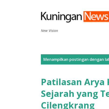
New Vision
P
Menampilkan postingan dengan la
o
s
Patilasan Arya
t
Sejarah yang T
i
Cilengkrang
n