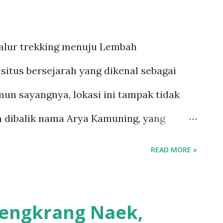
alur trekking menuju Lembah
situs bersejarah yang dikenal sebagai
un sayangnya, lokasi ini tampak tidak
ah dibalik nama Arya Kamuning, yang
ting dalam sejarah Kuningan yang jarang
READ MORE »
ebsite Kementerian Kehutanan, Direktorat
Daya Alam dan Ekosistem, Arya Kamuning
lengkrang Naek,
jaya atau Bratawijaya, dilantik oleh