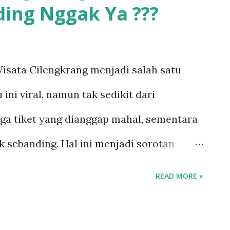
ding Nggak Ya ???
ang Adipati Kuningan pada 1 September
langsung di Gunung Jati, Cirebon, saat
kuasaan Keraton Pakungwati. Proses
sata Cilengkrang menjadi salah satu
 wilayah Kesultanan Pakungwati
ini viral, namun tak sedikit dari
ategi politik kekerabatan yang diterapkan
a tiket yang dianggap mahal, sementara
lah dilantik, Arya Kamuning segera
ak sebanding. Hal ini menjadi sorotan
 di Luragung untuk meneruskan tahta
ya penyesuaian tarif Penerimaan Negara
READ MORE »
ur dalam Peraturan Pemerintah (PP)
 sejak 30 Oktober 2024. Banyak