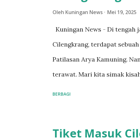
g
Oleh
Kuningan News
Mei 19, 2025
a
Kuningan News - Di tengah j
n
Cilengkrang, terdapat sebuah 
Patilasan Arya Kamuning. Nam
terawat. Mari kita simak kis
menjadi salah satu tokoh pen
BERBAGI
orang kenal. Dilansir dari w
Jenderal Konservasi Sumber 
Tiket Masuk Ci
dikenal juga sebagai Surangga