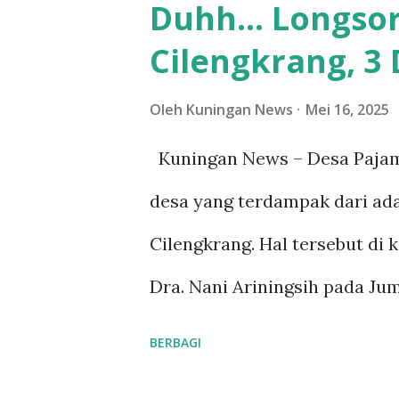
Duhh... Longso
pengunjung merasa kecewa kar
Cilengkrang, 3
meningkat namun tidak diiring
"Kami membayar cukup mahal, 
Oleh
Kuningan News
Mei 16, 2025
tidak sebanding minim tempat 
Kuningan News – Desa Pajam
ungkap Sinta salah satu pengu
desa yang terdampak dari ad
imbas dari aturan yang diber
Cilengkrang. Hal tersebut di
PNBP yang berlaku di berbaga
Dra. Nani Ariningsih pada Ju
perbincangan hangat di kala
ini berakibat pada tergangg
BERBAGI
air bersih di ketiga desa ter