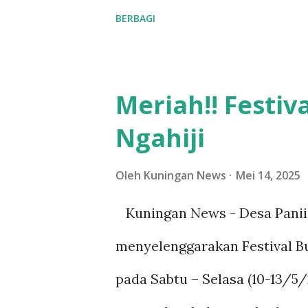
terseb...
Pajambon, Dra. Nani Arinings
BERBAGI
(16/5/2025). Ia mengatakan, 
yang terjadi di wilayah Lemb
Meriah!! Festiv
Kecamatan Kramatmulya. "Lo
Ngahiji
pembangunan yang dilakukan d
area proyek wisata Arunika d
Oleh
Kuningan News
Mei 14, 2025
Dulu terjadi pas bulan puasa,
Kuningan News - Desa Panii
kedua kalinya ini lebih para
menyelenggarakan Festival Bu
merasakannya setelah banya
pada Sabtu – Selasa (10-13/5/
sekarang lebih parah dari ya