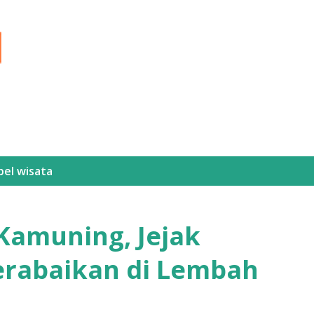
Langsung ke konten utama
bel
wisata
 Kamuning, Jejak
erabaikan di Lembah