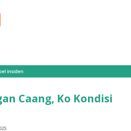
Langsung ke konten utama
bel
insiden
an Caang, Ko Kondisi
2025