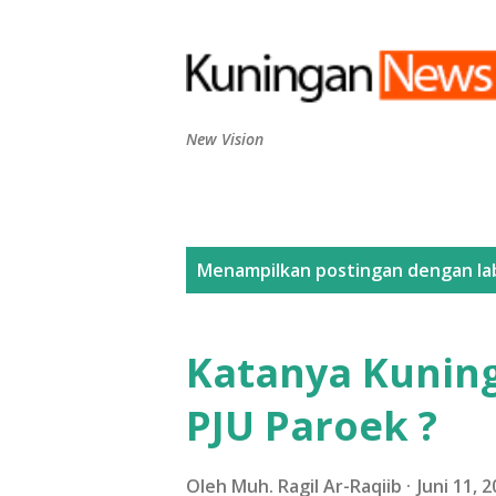
New Vision
P
Menampilkan postingan dengan la
o
s
Katanya Kuning
t
PJU Paroek ?
i
n
Oleh
Muh. Ragil Ar-Raqiib
Juni 11, 