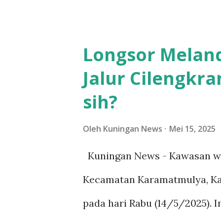
(16/5/2025). Ia mengatakan, 
yang terjadi di wilayah Lemb
Longsor Melan
Kecamatan Kramatmulya. "Lo
Jalur Cilengkra
pembangunan yang dilakukan d
sih?
area proyek wisata Arunika d
Dulu terjadi pas bulan puasa,
Oleh
Kuningan News
Mei 15, 2025
kedua kalinya ini lebih para
Kuningan News - Kawasan wis
merasakannya setelah banya
Kecamatan Karamatmulya, Ka
sekarang lebih parah dari ya
pada hari Rabu (14/5/2025). I