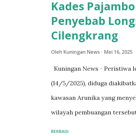
Kades Pajambon
warga karena sebelumnya da
Penyebab Long
perjanjian yang dilanggar ole
Cilengkrang
Gunungkarung. Dalam audiens
pelanggaran yang dipermasala
Oleh
Kuningan News
Mei 16, 2025
jalan di Desa Gunungkarung 
Kuningan News - Peristiwa l
kegiatan galian C. Warga jug
(14/5/2025), diduga diakibat
pengambilan material seperti
kawasan Arunika yang menyeb
memperbesar risiko longsor a
wilayah pembuangan tersebut
berfungsi sebagai penahan air. 
Pajambon, Dra. Nani Arinings
BERBAGI