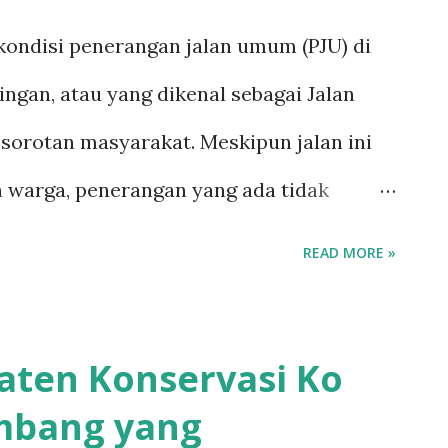
kondisi penerangan jalan umum (PJU) di
ngan, atau yang dikenal sebagai Jalan
sorotan masyarakat. Meskipun jalan ini
eh warga, penerangan yang ada tidak
al ini menimbulkan kekhawatiran bagi
READ MORE »
t malam hari. Jalan Baru Lingkar Timur
nfrastruktur modern yang mendukung visi
aten Konservasi Ko
depankan penerangan dan keamanan bagi
mbang yang
saat ini menunjukkan adanya