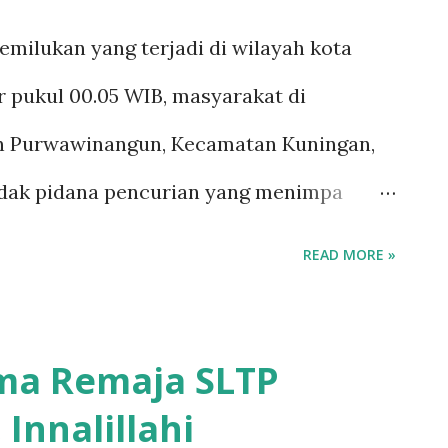
ktivitas sehari-hari warga, menggenangi
milukan yang terjadi di wilayah kota
 sekitar rumah. Banyak warga yang
r pukul 00.05 WIB, masyarakat di
eningkatan tinggi permukaan. "Kami
an Purwawinangun, Kecamatan Kuningan,
gar aktivitas bisa kembali...
indak pidana pencurian yang menimpa
Enah Suhaenah. Zemi panggilan anak
READ MORE »
ndela rumahnya dalam keadaan terbuka.
 ia menemukan sebuah ponsel pintar merek
ma Remaja SLTP
 rumahnya. Kemudian meminta ibunya
Innalillahi
 dan mereka berdua terkejut saat