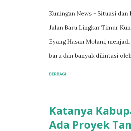
g
Kuningan News - Situasi dan 
a
Jalan Baru Lingkar Timur Kuni
n
Eyang Hasan Molani, menjadi 
baru dan banyak dilintasi ol
berfungsi dengan maksimal. H
BERBAGI
pengguna jalan, terutama saa
seharusnya menjadi contoh i
Katanya Kabup
Kuningan Caang, yang menge
Ada Proyek Ta
masyarakat. Namun, kondisi 