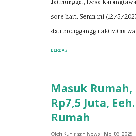
Jatinunggal, Desa Karangtaw
fungsi lahan, dulu masih asr
sore hari, Senin ini (12/5/20
pengunjung,” ungkap Wirya. Di
dan mengganggu aktivitas warg
yang tinggi dan minimnya temp
BERBAGI
kondisi saluran air yang tid
dengan debit air yang cukup 
Masuk Rumah, M
mulai terjadi di sore hari 
Rp7,5 Juta, Eeh
jatinunggal, Desa Karangtawa
Rumah
banjir akan secepat ini naik 
sampe banjir ke depan rumah,
Oleh
Kuningan News
Mei 06, 2025