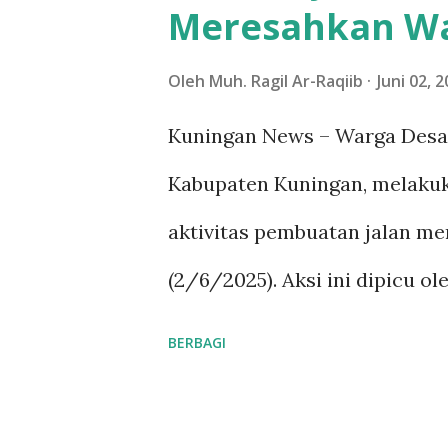
Meresahkan Wa
ketidakberesan dalam pengelo
menyala, sehingga membuat s
Oleh
Muh. Ragil Ar-Raqiib
Juni 02, 
aman. Kondisi ini menjadi per
Kuningan News – Warga Desa
sering dilalui oleh kendaraa
Kabupaten Kuningan, melakuk
dan khawatir saat melintasi ja
aktivitas pembuatan jalan me
saya merasa tidak aman. Ban
(2/6/2025). Aksi ini dipicu o
kecepatan tin...
oleh pihak pengusaha yang t
BERBAGI
Kepala Desa Gunungkarung, 
protes tersebut merupakan ini