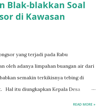
 Blak-blakkan Soal
lam pertemuan kedua ada beberapa
sor di Kawasan
h pihak perusahaan," ujar Kuwu
i, Asep menjelaskan beberapa poin
hkan. Diantaranya adalah lokasi akses
yang digunakan oleh pengusaha untuk
ongsor yang terjadi pada Rabu
a mengungkapkan kekhawatiran terkait
kan oleh adanya limpahan buangan air dari
 tanah merah dan pasir, yang dapat
abkan semakin terkikisnya tebing di
kibat berkurangnya material alami yang
. Hal itu diungkapkan Kepala Desa
Le...
ih, kala ditemui kuningannews.com, Jumat
READ MORE »