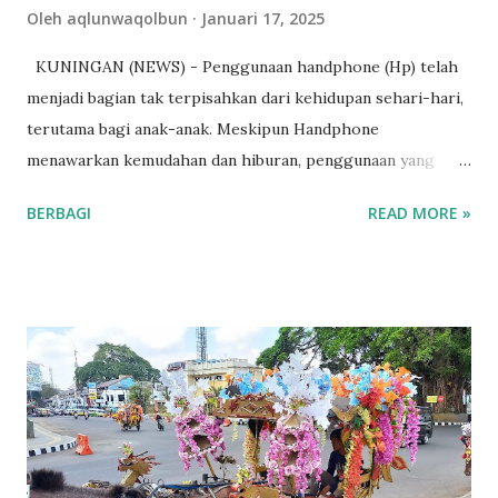
Oleh
aqlunwaqolbun
Januari 17, 2025
KUNINGAN (NEWS) - Penggunaan handphone (Hp) telah
menjadi bagian tak terpisahkan dari kehidupan sehari-hari,
terutama bagi anak-anak. Meskipun Handphone
menawarkan kemudahan dan hiburan, penggunaan yang
berlebihan dapat berdampak negatif pada kesehatan fisik,
BERBAGI
READ MORE »
mental, dan sosial anak. Dampak Fisik 1. Kerusakan Mata:
Paparan sinar biru dari layar Handphone dapat
menyebabkan kerusakan mata dan meningkatkan risiko
katarak. 2. Postur Tubuh Buruk: Penggunaan Handphone
yang lama dapat menyebabkan postur tubuh buruk dan nyeri
punggung. 3. Gangguan Tidur: Cahaya biru dari Handphone
dapat mengganggu produksi melatonin, menyebabkan
insomnia dan gangguan tidur. Dampak Mental 1.
Kecanduan: Penggunaan HP yang berlebihan dapat