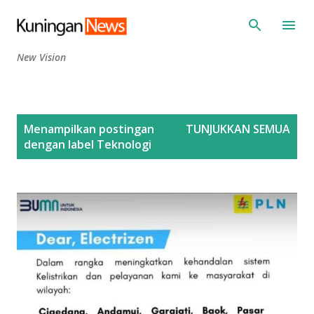
Langsung ke konten utama
New Vision
P
Menampilkan postingan
TUNJUKKAN SEMUA
o
dengan label
Teknologi
s
t
i
n
g
a
n