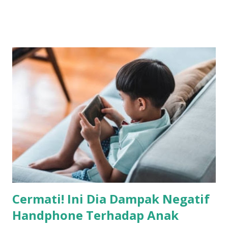
melakukan perbaikan dan pemeliharaan pada sistem
kelistrikan yang ada. Wilayah yang akan terdampak
pemadaman meliputi Cigedang, Andamui, Garajati, Baok,
Pasar Ciwaru, Lebakherang, Cilayung, Patala, Citundun,
Karangkancana, Margacina, Jabaranti, dan sekitarnya.
Dengan dilakukan pemadaman ini, diharapkan keandalan
pasokan listrik di wilayah tersebut dapat ditingkatkan, serta
pelayanan kepada pelanggan semakin optimal. Pihak PLN
mengimbau kepada seluruh pelanggan untuk
mempersiapkan segala sesuatunya sebelum pemadaman
berlangsung. Bagi pelanggan yang menggunakan genset,
sangat disarankan untuk memisahkan instalasi genset dari
instalasi PLN. Hal ini bertujuan untuk ...
Cermati! Ini Dia Dampak Negatif
Handphone Terhadap Anak