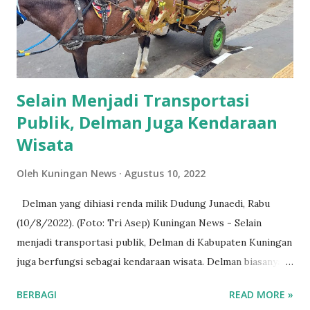
menyebabkan kecanduan dan mengganggu kemampuan anak
untuk fokus. 2. Stres dan Kecemasan: Paparan konten
negatif dan perbandingan sosial media dapat meningkatkan
stres dan kecemasan. 3. Penurunan Kreativitas: Penggunaan
Handphone yang berl...
Selain Menjadi Transportasi
Publik, Delman Juga Kendaraan
Wisata
Oleh
Kuningan News
Agustus 10, 2022
Delman yang dihiasi renda milik Dudung Junaedi, Rabu
(10/8/2022). (Foto: Tri Asep) Kuningan News - Selain
menjadi transportasi publik, Delman di Kabupaten Kuningan
juga berfungsi sebagai kendaraan wisata. Delman biasanya
mangkal di sekitar Taman Kota Kuningan. Untuk menarik
BERBAGI
READ MORE »
pelanggan, saat ini delman dihiasi dengan renda. "Dihias