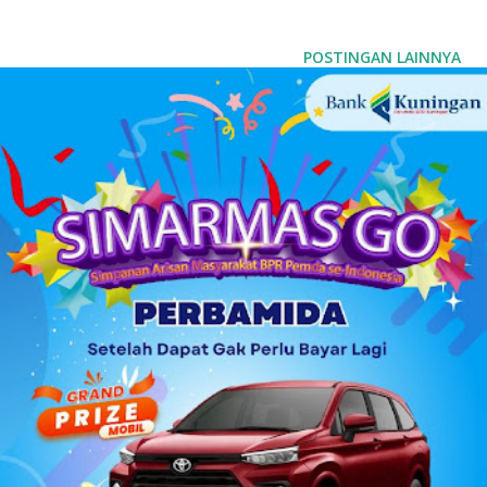
kayak gini biar menarik pelanggan aja , menarik anak-anak,"
ujar Dudung Jaenudin, kusir delman, kepada reporter
POSTINGAN LAINNYA
Kuningan News , Rabu (10/8/2022). Dulu delman memang
sempat menjadi transportasi publik. Namun, fungsinya
sebagai transportasi publik tergantikan selain oleh angkot,
juga oleh transportasi online yang sudah jamak sekarang
ini. " Kalo ada yang habis dari pasar, bawa barang-barang,
dianterin . Sekarang mah udah jarang, ada ojek online,"
ungkap Dudung. Selain dihiasi oleh renda, delman di
Kabupaten Kuningan juga dihias dengan lampu-lampu kedip.
Untuk yang menggunakan lampu-lampu kedip, mulai
mangkal sejak sore sampai malam. ...