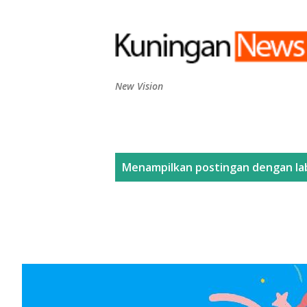
New Vision
P
Menampilkan postingan dengan la
o
s
t
i
n