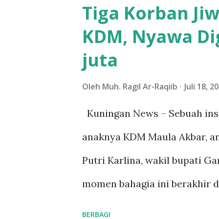
Tiga Korban Ji
penjuru tanah air menyataka
KDM, Nyawa Di
Satrio Jiwandono sebagai ka
juta
disampaikan langsung saat au
pandangan mengenai masa de
Oleh
Muh. Ragil Ar-Raqiib
Juli 18, 2
dihadapi oleh generasi muda s
Kuningan News – Sebuah ins
Sosial, Menteri Sosial Gus I
anaknya KDM Maula Akbar, an
mengapresiasi semangat kolab
Putri Karlina, wakil bupati G
pengurus. “Saya senang dan 
momen bahagia ini berakhir d
Taruna ini sudah terbia...
dunia akibat kerumunan yang 
BERBAGI