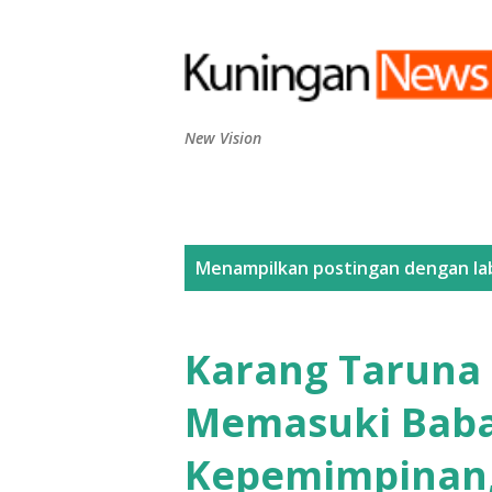
New Vision
P
Menampilkan postingan dengan la
o
s
Karang Taruna 
t
Memasuki Baba
i
Kepemimpinan,
n