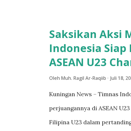
yang berlangsung di salah sat
ribuan tamu undangan, termas
Saksikan Aksi 
serta masyarakat setempat. 
Indonesia Siap 
menjadi tidak terkendali, da
ASEAN U23 Cha
dan terinjak-injak saat men
kabar mengenai insiden terse
Oleh
Muh. Ragil Ar-Raqiib
Juli 18, 2
menyebutkan segera menuju 
Kuningan News – Timnas Ind
kepada keluarga korban dan 
perjuangannya di ASEAN U23
suasana duka, KDM menyampa
Filipina U23 dalam pertandin