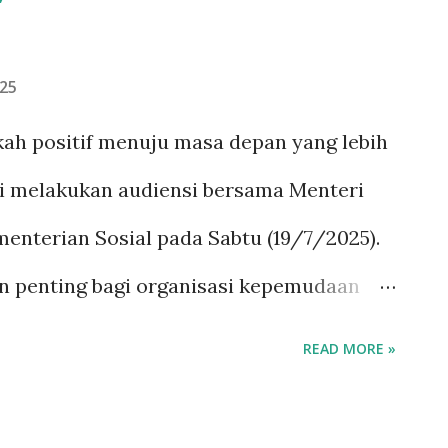
025
ah positif menuju masa depan yang lebih
si melakukan audiensi bersama Menteri
ementerian Sosial pada Sabtu (19/7/2025).
 penting bagi organisasi kepemudaan
tuk membahas rencana strategis, termasuk
READ MORE »
al dan figur ketua umum untuk periode
provinsi Karang Taruna dari berbagai