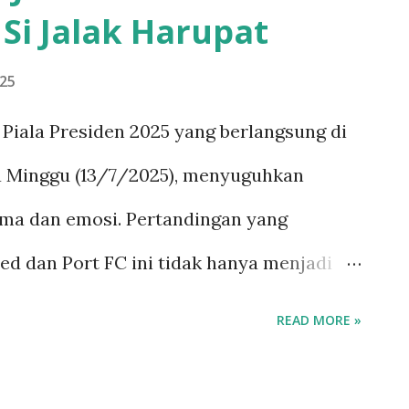
 Si Jalak Harupat
ikannya proyek yang unik dan tanpa
lah program mencetak dan melukis sejarah
025
ya. Dalam hal pengelolaan, Budi
Piala Presiden 2025 yang berlangsung di
rah Putih akan diimplementasikan
da Minggu (13/7/2025), menyuguhkan
, meski ide awalnya bersifat top-down.
ma dan emosi. Pertandingan yang
sipasi dari masyarakat desa," jelasnya.
 dan Port FC ini tidak hanya menjadi
m...
 juga dimeriahkan dengan penampilan artis
READ MORE »
 Rayan Pacu Jalur yang viral menari di
ulai dengan intensitas tinggi dan