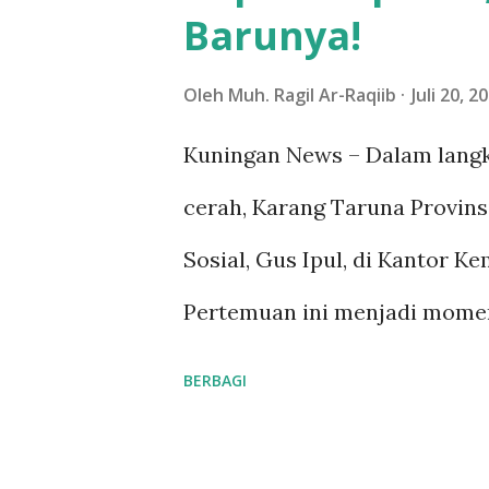
Barunya!
g
a
Oleh
Muh. Ragil Ar-Raqiib
Juli 20, 2
n
Kuningan News – Dalam langk
cerah, Karang Taruna Provin
Sosial, Gus Ipul, di Kantor K
Pertemuan ini menjadi momen
terbesar di Indonesia ini un
BERBAGI
persiapan Temu Karya Nasion
mendatang. Seluruh pengurus 