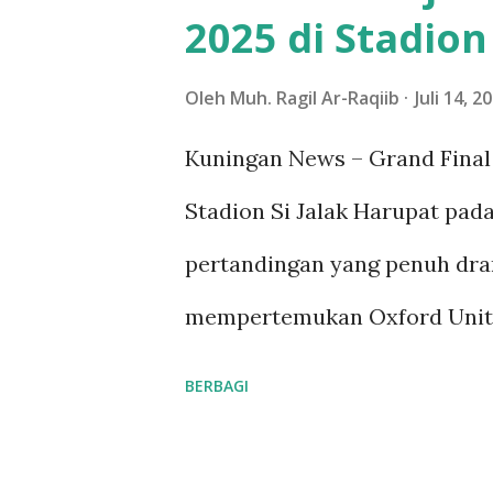
2025 di Stadion
80.000 koperasi desa, menjad
panduan yang jelas. "Ini ada
Oleh
Muh. Ragil Ar-Raqiib
Juli 14, 2
baru untuk Indonesia," tuturn
Kuningan News – Grand Final 
menyatakan bahwa Kopdes Me
Stadion Si Jalak Harupat pa
dengan pendekatan bottom-up
pertandingan yang penuh dra
"Kopdes akan melibatkan parti
mempertemukan Oxford United
Namun, pernyataan Budi Arie 
ajang perebutan trofi, tetapi
BERBAGI
dan atraksi menarik, termasuk
atas perahu. Pertandingan dim