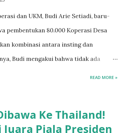
h untuk menunjukkan kemampuan terbaik
rasi dan UKM, Budi Arie Setiadi, baru-
asi ini dijadwalkan akan berlangsung
wa pembentukan 80.000 Koperasi Desa
025. Meskipun masih cukup lama,
kan kombinasi antara insting dan
esia sudah mulai terasa. Banyak yang
nya, Budi mengakui bahwa tidak ada
mendasari program ambisius ini,
READ MORE »
 pertanyaan di kalangan masyarakat.
Budi menegaskan bahwa pembentukan
Dibawa Ke Thailand!
ngkah sejarah baru bagi Indonesia. Ia
 Juara Piala Presiden
a benchmark di dunia untuk membangun