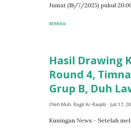
yang tidak diinginkan ini. 
Jumat (18/7/2025) pukul 20.0
kepada keluarga yang diti...
Karno. Pertandingan ini menj
BERBAGI
sukses melibas Brunei U23 di
untuk meraih kemenangan ked
Hasil Drawing K
pukul 20:00 WIB dan dipredik
Round 4, Timna
penggemar sepak bola Tanah A
Grup B, Duh La
melalui situs resmi kitagarud
dipenuhi oleh pendukung set
Oleh
Muh. Ragil Ar-Raqiib
Juli 17, 2
dukungan luar biasa. Dalam p
Kuningan News – Setelah mel