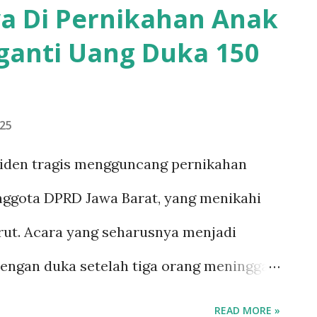
wa Di Pernikahan Anak
n satu suara dalam mengusulkan Budi
ganti Uang Duka 150
ndidat ketua umum. Dukungan ini
diensi, di mana para pengurus berbagi
pan organisasi dan tantangan yang
025
aat ini. Dilansir dari akun X Kementrian
iden tragis mengguncang pernikahan
pul menyambut baik usulan tersebut dan
ggota DPRD Jawa Barat, yang menikahi
oratif yang ditunjukkan oleh para
arut. Acara yang seharusnya menjadi
gembira, ternyata teman-teman Karang
engan duka setelah tiga orang meninggal
terjadi di lokasi pernikahan. Pernikahan
READ MORE »