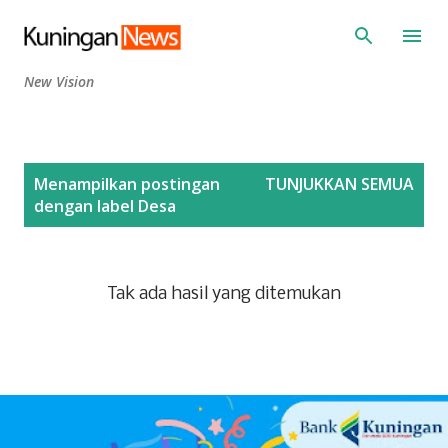
Langsung ke konten utama
New Vision
P
Menampilkan postingan
TUNJUKKAN SEMUA
o
dengan label
Desa
s
t
i
Tak ada hasil yang ditemukan
n
g
a
n